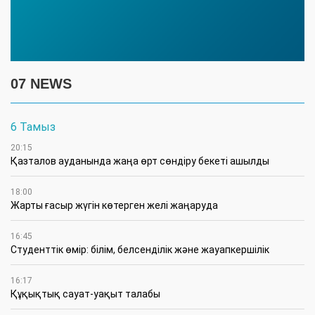
07 NEWS
6 Тамыз
20:15
Қазталов ауданында жаңа өрт сөндіру бекеті ашылды
18:00
Жарты ғасыр жүгін көтерген желі жаңаруда
16:45
Студенттік өмір: білім, белсенділік және жауапкершілік
16:17
Құқықтық сауат-уақыт талабы