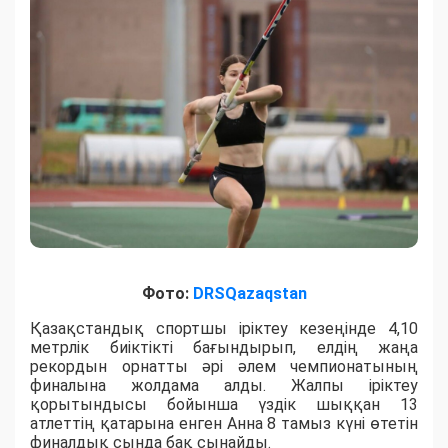
Фото:
DRSQazaqstan
Қазақстандық спортшы іріктеу кезеңінде 4,10
метрлік биіктікті бағындырып, елдің жаңа
рекордын орнатты әрі әлем чемпионатының
финалына жолдама алды. Жалпы іріктеу
қорытындысы бойынша үздік шыққан 13
атлеттің қатарына енген Анна 8 тамыз күні өтетін
финалдық сында бақ сынайды.