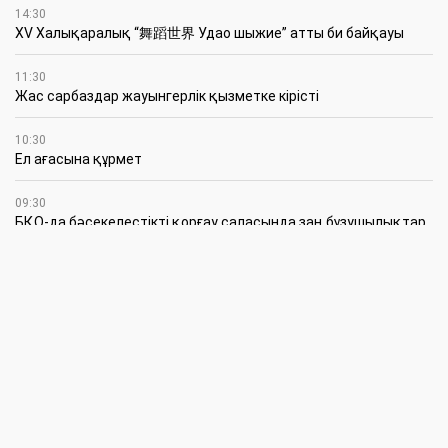
14:30
XV Халықаралық “舞蹈世界 Удао шыжие” атты би байқауы
11:30
Жас сарбаздар жауынгерлік қызметке кірісті
10:30
Ел ағасына құрмет
09:30
БҚО-да бәсекелестікті қорғау саласында заң бұзушылықтар
анықталды
5 Тамыз
23:18
Қазталовта бюджет пен даму жоспары қайта қаралды
18:00
Жеңіске жетелеген жаттықтырушылар
17:30