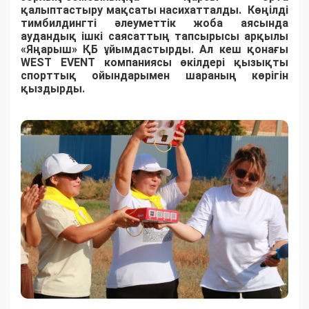
қалыптастыру мақсаты насихатталды. Көңілді
тимбилдингті әлеуметтік жоба аясында
аудандық ішкі саясаттың тапсырысы арқылы
«Яңарыш» ҚБ ұйымдастырды. Ал кеш қонағы
WEST EVENT компаниясы өкілдері қызықты
спорттық ойындарымен шараның көрігін
қыздырды.