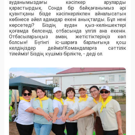
ауданымыздағы кәсіпкер аруларды
қарастырдық. Сонда бір байқағанымыз әрі
қуантқаны бізде кәсіпкерлікпен айналысатын
көбінесе әйел адамдар екені анықталды. Бұл нені
көрсетеді? Біздің аудан қыз-келіншектері
қоғамда белсенді, отбасында үлгілі ана екенін.
Отбасыларыңыз аман, жетістіктеріңіз көп
болсын! Бүгінгі іс-шараға барлығыңа қош
келдіңіздер дейміз!Командаларға сәттілік
тілейміз! Біздің күшіміз бірлікте, - деді ол.