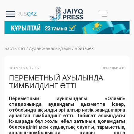
Басты бет
/
Аудан жаңалықтары
/
Бәйтерек
16.09.2024, 12:15
Оқылды: 435
ПЕРЕМЕТНЫЙ АУЫЛЫНДА
ТИМБИЛДИНГ ӨТТІ
Переметный ауылындағы «Олимп»
стадионында аудандағы қызметте іскер,
отбасында ақылды әрі алғыр нәзік жандыларға
арналған тимбилдинг өтті. Табиғат аясындағы
іс-шарада бұл жолы әйел затының қоғамдағы
белсенділігі мен құқықтық сауаты, тұрмыстық
зорлық-зомбылыққа қарсы орта