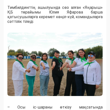
Тимбилдингтің ашылуында сөз алған «Яңарыш»
ҚБ төрайымы Юлия Яфарова барша
қатысушыларға керемет көңіл-күй, командыларға
сәттілік тіледі.
– Осы іс-шараны өткізу мақсатында