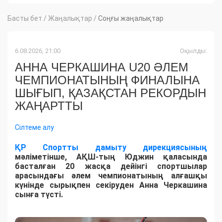
Басты бет
/
Жаңалықтар
/
Соңғы жаңалықтар
6.08.2026, 21:00
Оқылды:
АННА ЧЕРКАШИНА U20 ӘЛЕМ
ЧЕМПИОНАТЫНЫҢ ФИНАЛЫНА
ШЫҒЫП, ҚАЗАҚСТАН РЕКОРДЫН
ЖАҢАРТТЫ
Сілтеме алу
ҚР Спортты дамыту дирекциясының
мәліметінше, АҚШ-тың Юджин қаласында
басталған 20 жасқа дейінгі спортшылар
арасындағы әлем чемпионатының алғашқы
күнінде сырықпен секіруден Анна Черкашина
сынға түсті.