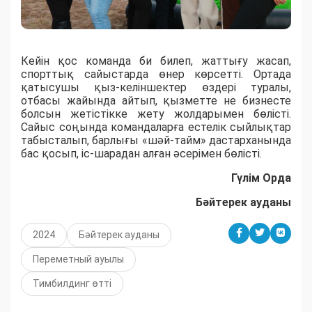
Кейін қос команда би билеп, жаттығу жасап,
спорттық сайыстарда өнер көрсетті. Ортада
қатысушы қыз-келіншектер өздері туралы,
отбасы жайында айтып, қызметте не бизнесте
болсын жетістікке жету жолдарымен бөлісті.
Сайыс соңында командаларға естелік сыйлықтар
табысталып, барлығы «шәй-тайм» дастарханында
бас қосып, іс-шарадан алған әсерімен бөлісті.
Гүлім Орда
Бәйтерек ауданы
2024
Бәйтерек ауданы
Переметный ауылы
Тимбилдинг өтті