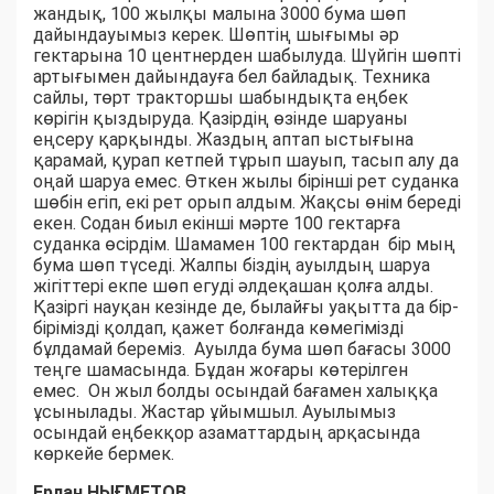
жандық, 100 жылқы малына 3000 бума шөп
дайындауымыз керек. Шөптің шығымы әр
гектарына 10 центнерден шабылуда. Шүйгін шөпті
артығымен дайындауға бел байладық. Техника
сайлы, төрт тракторшы шабындықта еңбек
көрігін қыздыруда. Қазірдің өзінде шаруаны
еңсеру қарқынды. Жаздың аптап ыстығына
қарамай, қурап кетпей тұрып шауып, тасып алу да
оңай шаруа емес. Өткен жылы бірінші рет суданка
шөбін егіп, екі рет орып алдым. Жақсы өнім береді
екен. Содан биыл екінші мәрте 100 гектарға
суданка өсірдім. Шамамен 100 гектардан бір мың
бума шөп түседі. Жалпы біздің ауылдың шаруа
жігіттері екпе шөп егуді әлдеқашан қолға алды.
Қазіргі науқан кезінде де, былайғы уақытта да бір-
бірімізді қолдап, қажет болғанда көмегімізді
бұлдамай береміз. Ауылда бума шөп бағасы 3000
теңге шамасында. Бұдан жоғары көтерілген
емес. Он жыл болды осындай бағамен халыққа
ұсынылады. Жастар ұйымшыл. Ауылымыз
осындай еңбекқор азаматтардың арқасында
көркейе бермек.
Ерлан НЫҒМЕТОВ,