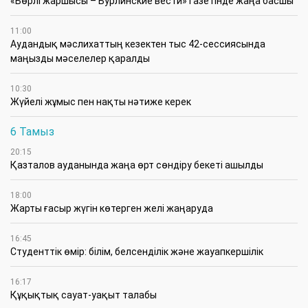
«Бөрлі жаршысы – Бурлинские вести» газетінде жаңа басшы
11:00
Аудандық мәслихаттың кезектен тыс 42-сессиясында
маңызды мәселелер қаралды
10:30
Жүйелі жұмыс пен нақты нәтиже керек
6 Тамыз
20:15
Қазталов ауданында жаңа өрт сөндіру бекеті ашылды
18:00
Жарты ғасыр жүгін көтерген желі жаңаруда
16:45
Студенттік өмір: білім, белсенділік және жауапкершілік
16:17
Құқықтық сауат-уақыт талабы