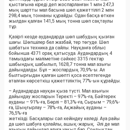
қыстағына кіреді деп жоспарланған 1 млн 247,3
мың шартты мал басына шөп қажеттілігі 2 млн
298,4 мың тоннаны құрайды. Одан басқа өткен
жылдан қалған 141,5 мың тонна шөп сақтаулы
тұр.
Қазіргі кезде аудандарда шөп шабудың қызған
шағы. Шөпшілер бел жазбай, тер төгуде. Шөп
шабатын техника да сайлы. Науқанға облыс
бойынша 4371 орақ қатысуда. Аудандардың 4
тамыздағы мәліметіне сәйкес 3315 гектар
шабындық шабылып, 1628,7 тонна мал азығы
дайындалды. Бұл – жоспардың 70,9%-ы. Ал
былтырғыдан қалған шөпті қоса есептегенде
аталған көрсеткіш қажеттіліктің 77%-ын құрайды.
– Аудандарда науқан қыза түсті. Мал азығын
дайындау жоспарын Теректі – 97%-ға, Бәйтерек
ауданы – 91%-ға, Бөрлі – 81,3%-ға, Сырым – 79,6%-
ға, Шыңғырлау – 78%-ға, Ақжайық ауданы –
76,5%-ға
жеткізді. Басқалары сәл кейіндеу келеді. Ауа райы
да шөп шабуға қолайлы, ашық-жарық. Әлі де мал
азығын дайындап алуға уақыт бар. Сондықтан