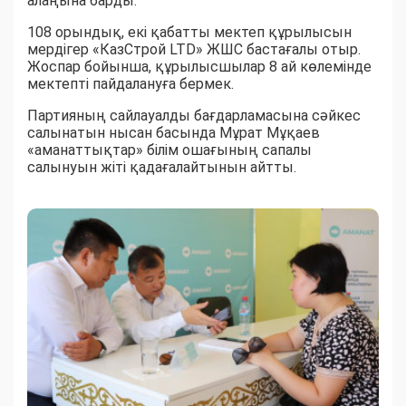
алаңына барды.
108 орындық, екі қабатты мектеп құрылысын
мердігер «КазСтрой LTD» ЖШС бастағалы отыр.
Жоспар бойынша, құрылысшылар 8 ай көлемінде
мектепті пайдалануға бермек.
Партияның сайлауалды бағдарламасына сәйкес
салынатын нысан басында Мұрат Мұқаев
«аманаттықтар» білім ошағының сапалы
салынуын жіті қадағалайтынын айтты.