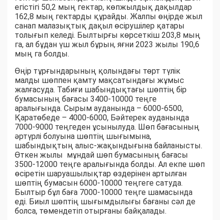
егістігі 50,2 мың гектар, көпжылдық дақылдар
162,8 мың гектарды құрайды. Жалпы өңірде жыл
санап малазықтық дақыл өсірушілер қатары
толығып келеді. Былтырғы көрсеткіш 203,8 мың
га, ал бұдан үш жыл бұрын, яғни 2023 жылы 190,6
мың га болды.
Өңір тұрғындарының қолындағы төрт түлік
малды шөппен қамту мақсатындағы жұмыс
жалғасуда. Табиғи шабындықтағы шөптің бір
бумасының бағасы 3400-10000 теңге
аралығында. Сырым ауданында – 6000-6500,
Қаратөбеде – 4000-6000, Бәйтерек ауданында
7000-9000 теңгеден ұсынылуда. Шөп бағасының
әртүрлі болуына шөптің шығымына,
шабындықтың алыс-жақындығына байланысты.
Өткен жылы мұндай шөп бумасының бағасы
3500-12000 теңге аралығында болды. Ал екпе шөп
өсіретін шаруашылықтар өздерінен артылған
шөптің бумасын 6000-10000 теңгеге сатуда.
Былтыр бұл баға 7000-10000 теңге шамасында
еді. Биыл шөптің шығымдылығы бағаны сәл де
болса, төмендетіп отырғаны байқалады.