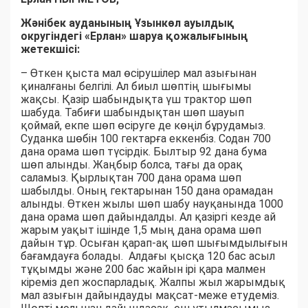
Жәнібек ауданының Ұзынкөл ауылдық
округіндегі «Ерлан» шаруа қожалығының
жетекшісі:
– Өткен қыста мал өсірушілер мал азығынан
қиналғаны белгілі. Ал биыл шөптің шығымы
жақсы. Қазір шабындықта үш трактор шөп
шабуда. Табиғи шабындықтан шөп шауып
қоймай, екпе шөп өсіруге де көңіл бұрудамыз.
Суданка шөбін 100 гектарға еккенбіз. Содан 700
дана орама шөп түсірдік. Былтыр 92 дана бума
шөп алынды. Жаңбыр болса, тағы да орақ
саламыз. Қырлықтан 700 дана орама шөп
шабылды. Оның гектарынан 150 дана орамадан
алынды. Өткен жылы шөп шабу науқанында 1000
дана орама шөп дайындалды. Ал қазіргі кезде ай
жарым уақыт ішінде 1,5 мың дана орама шөп
дайын тұр. Осыған қарап-ақ шөп шығымдылығын
бағамдауға болады. Алдағы қысқа 120 бас асыл
тұқымды және 200 бас жайын ірі қара малмен
кіреміз деп жоспарладық. Жалпы жыл жарымдық
мал азығын дайындауды мақсат-меже етудеміз.