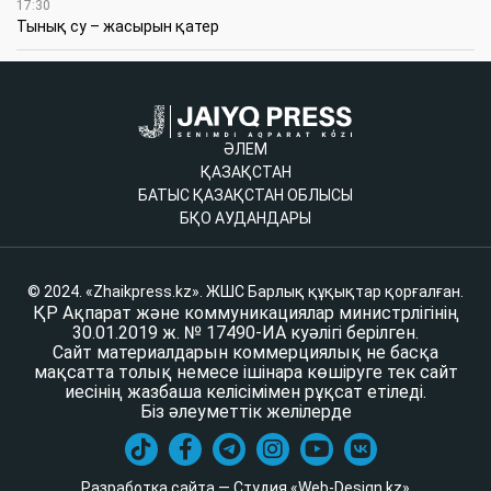
17:30
Тынық су – жасырын қатер
ӘЛЕМ
ҚАЗАҚСТАН
БАТЫС ҚАЗАҚСТАН ОБЛЫСЫ
БҚО АУДАНДАРЫ
© 2024. «Zhaikpress.kz». ЖШС Барлық құқықтар қорғалған.
ҚР Ақпарат және коммуникациялар министрлігінің
30.01.2019 ж. № 17490-ИА куәлігі берілген.
Сайт материалдарын коммерциялық не басқа
мақсатта толық немесе ішінара көшіруге тек сайт
иесінің жазбаша келісімімен рұқсат етіледі.
Біз әлеуметтік желілерде
Разработка сайта — Студия «Web-Design.kz»