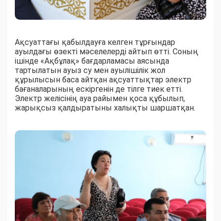
Ақсуаттағы қабылдауға келген тұрғындар
ауылдағы өзекті мәселелерді айтып өтті. Соның
ішінде «Ақбұлақ» бағдарламасы аясында
тартылатын ауыз су мен ауылішілік жол
құрылысын баса айтқан ақсуаттықтар электр
бағаналарының ескіргенін де тілге тиек етті.
Электр желісінің ауа райымен қоса құбылып,
жарықсыз қалдыратыны халықты шаршатқан.