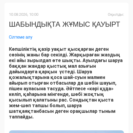
10.08.2026, 10:00
Оқылды:
ШАБЫНДЫҚТА ЖҰМЫС ҚАУЫРТ
Сілтеме алу
Көпшіліктің қазір уақыт қысқарған деген
сөзінің жаны бар секілді. Жарқыраған жаздың
екі айы зырылдап өте шықты. Ауылдағы шаруа
баққан жандар қыстық мал азығын
дайындауға қарқын үстеді. Шаруа
қожалықтарына қоса шай-суын малмен
айырып отырған отбасылар да шөбін шауып,
пішен ауласына тасуда. Әйтпесе «кәрі құда»
келіп, қаһарына мінгенде, шөбі жоқтың
қысылып қалатыны рас. Сондықтан қыста
жем-шөп тапшы болып, шаруа
шатқаяқтанбасын деген орақшылар тыным
таппайды.