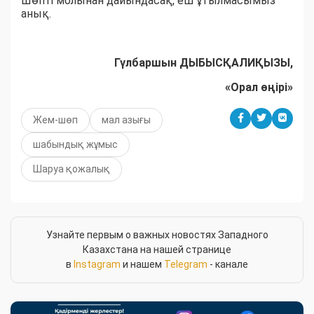
Шөпті молынан дайындасақ, еш ұтылмасымыз
анық.
Гүлбаршын ДЫБЫСҚАЛИҚЫЗЫ,
«Орал өңірі»
Жем-шөп
мал азығы
шабындық жұмыс
Шаруа қожалық
Узнайте первым о важных новостях Западного
Казахстана на нашей странице
в
Instagram
и нашем
Telegram
- канале