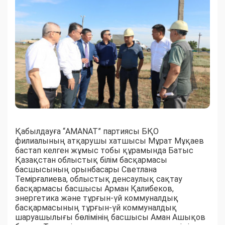
Қабылдауға “AMANAT” партиясы БҚО
филиалының атқарушы хатшысы Мұрат Мұқаев
бастап келген жұмыс тобы құрамында Батыс
Қазақстан облыстық білім басқармасы
басшысының орынбасары Светлана
Темірғалиева, облыстық денсаулық сақтау
басқармасы басшысы Арман Қалибеков,
энергетика және тұрғын-үй коммуналдық
басқармасының тұрғын-үй коммуналдық
шаруашылығы бөлімінің басшысы Аман Ашықов