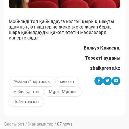
Мобильді топ қабылдауға келген қырық шақты
адамның өтініштеріне жеке-жеке жауап беріп,
шара қабылдауды қажет ететін мәселелерді
қаперге алды.
Балнұр Қанаева,
Теректі ауданы
zhaikpress.kz
"Аманат" партиясы
мектеп
мобильді топ
Мұрат Мұқаев
Пойма ауылы
Басты бет
/
Жаңалықтар
/
07 news