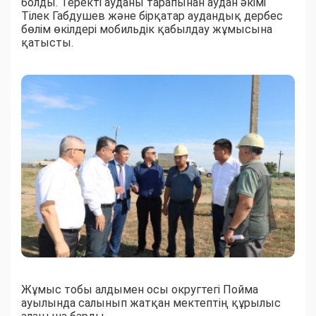
болды. Теректі ауданы тарапынан аудан әкімі
Тілек Габдушев және бірқатар аудандық дербес
бөлім өкілдері мобильдік қабылдау жұмысына
қатысты.
Жұмыс тобы алдымен осы округтегі Пойма
ауылында салынып жатқан мектептің құрылыс