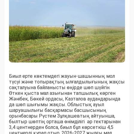
Биыл ерте көктемдегі жауын-шашынның мол
түсуі және топырақтың ылғалдылығының жақсы
сақталуына байланысты өңірде шөп шүйгін.
Өткен қыста мал азығынан тапшылық көрген
Жәнібек, Бөкей ордасы, Казталов аудандарында
да шөп шығымы жақсы. Облыстық ауыл
шаруашылығы басқармасы басшысының
орынбасары Рүстем Зұлқашевтың айтуынша,
былтыр шөптің орташа өнімділігі әр гектарынан
3,4 центнерден болса, биыл бұл көрсеткіш 4,5
центнерді құрап отыр. 2026-2027 жылғы мал