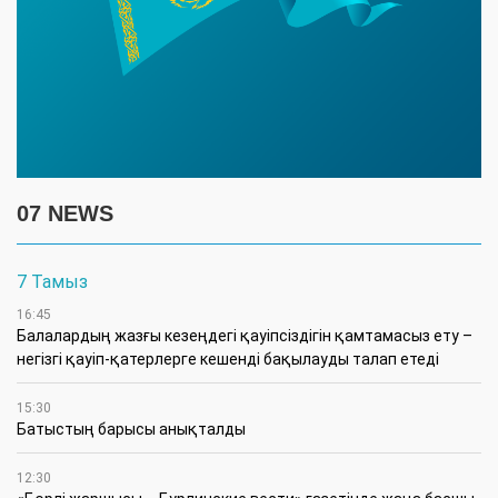
07 NEWS
7 Тамыз
16:45
Балалардың жазғы кезеңдегі қауіпсіздігін қамтамасыз ету –
негізгі қауіп-қатерлерге кешенді бақылауды талап етеді
15:30
Батыстың барысы анықталды
12:30