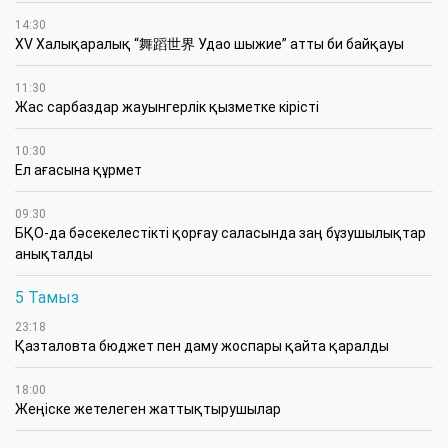
14:30
XV Халықаралық “舞蹈世界 Удао шыжие” атты би байқауы
11:30
Жас сарбаздар жауынгерлік қызметке кірісті
10:30
Ел ағасына құрмет
09:30
БҚО-да бәсекелестікті қорғау саласында заң бұзушылықтар
анықталды
5 Тамыз
23:18
Қазталовта бюджет пен даму жоспары қайта қаралды
18:00
Жеңіске жетелеген жаттықтырушылар