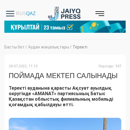
Басты бет
/
Аудан жаңалықтары
/
Теректі
28.07.2022, 11:15
Оқылды: 347
ПОЙМАДА МЕКТЕП САЛЫНАДЫ
Теректі ауданына қарасты Ақсуат ауылдық
округінде «AMANAT» партиясының Батыс
Қазақстан облыстық филиалының мобильді
қоғамдық қабылдауы өтті.