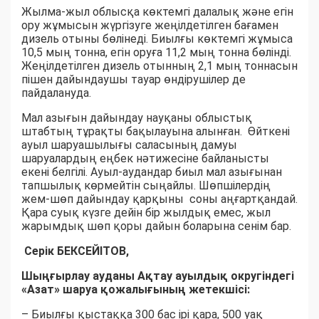
Жылма-жыл облысқа көктемгі далалық және егін
ору жұмысын жүргізуге жеңілдетілген бағамен
дизель отыны бөлінеді. Биылғы көктемгі жұмыса
10,5 мың тонна, егін оруға 11,2 мың тонна бөлінді.
Жеңілдетілген дизель отынның 2,1 мың тоннасын
пішен дайындаушы тауар өндірушілер де
пайдалануда.
Мал азығын дайындау науқаны облыстық
штабтың тұрақты бақылауына алынған. Өйткені
ауыл шаруашылығы саласының дамуы
шаруалардың еңбек нәтижесіне байланысты
екені белгілі. Ауыл-аудандар биыл мал азығынан
тапшылық көрмейтін сыңайлы. Шөпшілердің
жем-шөп дайындау қарқыны соны аңғартқандай.
Қара суық күзге дейін бір жылдық емес, жыл
жарымдық шөп қоры дайын боларына сенім бар.
Серік БЕКСЕЙІТОВ,
Шыңғырлау ауданы Ақтау ауылдық округіндегі
«Азат» шаруа қожалығының жетекшісі:
– Биылғы қыстаққа 300 бас ірі қара, 500 уақ