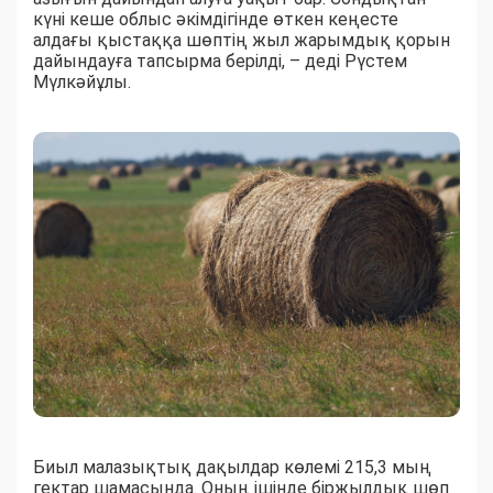
күні кеше облыс әкімдігінде өткен кеңесте
алдағы қыстаққа шөптің жыл жарымдық қорын
дайындауға тапсырма берілді, – деді Рүстем
Мүлкәйұлы.
Биыл малазықтық дақылдар көлемі 215,3 мың
гектар шамасында. Оның ішінде біржылдық шөп