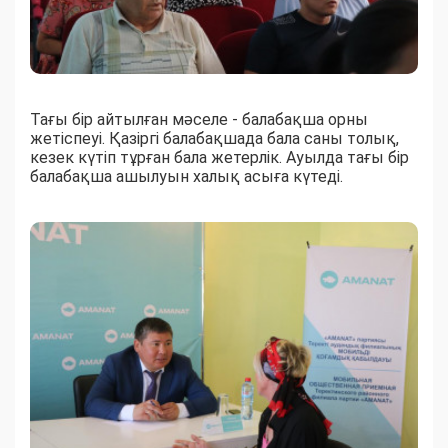
Тағы бір айтылған мәселе - балабақша орны
жетіспеуі. Қазіргі балабақшада бала саны толық,
кезек күтіп тұрған бала жетерлік. Ауылда тағы бір
балабақша ашылуын халық асыға күтеді.