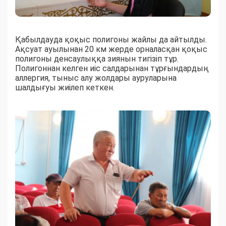
Қабылдауда қоқыс полигоны жайлы да айтылды.
Ақсуат ауылынан 20 км жерде орналасқан қоқыс
полигоны денсаулыққа зиянын тигізіп тұр.
Полигоннан келген иіс салдарынан тұрғындардың
аллергия, тыныс алу жолдары ауруларына
шалдығуы жиілеп кеткен.