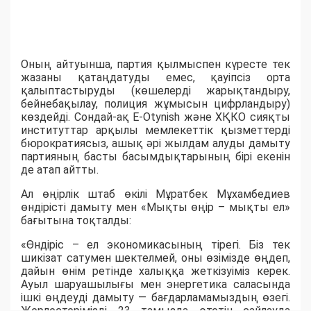
Оның айтуынша, партия қылмыспен күресте тек
жазаны қатаңдатуды емес, қауіпсіз орта
қалыптастыруды (көшелерді жарықтандыру,
бейнебақылау, полиция жұмысын цифрландыру)
көздейді. Сондай-ақ E-Otynish және ХҚКО сияқты
институттар арқылы мемлекеттік қызметтерді
бюрократиясыз, ашық әрі жылдам алуды дамыту
партияның басты басымдықтарының бірі екенін
де атап айтты.
Ал өңірлік штаб өкілі Мұратбек Мұхамбедиев
өндірісті дамыту мен «Мықты өңір – мықты ел»
бағытына тоқталды:
«Өндіріс – ел экономикасының тірегі. Біз тек
шикізат сатумен шектелмей, оны өзімізде өңдеп,
дайын өнім ретінде халыққа жеткізуіміз керек.
Ауыл шаруашылығы мен энергетика саласында
ішкі өңдеуді дамыту — бағдарламамыздың өзегі.
Жерлестерімізді 23 тамызда өтетін сайлауда