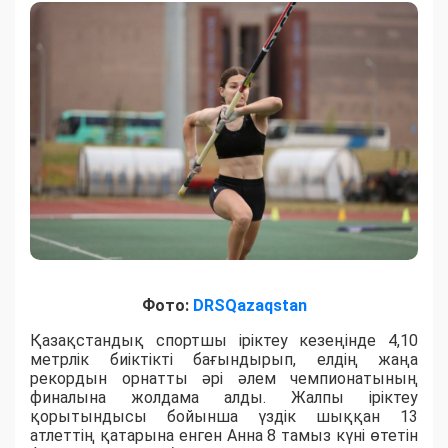
Фото:
DRSQazaqstan
Қазақстандық спортшы іріктеу кезеңінде 4,10
метрлік биіктікті бағындырып, елдің жаңа
рекордын орнатты әрі әлем чемпионатының
финалына жолдама алды. Жалпы іріктеу
қорытындысы бойынша үздік шыққан 13
атлеттің қатарына енген Анна 8 тамыз күні өтетін