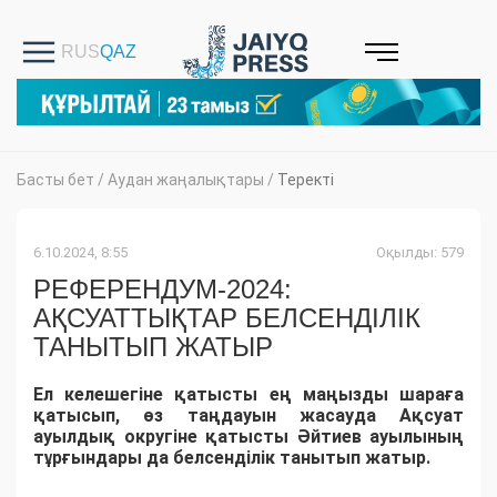
Басты бет
/
Аудан жаңалықтары
/
Теректі
6.10.2024, 8:55
Оқылды: 579
РЕФЕРЕНДУМ-2024:
АҚСУАТТЫҚТАР БЕЛСЕНДІЛІК
ТАНЫТЫП ЖАТЫР
Ел келешегіне қатысты ең маңызды шараға
қатысып, өз таңдауын жасауда Ақсуат
ауылдық округіне қатысты Әйтиев ауылының
тұрғындары да белсенділік танытып жатыр.