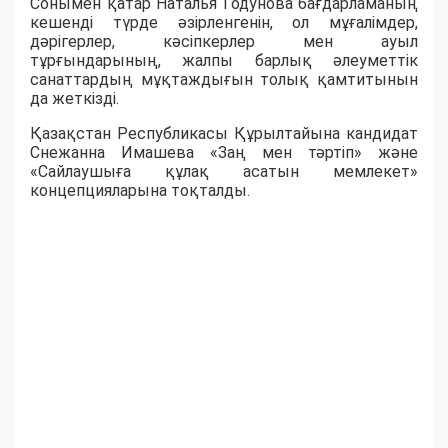
Сонымен қатар Наталья Годунова бағдарламаның
кешенді түрде әзірленгенін, ол мұғалімдер,
дәрігерлер, кәсіпкерлер мен ауыл
тұрғындарының, жалпы барлық әлеуметтік
санаттардың мұқтаждығын толық қамтитынын
да жеткізді.
Қазақстан Республикасы Құрылтайына кандидат
Снежанна Имашева «Заң мен тәртіп» және
«Сайлаушыға құлақ асатын мемлекет»
концепцияларына тоқталды.