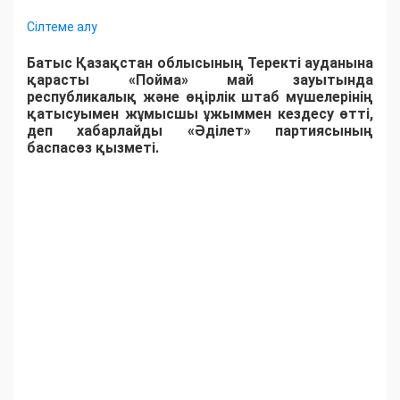
Сілтеме алу
Батыс Қазақстан облысының Теректі ауданына
қарасты «Пойма» май зауытында
республикалық және өңірлік штаб мүшелерінің
қатысуымен жұмысшы ұжыммен кездесу өтті,
деп хабарлайды «Әділет» партиясының
баспасөз қызметі.