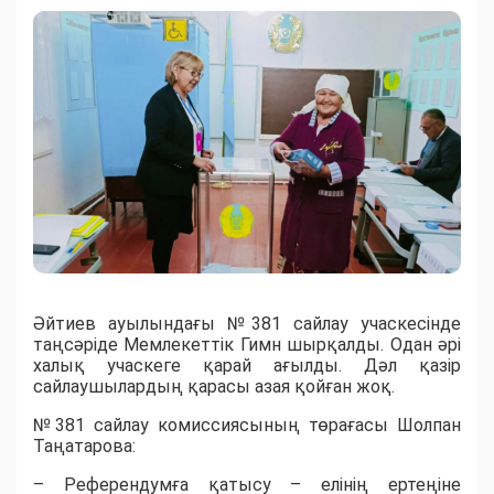
Әйтиев ауылындағы №381 сайлау учаскесінде
таңсәріде Мемлекеттік Гимн шырқалды. Одан әрі
халық учаскеге қарай ағылды. Дәл қазір
сайлаушылардың қарасы азая қойған жоқ.
№381 сайлау комиссиясының төрағасы Шолпан
Таңатарова:
– Референдумға қатысу – елінің ертеңіне