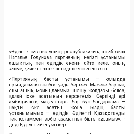
«Әділет» партиясының республикалық штаб өкілі
Наталья Годунова партияның негізгі ұстанымы
ашықтық пен әділдік екенін айта келе, оның
халық қажеттілігіне негізделгенін атап өтті.
«Партияның басты ұстанымы — халыққа
орындалмайтын бос уәде бермеу. Мәселе бар ма,
оны ашық мойындаймыз. Шешу жолдары болса,
қалай іске асатынын көрсетеміз. Серпінді әрі
амбициялық мақсаттары бар бұл бағдарлама —
нақты іске асатын жоба. Біздің басты
ұстанымымыз — әділдік. Әділетті Қазақстанды
тек қоғаммен, әрбір азаматпен бірге құрамыз», -
деді Құрылтайға үміткер.