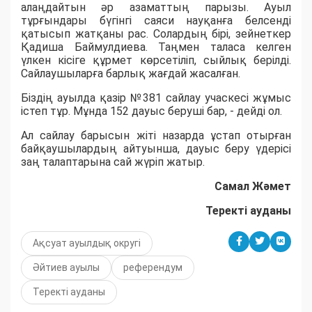
алаңдайтын әр азаматтың парызы. Ауыл
тұрғындары бүгінгі саяси науқанға белсенді
қатысып жатқаны рас. Солардың бірі, зейнеткер
Қадиша Баймулдиева. Таңмен таласа келген
үлкен кісіге құрмет көрсетіліп, сыйлық берілді.
Сайлаушыларға барлық жағдай жасалған.
Біздің ауылда қазір №381 сайлау учаскесі жұмыс
істеп тұр. Мұнда 152 дауыс беруші бар, - дейді ол.
Ал сайлау барысын жіті назарда ұстап отырған
байқаушылардың айтуынша, дауыс беру үдерісі
заң талаптарына сай жүріп жатыр.
Самал Жәмет
Теректі ауданы
Ақсуат ауылдық округі
Әйтиев ауылы
референдум
Теректі ауданы