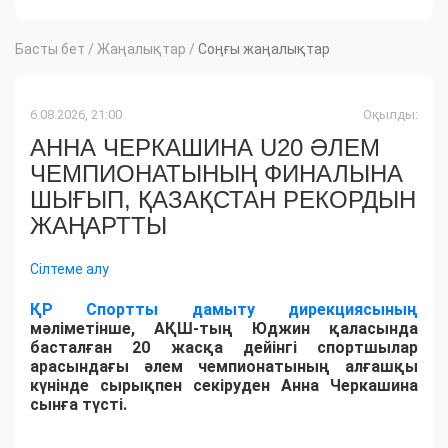
Басты бет
/
Жаңалықтар
/
Соңғы жаңалықтар
6.08.2026, 21:00
Оқылды:
АННА ЧЕРКАШИНА U20 ӘЛЕМ
ЧЕМПИОНАТЫНЫҢ ФИНАЛЫНА
ШЫҒЫП, ҚАЗАҚСТАН РЕКОРДЫН
ЖАҢАРТТЫ
Сілтеме алу
ҚР Спортты дамыту дирекциясының
мәліметінше, АҚШ-тың Юджин қаласында
басталған 20 жасқа дейінгі спортшылар
арасындағы әлем чемпионатының алғашқы
күнінде сырықпен секіруден Анна Черкашина
сынға түсті.