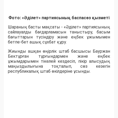
Фото: «Әділет» партиясының баспасөз қызметі
Шараның басты мақсаты - «Әділет» партиясының
сайлауалды бағдарламасын таныстыру, басым
бағыттарын түсіндіру және еңбек ұжымымен
бетпе-бет ашық сұхбат құру.
Жиынды ашқан өңірлік штаб басшысы Бауржан
Бектұрған тұрғындармен және еңбек
ұжымдарымен тікелей кездесіп, пікір алысудың
маңыздылығына тоқталып, сөз кезегін
республикалық штаб өкілдеріне ұсынды.