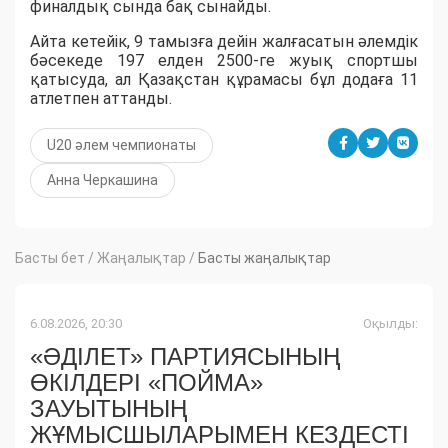
финалдық сында бақ сынайды.
Айта кетейік, 9 тамызға дейін жалғасатын әлемдік
бәсекеде 197 елден 2500-ге жуық спортшы
қатысуда, ал Қазақстан құрамасы бұл додаға 11
атлетпен аттанды.
U20 әлем чемпионаты
Анна Черкашина
Басты бет
/
Жаңалықтар
/
Басты жаңалықтар
6.08.2026, 20:30
Оқылды:
«ӘДІЛЕТ» ПАРТИЯСЫНЫҢ
ӨКІЛДЕРІ «ПОЙМА»
ЗАУЫТЫНЫҢ
ЖҰМЫСШЫЛАРЫМЕН КЕЗДЕСТІ