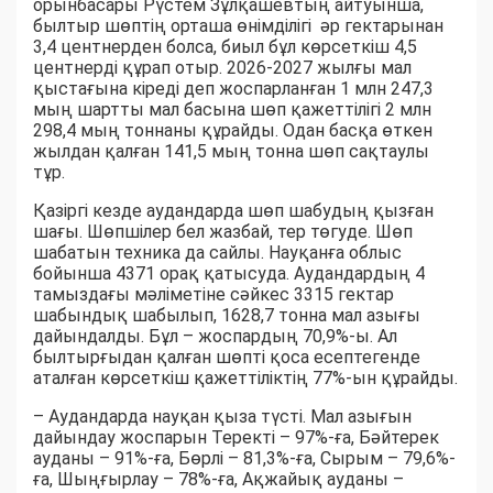
орынбасары Рүстем Зұлқашевтың айтуынша,
былтыр шөптің орташа өнімділігі әр гектарынан
3,4 центнерден болса, биыл бұл көрсеткіш 4,5
центнерді құрап отыр. 2026-2027 жылғы мал
қыстағына кіреді деп жоспарланған 1 млн 247,3
мың шартты мал басына шөп қажеттілігі 2 млн
298,4 мың тоннаны құрайды. Одан басқа өткен
жылдан қалған 141,5 мың тонна шөп сақтаулы
тұр.
Қазіргі кезде аудандарда шөп шабудың қызған
шағы. Шөпшілер бел жазбай, тер төгуде. Шөп
шабатын техника да сайлы. Науқанға облыс
бойынша 4371 орақ қатысуда. Аудандардың 4
тамыздағы мәліметіне сәйкес 3315 гектар
шабындық шабылып, 1628,7 тонна мал азығы
дайындалды. Бұл – жоспардың 70,9%-ы. Ал
былтырғыдан қалған шөпті қоса есептегенде
аталған көрсеткіш қажеттіліктің 77%-ын құрайды.
– Аудандарда науқан қыза түсті. Мал азығын
дайындау жоспарын Теректі – 97%-ға, Бәйтерек
ауданы – 91%-ға, Бөрлі – 81,3%-ға, Сырым – 79,6%-
ға, Шыңғырлау – 78%-ға, Ақжайық ауданы –