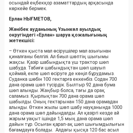
осындай еңбекқор азаматтардың арқасында
көркейе бермек.
Ерлан НЫҒМЕТОВ,
Жәнібек ауданының Ұзынкөл ауылдық
округіндегі «Ерлан» шаруа қожалығының
жетекшісі:
– Өткен қыста мал өсірушілер мал азығынан
қиналғаны белгілі. Ал биыл шөптің шығымы
жақсы. Қазір шабындықта үш трактор шөп
шабуда. Табиғи шабындықтан шөп шауып
қоймай, екпе шөп өсіруге де көңіл бұрудамыз.
Суданка шөбін 100 гектарға еккенбіз. Содан 700
дана орама шөп түсірдік. Былтыр 92 дана бума
шөп алынды. Жаңбыр болса, тағы да орақ
саламыз. Қырлықтан 700 дана орама шөп
шабылды. Оның гектарынан 150 дана орамадан
алынды. Өткен жылы шөп шабу науқанында 1000
дана орама шөп дайындалды. Ал қазіргі кезде ай
жарым уақыт ішінде 1,5 мың дана орама шөп
дайын тұр. Осыған қарап-ақ шөп шығымдылығын
бағамдауға болады. Алдағы қысқа 120 бас асыл