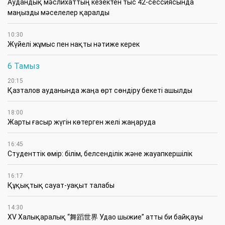
Аудандық мәслихаттың кезектен тыс 42-сессиясында
маңызды мәселелер қаралды
10:30
Жүйелі жұмыс пен нақты нәтиже керек
6 Тамыз
20:15
Қазталов ауданында жаңа өрт сөндіру бекеті ашылды
18:00
Жарты ғасыр жүгін көтерген желі жаңаруда
16:45
Студенттік өмір: білім, белсенділік және жауапкершілік
16:17
Құқықтық сауат-уақыт талабы
14:30
XV Халықаралық “舞蹈世界 Удао шыжие” атты би байқауы