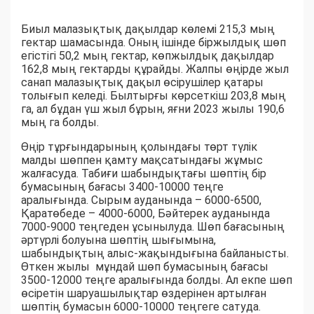
Биыл малазықтық дақылдар көлемі 215,3 мың
гектар шамасында. Оның ішінде біржылдық шөп
егістігі 50,2 мың гектар, көпжылдық дақылдар
162,8 мың гектарды құрайды. Жалпы өңірде жыл
санап малазықтық дақыл өсірушілер қатары
толығып келеді. Былтырғы көрсеткіш 203,8 мың
га, ал бұдан үш жыл бұрын, яғни 2023 жылы 190,6
мың га болды.
Өңір тұрғындарының қолындағы төрт түлік
малды шөппен қамту мақсатындағы жұмыс
жалғасуда. Табиғи шабындықтағы шөптің бір
бумасының бағасы 3400-10000 теңге
аралығында. Сырым ауданында – 6000-6500,
Қаратөбеде – 4000-6000, Бәйтерек ауданында
7000-9000 теңгеден ұсынылуда. Шөп бағасының
әртүрлі болуына шөптің шығымына,
шабындықтың алыс-жақындығына байланысты.
Өткен жылы мұндай шөп бумасының бағасы
3500-12000 теңге аралығында болды. Ал екпе шөп
өсіретін шаруашылықтар өздерінен артылған
шөптің бумасын 6000-10000 теңгеге сатуда.