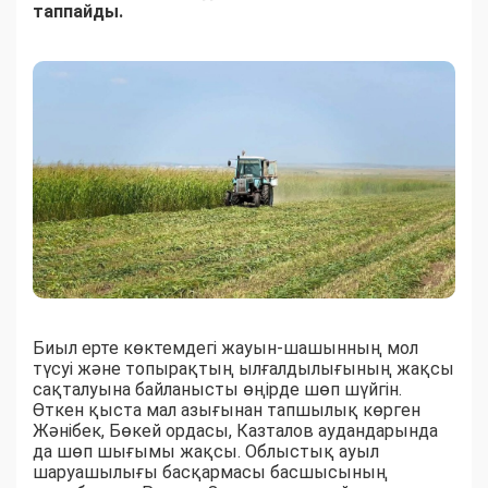
таппайды.
Биыл ерте көктемдегі жауын-шашынның мол
түсуі және топырақтың ылғалдылығының жақсы
сақталуына байланысты өңірде шөп шүйгін.
Өткен қыста мал азығынан тапшылық көрген
Жәнібек, Бөкей ордасы, Казталов аудандарында
да шөп шығымы жақсы. Облыстық ауыл
шаруашылығы басқармасы басшысының