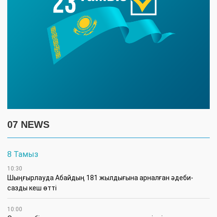
07 NEWS
8 Тамыз
10:30
Шыңғырлауда Абайдың 181 жылдығына арналған әдеби-
сазды кеш өтті
10:00