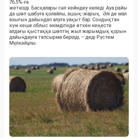
76,5%-ға
жеткізді. Басқалары сәл кейіндеу келеді. Ауа райы
да шөп шабуға қолайлы, ашық-жарық. Әлі де мал
азығын дайындап алуға уақыт бар. Сондықтан
күні кеше облыс әкімдігінде өткен кеңесте
алдағы қыстаққа шөптің жыл жарымдық қорын
дайындауға тапсырма берілді, – деді Рүстем
Мүлкәйұлы.