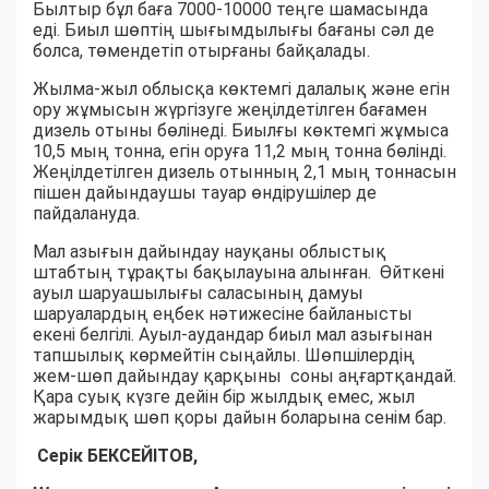
Былтыр бұл баға 7000-10000 теңге шамасында
еді. Биыл шөптің шығымдылығы бағаны сәл де
болса, төмендетіп отырғаны байқалады.
Жылма-жыл облысқа көктемгі далалық және егін
ору жұмысын жүргізуге жеңілдетілген бағамен
дизель отыны бөлінеді. Биылғы көктемгі жұмыса
10,5 мың тонна, егін оруға 11,2 мың тонна бөлінді.
Жеңілдетілген дизель отынның 2,1 мың тоннасын
пішен дайындаушы тауар өндірушілер де
пайдалануда.
Мал азығын дайындау науқаны облыстық
штабтың тұрақты бақылауына алынған. Өйткені
ауыл шаруашылығы саласының дамуы
шаруалардың еңбек нәтижесіне байланысты
екені белгілі. Ауыл-аудандар биыл мал азығынан
тапшылық көрмейтін сыңайлы. Шөпшілердің
жем-шөп дайындау қарқыны соны аңғартқандай.
Қара суық күзге дейін бір жылдық емес, жыл
жарымдық шөп қоры дайын боларына сенім бар.
Серік БЕКСЕЙІТОВ,