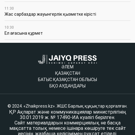
11:30
Жас сарбаздар жауынгерлік қызметке кірісті
10:30
Ел ағасына құрмет
ӘЛЕМ
ҚАЗАҚСТАН
БАТЫС ҚАЗАҚСТАН ОБЛЫСЫ
БҚО АУДАНДАРЫ
© 2024. «Zhaikpress.kz». ЖШС Барлық құқықтар қорғалған.
ҚР Ақпарат және коммуникациялар министрлігінің
30.01.2019 ж. № 17490-ИА куәлігі берілген.
Сайт материалдарын коммерциялық не басқа
мақсатта толық немесе ішінара көшіруге тек сайт
иесінің жазбаша келісімімен рұқсат етіледі.