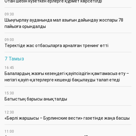
Отан шебін күзеткен ерлерге құрмет көрсетілді
09:30
​Шыңғырлау ауданында мал азығын дайындау жоспары 78
пайызға орындалды
09:00
​Теректіде жас отбасыларға арналған тренинг өтті
7 Тамыз
16:45
Балалардың жазғы кезеңдегі қауіпсіздігін қамтамасыз ету –
негізгі қауіп-қатерлерге кешенді бақылауды талап етеді
15:30
Батыстың барысы анықталды
12:30
«Бөрлі жаршысы – Бурлинские вести» газетінде жаңа басшы
11:00