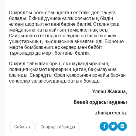
Снарядты соғыстан қалған естелік деп тануға
болады. Екінші дүниежүзілік соғыстың біздің
өлкені шарпып өткені бәріне белгілі. Сталинград
майданына қатынайтын теміржол нақ осы
Сайқыннан өтетіндіктен аудан орталығын жау
ұшақтарының нысанасына айналған еді. Бірнеше
мәрте бомбаланып, әскерлер мен бейбіт
тұрғындар да мерт болғаны белгілі.
Снаряд табылған орын оқшауландырылып,
полиция қызметкерлерінің қатаң бақылауына
алынды. Снарядты Орал қаласынан арнайы барған
саперлар залалсыздандыратын болады.
Ұлпан Жакина,
Бөкей ордасы ауданы
zhaikpress.kz
Сайқын
Снаряд табылды