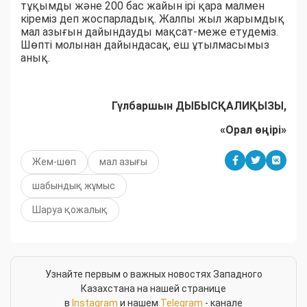
тұқымды және 200 бас жайын ірі қара малмен
кіреміз деп жоспарладық. Жалпы жыл жарымдық
мал азығын дайындауды мақсат-меже етудеміз.
Шөпті молынан дайындасақ, еш ұтылмасымыз
анық.
Гүлбаршын ДЫБЫСҚАЛИҚЫЗЫ,
«Орал өңірі»
Жем-шөп
мал азығы
шабындық жұмыс
Шаруа қожалық
Узнайте первым о важных новостях Западного
Казахстана на нашей странице
в
Instagram
и нашем
Telegram
- канале