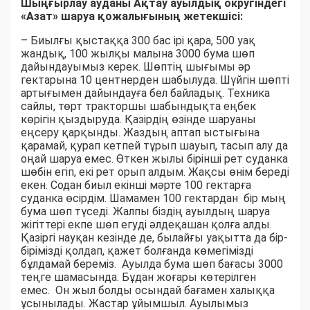
Шыңғырлау ауданы Ақтау ауылдық округіндегі
«Азат» шаруа қожалығының жетекшісі:
– Биылғы қыстаққа 300 бас ірі қара, 500 уақ
жандық, 100 жылқы малына 3000 бума шөп
дайындауымыз керек. Шөптің шығымы әр
гектарына 10 центнерден шабылуда. Шүйгін шөпті
артығымен дайындауға бел байладық. Техника
сайлы, төрт тракторшы шабындықта еңбек
көрігін қыздыруда. Қазірдің өзінде шаруаны
еңсеру қарқынды. Жаздың аптап ыстығына
қарамай, қурап кетпей тұрып шауып, тасып алу да
оңай шаруа емес. Өткен жылы бірінші рет суданка
шөбін егіп, екі рет орып алдым. Жақсы өнім береді
екен. Содан биыл екінші мәрте 100 гектарға
суданка өсірдім. Шамамен 100 гектардан бір мың
бума шөп түседі. Жалпы біздің ауылдың шаруа
жігіттері екпе шөп егуді әлдеқашан қолға алды.
Қазіргі науқан кезінде де, былайғы уақытта да бір-
бірімізді қолдап, қажет болғанда көмегімізді
бұлдамай береміз. Ауылда бума шөп бағасы 3000
теңге шамасында. Бұдан жоғары көтерілген
емес. Он жыл болды осындай бағамен халыққа
ұсынылады. Жастар ұйымшыл. Ауылымыз