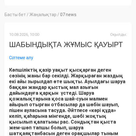
Басты бет
/
Жаңалықтар
/
07 news
10.08.2026, 10:00
Оқылды:
ШАБЫНДЫҚТА ЖҰМЫС ҚАУЫРТ
Сілтеме алу
Көпшіліктің қазір уақыт қысқарған деген
сөзінің жаны бар секілді. Жарқыраған жаздың
екі айы зырылдап өте шықты. Ауылдағы шаруа
баққан жандар қыстық мал азығын
дайындауға қарқын үстеді. Шаруа
қожалықтарына қоса шай-суын малмен
айырып отырған отбасылар да шөбін шауып,
пішен ауласына тасуда. Әйтпесе «кәрі құда»
келіп, қаһарына мінгенде, шөбі жоқтың
қысылып қалатыны рас. Сондықтан қыста
жем-шөп тапшы болып, шаруа
шатқаяқтанбасын деген орақшылар тыным