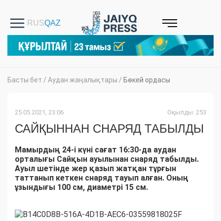
Басты бет
/
Аудан жаңалықтары
/
Бөкей ордасы
25.05.2021, 23:06
Оқылды: 253
САЙҚЫННАН СНАРЯД ТАБЫЛДЫ
Мамырдың 24-і күні сағат 16:30-да аудан
орталығы Сайқын ауылынан снаряд табылды.
Ауыл шетінде жер қазып жатқан тұрғын
таттанып кеткен снаряд тауып алған. Оның
ұзындығы 100 см, диаметрі 15 см.