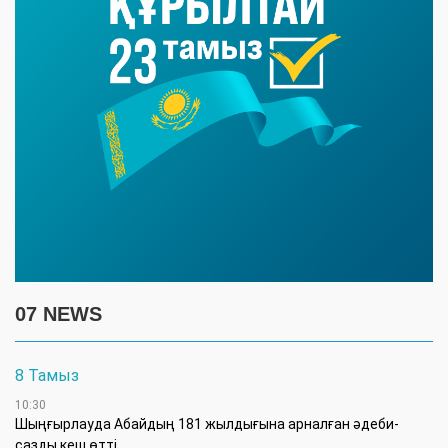
07 NEWS
8 Тамыз
10:30
Шыңғырлауда Абайдың 181 жылдығына арналған әдеби-
сазды кеш өтті