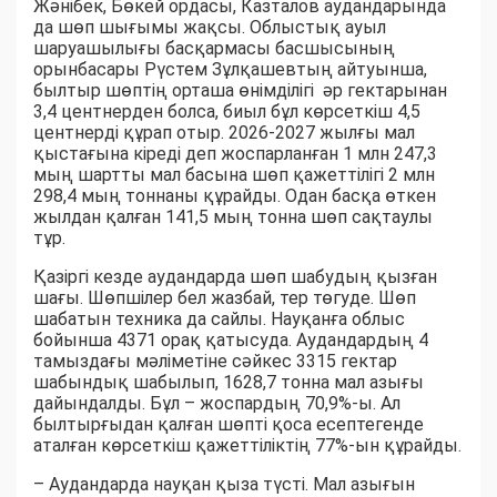
Жәнібек, Бөкей ордасы, Казталов аудандарында
да шөп шығымы жақсы. Облыстық ауыл
шаруашылығы басқармасы басшысының
орынбасары Рүстем Зұлқашевтың айтуынша,
былтыр шөптің орташа өнімділігі әр гектарынан
3,4 центнерден болса, биыл бұл көрсеткіш 4,5
центнерді құрап отыр. 2026-2027 жылғы мал
қыстағына кіреді деп жоспарланған 1 млн 247,3
мың шартты мал басына шөп қажеттілігі 2 млн
298,4 мың тоннаны құрайды. Одан басқа өткен
жылдан қалған 141,5 мың тонна шөп сақтаулы
тұр.
Қазіргі кезде аудандарда шөп шабудың қызған
шағы. Шөпшілер бел жазбай, тер төгуде. Шөп
шабатын техника да сайлы. Науқанға облыс
бойынша 4371 орақ қатысуда. Аудандардың 4
тамыздағы мәліметіне сәйкес 3315 гектар
шабындық шабылып, 1628,7 тонна мал азығы
дайындалды. Бұл – жоспардың 70,9%-ы. Ал
былтырғыдан қалған шөпті қоса есептегенде
аталған көрсеткіш қажеттіліктің 77%-ын құрайды.
– Аудандарда науқан қыза түсті. Мал азығын