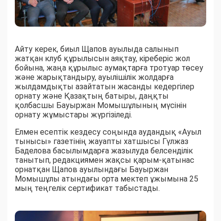
Айту керек, биыл Щапов ауылыда салынып
жатқан клуб құрылысын аяқтау, кіреберіс жол
бойына, жаңа құрылыс аумақтарға тротуар төсеу
және жарықтандыру, ауылішілік жолдарға
жылдамдықты азайтатын жасанды кедергілер
орнату және Қазақтың батыры, даңқты
қолбасшы Бауыржан Момышұлының мүсінін
орнату жұмыстары жүргізіледі.
Елмен есептік кездесу соңында аудандық «Ауыл
тынысы» газетінің жауапты хатшысы Гүлжаз
Баделова басылымдарға жазылуда белсенділік
танытып, редакциямен жақсы қарым-қатынас
орнатқан Щапов ауылындағы Бауыржан
Момышұлы атындағы орта мектеп ұжымына 25
мың теңгелік сертификат табыстады.