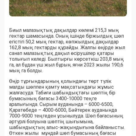
Биыл малазықтық дақылдар көлемі 215,3 мың
гектар шамасында. Оның ішінде біржылдық шөп
егістігі 50,2 мың гектар, көпжылдық дақылдар
162,8 мың гектарды құрайды. Жалпы өңірде жыл
санап малазықтық дақыл өсірушілер қатары
толығып келеді. Былтырғы көрсеткіш 203,8 мың
га, ал бұдан үш жыл бұрын, яғни 2023 жылы 190,6
мың га болды.
Өңір тұрғындарының қолындағы төрт түлік
малды шөппен қамту мақсатындағы жұмыс
жалғасуда. Табиғи шабындықтағы шөптің бір
бумасының бағасы 3400-10000 теңге
аралығында. Сырым ауданында – 6000-6500,
Қаратөбеде – 4000-6000, Бәйтерек ауданында
7000-9000 теңгеден ұсынылуда. Шөп бағасының
әртүрлі болуына шөптің шығымына,
шабындықтың алыс-жақындығына байланысты.
Өткен жылы мұндай шөп бумасының бағасы