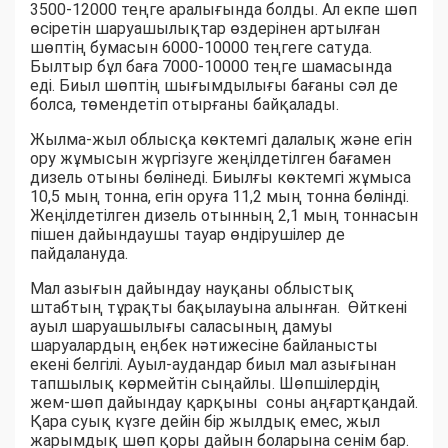
3500-12000 теңге аралығында болды. Ал екпе шөп
өсіретін шаруашылықтар өздерінен артылған
шөптің бумасын 6000-10000 теңгеге сатуда.
Былтыр бұл баға 7000-10000 теңге шамасында
еді. Биыл шөптің шығымдылығы бағаны сәл де
болса, төмендетіп отырғаны байқалады.
Жылма-жыл облысқа көктемгі далалық және егін
ору жұмысын жүргізуге жеңілдетілген бағамен
дизель отыны бөлінеді. Биылғы көктемгі жұмыса
10,5 мың тонна, егін оруға 11,2 мың тонна бөлінді.
Жеңілдетілген дизель отынның 2,1 мың тоннасын
пішен дайындаушы тауар өндірушілер де
пайдалануда.
Мал азығын дайындау науқаны облыстық
штабтың тұрақты бақылауына алынған. Өйткені
ауыл шаруашылығы саласының дамуы
шаруалардың еңбек нәтижесіне байланысты
екені белгілі. Ауыл-аудандар биыл мал азығынан
тапшылық көрмейтін сыңайлы. Шөпшілердің
жем-шөп дайындау қарқыны соны аңғартқандай.
Қара суық күзге дейін бір жылдық емес, жыл
жарымдық шөп қоры дайын боларына сенім бар.