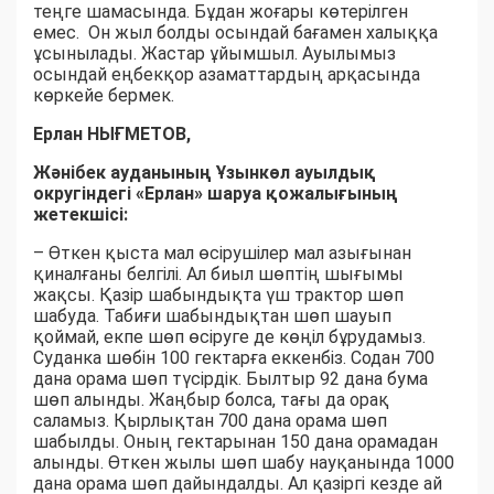
теңге шамасында. Бұдан жоғары көтерілген
емес. Он жыл болды осындай бағамен халыққа
ұсынылады. Жастар ұйымшыл. Ауылымыз
осындай еңбекқор азаматтардың арқасында
көркейе бермек.
Ерлан НЫҒМЕТОВ,
Жәнібек ауданының Ұзынкөл ауылдық
округіндегі «Ерлан» шаруа қожалығының
жетекшісі:
– Өткен қыста мал өсірушілер мал азығынан
қиналғаны белгілі. Ал биыл шөптің шығымы
жақсы. Қазір шабындықта үш трактор шөп
шабуда. Табиғи шабындықтан шөп шауып
қоймай, екпе шөп өсіруге де көңіл бұрудамыз.
Суданка шөбін 100 гектарға еккенбіз. Содан 700
дана орама шөп түсірдік. Былтыр 92 дана бума
шөп алынды. Жаңбыр болса, тағы да орақ
саламыз. Қырлықтан 700 дана орама шөп
шабылды. Оның гектарынан 150 дана орамадан
алынды. Өткен жылы шөп шабу науқанында 1000
дана орама шөп дайындалды. Ал қазіргі кезде ай