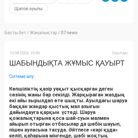
Щапов ауылы
Басты бет
/
Жаңалықтар
/
07 news
10.08.2026, 10:00
Оқылды:
ШАБЫНДЫҚТА ЖҰМЫС ҚАУЫРТ
Сілтеме алу
Көпшіліктің қазір уақыт қысқарған деген
сөзінің жаны бар секілді. Жарқыраған жаздың
екі айы зырылдап өте шықты. Ауылдағы шаруа
баққан жандар қыстық мал азығын
дайындауға қарқын үстеді. Шаруа
қожалықтарына қоса шай-суын малмен
айырып отырған отбасылар да шөбін шауып,
пішен ауласына тасуда. Әйтпесе «кәрі құда»
келіп, қаһарына мінгенде, шөбі жоқтың