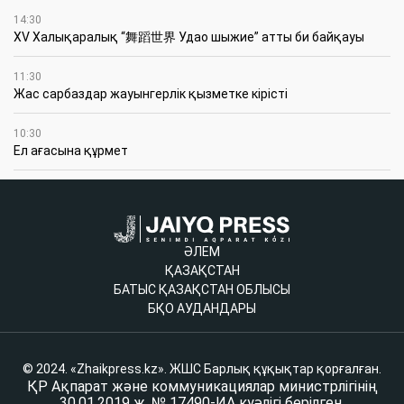
14:30
XV Халықаралық “舞蹈世界 Удао шыжие” атты би байқауы
11:30
Жас сарбаздар жауынгерлік қызметке кірісті
10:30
Ел ағасына құрмет
ӘЛЕМ
ҚАЗАҚСТАН
БАТЫС ҚАЗАҚСТАН ОБЛЫСЫ
БҚО АУДАНДАРЫ
© 2024. «Zhaikpress.kz». ЖШС Барлық құқықтар қорғалған.
ҚР Ақпарат және коммуникациялар министрлігінің
30.01.2019 ж. № 17490-ИА куәлігі берілген.