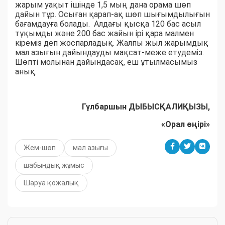
жарым уақыт ішінде 1,5 мың дана орама шөп
дайын тұр. Осыған қарап-ақ шөп шығымдылығын
бағамдауға болады. Алдағы қысқа 120 бас асыл
тұқымды және 200 бас жайын ірі қара малмен
кіреміз деп жоспарладық. Жалпы жыл жарымдық
мал азығын дайындауды мақсат-меже етудеміз.
Шөпті молынан дайындасақ, еш ұтылмасымыз
анық.
Гүлбаршын ДЫБЫСҚАЛИҚЫЗЫ,
«Орал өңірі»
Жем-шөп
мал азығы
шабындық жұмыс
Шаруа қожалық