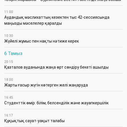
11:00
Аудандық мәслихаттың кезектен тыс 42-сессиясында
маңызды мәселелер қаралды
10:30
Жүйелі жұмыс пен нақты нәтиже керек
6 Тамыз
20:15
Қазталов ауданында жаңа өрт сөндіру бекеті ашылды
18:00
Жарты ғасыр жүгін көтерген желі жаңаруда
16:45
Студенттік өмір: білім, белсенділік және жауапкершілік
16:17
Құқықтық сауат-уақыт талабы