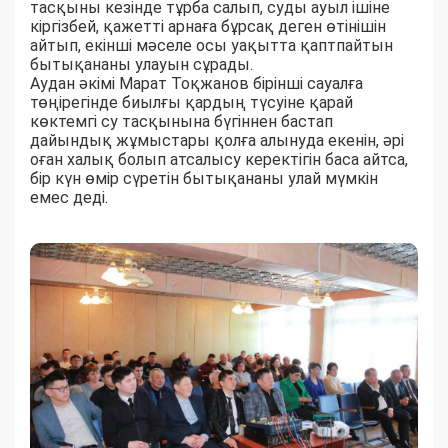
тасқыны кезінде тұрба салып, суды ауыл ішіне
кіргізбей, қажетті арнаға бұрсақ деген өтінішін
айтып, екінші мәселе осы уақытта қаптпайтын
бытықананы улауын сұрады.
Аудан әкімі Марат Тоқжанов бірінші сауалға
төңірегінде биылғы қардың түсуіне қарай
көктемгі су тасқынына бүгіннен бастап
дайындық жұмыстары қолға алынуда екенін, әрі
оған халық болып атсалысу керектігін баса айтса,
бір күн өмір сүретін бытықананы улай мүмкін
емес деді.