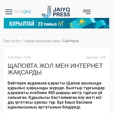
Басты бет
/
Аудан жаңалықтары
/
Бәйтерек
4.02.2024, 15:00
Оқылды: 308
ЩАПОВТА ЖОЛ МЕН ИНТЕРНЕТ
ЖАҚСАРДЫ
Бәйтерек ауданына қарасты Щапов ауылында
құрылыс қарқынды жүруде. Былтыр тұрғындар
қаражаты есебiнен 480 шаршы метр тұрғын үй
салынған. Құрылысы басталмаған елу жеті м2-
дің іргетасы құюлы тұр. Бұл биыл баспана
құрылысының артатынын білдіреді.