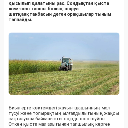
қысылып қалатыны рас. Сондықтан қыста
жем-шөп тапшы болып, шаруа
шатқаяқтанбасын деген орақшылар тыным
таппайды.
Биыл ерте көктемдегі жауын-шашынның мол
түсуі және топырақтың ылғалдылығының жақсы
сақталуына байланысты өңірде шөп шүйгін.
Өткен қыста мал азығынан тапшылық көрген