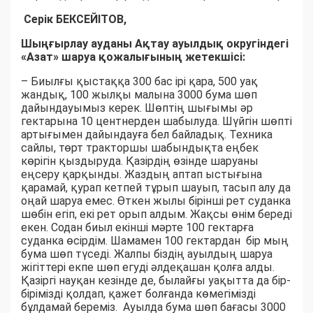
Серік БЕКСЕЙІТОВ,
Шыңғырлау ауданы Ақтау ауылдық округіндегі
«Азат» шаруа қожалығының жетекшісі:
– Биылғы қыстаққа 300 бас ірі қара, 500 уақ
жандық, 100 жылқы малына 3000 бума шөп
дайындауымыз керек. Шөптің шығымы әр
гектарына 10 центнерден шабылуда. Шүйгін шөпті
артығымен дайындауға бел байладық. Техника
сайлы, төрт тракторшы шабындықта еңбек
көрігін қыздыруда. Қазірдің өзінде шаруаны
еңсеру қарқынды. Жаздың аптап ыстығына
қарамай, қурап кетпей тұрып шауып, тасып алу да
оңай шаруа емес. Өткен жылы бірінші рет суданка
шөбін егіп, екі рет орып алдым. Жақсы өнім береді
екен. Содан биыл екінші мәрте 100 гектарға
суданка өсірдім. Шамамен 100 гектардан бір мың
бума шөп түседі. Жалпы біздің ауылдың шаруа
жігіттері екпе шөп егуді әлдеқашан қолға алды.
Қазіргі науқан кезінде де, былайғы уақытта да бір-
бірімізді қолдап, қажет болғанда көмегімізді
бұлдамай береміз. Ауылда бума шөп бағасы 3000