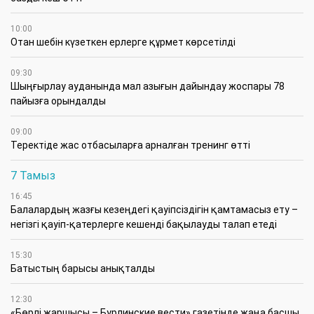
10:00
Отан шебін күзеткен ерлерге құрмет көрсетілді
09:30
​Шыңғырлау ауданында мал азығын дайындау жоспары 78
пайызға орындалды
09:00
​Теректіде жас отбасыларға арналған тренинг өтті
7 Тамыз
16:45
Балалардың жазғы кезеңдегі қауіпсіздігін қамтамасыз ету –
негізгі қауіп-қатерлерге кешенді бақылауды талап етеді
15:30
Батыстың барысы анықталды
12:30
«Бөрлі жаршысы – Бурлинские вести» газетінде жаңа басшы