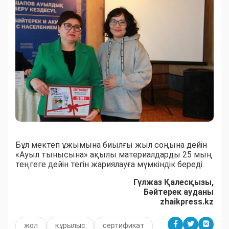
Бұл мектеп ұжымына биылғы жыл соңына дейін
«Ауыл тынысына» ақылы материалдарды 25 мың
теңгеге дейін тегін жариялауға мүмкіндік береді.
Гүлжаз Қалесқызы,
Бәйтерек ауданы
zhaikpress.kz
жол
құрылыс
сертификат