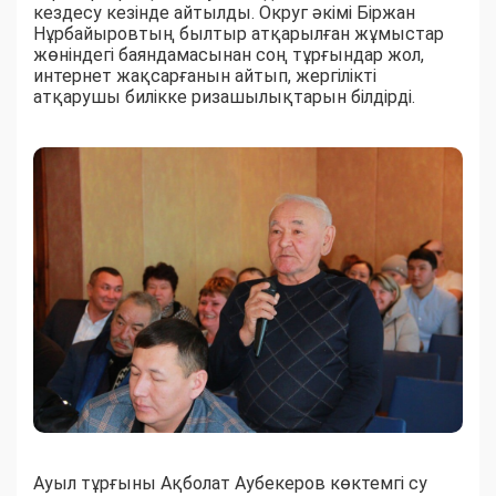
кездесу кезінде айтылды. Округ әкімі Біржан
Нұрбайыровтың былтыр атқарылған жұмыстар
жөніндегі баяндамасынан соң тұрғындар жол,
интернет жақсарғанын айтып, жергілікті
атқарушы билікке ризашылықтарын білдірді.
Ауыл тұрғыны Ақболат Аубекеров көктемгі су