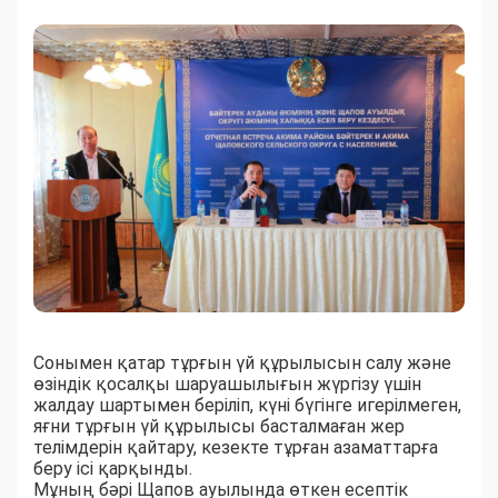
Сонымен қатар тұрғын үй құрылысын салу және
өзіндік қосалқы шаруашылығын жүргізу үшін
жалдау шартымен беріліп, күні бүгінге игерілмеген,
яғни тұрғын үй құрылысы басталмаған жер
телімдерін қайтару, кезекте тұрған азаматтарға
беру ісі қарқынды.
Мұның бәрі Щапов ауылында өткен есептік