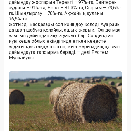
дайындау жоспарын Теректі – 97%-ға, Бәйтерек
ауданы – 91%-ға, Бөрлі – 81,3%-ға, Сырым – 79,6%-
ға, Шыңғырлау – 78%-ға, Ақжайық ауданы –
76,5%-ға
жеткізді. Басқалары сәл кейіндеу келеді. Ауа райы
да шөп шабуға қолайлы, ашық-жарық. Әлі де мал
азығын дайындап алуға уақыт бар. Сондықтан
күні кеше облыс әкімдігінде өткен кеңесте
алдағы қыстаққа шөптің жыл жарымдық қорын
дайындауға тапсырма берілді, – деді Рүстем
Мүлкәйұлы.