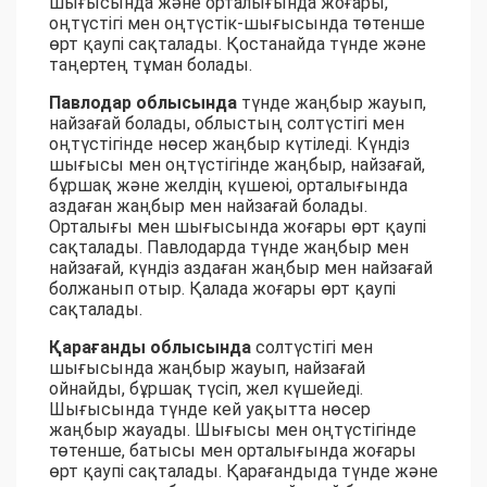
шығысында және орталығында жоғары,
оңтүстігі мен оңтүстік-шығысында төтенше
өрт қаупі сақталады. Қостанайда түнде және
таңертең тұман болады.
Павлодар облысында
түнде жаңбыр жауып,
найзағай болады, облыстың солтүстігі мен
оңтүстігінде нөсер жаңбыр күтіледі. Күндіз
шығысы мен оңтүстігінде жаңбыр, найзағай,
бұршақ және желдің күшеюі, орталығында
аздаған жаңбыр мен найзағай болады.
Орталығы мен шығысында жоғары өрт қаупі
сақталады. Павлодарда түнде жаңбыр мен
найзағай, күндіз аздаған жаңбыр мен найзағай
болжанып отыр. Қалада жоғары өрт қаупі
сақталады.
Қарағанды облысында
солтүстігі мен
шығысында жаңбыр жауып, найзағай
ойнайды, бұршақ түсіп, жел күшейеді.
Шығысында түнде кей уақытта нөсер
жаңбыр жауады. Шығысы мен оңтүстігінде
төтенше, батысы мен орталығында жоғары
өрт қаупі сақталады. Қарағандыда түнде және