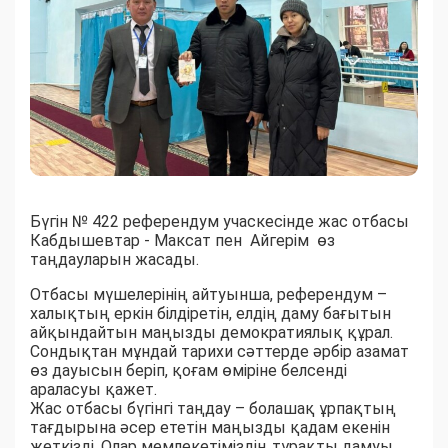
Бүгін № 422 референдум учаскесінде жас отбасы
Кабдышевтар - Максат пен Айгерім өз
таңдауларын жасады.
Отбасы мүшелерінің айтуынша, референдум –
халықтың еркін білдіретін, елдің даму бағытын
айқындайтын маңызды демократиялық құрал.
Сондықтан мұндай тарихи сәттерде әрбір азамат
өз дауысын беріп, қоғам өміріне белсенді
араласуы қажет.
Жас отбасы бүгінгі таңдау – болашақ ұрпақтың
тағдырына әсер ететін маңызды қадам екенін
жеткізді. Олар мемлекетіміздің тұрақты дамуы