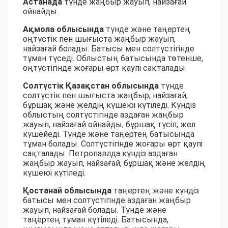
Астанада
түнде жаңбыр жауып, найзағай
ойнайды.
Ақмола облысында
түнде және таңертең
оңтүстік пен шығыста жаңбыр жауып,
найзағай болады. Батысы мен солтүстігінде
тұман түседі. Облыстың батысында төтенше,
оңтүстігінде жоғары өрт қаупі сақталады.
Солтүстік Қазақстан облысында
түнде
солтүстік пен шығыста жаңбыр, найзағай,
бұршақ және желдің күшеюі күтіледі. Күндіз
облыстың солтүстігінде аздаған жаңбыр
жауып, найзағай ойнайды, бұршақ түсіп, жел
күшейеді. Түнде және таңертең батысында
тұман болады. Солтүстігінде жоғары өрт қаупі
сақталады. Петропавлда күндіз аздаған
жаңбыр жауып, найзағай, бұршақ және желдің
күшеюі күтіледі.
Қостанай облысында
таңертең және күндіз
батысы мен солтүстігінде аздаған жаңбыр
жауып, найзағай болады. Түнде және
таңертең тұман күтіледі. Батысында,