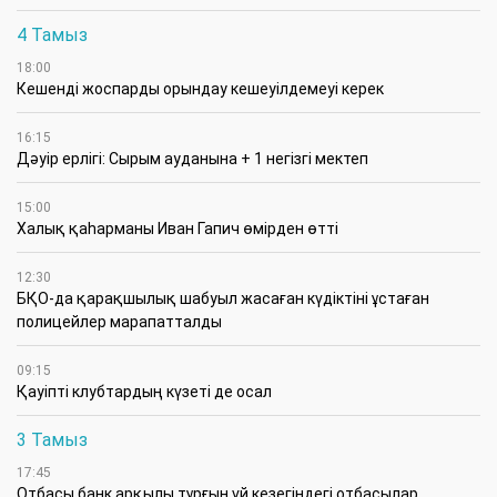
4 Тамыз
18:00
Кешенді жоспарды орындау кешеуілдемеуі керек
16:15
Дәуір ерлігі: Сырым ауданына + 1 негізгі мектеп
15:00
Халық қаһарманы Иван Гапич өмірден өтті
12:30
БҚО-да қарақшылық шабуыл жасаған күдіктіні ұстаған
полицейлер марапатталды
09:15
Қауіпті клубтардың күзеті де осал
3 Тамыз
17:45
Отбасы банк арқылы тұрғын үй кезегіндегі отбасылар