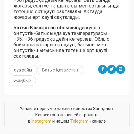
+38 градусқа дейін көтеріледі. Батысында
жоғары, солтүстік-шығысы мен орталығында
төтенше өрт қаупі сақталады. Ақтауда
жоғары өрт қаупі сақталады.
Батыс Қазақстан облысында
күндіз
оңтүстік-батысында ауа температурасы
+35...+36 градусқа дейін көтеріледі. Облыс
бойынша жоғары өрт қаупі, батысы мен
оңтүстік-шығысында төтенше өрт қаупі
сақталады.
ауа райы
Батыс Қазақстан
Жаңбыр
Узнайте первым о важных новостях Западного
Казахстана на нашей странице
в
Instagram
и нашем
Telegram
- канале