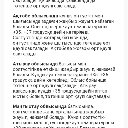
сақталады. Қызылорда қаласында да
төтенше өрт қаупі сақталады.
Ақтөбе облысында
күндіз оңтүстігі мен
шығысында аздаған жаңбыр жауып, найзағай
болады. Осы өңірлерде ауа температурасы
+35...+37 градусқа дейін көтеріледі.
Солтүстігінде жоғары, батысында,
оңтүстігінде және шығысында төтенше өрт
қаупі сақталады. Ақтөбеде жоғары өрт қаупі
сақталады.
Атырау облысында
батысы мен
солтүстігінде өткінші жаңбыр жауып, найзағай
болады. Күндіз ауа температурасы +35...+36
градусқа дейін көтеріледі. Облыс бойынша
төтенше өрт қаупі сақталады. Атырау
қаласында күндіз +35 градусқа дейін аптап
ыстық болып, төтенше өрт қаупі сақталады.
Маңғыстау облысында
батысында,
солтүстігінде және орталығында жаңбыр
жауып, найзағай болады. Күндіз солтүстік-
шығысы мен оңтүстігінде ауа температурасы