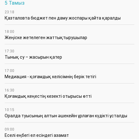
5 Тамыз
23:18
Қазталовта бюджет пен даму жоспары қайта қаралды
18:00
Жеңіске жетелеген жаттықтырушылар
17:30
Тынық су – жасырын қатер
17:00
Медиация - қоғамдық келісімнің берік тетігі
16:30
Қоғамдық кеңестің кезекті отырысы өтті
10:15
Оралда туысының алтын әшекейін ұрлаған күдікті ұсталды
09:00
Еселі еңбегі ел есіндегі азамат