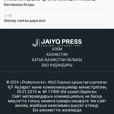
баспаналы болды
17:00
Әкелер салған дара жол
ӘЛЕМ
ҚАЗАҚСТАН
БАТЫС ҚАЗАҚСТАН ОБЛЫСЫ
БҚО АУДАНДАРЫ
© 2024. «Zhaikpress.kz». ЖШС Барлық құқықтар қорғалған.
ҚР Ақпарат және коммуникациялар министрлігінің
30.01.2019 ж. № 17490-ИА куәлігі берілген.
Сайт материалдарын коммерциялық не басқа
мақсатта толық немесе ішінара көшіруге тек сайт
иесінің жазбаша келісімімен рұқсат етіледі.
Біз әлеуметтік желілерде