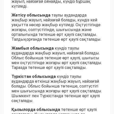
жауып, найзағай ойнайды, күндіз бұршақ
күтіледі.
Жетісу облысында
таулы аудандарда
жаңбыр жауып, найзағай болады, күндіз кей
уақытта нөсер жаңбыр күтіледі. Оңтүстігінде
жоғары, солтүстігінде, шығысында және
орталығында төтенше өрт қаупі сақталады.
Талдықорғанда төтенше өрт қаупі сақталады.
Жамбыл облысында
күндіз таулы
аудандарда жаңбыр жауып, найзағай болады.
Облыс бойынша төтенше өрт қаупі, шығысы
мен оңтүстігінде жоғары өрт қаупі сақталады.
Таразда төтенше өрт қаупі сақталады.
Түркістан облысында
күндіз таулы
аудандарда өткінші жаңбыр жауып, найзағай
болады. Облыс бойынша төтенше, солтүстігі
мен шығысында жоғары өрт қаупі сақталады.
Шымкент пен Түркістанда төтенше өрт қаупі
сақталады.
Қызылорда облысында
төтенше өрт қаупі