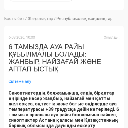
Басты бет
/
Жаңалықтар
/
Республикалық жаңалықтар
6.08.2026, 10:00
Оқылды:
6 ТАМЫЗДА АУА РАЙЫ
ҚҰБЫЛМАЛЫ БОЛАДЫ:
ЖАҢБЫР, НАЙЗАҒАЙ ЖӘНЕ
АПТАП ЫСТЫҚ
Сілтеме алу
Синоптиктердің болжамынша, елдің бірқатар
өңірінде нөсер жаңбыр, найзағай мен қатты
жел соқса, оңтүстік және батыс өңірлерде ауа
температурасы +39 градусқа дейін көтеріледі. 6
тамызға арналған ауа райы болжамына сәйкес,
синоптиктер Астана қаласы мен Қазақстанның
барлық облысында дауылды ескерту