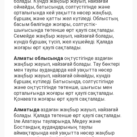
болады. Күндіз жаңбыр жауып, найзағай
ойнайды, батысында, солтүстігінде және
орталығында кей уақытта нөсер жаңбыр,
бұршақ және қатты жел күтіледі. Облыстың
басым бөлігінде жоғары, солтүстік-
шығысында төтенше өрт қаупі сақталады.
Семейде жаңбыр жауып, найзағай болады,
күндіз бұршақ түсіп, жел күшейеді. Қалада
жоғары өрт қаупі сақталады.
Алматы облысында
оңтүстігінде аздаған
жаңбыр жауып, найзағай болады. Тау бөктері
мен таулы аудандарда кей уақытта нөсер
жаңбыр жауып, найзағай ойнайды, күндіз
бұршақ күтіледі. Батысында, солтүстігінде
және оңтүстігінде төтенше, шығысы мен
орталығында жоғары өрт қаупі сақталады.
Қонаевта жоғары өрт қаупі сақталады.
Алматыда
аздаған жаңбыр жауып, найзағай
болады. Қалада төтенше өрт қаупі сақталады.
Іле Алатауы тауларында, Медеу және
Бостандық аудандарының таулы
аймақтарында кей уақытта нөсер жаңбыр