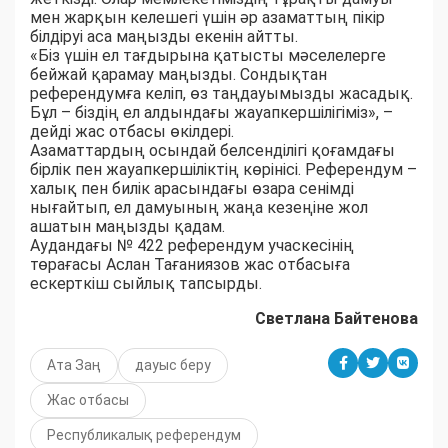
мен жарқын келешегі үшін әр азаматтың пікір
білдіруі аса маңызды екенін айтты.
«Біз үшін ел тағдырына қатысты мәселелерге
бейжай қарамау маңызды. Сондықтан
референдумға келіп, өз таңдауымызды жасадық.
Бұл – біздің ел алдындағы жауапкершілігіміз», –
дейді жас отбасы өкілдері.
Азаматтардың осындай белсенділігі қоғамдағы
бірлік пен жауапкершіліктің көрінісі. Референдум –
халық пен билік арасындағы өзара сенімді
нығайтып, ел дамуының жаңа кезеңіне жол
ашатын маңызды қадам.
Аудандағы № 422 референдум учаскесінің
төрағасы Аслан Тағаниязов жас отбасыға
ескерткіш сыйлық тапсырды.
Светлана Байтенова
Ата Заң
дауыс беру
Жас отбасы
Республикалық референдум