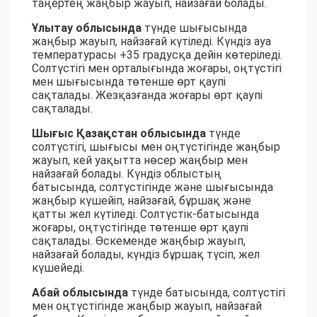
таңертең жаңбыр жауып, найзағай болады.
Ұлытау облысында
түнде шығысында
жаңбыр жауып, найзағай күтіледі. Күндіз ауа
температурасы +35 градусқа дейін көтеріледі.
Солтүстігі мен орталығында жоғары, оңтүстігі
мен шығысында төтенше өрт қаупі
сақталады. Жезқазғанда жоғары өрт қаупі
сақталады.
Шығыс Қазақстан облысында
түнде
солтүстігі, шығысы мен оңтүстігінде жаңбыр
жауып, кей уақытта нөсер жаңбыр мен
найзағай болады. Күндіз облыстың
батысында, солтүстігінде және шығысында
жаңбыр күшейіп, найзағай, бұршақ және
қатты жел күтіледі. Солтүстік-батысында
жоғары, оңтүстігінде төтенше өрт қаупі
сақталады. Өскеменде жаңбыр жауып,
найзағай болады, күндіз бұршақ түсіп, жел
күшейеді.
Абай облысында
түнде батысында, солтүстігі
мен оңтүстігінде жаңбыр жауып, найзағай