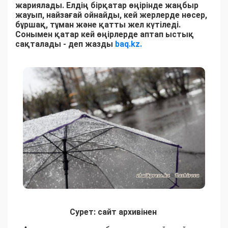
жариялады. Елдің бірқатар өңірінде жаңбыр
жауып, найзағай ойнайды, кей жерлерде нөсер,
бұршақ, тұман және қатты жел күтіледі.
Сонымен қатар кей өңірлерде аптап ыстық
сақталады - деп жазды
baq.kz.
Сурет: сайт архивінен