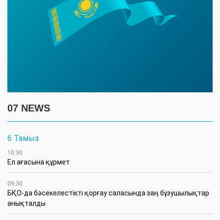
07 NEWS
6 Тамыз
10:30
Ел ағасына құрмет
09:30
БҚО-да бәсекелестікті қорғау саласында заң бұзушылықтар
анықталды