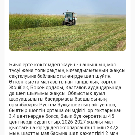
Биыл ерте көктемдегі жауын-шашынның мол
түсуі және топырақтың ылғалдылығының жақсы
сақталуына байланысты өңірде шөп шүйгін.
Өткен қыста мал азығынан тапшылық көрген
Жәнібек, Бөкей ордасы, Казталов аудандарында
да шөп шығымы жақсы. Облыстық ауыл
шаруашылығы басқармасы басшысының
орынбасары Рүстем Зұлқашевтың айтуынша,
былтыр шөптің орташа өнімділігі әр гектарынан
3,4 центнерден болса, биыл бұл көрсеткіш 4,5
центнерді құрап отыр. 2026-2027 жылғы мал
қыстағына кіреді деп жоспарланған 1 млн 247,3
мың шартты мал басына шөп қажеттілігі 2 млн