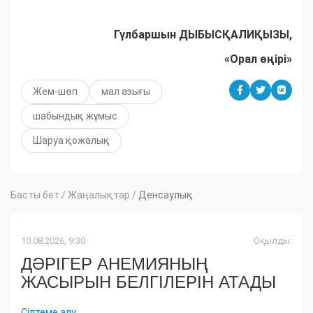
Гүлбаршын ДЫБЫСҚАЛИҚЫЗЫ,
«Орал өңірі»
Жем-шөп
мал азығы
шабындық жұмыс
Шаруа қожалық
Басты бет
/
Жаңалықтар
/
Денсаулық
10.08.2026, 9:30
Оқылды:
ДӘРІГЕР АНЕМИЯНЫҢ
ЖАСЫРЫН БЕЛГІЛЕРІН АТАДЫ
Сілтеме алу