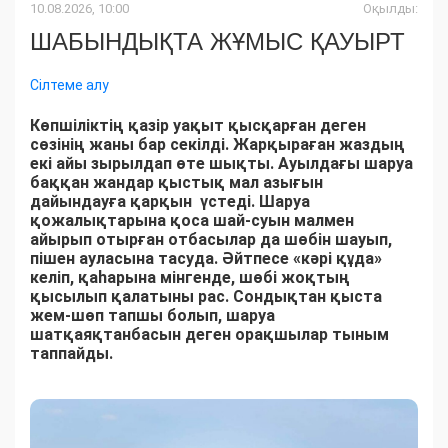
10.08.2026, 10:00
Оқылды:
ШАБЫНДЫҚТА ЖҰМЫС ҚАУЫРТ
Сілтеме алу
Көпшіліктің қазір уақыт қысқарған деген
сөзінің жаны бар секілді. Жарқыраған жаздың
екі айы зырылдап өте шықты. Ауылдағы шаруа
баққан жандар қыстық мал азығын
дайындауға қарқын үстеді. Шаруа
қожалықтарына қоса шай-суын малмен
айырып отырған отбасылар да шөбін шауып,
пішен ауласына тасуда. Әйтпесе «кәрі құда»
келіп, қаһарына мінгенде, шөбі жоқтың
қысылып қалатыны рас. Сондықтан қыста
жем-шөп тапшы болып, шаруа
шатқаяқтанбасын деген орақшылар тыным
таппайды.