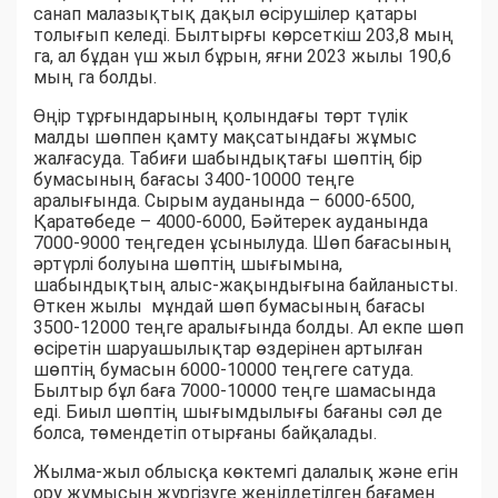
санап малазықтық дақыл өсірушілер қатары
толығып келеді. Былтырғы көрсеткіш 203,8 мың
га, ал бұдан үш жыл бұрын, яғни 2023 жылы 190,6
мың га болды.
Өңір тұрғындарының қолындағы төрт түлік
малды шөппен қамту мақсатындағы жұмыс
жалғасуда. Табиғи шабындықтағы шөптің бір
бумасының бағасы 3400-10000 теңге
аралығында. Сырым ауданында – 6000-6500,
Қаратөбеде – 4000-6000, Бәйтерек ауданында
7000-9000 теңгеден ұсынылуда. Шөп бағасының
әртүрлі болуына шөптің шығымына,
шабындықтың алыс-жақындығына байланысты.
Өткен жылы мұндай шөп бумасының бағасы
3500-12000 теңге аралығында болды. Ал екпе шөп
өсіретін шаруашылықтар өздерінен артылған
шөптің бумасын 6000-10000 теңгеге сатуда.
Былтыр бұл баға 7000-10000 теңге шамасында
еді. Биыл шөптің шығымдылығы бағаны сәл де
болса, төмендетіп отырғаны байқалады.
Жылма-жыл облысқа көктемгі далалық және егін
ору жұмысын жүргізуге жеңілдетілген бағамен