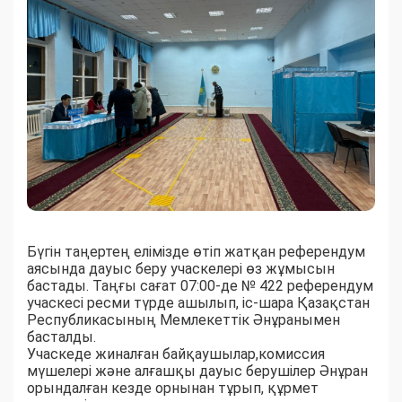
Бүгін таңертең елімізде өтіп жатқан референдум
аясында дауыс беру учаскелері өз жұмысын
бастады. Таңғы сағат 07:00-де № 422 референдум
учаскесі ресми түрде ашылып, іс-шара Қазақстан
Республикасының Мемлекеттік Әнұранымен
басталды.
Учаскеде жиналған байқаушылар,комиссия
мүшелері және алғашқы дауыс берушілер Әнұран
орындалған кезде орнынан тұрып, құрмет