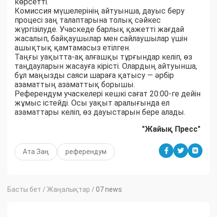
көрсетті.
Комиссия мүшелерінің айтуынша, дауыс беру
процесі заң талаптарына толық сәйкес
жүргізілуде. Учаскеде барлық қажетті жағдай
жасалып, байқаушылар мен сайлаушылар үшін
ашықтық қамтамасыз етілген.
Таңғы уақытта-ақ алғашқы тұрғындар келіп, өз
таңдауларын жасауға кірісті. Олардың айтуынша,
бұл маңызды саяси шараға қатысу — әрбір
азаматтың азаматтық борышы.
Референдум учаскелері кешкі сағат 20:00-ге дейін
жұмыс істейді. Осы уақыт аралығында ел
азаматтары келіп, өз дауыстарын бере алады.
"Жайық Пресс"
Ата Заң
референдум
Басты бет
/
Жаңалықтар
/
07 news