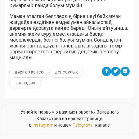
құмарлық пайда болуы мүмкін.
Маман аталған белгілердің бірнешеуі байқалған
жағдайда өздігінен емделумен айналыспай,
дәрігерге қаралуға кеңес береді. Оның айтуынша,
анемия жеке ауру емес, ағзадағы басқа
мәселелердің белгісі болуы мүмкін. Сондықтан
жалпы қан талдауын тапсырып, ағзадағы темір
қорын көрсететін ферритин деңгейін тексеру
маңызды.
дәрігер кеңесі
денсаулық
қаназдық
Узнайте первым о важных новостях Западного
Казахстана на нашей странице
в
Instagram
и нашем
Telegram
- канале