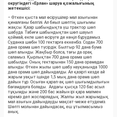
округіндегі «Ерлан» шаруа қожалығының
жетекшісі:
– Өткен қыста мал өсірушілер мал азығынан
қиналғаны белгілі. Ал биыл шөптің шығымы
жақсы. Қазір шабындықта үш трактор шөп
шабуда. Табиғи шабындықтан шөп шауып
қоймай, екпе шөп өсіруге де көңіл бұрудамыз.
Суданка шөбін 100 гектарға еккенбіз. Содан 700
дана орама шөп түсірдік. Былтыр 92 дана бума
шөп алынды. Жаңбыр болса, тағы да орақ
саламыз. Қырлықтан 700 дана орама шөп
шабылды. Оның гектарынан 150 дана орамадан
алынды. Өткен жылы шөп шабу науқанында 1000
дана орама шөп дайындалды. Ал қазіргі кезде ай
жарым уақыт ішінде 1,5 мың дана орама шөп
дайын тұр. Осыған қарап-ақ шөп шығымдылығын
бағамдауға болады. Алдағы қысқа 120 бас асыл
тұқымды және 200 бас жайын ірі қара малмен
кіреміз деп жоспарладық. Жалпы жыл жарымдық
мал азығын дайындауды мақсат-меже етудеміз.
Шөпті молынан дайындасақ, еш ұтылмасымыз
анық.