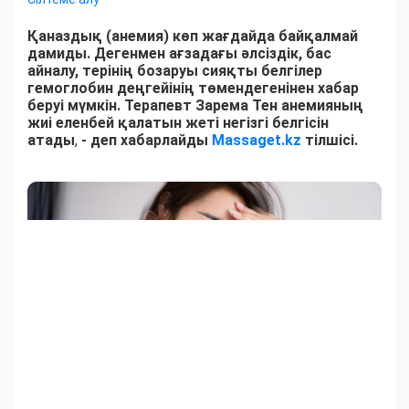
Қаназдық (анемия) көп жағдайда байқалмай
дамиды. Дегенмен ағзадағы әлсіздік, бас
айналу, терінің бозаруы сияқты белгілер
гемоглобин деңгейінің төмендегенінен хабар
беруі мүмкін. Терапевт Зарема Тен анемияның
жиі еленбей қалатын жеті негізгі белгісін
атады
,
- деп хабарлайды
Massaget.kz
тілшісі.