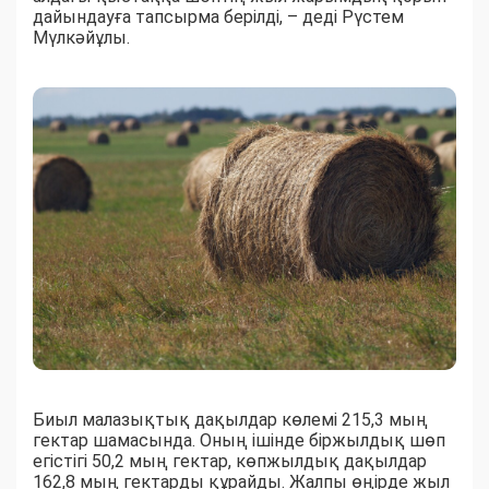
дайындауға тапсырма берілді, – деді Рүстем
Мүлкәйұлы.
Биыл малазықтық дақылдар көлемі 215,3 мың
гектар шамасында. Оның ішінде біржылдық шөп
егістігі 50,2 мың гектар, көпжылдық дақылдар
162,8 мың гектарды құрайды. Жалпы өңірде жыл