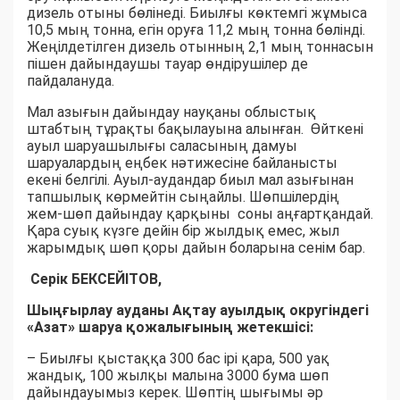
дизель отыны бөлінеді. Биылғы көктемгі жұмыса
10,5 мың тонна, егін оруға 11,2 мың тонна бөлінді.
Жеңілдетілген дизель отынның 2,1 мың тоннасын
пішен дайындаушы тауар өндірушілер де
пайдалануда.
Мал азығын дайындау науқаны облыстық
штабтың тұрақты бақылауына алынған. Өйткені
ауыл шаруашылығы саласының дамуы
шаруалардың еңбек нәтижесіне байланысты
екені белгілі. Ауыл-аудандар биыл мал азығынан
тапшылық көрмейтін сыңайлы. Шөпшілердің
жем-шөп дайындау қарқыны соны аңғартқандай.
Қара суық күзге дейін бір жылдық емес, жыл
жарымдық шөп қоры дайын боларына сенім бар.
Серік БЕКСЕЙІТОВ,
Шыңғырлау ауданы Ақтау ауылдық округіндегі
«Азат» шаруа қожалығының жетекшісі:
– Биылғы қыстаққа 300 бас ірі қара, 500 уақ
жандық, 100 жылқы малына 3000 бума шөп
дайындауымыз керек. Шөптің шығымы әр