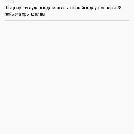
09:30
​Шыңғырлау ауданында мал азығын дайындау жоспары 78
пайызға орындалды
09:00
​Теректіде жас отбасыларға арналған тренинг өтті
7 Тамыз
16:45
Балалардың жазғы кезеңдегі қауіпсіздігін қамтамасыз ету –
негізгі қауіп-қатерлерге кешенді бақылауды талап етеді
15:30
Батыстың барысы анықталды
12:30
«Бөрлі жаршысы – Бурлинские вести» газетінде жаңа басшы
11:00
Аудандық мәслихаттың кезектен тыс 42-сессиясында
маңызды мәселелер қаралды