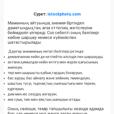
Сурет:
istockphoto.com
Маманның айтуынша, анемия біртіндеп
дамитындықтан, ағза оттегінің жетіспеуіне
бейімделіп үлгереді. Сол себепті оның белгілері
көбіне шаршау немесе күйзеліспен
шатастырылады.
Дәрігер анемияның негізгі белгілері ретінде:
демалғаннан кейін де кетпейтін әлсіздік пен шаршауды;
аз ғана қимылдан кейін ентігу мен жүрек қағысының
жиілеуін;
тері мен шырышты қабықтардың бозаруын;
бас ауруы, бас айналу және зейіннің төмендеуін;
шаштың түсуі, тырнақтың сынғыштығы мен терінің
құрғауын;
дәм мен иіс сезудің өзгеруін;
жиі суық тию мен аяқтың шаншуын атады.
Оның сөзінше, темір тапшылығы кезінде адамда
бор, саз немесе мұз жеуге деген ерекше