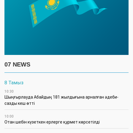
07 NEWS
8 Тамыз
10:30
Шыңғырлауда Абайдың 181 жылдығына арналған әдеби-
сазды кеш өтті
10:00
Отан шебін күзеткен ерлерге құрмет көрсетілді