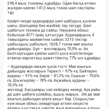
298,4 мың тоннаны құрайды. Одан басқа өткен
жылдан қалған 141,5 мың тонна шөп сақтаулы
тұр.
Қазіргі кезде аудандарда шөп шабудың қызған
шағы. Шөпшілер бел жазбай, тер төгуде. Шөп
шабатын техника да сайлы. Науқанға облыс
бойынша 4371 орақ қатысуда. Аудандардың 4
тамыздағы мәліметіне сәйкес 3315 гектар
шабындық шабылып, 1628,7 тонна мал азығы
дайындалды. Бұл – жоспардың 70,9%-ы. Ал
былтырғыдан қалған шөпті қоса есептегенде
аталған көрсеткіш қажеттіліктің 77%-ын құрайды.
– Аудандарда науқан қыза түсті. Мал азығын
дайындау жоспарын Теректі – 97%-ға, Бәйтерек
ауданы – 91%-ға, Бөрлі – 81,3%-ға, Сырым – 79,6%-
ға, Шыңғырлау – 78%-ға, Ақжайық ауданы –
76,5%-ға
жеткізді. Басқалары сәл кейіндеу келеді. Ауа райы
да шөп шабуға қолайлы, ашық-жарық. Әлі де мал
азығын дайындап алуға уақыт бар. Сондықтан
күні кеше облыс әкімдігінде өткен кеңесте
алдағы қыстаққа шөптің жыл жарымдық қорын