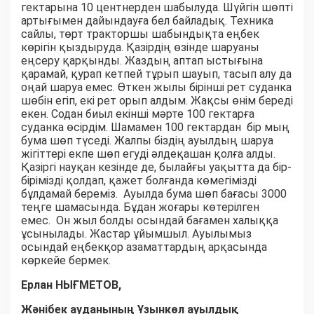
гектарына 10 центнерден шабылуда. Шүйгін шөпті
артығымен дайындауға бел байладық. Техника
сайлы, төрт тракторшы шабындықта еңбек
көрігін қыздыруда. Қазірдің өзінде шаруаны
еңсеру қарқынды. Жаздың аптап ыстығына
қарамай, қурап кетпей тұрып шауып, тасып алу да
оңай шаруа емес. Өткен жылы бірінші рет суданка
шөбін егіп, екі рет орып алдым. Жақсы өнім береді
екен. Содан биыл екінші мәрте 100 гектарға
суданка өсірдім. Шамамен 100 гектардан бір мың
бума шөп түседі. Жалпы біздің ауылдың шаруа
жігіттері екпе шөп егуді әлдеқашан қолға алды.
Қазіргі науқан кезінде де, былайғы уақытта да бір-
бірімізді қолдап, қажет болғанда көмегімізді
бұлдамай береміз. Ауылда бума шөп бағасы 3000
теңге шамасында. Бұдан жоғары көтерілген
емес. Он жыл болды осындай бағамен халыққа
ұсынылады. Жастар ұйымшыл. Ауылымыз
осындай еңбекқор азаматтардың арқасында
көркейе бермек.
Ерлан НЫҒМЕТОВ,
Жәнібек ауданының Ұзынкөл ауылдық