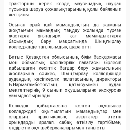
тракторшы керек кезде, маусымдық науқан
тұсында шаруа қожалықтарының қолы байланып
жатқаны.
Осыған орай қай мамандықтың да жаманы
жоқтығын мамандық таңдау жолында тұрған
жастарға ұғындыру, қат мамандықтарға
басымдық беру мақсатында Шыңғырлау
колледжінде тағылымдық шара өтті.
Батыс Қазақстан облысының білім басқармасы
мен облыстық кәсіпкерлік палатасы бірлесіп
қабылдаған кәсіптік бағдар беру жұмысының
жоспарына сәйкес, Шыңғырлау колледжінде
аудандық кәсіпкерлік палатасының директоры
Б.Нармағамбетовтың қатысуымен аудан
мектептерінің 9 сынып оқушыларына экскурсия
ұйымдастырылды.
Колледж қабырғасына келген оқушылар
колледждегі оқытылатын мамандықтар мен
олардың практикалық әзірліктері өтетін
орындарды аралап, сабақ өткізілу тәртібімен,
өндірістік оқу шеберханаларымен танысты.