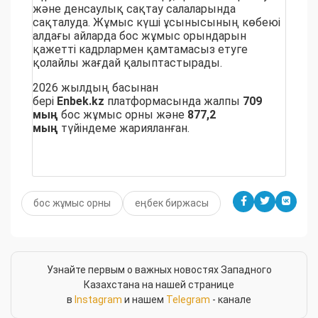
және денсаулық сақтау салаларында
сақталуда. Жұмыс күші ұсынысының көбеюі
алдағы айларда бос жұмыс орындарын
қажетті кадрлармен қамтамасыз етуге
қолайлы жағдай қалыптастырады.
2026 жылдың басынан
бері
Enbek.kz
платформасында жалпы
709
мың
бос жұмыс орны және
877,2
мың
түйіндеме жарияланған.
бос жұмыс орны
еңбек биржасы
Узнайте первым о важных новостях Западного
Казахстана на нашей странице
в
Instagram
и нашем
Telegram
- канале