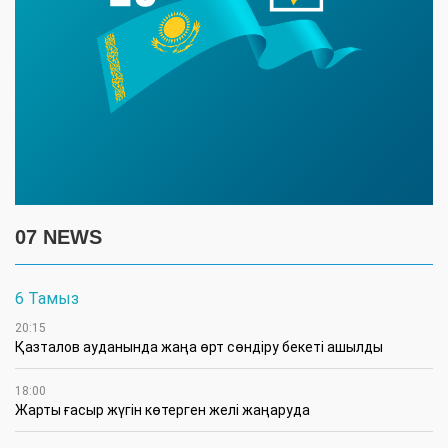
07 NEWS
6 Тамыз
20:15
Қазталов ауданында жаңа өрт сөндіру бекеті ашылды
18:00
Жарты ғасыр жүгін көтерген желі жаңаруда