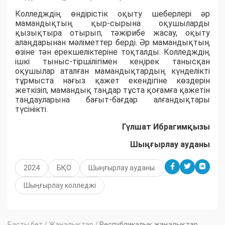
Колледждің өндірістік оқыту шеберлері әр
мамандықтың қыр-сырына оқушыларды
қызықтыра отырып, тәжірибе жасау, оқыту
алаңдарынан мәліметтер берді. Әр мамандықтың
өзіне тән ерекшеліктеріне тоқталды. Колледждің
ішкі тыныс-тіршілігімен кеңірек танысқан
оқушылар аталған мамандықтардың күнделікті
тұрмыста нағыз қажет екендігіне көздерін
жеткізіп, мамандық таңдар тұста қоғамға қажетін
таңдауларына бағыт-бағдар алғандықтары
түсінікті.
Гүлшат Ибрагимқызы
Шыңғырлау ауданы
2024
БҚО
Шыңғырлау ауданы.
Шыңғырлау колледжі
Басты бет
/
Жаңалықтар
/
Республикалық жаңалықтар