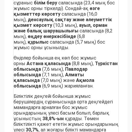
сұраныс
білім беру
саласында (23,4 мың бос
жұмыс орны тіркелді). Сондай-ақ
өзге
қызметтер көрсету
саласында (16,0
мың),
денсаулық сақтау және әлеуметтік
қызмет көрсету
(10,3 мың),
ауыл, орман
және балық шаруашылығы
саласында (8,2
мың),
өңдеу өнеркәсібінде
(6,8
мың),
құрылыс
саласында (5,7 мың) бос
жұмыс орны ұсынылды.
Өңірлер бойынша ең көп бос жұмыс
орны
Астана қаласында
(8,8 мың),
Түркістан
облысында
(7,6 мың),
Павлодар
облысында
(7,1 мың),
Алматы
қаласында
(7,0 мың) және
Ақмола
облысында
(6,9 мың) жарияланған.
Біліктілік деңгейі бойынша жұмыс
берушілердің сұранысында орта деңгейдегі
мамандарға арналған бос жұмыс
орындарының үлесі басым болып, барлық
ұсыныстың
38,8%-ын
құрады. Төмен
біліктілікті қажет ететін жұмыс орындарының
үлесі
30,7%
, ал жоғары білікті мамандарға