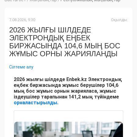
7.08.2026, 9:30
Оқылды:
2026 ЖЫЛҒЫ ШІЛДЕДЕ
ЭЛЕКТРОНДЫҚ ЕҢБЕК
БИРЖАСЫНДА 104,6 МЫҢ БОС
ЖҰМЫС ОРНЫ ЖАРИЯЛАНДЫ
Сілтеме алу
2026 жылғы шілдеде Enbek.kz Электрондық
еңбек биржасында жұмыс берушілер 104,6
мың бос жұмыс орнын жарияласа, жұмыс
іздеушілер тарапынан 141,2 мың түйіндеме
орналастырылды.