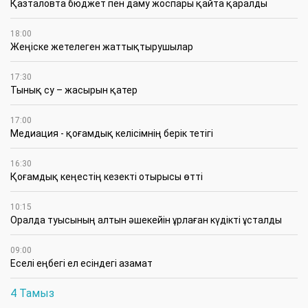
Қазталовта бюджет пен даму жоспары қайта қаралды
18:00
Жеңіске жетелеген жаттықтырушылар
17:30
Тынық су – жасырын қатер
17:00
Медиация - қоғамдық келісімнің берік тетігі
16:30
Қоғамдық кеңестің кезекті отырысы өтті
10:15
Оралда туысының алтын әшекейін ұрлаған күдікті ұсталды
09:00
Еселі еңбегі ел есіндегі азамат
4 Тамыз