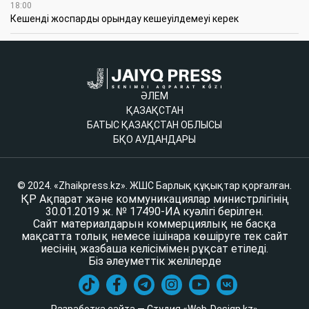
18:00
Кешенді жоспарды орындау кешеуілдемеуі керек
ӘЛЕМ
ҚАЗАҚСТАН
БАТЫС ҚАЗАҚСТАН ОБЛЫСЫ
БҚО АУДАНДАРЫ
© 2024. «Zhaikpress.kz». ЖШС Барлық құқықтар қорғалған.
ҚР Ақпарат және коммуникациялар министрлігінің
30.01.2019 ж. № 17490-ИА куәлігі берілген.
Сайт материалдарын коммерциялық не басқа
мақсатта толық немесе ішінара көшіруге тек сайт
иесінің жазбаша келісімімен рұқсат етіледі.
Біз әлеуметтік желілерде
Разработка сайта — Студия «Web-Design.kz»