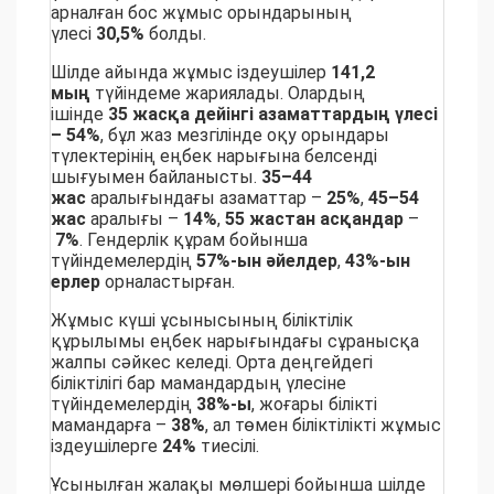
арналған бос жұмыс орындарының
үлесі
30,5%
болды.
Шілде айында жұмыс іздеушілер
141,2
мың
түйіндеме жариялады. Олардың
ішінде
35 жасқа дейінгі азаматтардың үлесі
– 54%
, бұл жаз мезгілінде оқу орындары
түлектерінің еңбек нарығына белсенді
шығуымен байланысты.
35–44
жас
аралығындағы азаматтар –
25%
,
45–54
жас
аралығы –
14%
,
55 жастан асқандар
–
7%
. Гендерлік құрам бойынша
түйіндемелердің
57%-ын әйелдер
,
43%-ын
ерлер
орналастырған.
Жұмыс күші ұсынысының біліктілік
құрылымы еңбек нарығындағы сұранысқа
жалпы сәйкес келеді. Орта деңгейдегі
біліктілігі бар мамандардың үлесіне
түйіндемелердің
38%-ы
, жоғары білікті
мамандарға –
38%
, ал төмен біліктілікті жұмыс
іздеушілерге
24%
тиесілі.
Ұсынылған жалақы мөлшері бойынша шілде