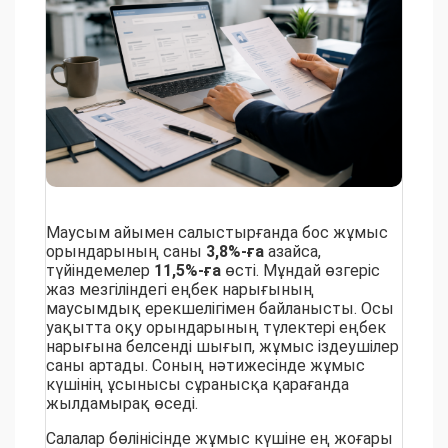
Маусым айымен салыстырғанда бос жұмыс
орындарының саны
3,8%-ға
азайса,
түйіндемелер
11,5%-ға
өсті. Мұндай өзгеріс
жаз мезгіліндегі еңбек нарығының
маусымдық ерекшелігімен байланысты. Осы
уақытта оқу орындарының түлектері еңбек
нарығына белсенді шығып, жұмыс іздеушілер
саны артады. Соның нәтижесінде жұмыс
күшінің ұсынысы сұранысқа қарағанда
жылдамырақ өседі.
Салалар бөлінісінде жұмыс күшіне ең жоғары