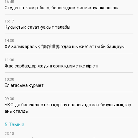
16:45
Студенттік өмір: білім, белсенділік және жауапкершілік
16:17
Құқықтық сауат-уақыт талабы
14:30
XV Халықаралық “舞蹈世界 Удао шыжие” атты би байқауы
11:30
Жас сарбаздар жауынгерлік қызметке кірісті
10:30
Ел ағасына құрмет
09:30
БҚО-да бәсекелестікті қорғау саласында заң бұзушылықтар
анықталды
5 Тамыз
23:18