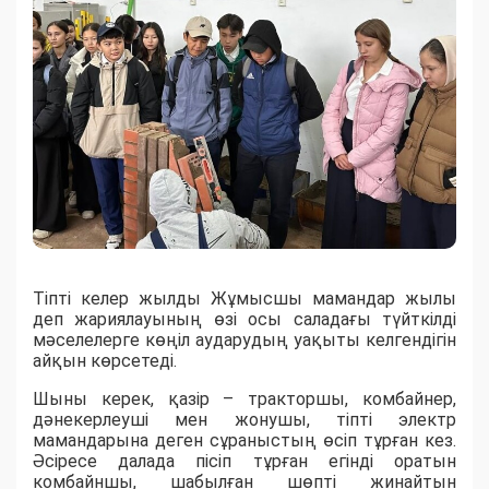
Тіпті келер жылды Жұмысшы мамандар жылы
деп жариялауының өзі осы саладағы түйткілді
мәселелерге көңіл аударудың уақыты келгендігін
айқын көрсетеді.
Шыны керек, қазір – тракторшы, комбайнер,
дәнекерлеуші мен жонушы, тіпті электр
мамандарына деген сұраныстың өсіп тұрған кез.
Әсіресе далада пісіп тұрған егінді оратын
комбайншы, шабылған шөпті жинайтын