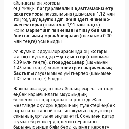
айындағы ең жоғары
еңбекақы
бағдарламалық қамтамасыз ету
архитекторы
лауазымына (шамамен 1,12 млн
теңге),
ұшу қауіпсіздігі жөніндегі инженер-
инспекторға
(шамамен 0,91 млн теңге)
және
маркетинг
пен
өнімді өткізу бөлімінің
бастығының орынбасарына
(шамамен 0,90
млн теңге) ұсынылды.
Ал жұмыс іздеушілер арасында ең жоғары
жалақы күткендер –
ұшқыштар
(шамамен
2,39 млн теңге),
стюардессалар
(шамамен
1,43 млн теңге) және
электр станциясының
бастығы
лауазымына үміткерлер (шамамен
1,32 млн теңге) болды.
Жалпы алғанда, шілде айының көрсеткіштері
еңбек нарығындағы маусымдық
белсенділіктің артқанын көрсетеді. Жаз
мезгілінде оқу орындарының түлектері еңбек
нарығына жаппай шығып, жұмыс іздеушілер
санының артуына ықпал етті. Сонымен қатар
жұмыс берушілердің негізгі сұранысы
бұрынғысынша білім беру, қызмет көрсету