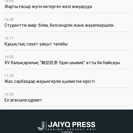
18:00
Жарты ғасыр жүгін көтерген желі жаңаруда
16:45
Студенттік өмір: білім, белсенділік және жауапкершілік
16:17
Құқықтық сауат-уақыт талабы
14:30
XV Халықаралық “舞蹈世界 Удао шыжие” атты би байқауы
11:30
Жас сарбаздар жауынгерлік қызметке кірісті
10:30
Ел ағасына құрмет