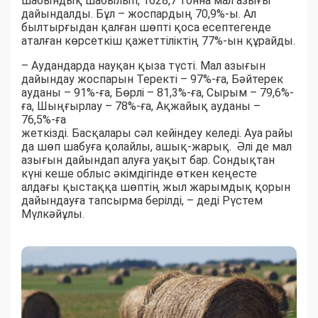
шабындық шабылып, 1628,7 тонна мал азығы
дайындалды. Бұл – жоспардың 70,9%-ы. Ал
былтырғыдан қалған шөпті қоса есептегенде
аталған көрсеткіш қажеттіліктің 77%-ын құрайды.
– Аудандарда науқан қыза түсті. Мал азығын
дайындау жоспарын Теректі – 97%-ға, Бәйтерек
ауданы – 91%-ға, Бөрлі – 81,3%-ға, Сырым – 79,6%-
ға, Шыңғырлау – 78%-ға, Ақжайық ауданы –
76,5%-ға
жеткізді. Басқалары сәл кейіндеу келеді. Ауа райы
да шөп шабуға қолайлы, ашық-жарық. Әлі де мал
азығын дайындап алуға уақыт бар. Сондықтан
күні кеше облыс әкімдігінде өткен кеңесте
алдағы қыстаққа шөптің жыл жарымдық қорын
дайындауға тапсырма берілді, – деді Рүстем
Мүлкәйұлы.