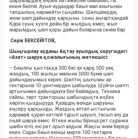
шаруалардың еңбек нәтижесіне байланысты
екені белгілі. Ауыл-аудандар биыл мал азығынан
тапшылық көрмейтін сыңайлы. Шөпшілердің
жем-шөп дайындау қарқыны соны аңғартқандай.
Қара суық күзге дейін бір жылдық емес, жыл
жарымдық шөп қоры дайын боларына сенім бар.
Серік БЕКСЕЙІТОВ,
Шыңғырлау ауданы Ақтау ауылдық округіндегі
«Азат» шаруа қожалығының жетекшісі:
– Биылғы қыстаққа 300 бас ірі қара, 500 уақ
жандық, 100 жылқы малына 3000 бума шөп
дайындауымыз керек. Шөптің шығымы әр
гектарына 10 центнерден шабылуда. Шүйгін шөпті
артығымен дайындауға бел байладық. Техника
сайлы, төрт тракторшы шабындықта еңбек
көрігін қыздыруда. Қазірдің өзінде шаруаны
еңсеру қарқынды. Жаздың аптап ыстығына
қарамай, қурап кетпей тұрып шауып, тасып алу да
оңай шаруа емес. Өткен жылы бірінші рет суданка
шөбін егіп, екі рет орып алдым. Жақсы өнім береді
екен. Содан биыл екінші мәрте 100 гектарға