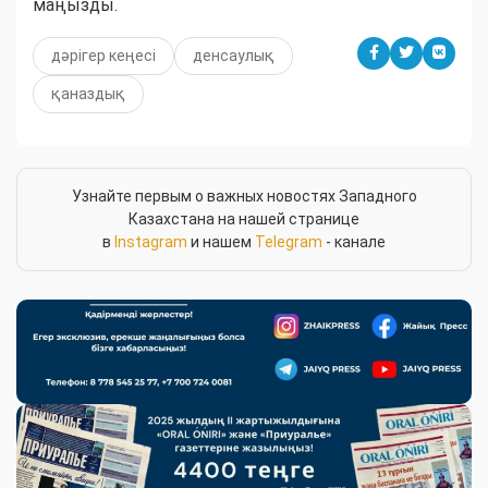
маңызды.
дәрігер кеңесі
денсаулық
қаназдық
Узнайте первым о важных новостях Западного
Казахстана на нашей странице
в
Instagram
и нашем
Telegram
- канале