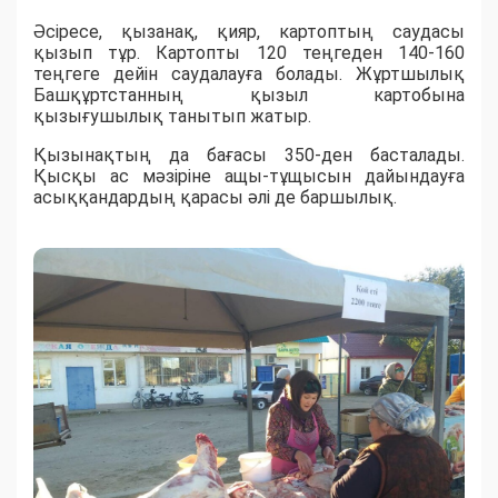
Әсіресе, қызанақ, қияр, картоптың саудасы
қызып тұр. Картопты 120 теңгеден 140-160
теңгеге дейін саудалауға болады. Жұртшылық
Башқұртстанның қызыл картобына
қызығушылық танытып жатыр.
Қызынақтың да бағасы 350-ден басталады.
Қысқы ас мәзіріне ащы-тұщысын дайындауға
асыққандардың қарасы әлі де баршылық.