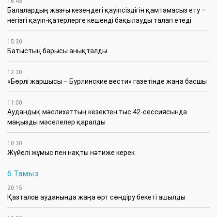
16:45
Балалардың жазғы кезеңдегі қауіпсіздігін қамтамасыз ету –
негізгі қауіп-қатерлерге кешенді бақылауды талап етеді
15:30
Батыстың барысы анықталды
12:30
«Бөрлі жаршысы – Бурлинские вести» газетінде жаңа басшы
11:00
Аудандық мәслихаттың кезектен тыс 42-сессиясында
маңызды мәселелер қаралды
10:30
Жүйелі жұмыс пен нақты нәтиже керек
6 Тамыз
20:15
Қазталов ауданында жаңа өрт сөндіру бекеті ашылды