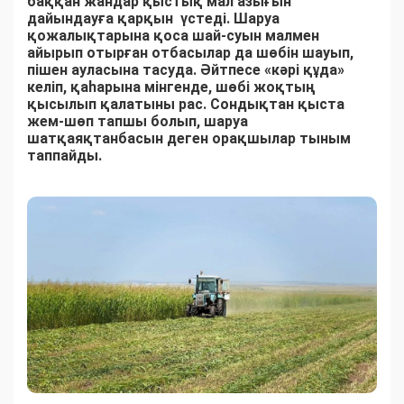
баққан жандар қыстық мал азығын
дайындауға қарқын үстеді. Шаруа
қожалықтарына қоса шай-суын малмен
айырып отырған отбасылар да шөбін шауып,
пішен ауласына тасуда. Әйтпесе «кәрі құда»
келіп, қаһарына мінгенде, шөбі жоқтың
қысылып қалатыны рас. Сондықтан қыста
жем-шөп тапшы болып, шаруа
шатқаяқтанбасын деген орақшылар тыным
таппайды.