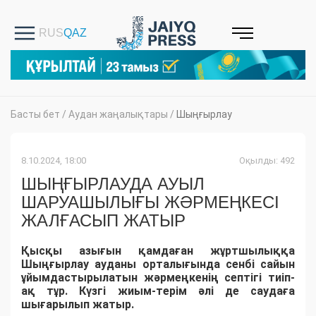
Басты бет
/
Аудан жаңалықтары
/
Шыңғырлау
8.10.2024, 18:00
Оқылды: 492
ШЫҢҒЫРЛАУДА АУЫЛ
ШАРУАШЫЛЫҒЫ ЖӘРМЕҢКЕСІ
ЖАЛҒАСЫП ЖАТЫР
Қысқы азығын қамдаған жұртшылыққа
Шыңғырлау ауданы орталығында сенбі сайын
ұйымдастырылатын жәрмеңкенің септігі тиіп-
ақ тұр. Күзгі жиым-терім әлі де саудаға
шығарылып жатыр.