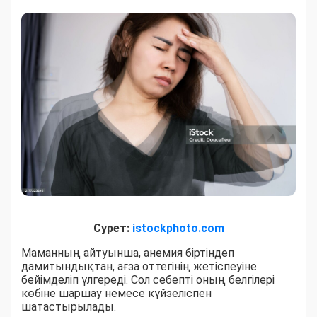
Сурет:
istockphoto.com
Маманның айтуынша, анемия біртіндеп
дамитындықтан, ағза оттегінің жетіспеуіне
бейімделіп үлгереді. Сол себепті оның белгілері
көбіне шаршау немесе күйзеліспен
шатастырылады.