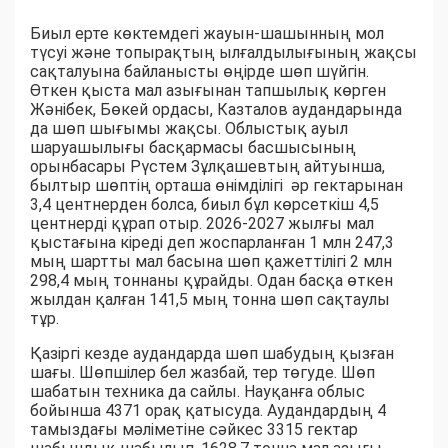
Биыл ерте көктемдегі жауын-шашынның мол
түсуі және топырақтың ылғалдылығының жақсы
сақталуына байланысты өңірде шөп шүйгін.
Өткен қыста мал азығынан тапшылық көрген
Жәнібек, Бөкей ордасы, Казталов аудандарында
да шөп шығымы жақсы. Облыстық ауыл
шаруашылығы басқармасы басшысының
орынбасары Рүстем Зұлқашевтың айтуынша,
былтыр шөптің орташа өнімділігі әр гектарынан
3,4 центнерден болса, биыл бұл көрсеткіш 4,5
центнерді құрап отыр. 2026-2027 жылғы мал
қыстағына кіреді деп жоспарланған 1 млн 247,3
мың шартты мал басына шөп қажеттілігі 2 млн
298,4 мың тоннаны құрайды. Одан басқа өткен
жылдан қалған 141,5 мың тонна шөп сақтаулы
тұр.
Қазіргі кезде аудандарда шөп шабудың қызған
шағы. Шөпшілер бел жазбай, тер төгуде. Шөп
шабатын техника да сайлы. Науқанға облыс
бойынша 4371 орақ қатысуда. Аудандардың 4
тамыздағы мәліметіне сәйкес 3315 гектар