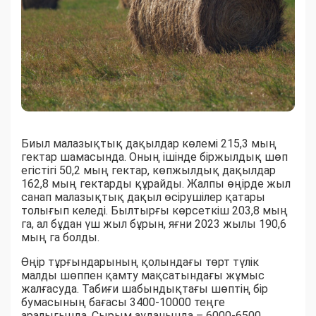
Биыл малазықтық дақылдар көлемі 215,3 мың
гектар шамасында. Оның ішінде біржылдық шөп
егістігі 50,2 мың гектар, көпжылдық дақылдар
162,8 мың гектарды құрайды. Жалпы өңірде жыл
санап малазықтық дақыл өсірушілер қатары
толығып келеді. Былтырғы көрсеткіш 203,8 мың
га, ал бұдан үш жыл бұрын, яғни 2023 жылы 190,6
мың га болды.
Өңір тұрғындарының қолындағы төрт түлік
малды шөппен қамту мақсатындағы жұмыс
жалғасуда. Табиғи шабындықтағы шөптің бір
бумасының бағасы 3400-10000 теңге
аралығында. Сырым ауданында – 6000-6500,