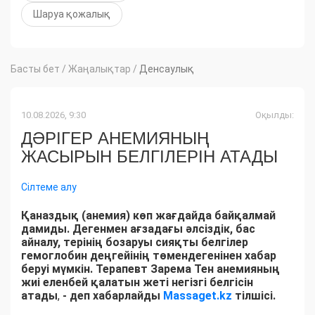
Шаруа қожалық
Басты бет
/
Жаңалықтар
/
Денсаулық
10.08.2026, 9:30
Оқылды:
ДӘРІГЕР АНЕМИЯНЫҢ
ЖАСЫРЫН БЕЛГІЛЕРІН АТАДЫ
Сілтеме алу
Қаназдық (анемия) көп жағдайда байқалмай
дамиды. Дегенмен ағзадағы әлсіздік, бас
айналу, терінің бозаруы сияқты белгілер
гемоглобин деңгейінің төмендегенінен хабар
беруі мүмкін. Терапевт Зарема Тен анемияның
жиі еленбей қалатын жеті негізгі белгісін
атады
,
- деп хабарлайды
Massaget.kz
тілшісі.