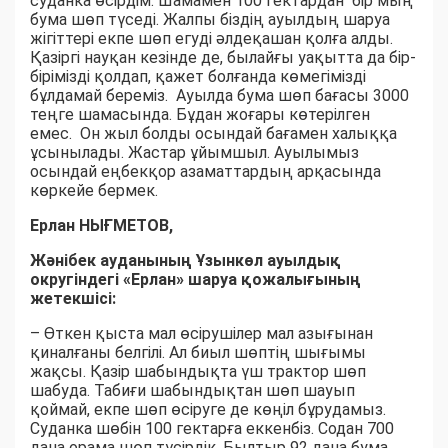
суданка өсірдім. Шамамен 100 гектардан бір мың
бума шөп түседі. Жалпы біздің ауылдың шаруа
жігіттері екпе шөп егуді әлдеқашан қолға алды.
Қазіргі науқан кезінде де, былайғы уақытта да бір-
бірімізді қолдап, қажет болғанда көмегімізді
бұлдамай береміз. Ауылда бума шөп бағасы 3000
теңге шамасында. Бұдан жоғары көтерілген
емес. Он жыл болды осындай бағамен халыққа
ұсынылады. Жастар ұйымшыл. Ауылымыз
осындай еңбекқор азаматтардың арқасында
көркейе бермек.
Ерлан НЫҒМЕТОВ,
Жәнібек ауданының Ұзынкөл ауылдық
округіндегі «Ерлан» шаруа қожалығының
жетекшісі:
– Өткен қыста мал өсірушілер мал азығынан
қиналғаны белгілі. Ал биыл шөптің шығымы
жақсы. Қазір шабындықта үш трактор шөп
шабуда. Табиғи шабындықтан шөп шауып
қоймай, екпе шөп өсіруге де көңіл бұрудамыз.
Суданка шөбін 100 гектарға еккенбіз. Содан 700
дана орама шөп түсірдік. Былтыр 92 дана бума