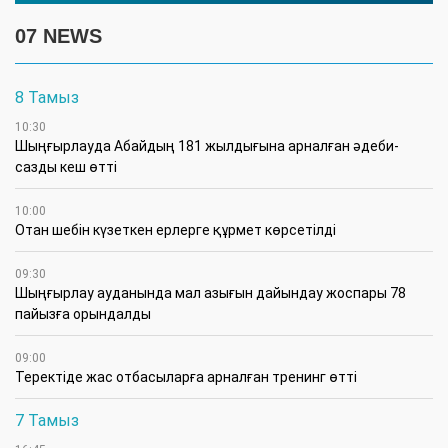
07 NEWS
8 Тамыз
10:30
Шыңғырлауда Абайдың 181 жылдығына арналған әдеби-
сазды кеш өтті
10:00
Отан шебін күзеткен ерлерге құрмет көрсетілді
09:30
​Шыңғырлау ауданында мал азығын дайындау жоспары 78
пайызға орындалды
09:00
​Теректіде жас отбасыларға арналған тренинг өтті
7 Тамыз