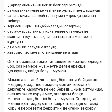
Дәрігер анемияның негізгі белгілері ретінде:
демалғаннан кейін де кетпейтін әлсіздік пен шаршауды;
аз ғана қимылдан кейін ентігу мен жүрек қағысының
жиілеуін;
тері мен шырышты қабықтардың бозаруын;
бас ауруы, бас айналу және зейіннің төмендеуін;
шаштың түсуі, тырнақтың сынғыштығы мен терінің
құрғауын;
дәм мен иіс сезудің өзгеруін;
жиі суық тию мен аяқтың шаншуын атады.
Оның сөзінше, темір тапшылығы кезінде адамда
бор, саз немесе мұз жеуге деген ерекше
құмарлық пайда болуы мүмкін.
Маман аталған белгілердің бірнешеуі байқалған
жағдайда өздігінен емделумен айналыспай,
дәрігерге қаралуға кеңес береді. Оның айтуынша,
анемия жеке ауру емес, ағзадағы басқа
мәселелердің белгісі болуы мүмкін. Сондықтан
жалпы қан талдауын тапсырып, ағзадағы темір
қорын көрсететін ферритин деңгейін тексеру