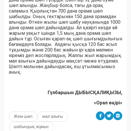
шөп алынды. Жаңбыр болса, тағы да орақ
саламыз. Қырлықтан 700 дана орама шөп
шабылды. Оның гектарынан 150 дана орамадан
алынды. Өткен жылы шөп шабу науқанында 1000
дана орама шөп дайындалды. Ал қазіргі кезде ай
жарым уақыт ішінде 1,5 мың дана орама шөп
дайын тұр. Осыған қарап-ақ шөп шығымдылығын
бағамдауға болады. Алдағы қысқа 120 бас асыл
тұқымды және 200 бас жайын ірі қара малмен
кіреміз деп жоспарладық. Жалпы жыл жарымдық
мал азығын дайындауды мақсат-меже етудеміз.
Шөпті молынан дайындасақ, еш ұтылмасымыз
анық.
Гүлбаршын ДЫБЫСҚАЛИҚЫЗЫ,
«Орал өңірі»
Жем-шөп
мал азығы
шабындық жұмыс