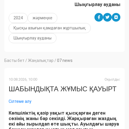
Шыңғырлау ауданы
2024
жәрмеңке
Қысқы азығын қамдаған жұртшылық
Шыңғырлау ауданы
Басты бет
/
Жаңалықтар
/
07 news
10.08.2026, 10:00
Оқылды:
ШАБЫНДЫҚТА ЖҰМЫС ҚАУЫРТ
Сілтеме алу
Көпшіліктің қазір уақыт қысқарған деген
сөзінің жаны бар секілді. Жарқыраған жаздың
екі айы зырылдап өте шықты. Ауылдағы шаруа