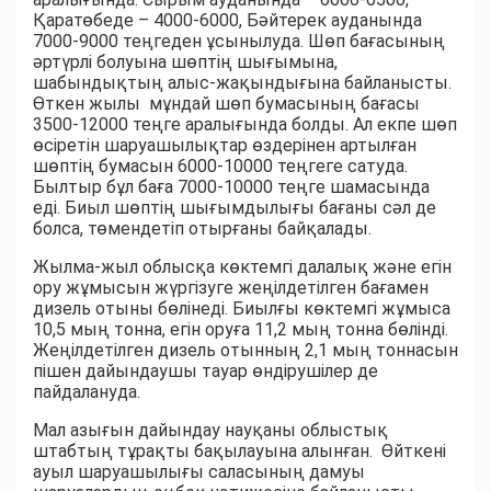
Қаратөбеде – 4000-6000, Бәйтерек ауданында
7000-9000 теңгеден ұсынылуда. Шөп бағасының
әртүрлі болуына шөптің шығымына,
шабындықтың алыс-жақындығына байланысты.
Өткен жылы мұндай шөп бумасының бағасы
3500-12000 теңге аралығында болды. Ал екпе шөп
өсіретін шаруашылықтар өздерінен артылған
шөптің бумасын 6000-10000 теңгеге сатуда.
Былтыр бұл баға 7000-10000 теңге шамасында
еді. Биыл шөптің шығымдылығы бағаны сәл де
болса, төмендетіп отырғаны байқалады.
Жылма-жыл облысқа көктемгі далалық және егін
ору жұмысын жүргізуге жеңілдетілген бағамен
дизель отыны бөлінеді. Биылғы көктемгі жұмыса
10,5 мың тонна, егін оруға 11,2 мың тонна бөлінді.
Жеңілдетілген дизель отынның 2,1 мың тоннасын
пішен дайындаушы тауар өндірушілер де
пайдалануда.
Мал азығын дайындау науқаны облыстық
штабтың тұрақты бақылауына алынған. Өйткені
ауыл шаруашылығы саласының дамуы