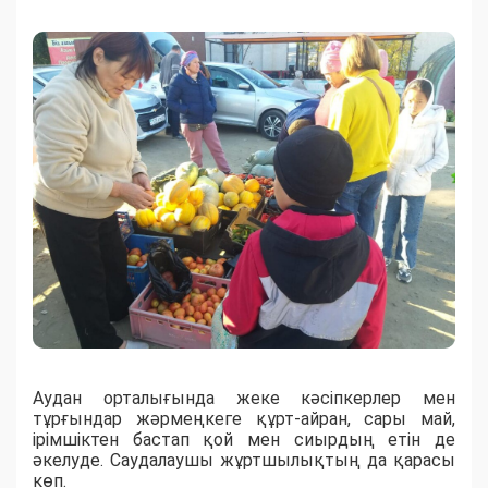
Аудан орталығында жеке кәсіпкерлер мен
тұрғындар жәрмеңкеге құрт-айран, сары май,
ірімшіктен бастап қой мен сиырдың етін де
әкелуде. Саудалаушы жұртшылықтың да қарасы
көп.