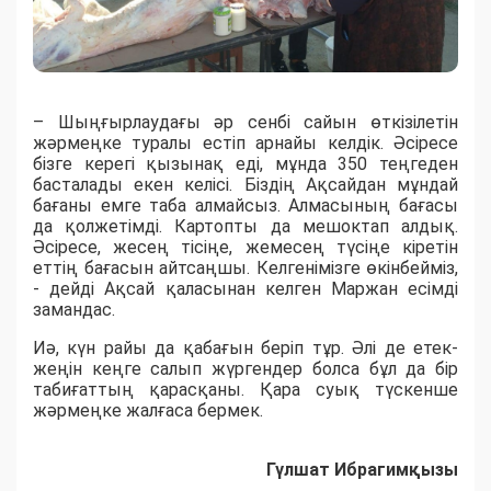
– Шыңғырлаудағы әр сенбі сайын өткізілетін
жәрмеңке туралы естіп арнайы келдік. Әсіресе
бізге керегі қызынақ еді, мұнда 350 теңгеден
басталады екен келісі. Біздің Ақсайдан мұндай
бағаны емге таба алмайсыз. Алмасының бағасы
да қолжетімді. Картопты да мешоктап алдық.
Әсіресе, жесең тісіңе, жемесең түсіңе кіретін
еттің бағасын айтсаңшы. Келгенімізге өкінбейміз,
- дейді Ақсай қаласынан келген Маржан есімді
замандас.
Иә, күн райы да қабағын беріп тұр. Әлі де етек-
жеңін кеңге салып жүргендер болса бұл да бір
табиғаттың қарасқаны. Қара суық түскенше
жәрмеңке жалғаса бермек.
Гүлшат Ибрагимқызы