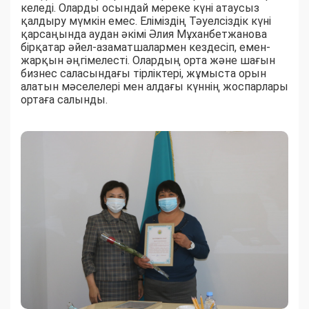
келеді. Оларды осындай мереке күні атаусыз
қалдыру мүмкін емес. Еліміздің Тәуелсіздік күні
қарсаңында аудан әкімі Әлия Мұханбетжанова
бірқатар әйел-азаматшалармен кездесіп, емен-
жарқын әңгімелесті. Олардың орта және шағын
бизнес саласындағы тірліктері, жұмыста орын
алатын мәселелері мен алдағы күннің жоспарлары
ортаға салынды.