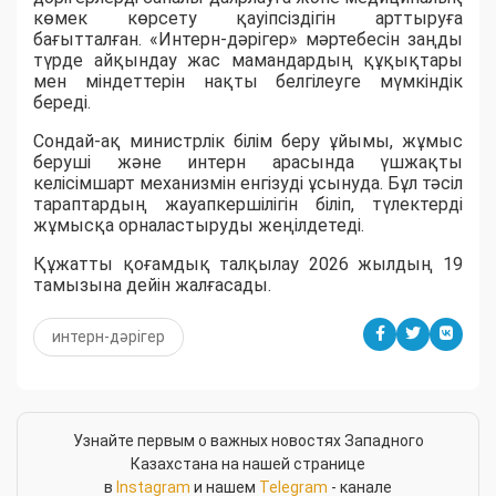
көмек көрсету қауіпсіздігін арттыруға
бағытталған. «Интерн-дәрігер» мәртебесін заңды
түрде айқындау жас мамандардың құқықтары
мен міндеттерін нақты белгілеуге мүмкіндік
береді.
Сондай-ақ министрлік білім беру ұйымы, жұмыс
беруші және интерн арасында үшжақты
келісімшарт механизмін енгізуді ұсынуда. Бұл тәсіл
тараптардың жауапкершілігін біліп, түлектерді
жұмысқа орналастыруды жеңілдетеді.
Құжатты қоғамдық талқылау 2026 жылдың 19
тамызына дейін жалғасады.
интерн-дәрігер
Узнайте первым о важных новостях Западного
Казахстана на нашей странице
в
Instagram
и нашем
Telegram
- канале