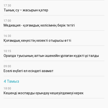
17:30
Тынық су – жасырын қатер
17:00
Медиация - қоғамдық келісімнің берік тетігі
16:30
Қоғамдық кеңестің кезекті отырысы өтті
10:15
Оралда туысының алтын әшекейін ұрлаған күдікті ұсталды
09:00
Еселі еңбегі ел есіндегі азамат
4 Тамыз
18:00
Кешенді жоспарды орындау кешеуілдемеуі керек
16:15