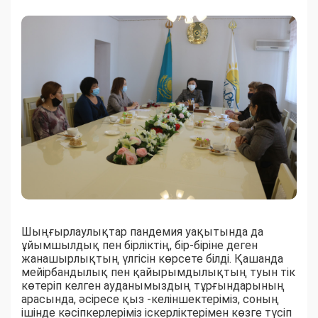
Шыңғырлаулықтар пандемия уақытында да
ұйымшылдық пен бірліктің, бір-біріне деген
жанашырлықтың үлгісін көрсете білді. Қашанда
мейірбандылық пен қайырымдылықтың туын тік
көтеріп келген ауданымыздың тұрғындарының
арасында, әсіресе қыз -келіншектеріміз, соның
ішінде кәсіпкерлеріміз іскерліктерімен көзге түсіп