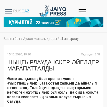
Басты бет
/
Аудан жаңалықтары
/
Шыңғырлау
15.12.2020, 19:30
Оқылды: 348
ШЫҢҒЫРЛАУДА ІСКЕР ӘЙЕЛДЕР
МАРАПАТТАЛДЫ
Әлем халқының бастарына түскен
ауыртпашылық Қазақстан халқын да айналып
өткен жоқ. Талай қиындықты иықтарымен
көтерген жұртшылық бұл жолы да ойда жоқта
келген кесапаттың жолын кесуге тырысып
бағуда
.