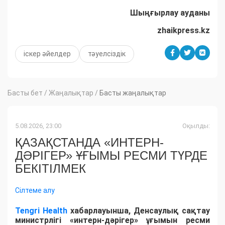
Шыңғырлау ауданы
zhaikpress.kz
іскер әйелдер
тәуелсіздік
Басты бет
/
Жаңалықтар
/
Басты жаңалықтар
5.08.2026, 23:00
Оқылды:
ҚАЗАҚСТАНДА «ИНТЕРН-
ДӘРІГЕР» ҰҒЫМЫ РЕСМИ ТҮРДЕ
БЕКІТІЛМЕК
Сілтеме алу
Tengri Health
хабарлауынша, Денсаулық сақтау
министрлігі «интерн-дәрігер» ұғымын ресми