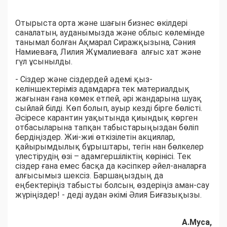
Отырыста орта және шағын бизнес өкілдері
саналатын, ауданымызда және облыс көлемінде
танымал болған Ақмарал Сиражқызына, Сәния
Намиеваға, Лилия Жұмалиеваға алғыс хат және
гүл ұсынылды.
- Сіздер және сіздердей әдемі қыз-
келіншектеріміз адамдарға тек материалдық
жағынан ғана көмек етпей, әрі жандарына шуақ
сыйлай білді. Көп болып, ауыр кезді бірге бөлісті.
Әсіресе карантин уақытында қиындық көрген
отбасыларына тапқан табыстарыңыздан бөліп
бердіңіздер. Жиі-жиі өткізілетін акциялар,
қайырымдылық бұрыштары, тегін нан бөлкелер
үлестірудің өзі – адамгершіліктің көрінісі. Тек
сіздер ғана емес басқа да кәсіпкер әйел-аналарға
алғысымыз шексіз. Баршаңыздың да
еңбектеріңіз табысты болсын, өздеріңіз аман-сау
жүріңіздер! - деді аудан әкімі Әлия Биғазықызы.
А.Муса,