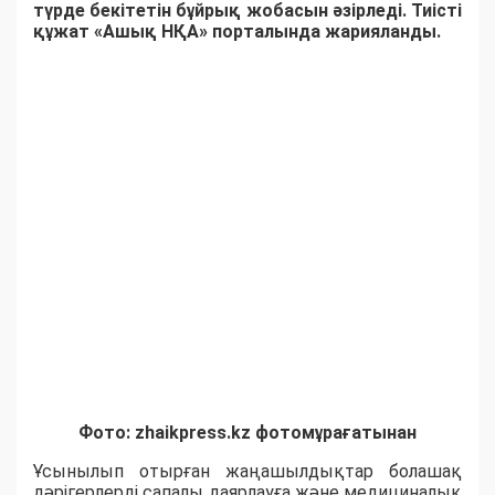
түрде бекітетін бұйрық жобасын әзірледі. Тиісті
құжат «Ашық НҚА» порталында жарияланды.
Фото: zhaikpress.kz фотомұрағатынан
​Ұсынылып отырған жаңашылдықтар болашақ
дәрігерлерді сапалы даярлауға және медициналық