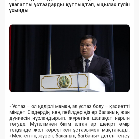
ұлағатты ұстаздарды құттықтап, ықылас гүлін
ұсынды
.
- Ұстаз – ол қадірлі маман, ал ұстаз болу – қасиетті
міндет. Сіздердің кең пейілдеріңіз әр баланың жан
дүниесін нұрландырып, жүрегіне шапақат нұрын
төгуде. Мұғалімнен білім алған әр шәкірт өмір
теңізінде жол көрсеткен ұстазымен мақтанады.
«Мектептің жүрегі, баланың бағбаны» деген теңеу