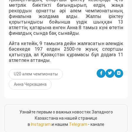
метрлік биіктікті бағындырып, елдің жаңа
рекордын орнатты әрі әлем чемпионатының
финалына жолдама алды. Жалпы іріктеу
қорытындысы бойынша үздік шыққан 13
атлеттің қатарына енген Анна 8 тамыз күні өтетін
финалдық сында бақ сынайды.
Айта кетейік, 9 тамызға дейін жалғасатын әлемдік
бәсекеде 197 елден 2500-ге жуық спортшы
қатысуда, ал Қазақстан құрамасы бұл додаға 11
атлетпен аттанды.
U20 әлем чемпионаты
Анна Черкашина
Узнайте первым о важных новостях Западного
Казахстана на нашей странице
в
Instagram
и нашем
Telegram
- канале