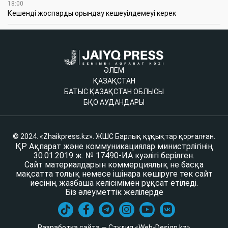
18:00
Кешенді жоспарды орындау кешеуілдемеуі керек
ӘЛЕМ
ҚАЗАҚСТАН
БАТЫС ҚАЗАҚСТАН ОБЛЫСЫ
БҚО АУДАНДАРЫ
© 2024. «Zhaikpress.kz». ЖШС Барлық құқықтар қорғалған.
ҚР Ақпарат және коммуникациялар министрлігінің
30.01.2019 ж. № 17490-ИА куәлігі берілген.
Сайт материалдарын коммерциялық не басқа
мақсатта толық немесе ішінара көшіруге тек сайт
иесінің жазбаша келісімімен рұқсат етіледі.
Біз әлеуметтік желілерде
Разработка сайта — Студия «Web-Design.kz»