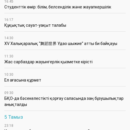
16:45
Студенттік өмір: білім, белсенділік және жауапкершілік
16:17
Құқықтық сауат-уақыт талабы
14:30
XV Халықаралық “舞蹈世界 Удао шыжие” атты би байқауы
11:30
Жас сарбаздар жауынгерлік қызметке кірісті
10:30
Ел ағасына құрмет
09:30
БҚО-да бәсекелестікті қорғау саласында заң бұзушылықтар
анықталды
5 Тамыз
23:18