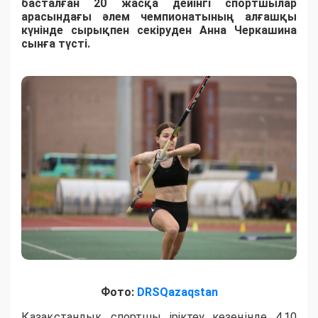
басталған 20 жасқа дейінгі спортшылар
арасындағы әлем чемпионатының алғашқы
күнінде сырықпен секіруден Анна Черкашина
сынға түсті.
Фото:
DRSQazaqstan
Қазақстандық спортшы іріктеу кезеңінде 4,10