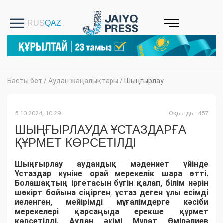
Басты бет
/
Аудан жаңалықтары
/
Шыңғырлау
5.10.2024, 10:29
Оқылды: 457
ШЫҢҒЫРЛАУДА ҰСТАЗДАРҒА
ҚҰРМЕТ КӨРСЕТІЛДІ
Шыңғырлау аудандық мәдениет үйінде
Ұстаздар күніне орай мерекелік шара өтті.
Болашақтың іргетасын бүгін қалап, білім нәрін
шәкірт бойына сіңірген, ұстаз деген ұлы есімді
иеленген, мейірімді мұғалімдерге кәсіби
мерекелері қарсаңыда ерекше құрмет
көрсетілді. Аудан әкімі Мұрат Өмірәлиев