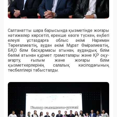
Салтанатты шара барысында қызметінде жоғары
нәтижелер көрсетіп, ерекше көзге түскен, еңбегі
елеулі ұстаздарға облыс әкімі Нариман
Төреғалиевтің, аудан әкімі Мұрат Өмірәлиевтің,
БҚО білм басқармасы атынан, аудандық білім
бөлімі атынан құрмет грамоталары және ҚР оқу-
ағарту, ғылым және жоғары білім
қызметкерлерінің салалық кәсіподағының
төсбелгілері табысталды.