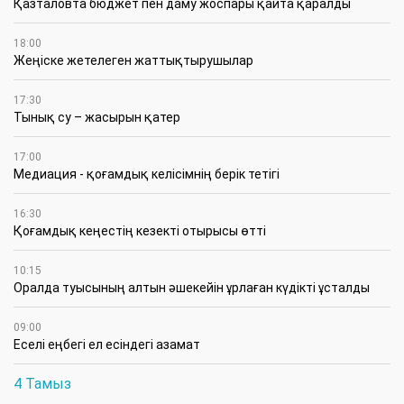
Қазталовта бюджет пен даму жоспары қайта қаралды
18:00
Жеңіске жетелеген жаттықтырушылар
17:30
Тынық су – жасырын қатер
17:00
Медиация - қоғамдық келісімнің берік тетігі
16:30
Қоғамдық кеңестің кезекті отырысы өтті
10:15
Оралда туысының алтын әшекейін ұрлаған күдікті ұсталды
09:00
Еселі еңбегі ел есіндегі азамат
4 Тамыз