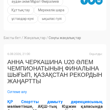
аудан әкімі Мұрат Өмірәлиев
Құттықтау
Мерекелік шара
ұстаздар күні
ықылас гүлі
Басты бет
/
Жаңалықтар
/
Соңғы жаңалықтар
6.08.2026, 21:00
Оқылды:
АННА ЧЕРКАШИНА U20 ӘЛЕМ
ЧЕМПИОНАТЫНЫҢ ФИНАЛЫНА
ШЫҒЫП, ҚАЗАҚСТАН РЕКОРДЫН
ЖАҢАРТТЫ
Сілтеме алу
ҚР Спортты дамыту дирекциясының
мәліметінше, АҚШ-тың Юджин қаласында