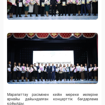
Марапаттау рәсімінен кейін мереке иелеріне
арнайы дайындалған концерттік бағдарлама
қойылды.