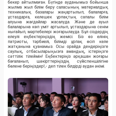
бекер айтылмаған. Бүгінде ауданымыз бойынша
жылма жыл білім беру саласының материалдық
техникалық базалары жаңартылып, балаларға,
ұстаздарға, келешек ұрпақтың сапалы білім
алуына жағдайлар жасалуда. Және де ауыл
балаларына көп үміт артылып, ұстаздарына сенім
нығайып, мәртебелері жоғарылауда. Бұл сіздердің
елеулі еңбектеріңіздің жемісі. Біз өз елінің
патриоты, тәрбиелі, білімді ұрпақ өсіп келе
жатқанына қуанамыз. Осы орайда дендеріңізге
саулық, отбасыларыңызға амандық, істеріңзге
сәттілік тілеймін! Еңбектеріңіз әрқашан жоғары
бағаланып, шәкірттеріңіздің сүйіспеншілігіне
бөлене беріңіздер!,- деп тілек білдірді аудан әкімі.