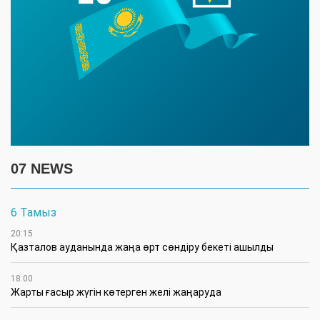
07 NEWS
6 Тамыз
20:15
Қазталов ауданында жаңа өрт сөндіру бекеті ашылды
18:00
Жарты ғасыр жүгін көтерген желі жаңаруда