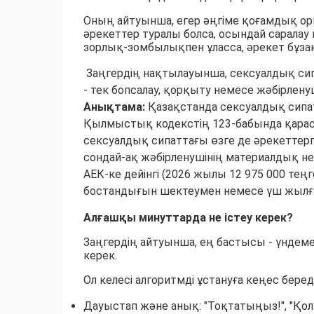
Оның айтуынша, егер әңгіме қоғамдық оры
әрекеттер туралы болса, осындай саралау қ
зорлық-зомбылықпен ұласса, әрекет бұзақ
Заңгердің нақтылауынша, сексуалдық сип
- тек бопсалау, қорқыту немесе жәбірленуш
Анықтама:
Қазақстанда сексуалдық сипат
Қылмыстық кодекстің 123-бабында қарас
сексуалдық сипаттағы өзге де әрекеттерге
сондай-ақ жәбірленушінің материалдық нем
АЕК-ке дейінгі (2026 жылы 12 975 000 тең
бостандығын шектеумен немесе үш жылға 
Алғашқы минуттарда не істеу керек?
Заңгердің айтуынша, ең бастысы - үндем
керек.
Ол келесі алгоритмді ұстануға кеңес береді
Дауыстап және анық: "Тоқтатыңыз!", "Қо