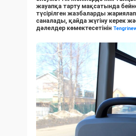
жауапқа тарту мақсатында бей
түсірілген жазбаларды жариялап
саналады, қайда жүгіну керек 
дәлелдер көмектесетінін
Tengrine