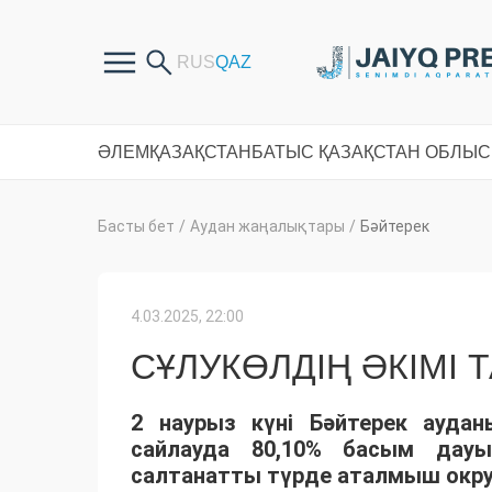
ӘЛЕМ
ҚАЗАҚСТАН
БАТЫС ҚАЗАҚСТАН ОБЛЫ
Басты бет
/
Аудан жаңалықтары
/
Бәйтерек
4.03.2025, 22:00
СҰЛУКӨЛДІҢ ӘКІМІ
2 наурыз күні Бәйтерек аудан
сайлауда 80,10% басым дау
салтанатты түрде аталмыш окру