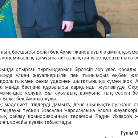
атының басшысы Болатбек Ахметжанов ауыл әкімнің қызме
к-экономикалық дамуына айтарлықтай үлес қосатынына с
сында отырған тұрғындармен бірлесіп зор үлес қосады
ртында үлкен жауапкершілік пен тынымсыз еңбек жа
кқорлығыңмен сенім үдесінен шығатыныңа күмән жоқ. 
ңда мұнда баспана құрылысы қарқынды жүргізілуде. Окр
мамандар келуде. Бұл ауылдың дамуына тың серпін бе
еді Болатбек Аманжолұлы.
 мәдениет, тілдерді дамыту, дене шынықтыру және с
таңдауы түскен Жасұлан Чарлизұлына үлкен жауапкерш
қтық сайлау комиссиясының төрағасы Радик Ихласов 
ілеп, арнайы куәлік табыстады.
Гүлім 