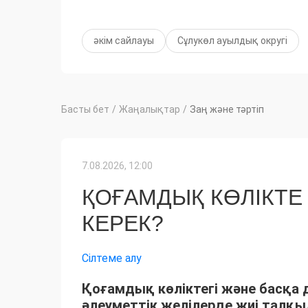
әкім сайлауы
Сұлукөл ауылдық округі
Басты бет
/
Жаңалықтар
/
Заң және тәртіп
7.08.2026, 12:00
ҚОҒАМДЫҚ КӨЛІКТЕ 
КЕРЕК?
Сілтеме алу
Қоғамдық көліктегі және басқа
әлеуметтік желілерде жиі талқыл