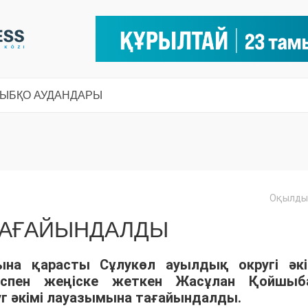
СЫ
БҚО АУДАНДАРЫ
Оқылды:
 ТАҒАЙЫНДАЛДЫ
ына қарасты Сұлукөл ауылдық округі әкі
ыспен жеңіске жеткен Жасұлан Қойшыб
г әкімі лауазымына тағайындалды.