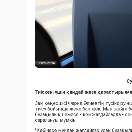
С
Тиіскені үшін қандай жаза қарастырылғ
Заң кеңесшісі Фарид Әлиевтің түсіндіруі
тиісу бойынша жеке бап жоқ. Мән-жайға 
бұзақылық немесе - кей жағдайларда - с
саралануы мүмкін.
"Көбінесе мұндай жағдайлар ұсақ бұзақылы