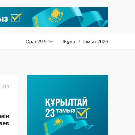
Орал
29.5°
Жұма, 7 Тамыз 2026
 419
мін
аев