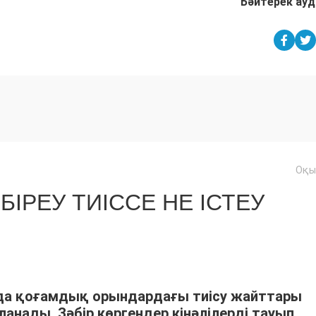
Бәйтерек ау
Оқы
БІРЕУ ТИІССЕ НЕ ІСТЕУ
 да қоғамдық орындардағы тиісу жайттары
анады. Зәбір көргендер кінәлілерді тауып,