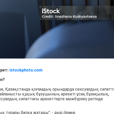
урет:
istockphoto.com
ан?
нше, Қазақстанда қоғамдық орындарда сексуалдық сипатт
байланысты құқық бұзушының әрекеті ұсақ бұзақылық,
ексуалдық сипаттағы әрекеттерге мәжбүрлеу ретінде
қ туралы бапқа жатады", - деді Әлиев.