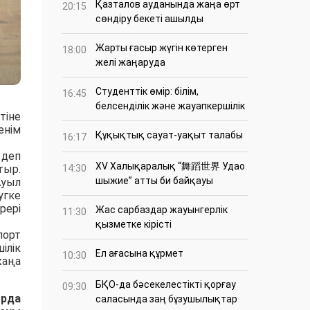
Қазталов ауданында жаңа өрт
20:15
сөндіру бекеті ашылды
Жарты ғасыр жүгін көтерген
18:00
желі жаңаруда
Студенттік өмір: білім,
16:45
белсенділік және жауапкершілік
тіне
енім
Құқықтық сауат-уақыт талабы
16:17
 деп
XV Халықаралық “舞蹈世界 Удао
тыр.
14:30
шыжие” атты би байқауы
Ауыл
угке
рері
Жас сарбаздар жауынгерлік
11:30
қызметке кірісті
порт
ілік
Ел ағасына құрмет
10:30
жаңа
БҚО-да бәсекелестікті қорғау
09:30
Орда
саласында заң бұзушылықтар