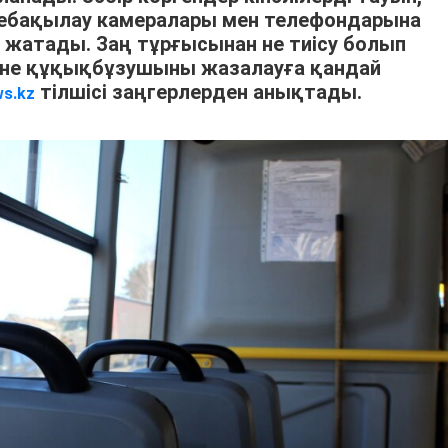
небақылау камералары мен телефондарына
 жатады. Заң тұрғысынан не тиісу болып
және құқықбұзушыны жазалауға қандай
тілшісі заңгерлерден анықтады.
ws.kz