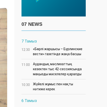
07 NEWS
7 Тамыз
«Бөрлі жаршысы – Бурлинские
12:30
вести» газетінде жаңа басшы
Аудандық мәслихаттың
11:00
кезектен тыс 42-сессиясында
маңызды мәселелер қаралды
Жүйелі жұмыс пен нақты
10:30
нәтиже керек
6 Тамыз