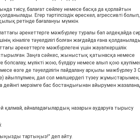
нда тиісу, балағат сөйлеу немесе басқа да қорлайтын
олданылады. Егер тәртіпсіздік өрескел, агрессивті болып,
ылық ретінде бағалануы мүмкін.
аттағы әрекеттерге мәжбүрлеу туралы бап әлдеқайда си
інің кінәліге тәуелділігі болған жағдайда ғана қолданылад
тағы әрекеттерге мәжбүрлегені үшін жауапкершілік
тырылған. Заңға сәйкес, жыныстық қатынасқа немесе
 бопсалау, мүлікті жою, бүлдіру немесе алып қою қаупіме
есе өзге де тәуелділігін пайдалану арқылы мәжбүрлеу 3 
ге) айыппұлмен, дәл сол мөлшердегі түзеу жұмыстарымен,
дейінгі мерзімге бас бостандығынан айырумен жазалана
ей қалмай, айналадағылардың назарын аударуға тырысу
:
лыңызды тартыңыз!" деп айту.