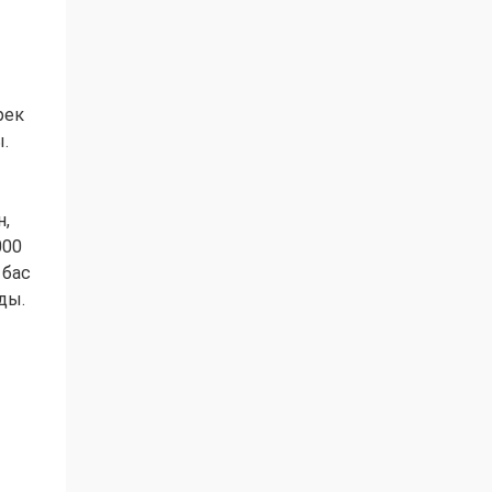
рек
ы.
н,
000
 бас
ды.