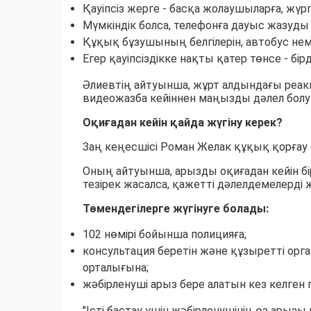
Қауіпсіз жерге - басқа жолаушыларға, жүр
Мүмкіндік болса, телефонға дауыс жазуды
Құқық бұзушының белгілерін, автобус нем
Егер қауіпсіздікке нақты қатер төнсе - бір
Әлиевтің айтуынша, жұрт алдындағы реак
видеожазба кейіннен маңызды дәлел болу
Оқиғадан кейін қайда жүгіну керек?
Заң кеңесшісі Роман Желак құқық қорғау 
Оның айтуынша, арызды оқиғадан кейін бір
тезірек жасалса, қажетті дәлелдемелерді 
Төмендегілерге жүгінуге болады:
102 нөмірі бойынша полицияға;
консультация беретін және құзыретті орга
орталығына;
жәбірленуші арыз бере алатын кез келген 
"Істі бастау үшін жәбірленушінің өз арызы 