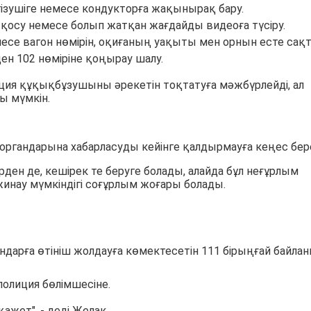
гізушіге немесе кондукторға жақынырақ бару.
 қосу немесе болып жатқан жағдайды видеоға түсіру.
есе вагон нөмірін, оқиғаның уақыты мен орнын есте сақт
ден 102 нөміріне қоңырау шалу.
ция құқықбұзушыны әрекетін тоқтатуға мәжбүрлейді, ал
ы мүмкін.
органдарына хабарласуды кейінге қалдырмауға кеңес бере
ден де, кешірек те беруге болады, алайда бұл неғұрлым
жинау мүмкіндігі соғұрлым жоғары болады.
ндарға өтініш жолдауға көмектесетін 111 бірыңғай байла
полиция бөлімшесіне.
қажет", - деді Желак.