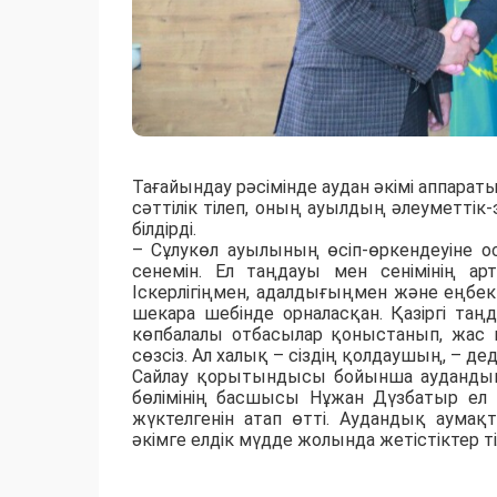
Тағайындау рәсімінде аудан әкімі аппар
сәттілік тілеп, оның ауылдың әлеуметті
білдірді.
– Сұлукөл ауылының өсіп-өркендеуіне о
сенемін. Ел таңдауы мен сенімінің а
Іскерлігіңмен, адалдығыңмен және еңбе
шекара шебінде орналасқан. Қазіргі та
көпбалалы отбасылар қоныстанып, жас 
сөзсіз. Ал халық – сіздің қолдаушың, – д
Сайлау қорытындысы бойынша аудандық
бөлімінің басшысы Нұжан Дүзбатыр ел 
жүктелгенін атап өтті. Аудандық аума
әкімге елдік мүдде жолында жетістіктер т