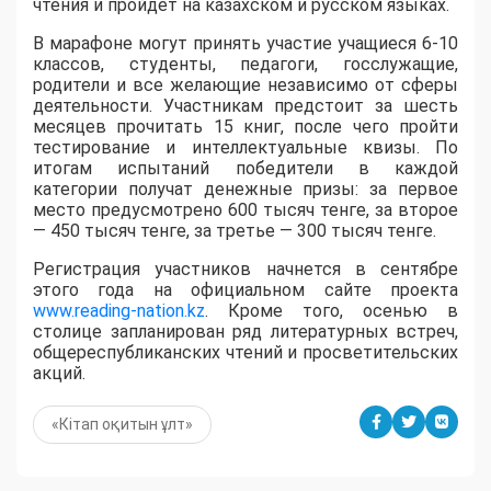
чтения и пройдет на казахском и русском языках.
В марафоне могут принять участие учащиеся 6-10
классов, студенты, педагоги, госслужащие,
родители и все желающие независимо от сферы
деятельности. Участникам предстоит за шесть
месяцев прочитать 15 книг, после чего пройти
тестирование и интеллектуальные квизы. По
итогам испытаний победители в каждой
категории получат денежные призы: за первое
место предусмотрено 600 тысяч тенге, за второе
— 450 тысяч тенге, за третье — 300 тысяч тенге.
Регистрация участников начнется в сентябре
этого года на официальном сайте проекта
www.reading-nation.kz
. Кроме того, осенью в
столице запланирован ряд литературных встреч,
общереспубликанских чтений и просветительских
акций.
«Кітап оқитын ұлт»