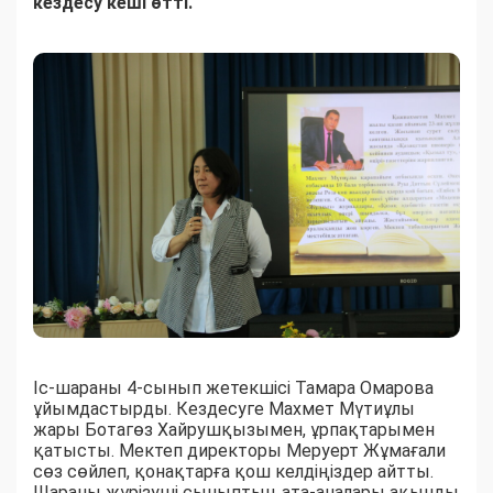
кездесу кеші өтті.
Іс-шараны 4-сынып жетекшісі Тамара Омарова
ұйымдастырды. Кездесуге Махмет Мүтиұлы
жары Ботагөз Хайрушқызымен, ұрпақтарымен
қатысты. Мектеп директоры Меруерт Жұмағали
сөз сөйлеп, қонақтарға қош келдіңіздер айтты.
Шараны жүрізуші сыныптың ата-аналары ақынды