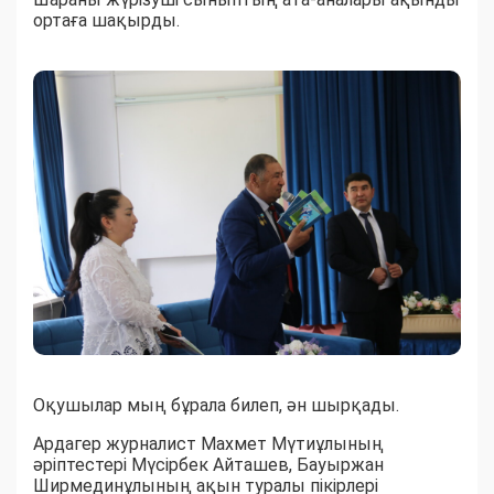
ортаға шақырды.
Оқушылар мың бұрала билеп, ән шырқады.
Ардагер журналист Махмет Мүтиұлының
әріптестері Мүсірбек Айташев, Бауыржан
Ширмединұлының ақын туралы пікірлері