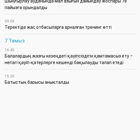
​Шыңғырлау ауданында мал азығын дайындау жоспары 78
пайызға орындалды
09:00
​Теректіде жас отбасыларға арналған тренинг өтті
7 Тамыз
16:45
Балалардың жазғы кезеңдегі қауіпсіздігін қамтамасыз ету –
негізгі қауіп-қатерлерге кешенді бақылауды талап етеді
15:30
Батыстың барысы анықталды
12:30
«Бөрлі жаршысы – Бурлинские вести» газетінде жаңа басшы
11:00
Аудандық мәслихаттың кезектен тыс 42-сессиясында
маңызды мәселелер қаралды