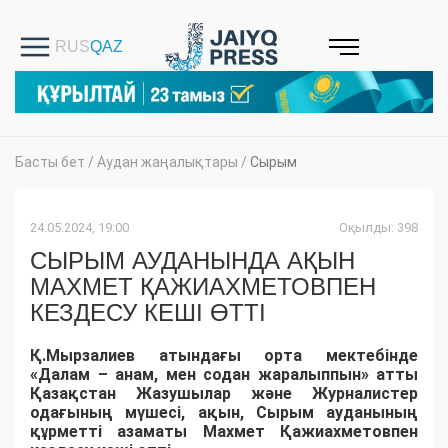
Басты бет
/
Аудан жаңалықтары
/
Сырым
24.05.2024, 19:00
Оқылды: 398
СЫРЫМ АУДАНЫНДА АҚЫН
МАХМЕТ ҚАЖИАХМЕТОВПЕН
КЕЗДЕСУ КЕШІ ӨТТІ
Қ.Мырзалиев атындағы орта мектебінде
«Далам – анам, мен содан жаралыппын» атты
Қазақстан Жазушылар және Журналистер
одағының мүшесі, ақын, Сырым ауданының
құрметті азаматы Махмет Қажиахметовпен