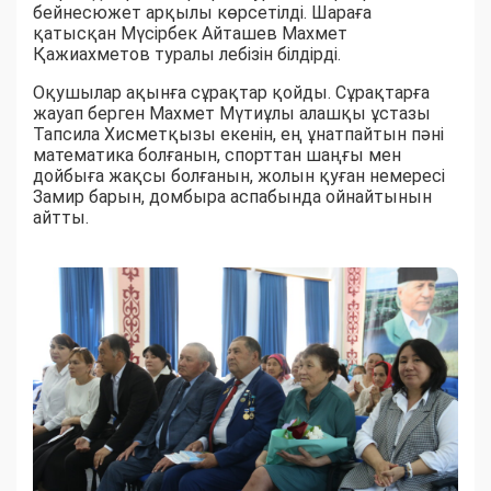
бейнесюжет арқылы көрсетілді. Шараға
қатысқан Мүсірбек Айташев Махмет
Қажиахметов туралы лебізін білдірді.
Оқушылар ақынға сұрақтар қойды. Сұрақтарға
жауап берген Махмет Мүтиұлы алашқы ұстазы
Тапсила Хисметқызы екенін, ең ұнатпайтын пәні
математика болғанын, спорттан шаңғы мен
дойбыға жақсы болғанын, жолын қуған немересі
Замир барын, домбыра аспабында ойнайтынын
айтты.