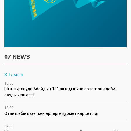
07 NEWS
8 Тамыз
10:30
Шыңғырлауда Абайдың 181 жылдығына арналған әдеби-
сазды кеш өтті
10:00
Отан шебін күзеткен ерлерге құрмет көрсетілді
09:30