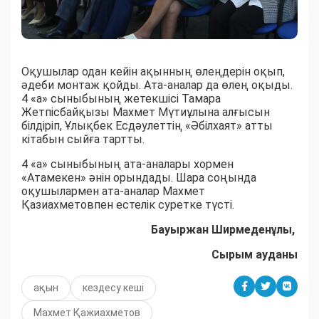
Оқушылар одан кейін ақынның өлеңдерін оқып,
әдеби монтаж қойды. Ата-аналар да өлең оқыды.
4 «а» сыныбының жетекшісі Тамара
Жетпісбайқызы Махмет Мүтиұлына алғысын
білдіріп, Ұлықбек Есдәулеттің «Әбілхаят» атты
кітабын сыйға тартты.
4 «а» сыныбының ата-аналары хормен
«Атамекен» әнін орындады. Шара соңында
оқушылармен ата-аналар Махмет
Қазиахметовпен естелік суретке түсті.
Бауыржан Ширмеденұлы,
Сырым ауданы
ақын
кездесу кеші
Махмет Қажиахметов