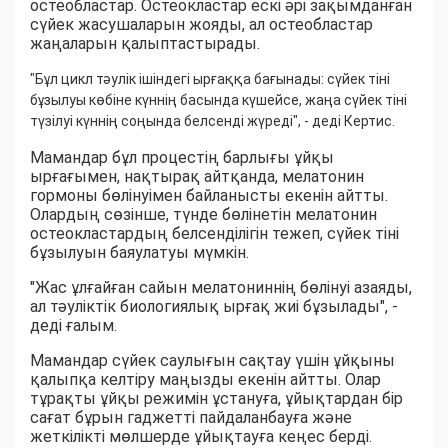
остеобластар. Остеокластар ескі әрі зақымданған
сүйек жасушаларын жояды, ал остеобластар
жаңаларын қалыптастырады.
"Бұл цикл тәулік ішіндегі ырғаққа бағынады: сүйек тіні
бұзылуы көбіне күннің басында күшейсе, жаңа сүйек тіні
түзілуі күннің соңында белсенді жүреді", - деді Кертис.
Мамандар бұл процестің барлығы ұйқы
ырғағымен, нақтырақ айтқанда, мелатонин
гормоны бөлінуімен байланысты екенін айтты.
Олардың сөзінше, түнде бөлінетін мелатонин
остеокластардың белсенділігін тежеп, сүйек тіні
бұзылуын баяулатуы мүмкін.
"Жас ұлғайған сайын мелатониннің бөлінуі азаяды,
ал тәуліктік биологиялық ырғақ жиі бұзылады", -
деді ғалым.
Мамандар сүйек саулығын сақтау үшін ұйқыны
қалыпқа келтіру маңызды екенін айтты. Олар
тұрақты ұйқы режимін ұстануға, ұйықтардан бір
сағат бұрын гаджетті пайдаланбауға және
жеткілікті мөлшерде ұйықтауға кеңес берді.