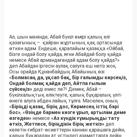
Ал, шын мәнінде, Абай бүкіл өмірі қалың елі
қазағының – қайран жұртының қақ ортасында
өткен адам. Ендеше, қарапайым қазаққа «Ойбай,
бізге ондай болу қайда, яғни Абайдай болу қайда
немесе Абай армандағандай адам болу қайда?»
деп Абайдан іргесін аулақ салуға еш негіз жоқ.
Осы орайда Құнанбайдың Абайының өзі:
«
Болмасаң да, ұқсап бақ,
Бір ғалымды көрсеңіз,
Ондай болмақ қайда деп, Айтпа ғылым
сүйсеңіз»
деді емес пе?! Демек, Абай –
бүкілхалықтық еліктеуге, қалың бұқаралық үлгі-
өнеге алуға әбден лайық тұлға. Мәселен, оның
«
Біріңді қазақ, бірің дос, Көрмесең істің бәрі
бос»
, «
Өзіңде бармен көзге ұрып, артылам деме
өзгеден»
немесе «
Аз күндік ғұмырыңды тату
өткіз, Жетпесе, біріңдікін бірің жеткіз»
деп
келетін ғибрат-өсиеттерін ханнан қарашаға дейін,
қалың бұқарадан ат үстіндегі азаматтарға дейін