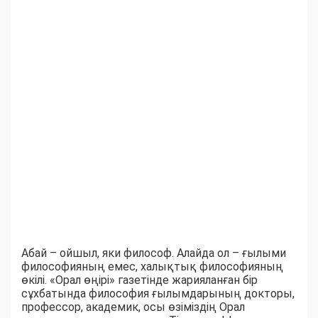
Абай – ойшыл, яки философ. Алайда ол – ғылыми
философияның емес, халықтық философияның
өкілі. «Орал өңірі» газетінде жарияланған бір
сұхбатында философия ғылымдарының докторы,
профессор, академик, осы өзіміздің Орал