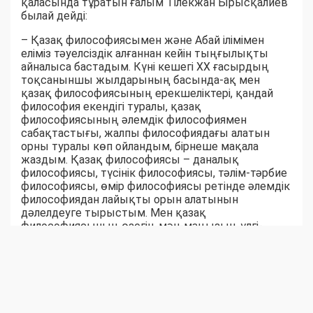
қаласында тұратын ғалым Тілекжан Ырысқалиев
былай дейді:
– Қазақ философиясымен және Абай ілімімен
еліміз тәуелсіздік алғаннан кейін тыңғылықты
айналыса бастадым. Күні кешегі ХХ ғасырдың
тоқсаныншы жылдарының басында-ақ мен
қазақ философиясының ерекшеліктері, қандай
философия екендігі туралы, қазақ
философиясының әлемдік философиямен
сабақтастығы, жалпы философиядағы алатын
орны туралы көп ойландым, бірнеше мақала
жаздым. Қазақ философиясы – даналық
философиясы, түсінік философиясы, тәлім-тәрбие
философиясы, өмір философиясы ретінде әлемдік
философиядан лайықты орын алатынын
дәлелдеуге тырыстым. Мен қазақ
философиясының өзегін, мән-маңызын, үлгі-
өнегесін, тұжырым-түйінін жыраулар мен би-
шешендердің рухани мұраларынан, әсіресе, Абай
шығармаларынан ізде-дім және таптым.
Абайдың өлеңдері мен қара сөздерінде қазақ
философиясы, жоғарыда айтқанымдай, даналық