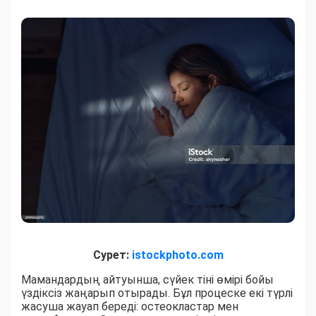
Сурет:
istockphoto.com
Мамандардың айтуынша, сүйек тіні өмірі бойы
үздіксіз жаңарып отырады. Бұл процеске екі түрлі
жасуша жауап береді: остеокластар мен