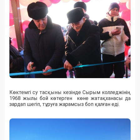
Көктемгі су тасқыны кезінде Сырым колледжінің
1968 жылы бой көтерген көне жатақханасы да
зардап шегіп, тұруға жарамсыз боп қалған еді.