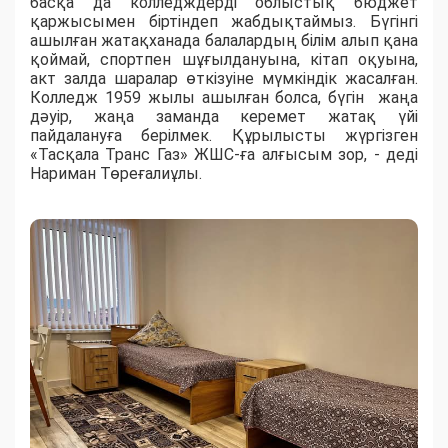
басқа да колледждерді облыстық бюджет
қаржысымен біртіндеп жабдықтаймыз. Бүгінгі
ашылған жатақханада балалардың білім алып қана
қоймай, спортпен шұғылдануына, кітап оқуына,
акт залда шаралар өткізуіне мүмкіндік жасалған.
Колледж 1959 жылы ашылған болса, бүгін жаңа
дәуір, жаңа заманда керемет жатақ үйі
пайдалануға берілмек. Құрылысты жүргізген
«Тасқала Транс Газ» ЖШС-ға алғысым зор, - деді
Нариман Төреғалиұлы.