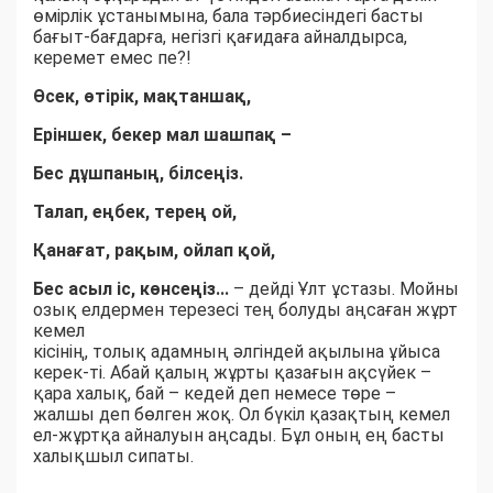
өмірлік ұстанымына, бала тәрбиесіндегі басты
бағыт-бағдарға, негізгі қағидаға айналдырса,
керемет емес пе?!
Өсек, өтірік, мақтаншақ,
Еріншек, бекер мал шашпақ –
Бес дұшпаның, білсеңіз.
Талап, еңбек, терең ой,
Қанағат, рақым, ойлап қой,
Бес асыл іс, көнсеңіз...
– дейді Ұлт ұстазы. Мойны
озық елдермен терезесі тең болуды аңсаған жұрт
кемел
кісінің, толық адамның әлгіндей ақылына ұйыса
керек-ті. Абай қалың жұрты қазағын ақсүйек –
қара халық, бай – кедей деп немесе төре –
жалшы деп бөлген жоқ. Ол бүкіл қазақтың кемел
ел-жұртқа айналуын аңсады. Бұл оның ең басты
халықшыл сипаты.