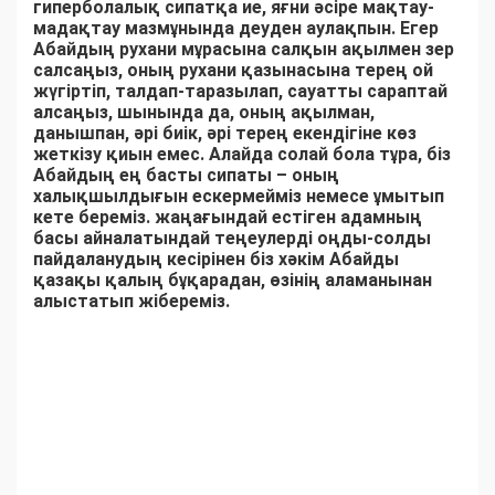
гиперболалық сипатқа ие, яғни әсіре мақтау-
мадақтау мазмұнында деуден аулақпын. Егер
Абайдың рухани мұрасына салқын ақылмен зер
салсаңыз, оның рухани қазынасына терең ой
жүгіртіп, талдап-таразылап, сауатты сараптай
алсаңыз, шынында да, оның ақылман,
данышпан, әрі биік, әрі терең екендігіне көз
жеткізу қиын емес. Алайда солай бола тұра, біз
Абайдың ең басты сипаты – оның
халықшылдығын ескермейміз немесе ұмытып
кете береміз. жаңағындай естіген адамның
басы айналатындай теңеулерді оңды-солды
пайдаланудың кесірінен біз хәкім Абайды
қазақы қалың бұқарадан, өзінің аламанынан
алыстатып жібереміз.