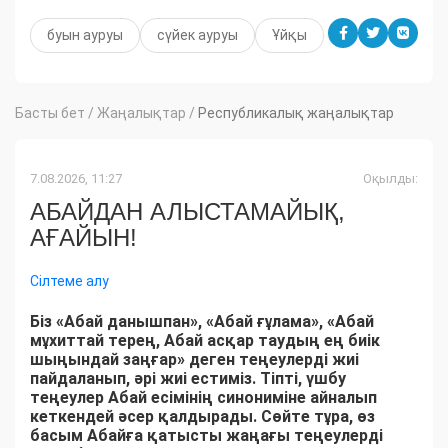
буын ауруы
сүйек ауруы
Ұйқы
Басты бет
/
Жаңалықтар
/
Республикалық жаңалықтар
7.08.2026, 11:27
Оқылды:
АБАЙДАН АЛЫСТАМАЙЫҚ,
АҒАЙЫН!
Сілтеме алу
Біз «Абай данышпан», «Абай ғұлама», «Абай
мұхиттай терең, Абай асқар таудың ең биік
шыңындай заңғар» деген теңеулерді жиі
пайдаланып, әрі жиі естиміз. Тіпті, үшбу
теңеулер Абай есімінің синониміне айналып
кеткендей әсер қалдырады. Сөйте тұра, өз
басым Абайға қатысты жаңағы теңеулерді