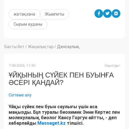
жатақхана
Жымпиты
Сырым ауданы
Басты бет
/
Жаңалықтар
/
Денсаулық
7.08.2026, 11:30
Оқылды:
ҰЙҚЫНЫҢ СҮЙЕК ПЕН БУЫНҒА
ӘСЕРІ ҚАНДАЙ?
Сілтеме алу
Ұйқы сүйек пен буын саулығы үшін аса
маңызды. Бұл туралы биохимик Энни Кертис пен
молекулалық биолог Кансу Горгун айтты, - деп
хабарлайды
Massaget.kz
тілшісі.