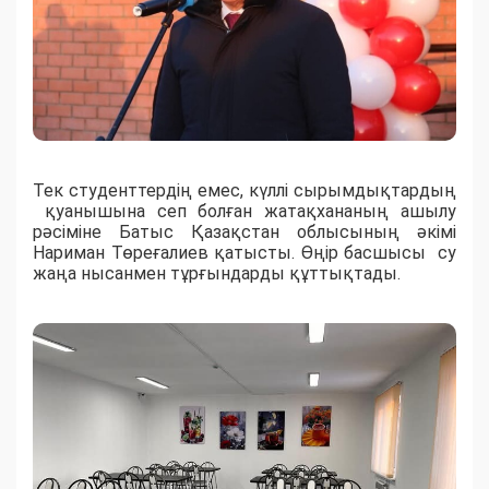
Тек студенттердің емес, күллі сырымдықтардың
қуанышына сеп болған жатақхананың ашылу
рәсіміне Батыс Қазақстан облысының әкімі
Нариман Төреғалиев қатысты. Өңір басшысы су
жаңа нысанмен тұрғындарды құттықтады.