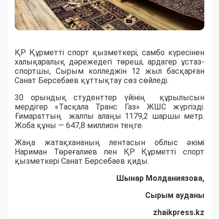
ҚР Құрметті спорт қызметкері, самбо күресінен
халықаралық дәрежедегі төреші, ардагер ұстаз-
спортшы, Сырым колледжін 12 жыл басқарған
Санат Берсебаев құттықтау сөз сөйледі.
30 орындық студенттер үйінің құрылысын
мердігер «Тасқала Транс Газ» ЖШС жүргізді.
Ғимараттың жалпы алаңы 1179,2 шаршы метр.
Жоба құны — 647,8 миллион теңге.
Жаңа жатақхананың лентасын облыс әкімі
Нариман Төреғалиев пен ҚР Құрметті спорт
қызметкері Санат Берсебаев қиды.
Шынар Молданиязова
,
Сырым ауданы
zhaikpress.kz