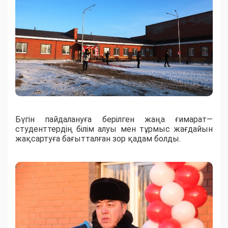
Бүгін пайдалануға берілген жаңа ғимарат—
студенттердің білім алуы мен тұрмыс жағдайын
жақсартуға бағытталған зор қадам болды.