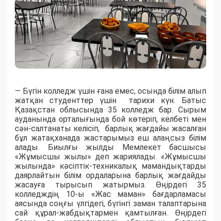
— Бүгін колледж үшін ғана емес, осында білім алып
жатқан студенттер үшін тарихи күн. Батыс
Қазақстан облысында 35 колледж бар. Сырым
ауданында орталығында бой көтеріп, келбеті мен
сән-салтанаты келісіп, барлық жағдайы жасалған
бұл жатақханада жастарымыз еш алаңсыз білім
алады. Биылғы жылды Мемлекет басшысы
«Жұмысшы жылы» деп жариялады. «Жұмысшы
жылында» кәсіптік-техникалық мамандықтарды
даярлайтын білім ордаларына барлық жағдайды
жасауға тырысып жатырмыз. Өңірдегі 35
колледждің 10-ы «Жас маман» бағдарламасы
аясында соңғы үлгідегі, бүгінгі заман талаптарына
сай құрал-жабдықтармен қамтылған. Өңірдегі