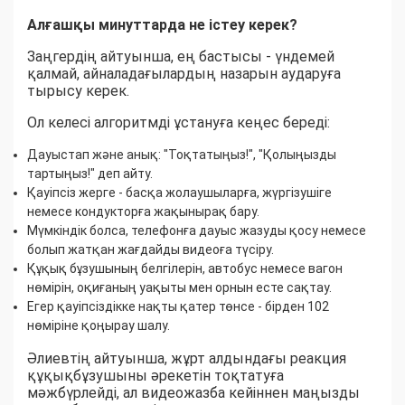
Алғашқы минуттарда не істеу керек?
Заңгердің айтуынша, ең бастысы - үндемей
қалмай, айналадағылардың назарын аударуға
тырысу керек.
Ол келесі алгоритмді ұстануға кеңес береді:
Дауыстап және анық: "Тоқтатыңыз!", "Қолыңызды
тартыңыз!" деп айту.
Қауіпсіз жерге - басқа жолаушыларға, жүргізушіге
немесе кондукторға жақынырақ бару.
Мүмкіндік болса, телефонға дауыс жазуды қосу немесе
болып жатқан жағдайды видеоға түсіру.
Құқық бұзушының белгілерін, автобус немесе вагон
нөмірін, оқиғаның уақыты мен орнын есте сақтау.
Егер қауіпсіздікке нақты қатер төнсе - бірден 102
нөміріне қоңырау шалу.
Әлиевтің айтуынша, жұрт алдындағы реакция
құқықбұзушыны әрекетін тоқтатуға
мәжбүрлейді, ал видеожазба кейіннен маңызды