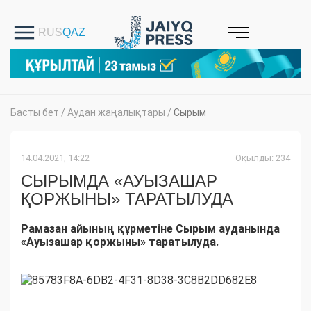
Басты бет
/
Аудан жаңалықтары
/
Сырым
14.04.2021, 14:22
Оқылды: 234
СЫРЫМДА «АУЫЗАШАР
ҚОРЖЫНЫ» ТАРАТЫЛУДА
Рамазан айының құрметіне Сырым ауданында
«Ауызашар қоржыны» таратылуда.