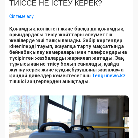
ТИІССЕ НЕ ІСТЕУ КЕРЕК?
Сілтеме алу
Қоғамдық көліктегі және басқа да қоғамдық
орындардағы тиісу жайттары әлеуметтік
желілерде жиі талқыланады. Зәбір көргендер
кінәлілерді тауып, жауапқа тарту мақсатында
бейнебақылау камералары мен телефондарына
түсірілген жазбаларды жариялап жатады. Заң
тұрғысынан не тиісу болып саналады, қайда
жүгіну керек және құқықбұзушыны жазалауға
қандай дәлелдер көмектесетінін
Tengrinews.kz
тілшісі заңгерлерден анықтады.