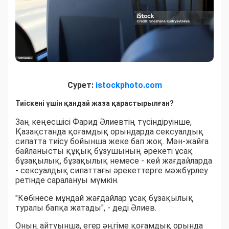
Сурет:
istockphoto.com
Тиіскені үшін қандай жаза қарастырылған?
Заң кеңесшісі Фарид Әлиевтің түсіндіруінше,
Қазақстанда қоғамдық орындарда сексуалдық
сипатта тиісу бойынша жеке бап жоқ. Мән-жайға
байланысты құқық бұзушының әрекеті ұсақ
бұзақылық, бұзақылық немесе - кей жағдайларда
- сексуалдық сипаттағы әрекеттерге мәжбүрлеу
ретінде саралануы мүмкін.
"Көбінесе мұндай жағдайлар ұсақ бұзақылық
туралы бапқа жатады", - деді Әлиев.
Оның айтуынша, егер әңгіме қоғамдық орында