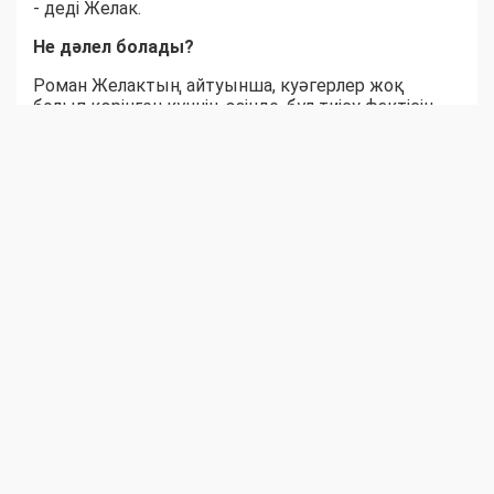
- деді Желак.
Не дәлел болады?
Роман Желактың айтуынша, куәгерлер жоқ
болып көрінген күннің өзінде, бұл тиісу фактісін
дәлелдеу мүмкін емес дегенді білдірмейді.
Дәлел ретінде мыналарды пайдалануға болады:
ұялы телефондағы видеожазба;
автобустағы, метродағы, аялдамалардағы және басқа
да қоғамдық орындардағы бейнебақылау
камераларының жазбалары;
куәгерлердің айғақтары;
сөйлесудің аудиожазбасы.
Заңгер мүмкіндігінше барлық материалды
оқиғадан кейін бірден сақтап, жазбалар уақтылы
алынуы үшін полиция қызметкерлеріне
бейнебақылау камераларының бар екенін
хабарлауды ұсынады.
Полицияға хабарласу неге маңызды?