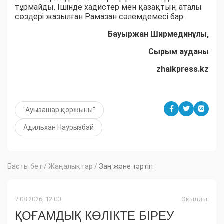
тұрмайды. Ішінде хадистер мен қазақтың аталы
сөздері жазылған Рамазан сәлемдемесі бар.
Бауыржан Ширмединұлы,
Сырым ауданы
zhaikpress.kz
"Ауызашар қоржыны"
Адильхан Наурызбай
Басты бет
/
Жаңалықтар
/
Заң және тәртіп
7.08.2026, 12:00
Оқылды:
ҚОҒАМДЫҚ КӨЛІКТЕ БІРЕУ