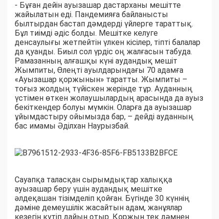
- Бұған дейін ауызашар дастарханы мешітте
жайылатын еді. Пандемияға байланысты
былтырдан бастап дәмдерді үйлерге тараттық.
Бұл тиімді әдіс болды. Мешітке келуге
денсаулығы жетпейтін үлкен кісілер, тіпті балалар
да қуанды. Биыл сол үрдіс оң жалғасын табуда.
Рамазанның алғашқы күні аудандық мешіт
Жымпиты, Өлеңті ауылдарындағы 70 адамға
«Ауызашар қоржынын» таратты. Жымпиты –
тоғыз жолдың түйіскен жерінде тұр. Ауданның
үстімен өткен жолаушылардың арасында да ауыз
бекіткендер болуы мүмкін. Оларға да ауызашар
ұйымдастыру ойымызда бар, – дейді ауданның
бас имамы Әділхан Наурызбай.
Сауапқа таласқан сырымдықтар халыққа
ауызашар беру үшін аудандық мешітке
әлдеқашан тізімделіп қойған. Бүгінде 30 күннің
дәміне демеушілік жасайтын адам, жанұялар
кезегін күтіп дайын отыр. Қоржын тек дәмнен