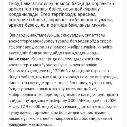
тиісу, балағат сөйлеу немесе басқа да қорлайтын
әрекеттер туралы болса, осындай саралау
қолданылады. Егер тәртіпсіздік өрескел,
агрессивті болып, зорлық-зомбылықпен ұласса,
әрекет бұзақылық ретінде бағалануы мүмкін.
Заңгердің нақтылауынша, сексуалдық сипаттағы
әрекеттерге мәжбүрлеу туралы бап әлдеқайда сирек -
тек бопсалау, қорқыту немесе жәбірленушінің кінәліге
тәуелділігі болған жағдайда ғана қолданылады.
Анықтама:
Қазақстанда сексуалдық сипаттағы
әрекеттерге мәжбүрлегені үшін жауапкершілік
Қылмыстық кодекстің 123-бабында қарастырылған.
Заңға сәйкес, жыныстық қатынасқа немесе сексуалдық
сипаттағы өзге де әрекеттерге бопсалау, мүлікті жою,
бүлдіру немесе алып қою қаупімен, сондай-ақ
жәбірленушінің материалдық немесе өзге де тәуелділігін
пайдалану арқылы мәжбүрлеу 3 000 АЕК-ке дейінгі (2026
жылы 12 975 000 теңге) айыппұлмен, дәл сол мөлшердегі
түзеу жұмыстарымен, бас бостандығын шектеумен
немесе үш жылға дейінгі мерзімге бас бостандығынан
айырумен жазаланады.