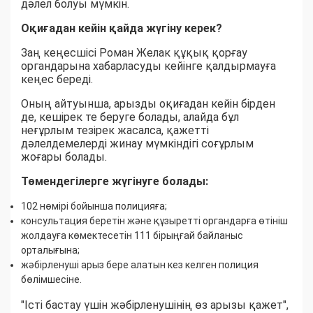
дәлел болуы мүмкін.
Оқиғадан кейін қайда жүгіну керек?
Заң кеңесшісі Роман Желак құқық қорғау
органдарына хабарласуды кейінге қалдырмауға
кеңес береді.
Оның айтуынша, арызды оқиғадан кейін бірден
де, кешірек те беруге болады, алайда бұл
неғұрлым тезірек жасалса, қажетті
дәлелдемелерді жинау мүмкіндігі соғұрлым
жоғары болады.
Төмендегілерге жүгінуге болады:
102 нөмірі бойынша полицияға;
консультация беретін және құзыретті органдарға өтініш
жолдауға көмектесетін 111 бірыңғай байланыс
орталығына;
жәбірленуші арыз бере алатын кез келген полиция
бөлімшесіне.
"Істі бастау үшін жәбірленушінің өз арызы қажет",