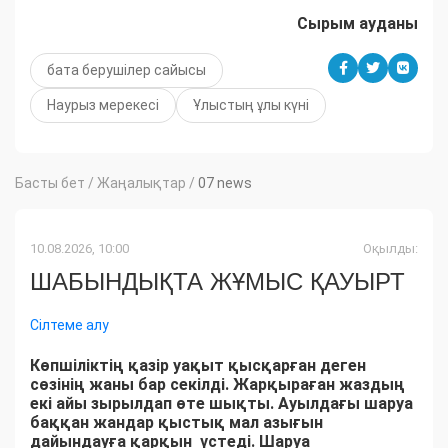
Сырым ауданы
бата берушілер сайысы
Наурыз мерекесі
Ұлыстың ұлы күні
Басты бет
/
Жаңалықтар
/
07 news
10.08.2026, 10:00
Оқылды:
ШАБЫНДЫҚТА ЖҰМЫС ҚАУЫРТ
Сілтеме алу
Көпшіліктің қазір уақыт қысқарған деген
сөзінің жаны бар секілді. Жарқыраған жаздың
екі айы зырылдап өте шықты. Ауылдағы шаруа
баққан жандар қыстық мал азығын
дайындауға қарқын үстеді. Шаруа