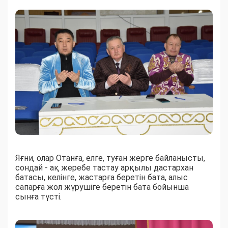
Яғни, олар Отанға, елге, туған жерге байланысты,
сондай - ақ жеребе тастау арқылы дастархан
батасы, келінге, жастарға беретін бата, алыс
сапарға жол жүрушіге беретін бата бойынша
сынға түсті.