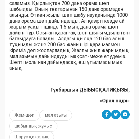
саламыз. Қырлықтан 700 дана орама шөп
шабылды. Оның гектарынан 150 дана орамадан
алынды. Өткен жылы шөп шабу науқанында 1000
дана орама шөп дайындалды. Ал қазіргі кезде ай
жарым уақыт ішінде 1,5 мың дана орама шөп
дайын тұр. Осыған қарап-ақ шөп шығымдылығын
бағамдауға болады. Алдағы қысқа 120 бас асыл
тұқымды және 200 бас жайын ірі қара малмен
кіреміз деп жоспарладық. Жалпы жыл жарымдық
мал азығын дайындауды мақсат-меже етудеміз.
Шөпті молынан дайындасақ, еш ұтылмасымыз
анық.
Гүлбаршын ДЫБЫСҚАЛИҚЫЗЫ,
«Орал өңірі»
Жем-шөп
мал азығы
шабындық жұмыс
Шаруа қожалық