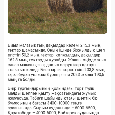
Биыл малазықтық дақылдар көлемі 215,3 мың
гектар шамасында. Оның ішінде біржылдық шөп
егістігі 50,2 мың гектар, көпжылдық дақылдар
162,8 мың гектарды құрайды. Жалпы өңірде жыл
санап малазықтық дақыл өсірушілер қатары
толығып келеді. Былтырғы көрсеткіш 203,8 мың
га, ал бұдан үш жыл бұрын, яғни 2023 жылы 190,6
мың га болды.
Өңір тұрғындарының қолындағы төрт түлік
малды шөппен қамту мақсатындағы жұмыс
жалғасуда. Табиғи шабындықтағы шөптің бір
бумасының бағасы 3400-10000 теңге
аралығында. Сырым ауданында – 6000-6500,
Қаратөбеде – 4000-6000, Бәйтерек ауданында