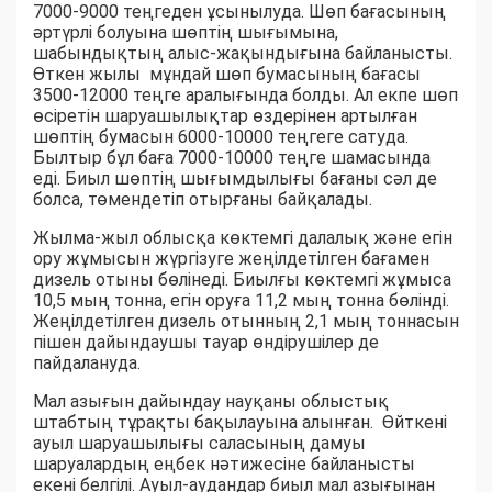
7000-9000 теңгеден ұсынылуда. Шөп бағасының
әртүрлі болуына шөптің шығымына,
шабындықтың алыс-жақындығына байланысты.
Өткен жылы мұндай шөп бумасының бағасы
3500-12000 теңге аралығында болды. Ал екпе шөп
өсіретін шаруашылықтар өздерінен артылған
шөптің бумасын 6000-10000 теңгеге сатуда.
Былтыр бұл баға 7000-10000 теңге шамасында
еді. Биыл шөптің шығымдылығы бағаны сәл де
болса, төмендетіп отырғаны байқалады.
Жылма-жыл облысқа көктемгі далалық және егін
ору жұмысын жүргізуге жеңілдетілген бағамен
дизель отыны бөлінеді. Биылғы көктемгі жұмыса
10,5 мың тонна, егін оруға 11,2 мың тонна бөлінді.
Жеңілдетілген дизель отынның 2,1 мың тоннасын
пішен дайындаушы тауар өндірушілер де
пайдалануда.
Мал азығын дайындау науқаны облыстық
штабтың тұрақты бақылауына алынған. Өйткені
ауыл шаруашылығы саласының дамуы
шаруалардың еңбек нәтижесіне байланысты
екені белгілі. Ауыл-аудандар биыл мал азығынан