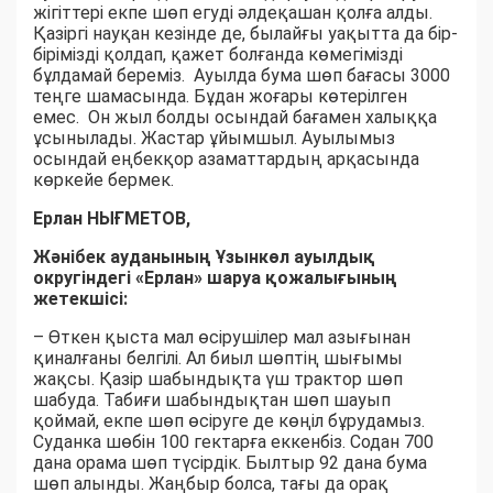
жігіттері екпе шөп егуді әлдеқашан қолға алды.
Қазіргі науқан кезінде де, былайғы уақытта да бір-
бірімізді қолдап, қажет болғанда көмегімізді
бұлдамай береміз. Ауылда бума шөп бағасы 3000
теңге шамасында. Бұдан жоғары көтерілген
емес. Он жыл болды осындай бағамен халыққа
ұсынылады. Жастар ұйымшыл. Ауылымыз
осындай еңбекқор азаматтардың арқасында
көркейе бермек.
Ерлан НЫҒМЕТОВ,
Жәнібек ауданының Ұзынкөл ауылдық
округіндегі «Ерлан» шаруа қожалығының
жетекшісі:
– Өткен қыста мал өсірушілер мал азығынан
қиналғаны белгілі. Ал биыл шөптің шығымы
жақсы. Қазір шабындықта үш трактор шөп
шабуда. Табиғи шабындықтан шөп шауып
қоймай, екпе шөп өсіруге де көңіл бұрудамыз.
Суданка шөбін 100 гектарға еккенбіз. Содан 700
дана орама шөп түсірдік. Былтыр 92 дана бума
шөп алынды. Жаңбыр болса, тағы да орақ