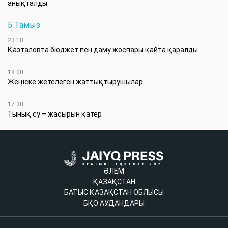
анықталды
5 Тамыз
23:18
Қазталовта бюджет пен даму жоспары қайта қаралды
18:00
Жеңіске жетелеген жаттықтырушылар
17:30
Тынық су – жасырын қатер
ӘЛЕМ
ҚАЗАҚСТАН
БАТЫС ҚАЗАҚСТАН ОБЛЫСЫ
БҚО АУДАНДАРЫ