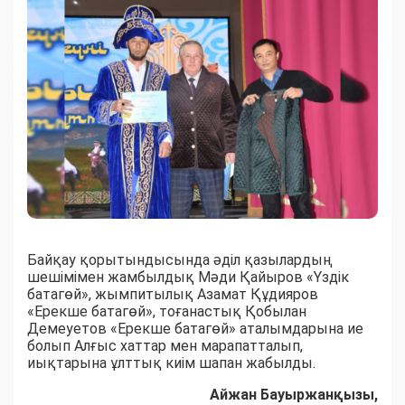
Байқау қорытындысында әділ қазылардың
шешімімен жамбылдық Мәди Қайыров «Үздік
батагөй», жымпитылық Азамат Құдияров
«Ерекше батагөй», тоғанастық Қобылан
Демеуетов «Ерекше батагөй» аталымдарына ие
болып Алғыс хаттар мен марапатталып,
иықтарына ұлттық киім шапан жабылды.
Айжан Бауыржанқызы,