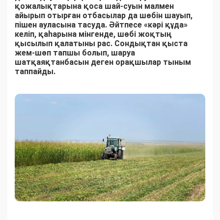
қожалықтарына қоса шай-суын малмен
айырып отырған отбасылар да шөбін шауып,
пішен ауласына тасуда. Әйтпесе «кәрі құда»
келіп, қаһарына мінгенде, шөбі жоқтың
қысылып қалатыны рас. Сондықтан қыста
жем-шөп тапшы болып, шаруа
шатқаяқтанбасын деген орақшылар тыным
таппайды.