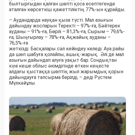
былтырғыдан қалған шөпті қоса есептегенде
аталған көрсеткіш қажеттіліктің 77%-ын құрайды.
– Аудандарда науқан қыза түсті. Мал азығын
дайындау жоспарын Теректі – 97%-ға, Бәйтерек
ауданы – 91%-ға, Бөрлі – 81,3%-ға, Сырым – 79,6%-
ға, Шыңғырлау – 78%-ға, Ақжайық ауданы –
76,5%-ға
жеткізді. Басқалары сәл кейіндеу келеді. Ауа райы
да шөп шабуға қолайлы, ашық-жарық. Әлі де мал
азығын дайындап алуға уақыт бар. Сондықтан
күні кеше облыс әкімдігінде өткен кеңесте
алдағы қыстаққа шөптің жыл жарымдық қорын
дайындауға тапсырма берілді, – деді Рүстем
Мүлкәйұлы.