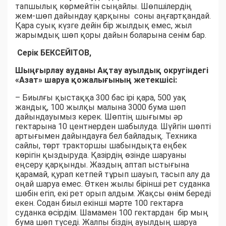
тапшылық көрмейтін сыңайлы. Шөпшілердің
жем-шөп дайындау қарқыны соны аңғартқандай.
Қара суық күзге дейін бір жылдық емес, жыл
жарымдық шөп қоры дайын боларына сенім бар.
Серік БЕКСЕЙІТОВ,
Шыңғырлау ауданы Ақтау ауылдық округіндегі
«Азат» шаруа қожалығының жетекшісі:
– Биылғы қыстаққа 300 бас ірі қара, 500 уақ
жандық, 100 жылқы малына 3000 бума шөп
дайындауымыз керек. Шөптің шығымы әр
гектарына 10 центнерден шабылуда. Шүйгін шөпті
артығымен дайындауға бел байладық. Техника
сайлы, төрт тракторшы шабындықта еңбек
көрігін қыздыруда. Қазірдің өзінде шаруаны
еңсеру қарқынды. Жаздың аптап ыстығына
қарамай, қурап кетпей тұрып шауып, тасып алу да
оңай шаруа емес. Өткен жылы бірінші рет суданка
шөбін егіп, екі рет орып алдым. Жақсы өнім береді
екен. Содан биыл екінші мәрте 100 гектарға
суданка өсірдім. Шамамен 100 гектардан бір мың
бума шөп түседі. Жалпы біздің ауылдың шаруа