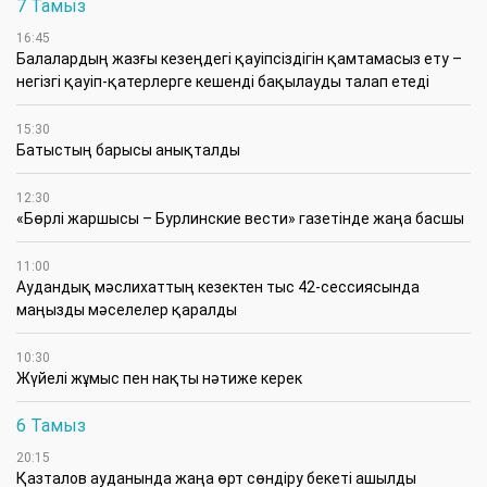
7 Тамыз
16:45
Балалардың жазғы кезеңдегі қауіпсіздігін қамтамасыз ету –
негізгі қауіп-қатерлерге кешенді бақылауды талап етеді
15:30
Батыстың барысы анықталды
12:30
«Бөрлі жаршысы – Бурлинские вести» газетінде жаңа басшы
11:00
Аудандық мәслихаттың кезектен тыс 42-сессиясында
маңызды мәселелер қаралды
10:30
Жүйелі жұмыс пен нақты нәтиже керек
6 Тамыз
20:15
Қазталов ауданында жаңа өрт сөндіру бекеті ашылды