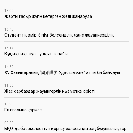
18:00
Жарты ғасыр жүгін көтерген желі жаңаруда
16:45
Студенттік өмір: білім, белсенділік және жауапкершілік
16:17
Құқықтық сауат-уақыт талабы
14:30
XV Халықаралық “舞蹈世界 Удао шыжие” атты би байқауы
11:30
Жас сарбаздар жауынгерлік қызметке кірісті
10:30
Ел ағасына құрмет
09:30
БҚО-да бәсекелестікті қорғау саласында заң бұзушылықтар