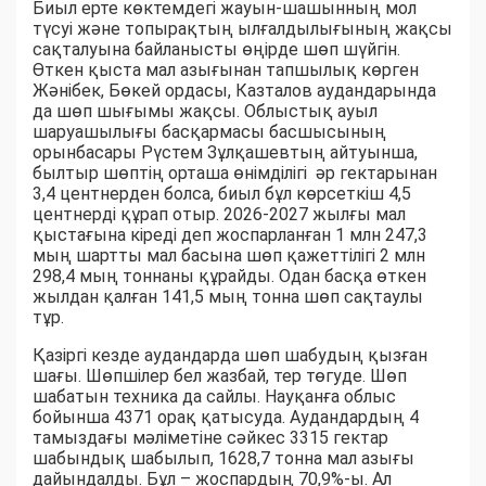
Биыл ерте көктемдегі жауын-шашынның мол
түсуі және топырақтың ылғалдылығының жақсы
сақталуына байланысты өңірде шөп шүйгін.
Өткен қыста мал азығынан тапшылық көрген
Жәнібек, Бөкей ордасы, Казталов аудандарында
да шөп шығымы жақсы. Облыстық ауыл
шаруашылығы басқармасы басшысының
орынбасары Рүстем Зұлқашевтың айтуынша,
былтыр шөптің орташа өнімділігі әр гектарынан
3,4 центнерден болса, биыл бұл көрсеткіш 4,5
центнерді құрап отыр. 2026-2027 жылғы мал
қыстағына кіреді деп жоспарланған 1 млн 247,3
мың шартты мал басына шөп қажеттілігі 2 млн
298,4 мың тоннаны құрайды. Одан басқа өткен
жылдан қалған 141,5 мың тонна шөп сақтаулы
тұр.
Қазіргі кезде аудандарда шөп шабудың қызған
шағы. Шөпшілер бел жазбай, тер төгуде. Шөп
шабатын техника да сайлы. Науқанға облыс
бойынша 4371 орақ қатысуда. Аудандардың 4
тамыздағы мәліметіне сәйкес 3315 гектар
шабындық шабылып, 1628,7 тонна мал азығы
дайындалды. Бұл – жоспардың 70,9%-ы. Ал