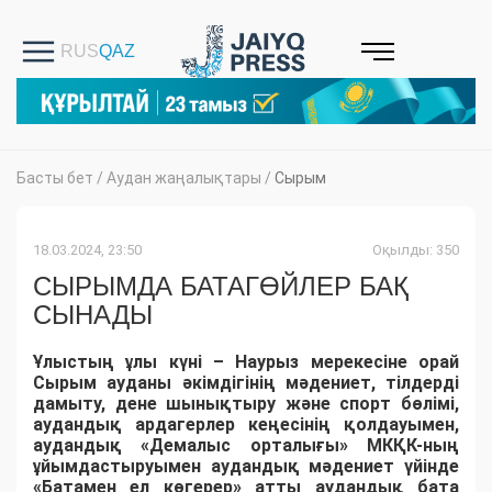
Басты бет
/
Аудан жаңалықтары
/
Сырым
18.03.2024, 23:50
Оқылды: 350
СЫРЫМДА БАТАГӨЙЛЕР БАҚ
СЫНАДЫ
Ұлыстың ұлы күні – Наурыз мерекесіне орай
Сырым ауданы әкімдігінің мәдениет, тілдерді
дамыту, дене шынықтыру және спорт бөлімі,
аудандық ардагерлер кеңесінің қолдауымен,
аудандық «Демалыс орталығы» МКҚК-ның
ұйымдастыруымен аудандық мәдениет үйінде
«Батамен ел көгерер» атты аудандық бата