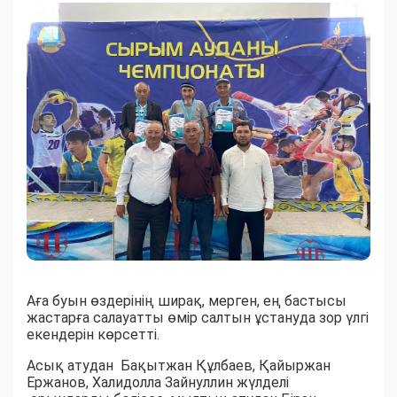
Аға буын өздерінің ширақ, мерген, ең бастысы
жастарға салауатты өмір салтын ұстануда зор үлгі
екендерін көрсетті.
Асық атудан Бақытжан Құлбаев, Қайыржан
Ержанов, Халидолла Зайнуллин жүлделі