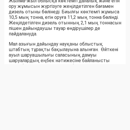
Жылма-жыл облысқа көктемгі далалық және егін
ору жұмысын жүргізуге жеңілдетілген бағамен
дизель отыны бөлінеді. Биылғы көктемгі жұмыса
10,5 мың тонна, егін оруға 11,2 мың тонна бөлінді.
Жеңілдетілген дизель отынның 2,1 мың тоннасын
пішен дайындаушы тауар өндірушілер де
пайдалануда.
Мал азығын дайындау науқаны облыстық
штабтың тұрақты бақылауына алынған. Өйткені
ауыл шаруашылығы саласының дамуы
шаруалардың еңбек нәтижесіне байланысты
екені белгілі. Ауыл-аудандар биыл мал азығынан
тапшылық көрмейтін сыңайлы. Шөпшілердің
жем-шөп дайындау қарқыны соны аңғартқандай.
Қара суық күзге дейін бір жылдық емес, жыл
жарымдық шөп қоры дайын боларына сенім бар.
Серік БЕКСЕЙІТОВ,
Шыңғырлау ауданы Ақтау ауылдық округіндегі
«Азат» шаруа қожалығының жетекшісі:
– Биылғы қыстаққа 300 бас ірі қара, 500 уақ
жандық, 100 жылқы малына 3000 бума шөп