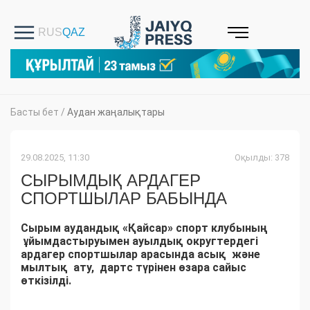
Басты бет
/
Аудан жаңалықтары
29.08.2025, 11:30
Оқылды: 378
СЫРЫМДЫҚ АРДАГЕР
СПОРТШЫЛАР БАБЫНДА
Сырым аудандық «Қайсар» спорт клубының
ұйымдастыруымен ауылдық округтердегі
ардагер спортшылар арасында асық және
мылтық ату, дартс түрінен өзара сайыс
өткізілді.