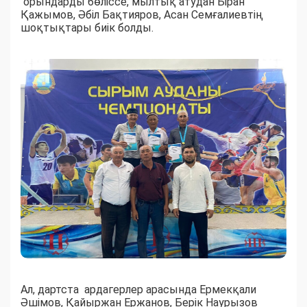
орындарды бөліссе, мылтық атудан Біран
Қажымов, Әбіл Бақтияров, Асан Семғалиевтің
шоқтықтары биік болды.
Ал, дартста ардагерлер арасында Ермекқали
Әшімов, Қайыржан Ержанов, Берік Наурызов