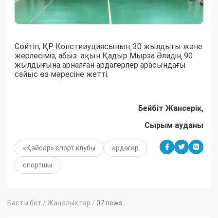
Сөйтіп, ҚР Констииуциясының 30 жылдығы және
жерлесіміз, абыз ақын Қадыр Мырза Әлидің 90
жылдығына арналған ардагерлер арасындағы
сайыс өз мәресіне жетті.
Бейбіт Жансерік,
Сырым ауданы
«Қайсар» спорт клубы
ардагер
спортшы
Басты бет
/
Жаңалықтар
/
07 news