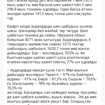
қыстағына кіреді деп жоспарланған 1 млн 247,3
мың шартты мал басына шөп қажеттілігі 2 млн
298,4 мың тоннаны құрайды. Одан басқа өткен
жылдан қалған 141,5 мың тонна шөп сақтаулы
тұр.
Қазіргі кезде аудандарда шөп шабудың қызған
шағы. Шөпшілер бел жазбай, тер төгуде. Шөп
шабатын техника да сайлы. Науқанға облыс
бойынша 4371 орақ қатысуда. Аудандардың 4
тамыздағы мәліметіне сәйкес 3315 гектар
шабындық шабылып, 1628,7 тонна мал азығы
дайындалды. Бұл – жоспардың 70,9%-ы. Ал
былтырғыдан қалған шөпті қоса есептегенде
аталған көрсеткіш қажеттіліктің 77%-ын құрайды.
– Аудандарда науқан қыза түсті. Мал азығын
дайындау жоспарын Теректі – 97%-ға, Бәйтерек
ауданы – 91%-ға, Бөрлі – 81,3%-ға, Сырым – 79,6%-
ға, Шыңғырлау – 78%-ға, Ақжайық ауданы –
76,5%-ға
жеткізді. Басқалары сәл кейіндеу келеді. Ауа райы
да шөп шабуға қолайлы, ашық-жарық. Әлі де мал
азығын дайындап алуға уақыт бар. Сондықтан