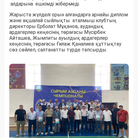
алдарына ешкімді жібермеді.
Жарыста жүлделі орын алғандарға арнайы диплом
және ақшалай сыйлықты аталмыш клубтың
директоры Ерболат Мұқанов, аудандық
ардагерлер кеңесінің төрағасы Мүсірбек
Айташев, Жымпиты ауылдық ардагерлер
кеңесінің төрағасы Ғилаж Қаналиев құттықтау
сөз сөйлеп, салтанатты түрде тапсырды.