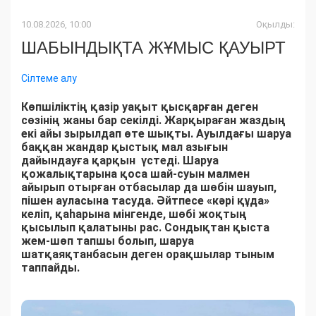
10.08.2026, 10:00
Оқылды:
ШАБЫНДЫҚТА ЖҰМЫС ҚАУЫРТ
Сілтеме алу
Көпшіліктің қазір уақыт қысқарған деген
сөзінің жаны бар секілді. Жарқыраған жаздың
екі айы зырылдап өте шықты. Ауылдағы шаруа
баққан жандар қыстық мал азығын
дайындауға қарқын үстеді. Шаруа
қожалықтарына қоса шай-суын малмен
айырып отырған отбасылар да шөбін шауып,
пішен ауласына тасуда. Әйтпесе «кәрі құда»
келіп, қаһарына мінгенде, шөбі жоқтың
қысылып қалатыны рас. Сондықтан қыста
жем-шөп тапшы болып, шаруа
шатқаяқтанбасын деген орақшылар тыным
таппайды.