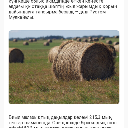
күні кеше облыс әкімдігінде өткен кеңесте
алдағы қыстаққа шөптің жыл жарымдық қорын
дайындауға тапсырма берілді, – деді Рүстем
Мүлкәйұлы.
Биыл малазықтық дақылдар көлемі 215,3 мың
гектар шамасында. Оның ішінде біржылдық шөп