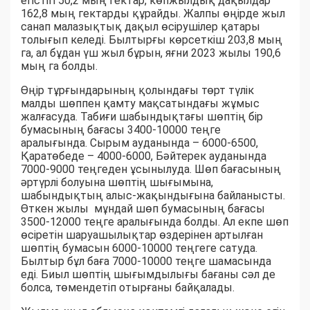
егістігі 50,2 мың гектар, көпжылдық дақылдар
162,8 мың гектарды құрайды. Жалпы өңірде жыл
санап малазықтық дақыл өсірушілер қатары
толығып келеді. Былтырғы көрсеткіш 203,8 мың
га, ал бұдан үш жыл бұрын, яғни 2023 жылы 190,6
мың га болды.
Өңір тұрғындарының қолындағы төрт түлік
малды шөппен қамту мақсатындағы жұмыс
жалғасуда. Табиғи шабындықтағы шөптің бір
бумасының бағасы 3400-10000 теңге
аралығында. Сырым ауданында – 6000-6500,
Қаратөбеде – 4000-6000, Бәйтерек ауданында
7000-9000 теңгеден ұсынылуда. Шөп бағасының
әртүрлі болуына шөптің шығымына,
шабындықтың алыс-жақындығына байланысты.
Өткен жылы мұндай шөп бумасының бағасы
3500-12000 теңге аралығында болды. Ал екпе шөп
өсіретін шаруашылықтар өздерінен артылған
шөптің бумасын 6000-10000 теңгеге сатуда.
Былтыр бұл баға 7000-10000 теңге шамасында
еді. Биыл шөптің шығымдылығы бағаны сәл де
болса, төмендетіп отырғаны байқалады.