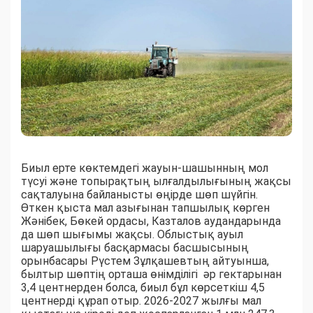
Биыл ерте көктемдегі жауын-шашынның мол
түсуі және топырақтың ылғалдылығының жақсы
сақталуына байланысты өңірде шөп шүйгін.
Өткен қыста мал азығынан тапшылық көрген
Жәнібек, Бөкей ордасы, Казталов аудандарында
да шөп шығымы жақсы. Облыстық ауыл
шаруашылығы басқармасы басшысының
орынбасары Рүстем Зұлқашевтың айтуынша,
былтыр шөптің орташа өнімділігі әр гектарынан
3,4 центнерден болса, биыл бұл көрсеткіш 4,5
центнерді құрап отыр. 2026-2027 жылғы мал