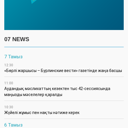
07 NEWS
7 Тамыз
12:30
«Бөрлі жаршысы – Бурлинские вести» газетінде жаңа басшы
11:00
Аудандық мәслихаттың кезектен тыс 42-сессиясында
маңызды мәселелер қаралды
10:30
Жүйелі жұмыс пен нақты нәтиже керек
6 Тамыз