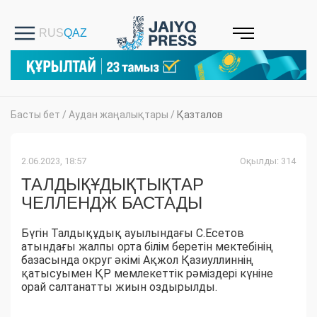
Басты бет
/
Аудан жаңалықтары
/
Қазталов
2.06.2023, 18:57
Оқылды: 314
ТАЛДЫҚҰДЫҚТЫҚТАР
ЧЕЛЛЕНДЖ БАСТАДЫ
Бүгін Талдықұдық ауылындағы С.Есетов
атындағы жалпы орта білім беретін мектебінің
базасында округ әкімі Ақжол Қазиуллиннің
қатысуымен ҚР мемлекеттік рәміздері күніне
орай салтанатты жиын оздырылды.