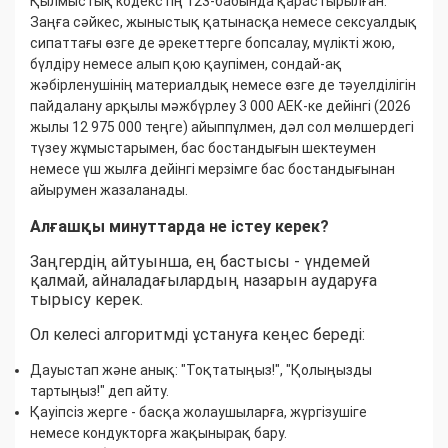
Қылмыстық кодекстің 123-бабында қарастырылған.
Заңға сәйкес, жыныстық қатынасқа немесе сексуалдық
сипаттағы өзге де әрекеттерге бопсалау, мүлікті жою,
бүлдіру немесе алып қою қаупімен, сондай-ақ
жәбірленушінің материалдық немесе өзге де тәуелділігін
пайдалану арқылы мәжбүрлеу 3 000 АЕК-ке дейінгі (2026
жылы 12 975 000 теңге) айыппұлмен, дәл сол мөлшердегі
түзеу жұмыстарымен, бас бостандығын шектеумен
немесе үш жылға дейінгі мерзімге бас бостандығынан
айырумен жазаланады.
Алғашқы минуттарда не істеу керек?
Заңгердің айтуынша, ең бастысы - үндемей
қалмай, айналадағылардың назарын аударуға
тырысу керек.
Ол келесі алгоритмді ұстануға кеңес береді:
Дауыстап және анық: "Тоқтатыңыз!", "Қолыңызды
тартыңыз!" деп айту.
Қауіпсіз жерге - басқа жолаушыларға, жүргізушіге
немесе кондукторға жақынырақ бару.