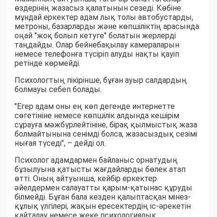
өздерінің жазасыз қалатынын сезеді. Көбіне
мұндай еркектер адам лық толы автобустарды,
метроны, базарларды және көпшіліктің арасында
оңай "жоқ болып кетуге" болатын жерлерді
таңдайды. Олар бейнебақылау камераларын
немесе телефонға түсіріп алуды нақты қауіп
ретінде көрмейді.
Психологтың пікірінше, бұған ауыр салдардың
болмауы себеп болады.
"Егер адам оны ең көп дегенде интернетте
сөгетініне немесе көпшілік алдында кешірім
сұрауға мәжбүрлейтініне, бірақ қылмыстық жаза
болмайтынына сенімді болса, жазасыздық сезімі
нығая түседі", – дейді ол.
Психолог адамдармен байланыс орнатудың
бұзылуына қатысты жағдайларды бөлек атап
өтті. Оның айтуынша, кейбір еркектер
әйелдермен салауатты қарым-қатынас құруды
білмейді. Бұған бала кезден қалыптасқан мінез-
құлық үлгілері, жақын ересектердің іс-әрекетін
қайталау немесе жеке психологиялық