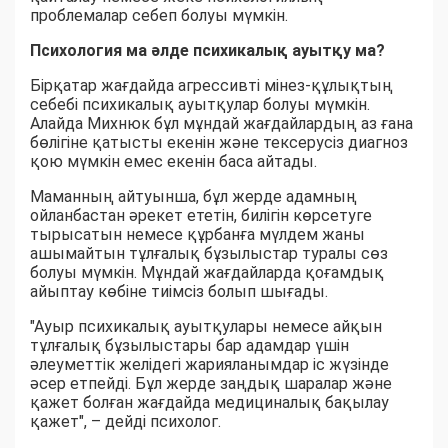
проблемалар себеп болуы мүмкін.
Психология ма әлде психикалық ауытқу ма?
Бірқатар жағдайда агрессивті мінез-құлықтың
себебі психикалық ауытқулар болуы мүмкін.
Алайда Михнюк бұл мұндай жағдайлардың аз ғана
бөлігіне қатысты екенін және тексерусіз диагноз
қою мүмкін емес екенін баса айтады.
Маманның айтуынша, бұл жерде адамның
ойланбастан әрекет ететін, билігін көрсетуге
тырысатын немесе құрбанға мүлдем жаны
ашымайтын тұлғалық бұзылыстар туралы сөз
болуы мүмкін. Мұндай жағдайларда қоғамдық
айыптау көбіне тиімсіз болып шығады.
"Ауыр психикалық ауытқулары немесе айқын
тұлғалық бұзылыстары бар адамдар үшін
әлеуметтік желідегі жарияланымдар іс жүзінде
әсер етпейді. Бұл жерде заңдық шаралар және
қажет болған жағдайда медициналық бақылау
қажет", – дейді психолог.