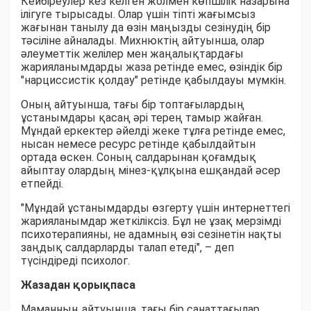
Кейбіреулер кез келген жолмен көпшілік назарына
ілігуге тырысады. Олар үшін тіпті жағымсыз
жағынан танылу да өзін маңызды сезінудің бір
тәсіліне айналады. Михнюктің айтуынша, олар
әлеуметтік желілер мен жаңалықтардағы
жарияланымдарды жаза ретінде емес, өзіндік бір
"нарциссистік қолдау" ретінде қабылдауы мүмкін.
Оның айтуынша, тағы бір топтағылардың
ұстанымдары қасаң әрі терең тамыр жайған.
Мұндай еркектер әйелді жеке тұлға ретінде емес,
нысан немесе ресурс ретінде қабылдайтын
ортада өскен. Соның салдарынан қоғамдық
айыптау олардың мінез-құлқына ешқандай әсер
етпейді.
"Мұндай ұстанымдарды өзгерту үшін интернеттегі
жарияланымдар жеткіліксіз. Бұл не ұзақ мерзімді
психотерапияны, не адамның өзі сезінетін нақты
заңдық салдарларды талап етеді", – деп
түсіндіреді психолог.
Жазадан қорықпаса
Маманның айтуынша, тағы бір санаттағылар