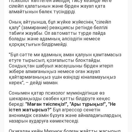
Психолог көптеген әйелдің тиісу кезінде неге
сілейіп қалатынын және бірден жауап қата
алмайтынын бөлек түсіндірді.
Оның айтуынша, бұл жүйке жүйесінің "сілейіп
қалу" (замирание) реакциясы ретінде белгілі
табиғи жауабы. Ол автоматты түрде пайда
болады және адамның әлсіздігін немесе
қорқақтығын білдірмейді.
"Бұл сәтте ми адамның аман қалуын қамтамасыз
етуге тырысып, қозғалысты блоктайды.
Сондықтан шабуыл жасаушыны бірден итеріп
жібере алмағаныңыз немесе оған жауап
қайтармағаныңыз үшін өзіңізді кінәламауыңыз
керек", – дейді маман.
Сонымен қатар психолог мүмкіндігінше өз
шекараңызды сөзбен қатты білдіруге кеңес
береді:
"Маған тиіспеңіз!", "Ары тұрыңыз!", "Не
істеп жатырсыз?"
Бұл агрессор сенетін
анонимдік сезімін бұзуға және айналадағылардың
назарын аударуға көмектеседі.
Оқиғадан кейін Михнюк болған жайтты жасырып