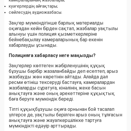
камераларының жазбалары;
куәгерлердің айғақтары;
сөйлесудің аудиожазбасы.
Заңгер мүмкіндігінше барлық материалды
оқиғадан кейін бірден сақтап, жазбалар уақтылы
алынуы үшін полиция қызметкерлеріне
бейнебақылау камераларының бар екенін
хабарлауды ұсынады.
Полицияға хабарласу неге маңызды?
Заңгерлер көптеген жәбірленушінің құқық
бұзушы бәрібір жазаланбайды деп есептеп, арыз
жазбауды жөн көретінін айтады. Алайда дәл
ресми өтініш тексеруді бастауға, камералардан
жазбаларды сұратуға, кінәлінің жеке басын
анықтауға және оның әрекеттеріне құқықтық
баға беруге мүмкіндік береді.
Тіпті құқықбұзушы оқиға орнынан бой тасалап
үлгерсе де, уақтылы берілген арыз оның тұлғасын
анықтауға және жауапкершілікке тартуға
мүмкіндікті едәуір арттырады.