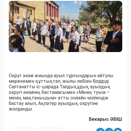
Округ әкімі жиында ауыл тұрғындарын айтулы
мерекемен құттықтап, жылы лебізін білдірді.
Салтанатты іс-шарада Талдықұдық ауылдық
округі әкімінің бастамасымен «Менің туым –
менің мақтанышым» атты онлайн челлендж
бастау алып, Ақпәтер ауылдық округіне
жолданды.
Бекарыс ӘБІШ