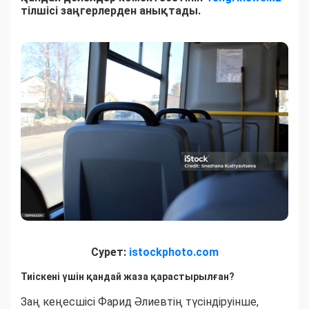
тілшісі заңгерлерден анықтады.
Сурет:
istockphoto.com
Тиіскені үшін қандай жаза қарастырылған?
Заң кеңесшісі Фарид Әлиевтің түсіндіруінше,