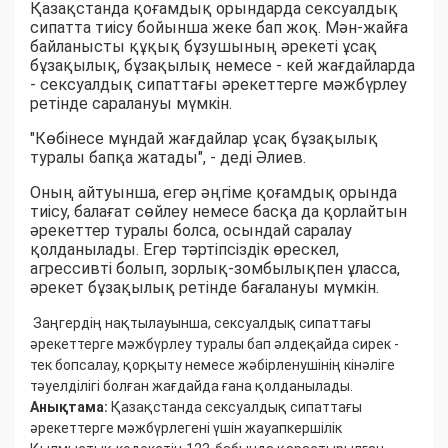
Қазақстанда қоғамдық орындарда сексуалдық
сипатта тиісу бойынша жеке бап жоқ. Мән-жайға
байланысты құқық бұзушының әрекеті ұсақ
бұзақылық, бұзақылық немесе - кей жағдайларда
- сексуалдық сипаттағы әрекеттерге мәжбүрлеу
ретінде саралануы мүмкін.
"Көбінесе мұндай жағдайлар ұсақ бұзақылық
туралы бапқа жатады", - деді Әлиев.
Оның айтуынша, егер әңгіме қоғамдық орында
тиісу, балағат сөйлеу немесе басқа да қорлайтын
әрекеттер туралы болса, осындай саралау
қолданылады. Егер тәртіпсіздік өрескел,
агрессивті болып, зорлық-зомбылықпен ұласса,
әрекет бұзақылық ретінде бағалануы мүмкін.
Заңгердің нақтылауынша, сексуалдық сипаттағы
әрекеттерге мәжбүрлеу туралы бап әлдеқайда сирек -
тек бопсалау, қорқыту немесе жәбірленушінің кінәліге
тәуелділігі болған жағдайда ғана қолданылады.
Анықтама:
Қазақстанда сексуалдық сипаттағы
әрекеттерге мәжбүрлегені үшін жауапкершілік