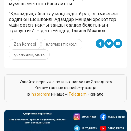
мүмкін еместігін баса айтты.
"Қоғамдық айыптау маңызды, бірақ ол мәселені
өздігінен шешпейді. Адамдар мұндай әрекеттер
үшін сөзсіз нақты заңды салдар болатынын
түсінуі тиіс", – деп түйіндеді Галина Михнюк.
Zan Komegi
әлеуметтік желі
қоғамдық көлік
Узнайте первым о важных новостях Западного
Казахстана на нашей странице
в
Instagram
и нашем
Telegram
- канале