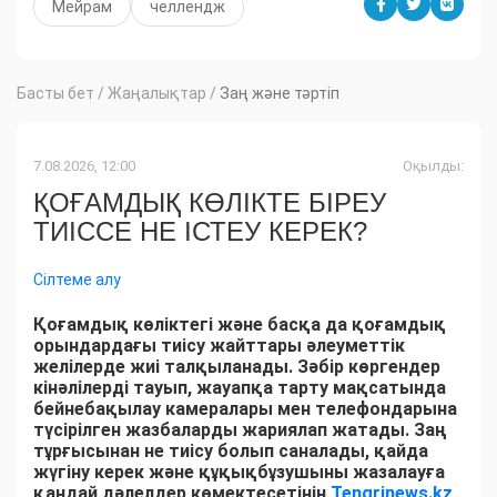
Мейрам
челлендж
Басты бет
/
Жаңалықтар
/
Заң және тәртіп
7.08.2026, 12:00
Оқылды:
ҚОҒАМДЫҚ КӨЛІКТЕ БІРЕУ
ТИІССЕ НЕ ІСТЕУ КЕРЕК?
Сілтеме алу
Қоғамдық көліктегі және басқа да қоғамдық
орындардағы тиісу жайттары әлеуметтік
желілерде жиі талқыланады. Зәбір көргендер
кінәлілерді тауып, жауапқа тарту мақсатында
бейнебақылау камералары мен телефондарына
түсірілген жазбаларды жариялап жатады. Заң
тұрғысынан не тиісу болып саналады, қайда
жүгіну керек және құқықбұзушыны жазалауға
қандай дәлелдер көмектесетінін
Tengrinews.kz