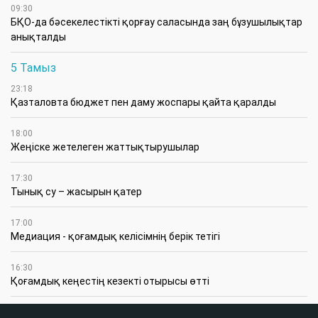
09:30
БҚО-да бәсекелестікті қорғау саласында заң бұзушылықтар
анықталды
5 Тамыз
23:18
Қазталовта бюджет пен даму жоспары қайта қаралды
18:00
Жеңіске жетелеген жаттықтырушылар
17:30
Тынық су – жасырын қатер
17:00
Медиация - қоғамдық келісімнің берік тетігі
16:30
Қоғамдық кеңестің кезекті отырысы өтті