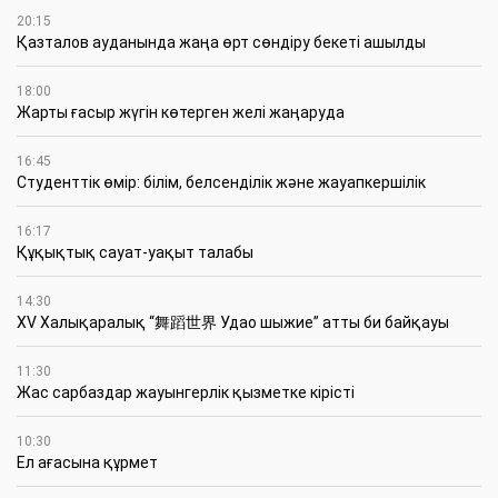
20:15
Қазталов ауданында жаңа өрт сөндіру бекеті ашылды
18:00
Жарты ғасыр жүгін көтерген желі жаңаруда
16:45
Студенттік өмір: білім, белсенділік және жауапкершілік
16:17
Құқықтық сауат-уақыт талабы
14:30
XV Халықаралық “舞蹈世界 Удао шыжие” атты би байқауы
11:30
Жас сарбаздар жауынгерлік қызметке кірісті
10:30
Ел ағасына құрмет