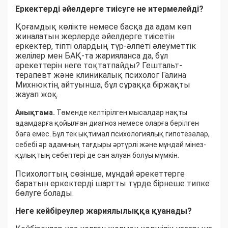
Еркектерді әйелдерге тиісуге не итермелейді?
Қоғамдық көлікте немесе басқа да адам көп
жиналатын жерлерде әйелдерге тиісетін
еркектер, тіпті олардың түр-әлпеті әлеуметтік
желілер мен БАҚ-та жарияланса да, бұл
әрекеттерін неге тоқтатпайды? Гештальт-
терапевт және клиникалық психолог Галина
Михнюктің айтуынша, бұл сұраққа біржақты
жауап жоқ.
Анықтама.
Төменде келтірілген мысалдар нақты
адамдарға қойылған диагноз немесе оларға берілген
баға емес. Бұл тек ықтимал психологиялық гипотезалар,
себебі әр адамның тағдыры әртүрлі және мұндай мінез-
құлықтың себептері де сан алуан болуы мүмкін.
Психологтың сөзінше, мұндай әрекеттерге
баратын еркектерді шартты түрде бірнеше типке
бөлуге болады.
Неге кейбіреулер жариялылыққа қуанады?