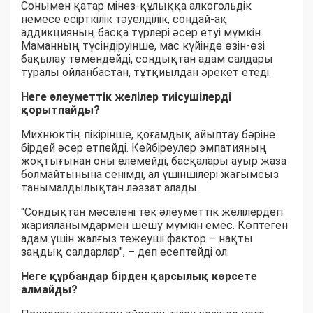
Сонымен қатар мінез-құлыққа алкогольдік
немесе есірткілік тәуелділік, сондай-ақ
аддикцияның басқа түрлері әсер етуі мүмкін.
Маманның түсіндіруінше, мас күйінде өзін-өзі
бақылау төмендейді, сондықтан адам салдары
туралы ойланбастан, тұтқиылдан әрекет етеді.
Неге әлеуметтік желілер тиісушілерді
қорытпайды?
Михнюктің пікірінше, қоғамдық айыптау бәріне
бірдей әсер етпейді. Кейбіреулер эмпатияның
жоқтығынан оны елемейді, басқалары ауыр жаза
болмайтынына сенімді, ал үшіншілері жағымсыз
танымалдылықтан ләззат алады.
"Сондықтан мәселені тек әлеуметтік желілердегі
жарияланымдармен шешу мүмкін емес. Көптеген
адам үшін жалғыз тежеуші фактор – нақты
заңдық салдарлар", – деп есептейді ол.
Неге құрбандар бірден қарсылық көрсете
алмайды?