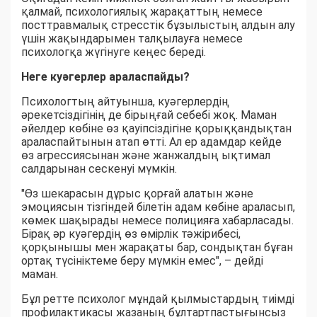
қалмай, психологиялық жарақаттың немесе
посттравмалық стресстік бұзылыстың алдын алу
үшін жақындарымен талқылауға немесе
психологқа жүгінуге кеңес береді.
Неге куәгерлер араласпайды?
Психологтың айтуынша, куәгерлердің
әрекетсіздігінің де бірыңғай себебі жоқ. Маман
әйелдер көбіне өз қауіпсіздігіне қорыққандықтан
араласпайтынын атап өтті. Ал ер адамдар кейде
өз агрессиясынан және жанжалдың ықтимал
салдарынан сескенуі мүмкін.
"Өз шекарасын дұрыс қорғай алатын және
эмоциясын тізгіндей білетін адам көбіне араласып,
көмек шақырады немесе полицияға хабарласады.
Бірақ әр куәгердің өз өмірлік тәжірибесі,
қорқынышы мен жарақаты бар, сондықтан бұған
ортақ түсініктеме беру мүмкін емес", – дейді
маман.
Бұл ретте психолог мұндай қылмыстардың тиімді
профилактикасы жазаның бұлтартпастығынсыз