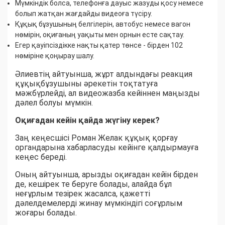
Мүмкіндік болса, телефонға дауыс жазуды қосу немесе
болып жатқан жағдайды видеоға түсіру.
Құқық бұзушының белгілерін, автобус немесе вагон
нөмірін, оқиғаның уақыты мен орнын есте сақтау.
Егер қауіпсіздікке нақты қатер төнсе - бірден 102
нөміріне қоңырау шалу.
Әлиевтің айтуынша, жұрт алдындағы реакция
құқықбұзушыны әрекетін тоқтатуға
мәжбүрлейді, ал видеожазба кейіннен маңызды
дәлел болуы мүмкін.
Оқиғадан кейін қайда жүгіну керек?
Заң кеңесшісі Роман Желак құқық қорғау
органдарына хабарласуды кейінге қалдырмауға
кеңес береді.
Оның айтуынша, арызды оқиғадан кейін бірден
де, кешірек те беруге болады, алайда бұл
неғұрлым тезірек жасалса, қажетті
дәлелдемелерді жинау мүмкіндігі соғұрлым
жоғары болады.