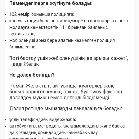
Төмендегілерге жүгінуге болады:
102 нөмірі бойынша полицияға;
консультация беретін және құзыретті органдарға өтініш
жолдауға көмектесетін 111 бірыңғай байланыс
орталығына;
жәбірленуші арыз бере алатын кез келген полиция
бөлімшесіне.
"Істі бастау үшін жәбірленушінің өз арызы қажет",
- деді Желак.
Не дәлел болады?
Роман Желактың айтуынша, куәгерлер жоқ
болып көрінген күннің өзінде, бұл тиісу фактісін
дәлелдеу мүмкін емес дегенді білдірмейді.
Дәлел ретінде мыналарды пайдалануға болады:
ұялы телефондағы видеожазба;
автобустағы, метродағы, аялдамалардағы және басқа
да қоғамдық орындардағы бейнебақылау