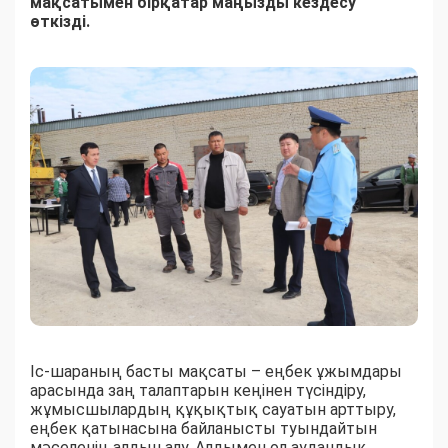
мақсатымен бірқатар маңызды кездесу
өткізді.
Іс-шараның басты мақсаты – еңбек ұжымдары
арасында заң талаптарын кеңінен түсіндіру,
жұмысшылардың құқықтық сауатын арттыру,
еңбек қатынасына байланысты туындайтын
мәселенің алдын алу. Алдымен ол аудандық