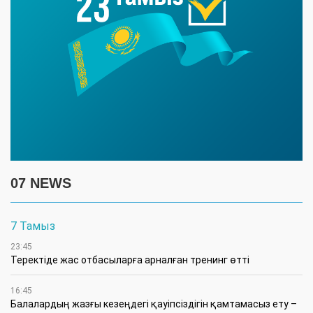
07 NEWS
7 Тамыз
23:45
​Теректіде жас отбасыларға арналған тренинг өтті
16:45
Балалардың жазғы кезеңдегі қауіпсіздігін қамтамасыз ету –