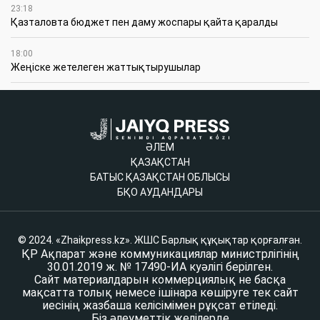
23:18
Қазталовта бюджет пен даму жоспары қайта қаралды
18:00
Жеңіске жетелеген жаттықтырушылар
ӘЛЕМ
ҚАЗАҚСТАН
БАТЫС ҚАЗАҚСТАН ОБЛЫСЫ
БҚО АУДАНДАРЫ
© 2024. «Zhaikpress.kz». ЖШС Барлық құқықтар қорғалған.
ҚР Ақпарат және коммуникациялар министрлігінің
30.01.2019 ж. № 17490-ИА куәлігі берілген.
Сайт материалдарын коммерциялық не басқа
мақсатта толық немесе ішінара көшіруге тек сайт
иесінің жазбаша келісімімен рұқсат етіледі.
Біз әлеуметтік желілерде