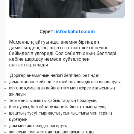
Сурет:
istockphoto.com
Маманның айтуынша, анемия біртіндеп
дамитындықтан, ағза оттегінің жетіспеуіне
бейімделіп үлгереді. Сол себепті оның белгілері
көбіне шаршау немесе күйзеліспен
шатастырылады.
Дәрігер анемияның негізгі белгілері ретінде:
демалғаннан кейін де кетпейтін әлсіздік пен шаршауды;
аз ғана қимылдан кейін ентігу мен жүрек қағысының
жиілеуін;
тері мен шырышты қабықтардың бозаруын;
бас ауруы, бас айналу және зейіннің төмендеуін;
шаштың түсуі, тырнақтың сынғыштығы мен терінің
құрғауын;
дәм мен иіс сезудің өзгеруін;
жиі суық тию мен аяқтың шаншуын атады.