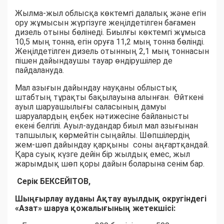
Жылма-жыл облысқа көктемгі далалық және егін
ору жұмысын жүргізуге жеңілдетілген бағамен
дизель отыны бөлінеді. Биылғы көктемгі жұмыса
10,5 мың тонна, егін оруға 11,2 мың тонна бөлінді.
Жеңілдетілген дизель отынның 2,1 мың тоннасын
пішен дайындаушы тауар өндірушілер де
пайдалануда.
Мал азығын дайындау науқаны облыстық
штабтың тұрақты бақылауына алынған. Өйткені
ауыл шаруашылығы саласының дамуы
шаруалардың еңбек нәтижесіне байланысты
екені белгілі. Ауыл-аудандар биыл мал азығынан
тапшылық көрмейтін сыңайлы. Шөпшілердің
жем-шөп дайындау қарқыны соны аңғартқандай.
Қара суық күзге дейін бір жылдық емес, жыл
жарымдық шөп қоры дайын боларына сенім бар.
Серік БЕКСЕЙІТОВ,
Шыңғырлау ауданы Ақтау ауылдық округіндегі
«Азат» шаруа қожалығының жетекшісі: