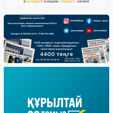
в
Instagram
и нашем
Telegram
- канале