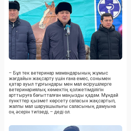
– Бұл тек ветеринар мамандарының жұмыс
жағдайын жақсарту үшін ғана емес, сонымен
қатар ауыл тұрғындары мен мал өсірушілерге
ветеринариялық көмектің қолжетімділігін
арттыруға бағытталған маңызды қадам. Мұндай
пункттер қызмет көрсету сапасын жақсартып,
жалпы мал шаруашылығы саласының дамуына
оң әсерін тигізеді, – деді ол.