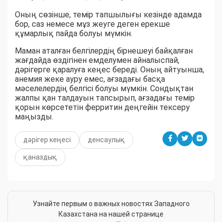
Оның сөзінше, темір тапшылығы кезінде адамда
бор, саз немесе мұз жеуге деген ерекше
құмарлық пайда болуы мүмкін.
Маман аталған белгілердің бірнешеуі байқалған
жағдайда өздігінен емделумен айналыспай,
дәрігерге қаралуға кеңес береді. Оның айтуынша,
анемия жеке ауру емес, ағзадағы басқа
мәселелердің белгісі болуы мүмкін. Сондықтан
жалпы қан талдауын тапсырып, ағзадағы темір
қорын көрсететін ферритин деңгейін тексеру
маңызды.
дәрігер кеңесі
денсаулық
қаназдық
Узнайте первым о важных новостях Западного
Казахстана на нашей странице