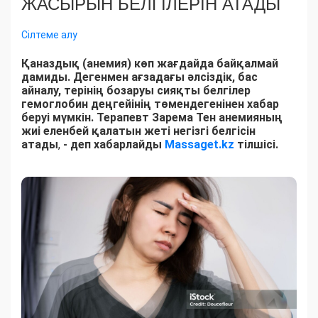
ЖАСЫРЫН БЕЛГІЛЕРІН АТАДЫ
Сілтеме алу
Қаназдық (анемия) көп жағдайда байқалмай
дамиды. Дегенмен ағзадағы әлсіздік, бас
айналу, терінің бозаруы сияқты белгілер
гемоглобин деңгейінің төмендегенінен хабар
беруі мүмкін. Терапевт Зарема Тен анемияның
жиі еленбей қалатын жеті негізгі белгісін
атады
,
- деп хабарлайды
Massaget.kz
тілшісі.