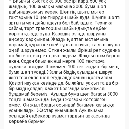
– Биылғы қыстаққа 300 бас ірі қара, 500 уақ
жандық, 100 жылқы малына 3000 бума шөп
дайындауымыз керек. Шөптің шығымы әр
гектарына 10 центнерден шабылуда. Шүйгін шөпті
артығымен дайындауға бел байладық. Техника
сайлы, төрт тракторшы шабындықта еңбек
көрігін қыздыруда. Қазірдің өзінде шаруаны
еңсеру қарқынды. Жаздың аптап ыстығына
қарамай, қурап кетпей тұрып шауып, тасып алу да
оңай шаруа емес. Өткен жылы бірінші рет суданка
шөбін егіп, екі рет орып алдым. Жақсы өнім береді
екен. Содан биыл екінші мәрте 100 гектарға
суданка өсірдім. Шамамен 100 гектардан бір мың
бума шөп түседі. Жалпы біздің ауылдың шаруа
жігіттері екпе шөп егуді әлдеқашан қолға алды.
Қазіргі науқан кезінде де, былайғы уақытта да бір-
бірімізді қолдап, қажет болғанда көмегімізді
бұлдамай береміз. Ауылда бума шөп бағасы 3000
теңге шамасында. Бұдан жоғары көтерілген
емес. Он жыл болды осындай бағамен халыққа
ұсынылады. Жастар ұйымшыл. Ауылымыз
осындай еңбекқор азаматтардың арқасында
көркейе бермек.