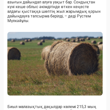
азығын дайындап алуға уақыт бар. Сондықтан
күні кеше облыс әкімдігінде өткен кеңесте
алдағы қыстаққа шөптің жыл жарымдық қорын
дайындауға тапсырма берілді, – деді Рүстем
Мүлкәйұлы.
Биыл малазықтық дақылдар көлемі 215,3 мың