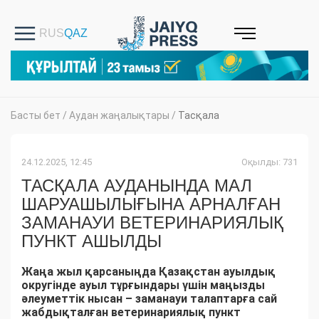
Басты бет
/
Аудан жаңалықтары
/
Тасқала
24.12.2025, 12:45
Оқылды: 731
ТАСҚАЛА АУДАНЫНДА МАЛ
ШАРУАШЫЛЫҒЫНА АРНАЛҒАН
ЗАМАНАУИ ВЕТЕРИНАРИЯЛЫҚ
ПУНКТ АШЫЛДЫ
Жаңа жыл қарсаныңда Қазақстан ауылдық
округінде ауыл тұрғындары үшін маңызды
әлеуметтік нысан – заманауи талаптарға сай
жабдықталған ветеринариялық пункт