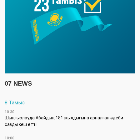
07 NEWS
8 Тамыз
10:30
Шыңғырлауда Абайдың 181 жылдығына арналған әдеби-
сазды кеш өтті
10:00