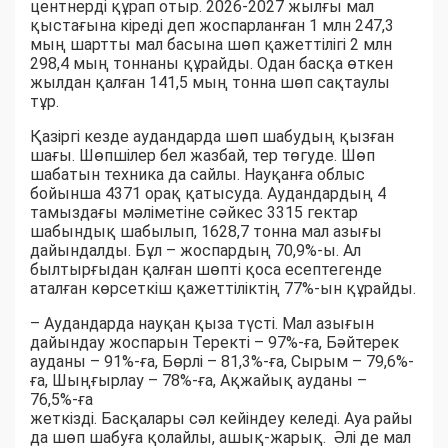
центнерді құрап отыр. 2026-2027 жылғы мал
қыстағына кіреді деп жоспарланған 1 млн 247,3
мың шартты мал басына шөп қажеттілігі 2 млн
298,4 мың тоннаны құрайды. Одан басқа өткен
жылдан қалған 141,5 мың тонна шөп сақтаулы
тұр.
Қазіргі кезде аудандарда шөп шабудың қызған
шағы. Шөпшілер бел жазбай, тер төгуде. Шөп
шабатын техника да сайлы. Науқанға облыс
бойынша 4371 орақ қатысуда. Аудандардың 4
тамыздағы мәліметіне сәйкес 3315 гектар
шабындық шабылып, 1628,7 тонна мал азығы
дайындалды. Бұл – жоспардың 70,9%-ы. Ал
былтырғыдан қалған шөпті қоса есептегенде
аталған көрсеткіш қажеттіліктің 77%-ын құрайды.
– Аудандарда науқан қыза түсті. Мал азығын
дайындау жоспарын Теректі – 97%-ға, Бәйтерек
ауданы – 91%-ға, Бөрлі – 81,3%-ға, Сырым – 79,6%-
ға, Шыңғырлау – 78%-ға, Ақжайық ауданы –
76,5%-ға
жеткізді. Басқалары сәл кейіндеу келеді. Ауа райы
да шөп шабуға қолайлы, ашық-жарық. Әлі де мал