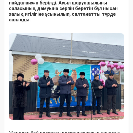
пайдалануға берілді. Ауыл шаруашылығы
саласының дамуына серпін беретін бұл нысан
халық игілігіне ұсынылып, салтанатты түрде
ашылды.