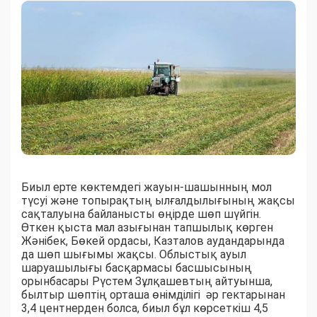
Биыл ерте көктемдегі жауын-шашынның мол
түсуі және топырақтың ылғалдылығының жақсы
сақталуына байланысты өңірде шөп шүйгін.
Өткен қыста мал азығынан тапшылық көрген
Жәнібек, Бөкей ордасы, Казталов аудандарында
да шөп шығымы жақсы. Облыстық ауыл
шаруашылығы басқармасы басшысының
орынбасары Рүстем Зұлқашевтың айтуынша,
былтыр шөптің орташа өнімділігі әр гектарынан
3,4 центнерден болса, биыл бұл көрсеткіш 4,5