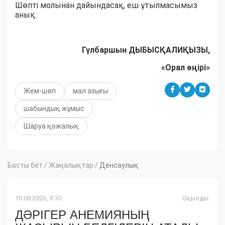
Шөпті молынан дайындасақ, еш ұтылмасымыз
анық.
Гүлбаршын ДЫБЫСҚАЛИҚЫЗЫ,
«Орал өңірі»
Жем-шөп
мал азығы
шабындық жұмыс
Шаруа қожалық
Басты бет
/
Жаңалықтар
/
Денсаулық
10.08.2026, 9:30
Оқылды:
ДӘРІГЕР АНЕМИЯНЫҢ