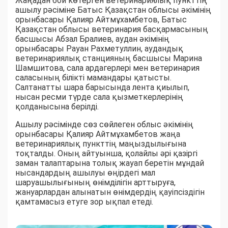
Жаңадан бой көтерген ветеринариялық пункттің
ашылу рәсіміне Батыс Қазақстан облысы әкімінің
орынбасары Қалияр Айтмұхамбетов, Батыс
Қазақстан облысы ветеринария басқармасының
басшысы Абзал Бралиев, аудан әкімінің
орынбасары Рауан Рахметуллин, аудандық
ветеринариялық станцияның басшысы Марина
Шамшитова, сала ардагерлері мен ветеринария
саласының білікті мамандары қатысты.
Салтанатты шара барысында лента қиылып,
нысан ресми түрде сала қызметкерлерінің
қолданысына берілді.
Ашылу рәсімінде сөз сөйлеген облыс әкімінің
орынбасары Қалияр Айтмұхамбетов жаңа
ветеринариялық пункттің маңыздылығына
тоқталды. Оның айтуынша, қолайлы әрі қазіргі
заман талаптарына толық жауап беретін мұндай
нысандардың ашылуы өңірдегі мал
шаруашылығының өнімділігін арттыруға,
жануарлардан алынатын өнімдердің қауіпсіздігін
қамтамасыз етуге зор ықпал етеді.