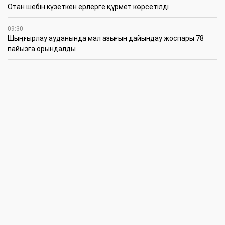
Отан шебін күзеткен ерлерге құрмет көрсетілді
09:30
​Шыңғырлау ауданында мал азығын дайындау жоспары 78
пайызға орындалды
09:00
​Теректіде жас отбасыларға арналған тренинг өтті
7 Тамыз
16:45
Балалардың жазғы кезеңдегі қауіпсіздігін қамтамасыз ету –
негізгі қауіп-қатерлерге кешенді бақылауды талап етеді
15:30
Батыстың барысы анықталды
12:30
«Бөрлі жаршысы – Бурлинские вести» газетінде жаңа басшы
11:00