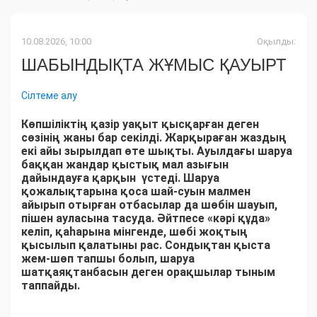
10.08.2026, 10:00
Оқылды:
ШАБЫНДЫҚТА ЖҰМЫС ҚАУЫРТ
Сілтеме алу
Көпшіліктің қазір уақыт қысқарған деген
сөзінің жаны бар секілді. Жарқыраған жаздың
екі айы зырылдап өте шықты. Ауылдағы шаруа
баққан жандар қыстық мал азығын
дайындауға қарқын үстеді. Шаруа
қожалықтарына қоса шай-суын малмен
айырып отырған отбасылар да шөбін шауып,
пішен ауласына тасуда. Әйтпесе «кәрі құда»
келіп, қаһарына мінгенде, шөбі жоқтың
қысылып қалатыны рас. Сондықтан қыста
жем-шөп тапшы болып, шаруа
шатқаяқтанбасын деген орақшылар тыным
таппайды.