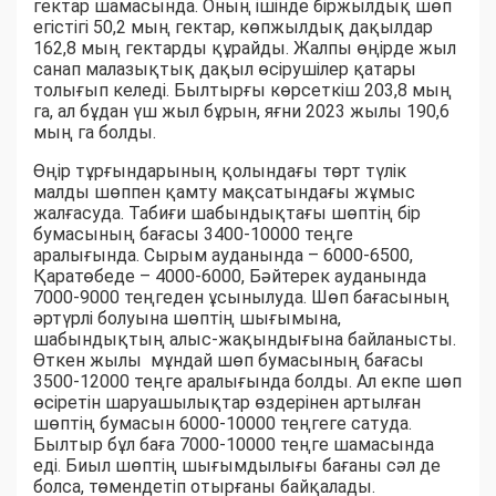
гектар шамасында. Оның ішінде біржылдық шөп
егістігі 50,2 мың гектар, көпжылдық дақылдар
162,8 мың гектарды құрайды. Жалпы өңірде жыл
санап малазықтық дақыл өсірушілер қатары
толығып келеді. Былтырғы көрсеткіш 203,8 мың
га, ал бұдан үш жыл бұрын, яғни 2023 жылы 190,6
мың га болды.
Өңір тұрғындарының қолындағы төрт түлік
малды шөппен қамту мақсатындағы жұмыс
жалғасуда. Табиғи шабындықтағы шөптің бір
бумасының бағасы 3400-10000 теңге
аралығында. Сырым ауданында – 6000-6500,
Қаратөбеде – 4000-6000, Бәйтерек ауданында
7000-9000 теңгеден ұсынылуда. Шөп бағасының
әртүрлі болуына шөптің шығымына,
шабындықтың алыс-жақындығына байланысты.
Өткен жылы мұндай шөп бумасының бағасы
3500-12000 теңге аралығында болды. Ал екпе шөп
өсіретін шаруашылықтар өздерінен артылған
шөптің бумасын 6000-10000 теңгеге сатуда.
Былтыр бұл баға 7000-10000 теңге шамасында
еді. Биыл шөптің шығымдылығы бағаны сәл де
болса, төмендетіп отырғаны байқалады.