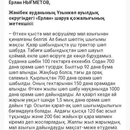
Ерлан НЫҒМЕТОВ,
Жәнібек ауданының Ұзынкөл ауылдық
округіндегі «Ерлан» шаруа қожалығының
жетекшісі:
– Өткен қыста мал өсірушілер мал азығынан
қиналғаны белгілі. Ал биыл шөптің шығымы
жақсы. Қазір шабындықта үш трактор шөп
шабуда. Табиғи шабындықтан шөп шауып
қоймай, екпе шөп өсіруге де көңіл бұрудамыз.
Суданка шөбін 100 гектарға еккенбіз. Содан 700
дана орама шөп түсірдік. Былтыр 92 дана бума
шөп алынды. Жаңбыр болса, тағы да орақ
саламыз. Қырлықтан 700 дана орама шөп
шабылды. Оның гектарынан 150 дана орамадан
алынды. Өткен жылы шөп шабу науқанында 1000
дана орама шөп дайындалды. Ал қазіргі кезде ай
жарым уақыт ішінде 1,5 мың дана орама шөп
дайын тұр. Осыған қарап-ақ шөп шығымдылығын
бағамдауға болады. Алдағы қысқа 120 бас асыл
тұқымды және 200 бас жайын ірі қара малмен
кіреміз деп жоспарладық. Жалпы жыл жарымдық
мал азығын дайындауды мақсат-меже етудеміз.