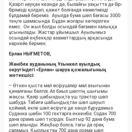
Қазіргі науқан кезінде де, былайғы уақытта да бір-
бірімізді қолдап, қажет болғанда көмегімізді
бұлдамай береміз. Ауылда бума шөп бағасы 3000
теңге шамасында. Бұдан жоғары көтерілген
емес. Он жыл болды осындай бағамен халыққа
ұсынылады. Жастар ұйымшыл. Ауылымыз
осындай еңбекқор азаматтардың арқасында
көркейе бермек.
Ерлан НЫҒМЕТОВ,
Жәнібек ауданының Ұзынкөл ауылдық
округіндегі «Ерлан» шаруа қожалығының
жетекшісі:
– Өткен қыста мал өсірушілер мал азығынан
қиналғаны белгілі. Ал биыл шөптің шығымы
жақсы. Қазір шабындықта үш трактор шөп
шабуда. Табиғи шабындықтан шөп шауып
қоймай, екпе шөп өсіруге де көңіл бұрудамыз.
Суданка шөбін 100 гектарға еккенбіз. Содан 700
дана орама шөп түсірдік. Былтыр 92 дана бума
шөп алынды. Жаңбыр болса, тағы да орақ
саламыз. Қырлықтан 700 дана орама шөп