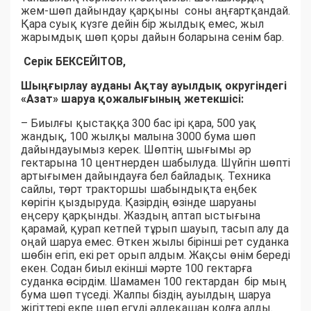
жем-шөп дайындау қарқыны соны аңғартқандай.
Қара суық күзге дейін бір жылдық емес, жыл
жарымдық шөп қоры дайын боларына сенім бар.
Серік БЕКСЕЙІТОВ,
Шыңғырлау ауданы Ақтау ауылдық округіндегі
«Азат» шаруа қожалығының жетекшісі:
– Биылғы қыстаққа 300 бас ірі қара, 500 уақ
жандық, 100 жылқы малына 3000 бума шөп
дайындауымыз керек. Шөптің шығымы әр
гектарына 10 центнерден шабылуда. Шүйгін шөпті
артығымен дайындауға бел байладық. Техника
сайлы, төрт тракторшы шабындықта еңбек
көрігін қыздыруда. Қазірдің өзінде шаруаны
еңсеру қарқынды. Жаздың аптап ыстығына
қарамай, қурап кетпей тұрып шауып, тасып алу да
оңай шаруа емес. Өткен жылы бірінші рет суданка
шөбін егіп, екі рет орып алдым. Жақсы өнім береді
екен. Содан биыл екінші мәрте 100 гектарға
суданка өсірдім. Шамамен 100 гектардан бір мың
бума шөп түседі. Жалпы біздің ауылдың шаруа
жігіттері екпе шөп егуді әлдеқашан қолға алды.