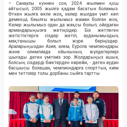
– Санаулы күннен соң 2024 жылмен қош
айтысып, 2005 жылға қадам басатын боламыз.
Өткен жылға өкпе жоқ, келер жылдан үміт көп
демекші, биылғы жылымыз жаман болған жоқ.
Келер жылымыз одан да жақсы болып, ойлдаған
армандарыңызға жетіңіздер. Біз жетпеген
жетістіктерге сіздер жетіп, ауданымыздың
мақтанышы болып жүре беріңіздер.
Араларыңыздан Азия, әлем, Еуропа чемпиондары
және олимпиада ойынының жүлдегерлері
шығады деген үмітіміз зор. Жолдарыңыз ашық
болсын, сіздерді биіктерден көрейік, - деген аудан
басшысы болашақ чемпиондарға спорттық киім
мен тәттілер толы дорбаны сыйға тартты.