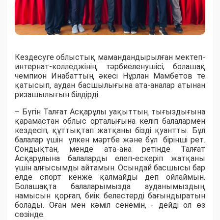
Кездесуге облыстық мамандандырылған мектеп-
интернат-колледжінің тәрбиеленушісі, болашақ
чемпион Инабаттың әкесі Нұрлан Мамбетов те
қатысып, аудан басшылығына ата-аналар атынан
ризашылығын білдірді.
– Бүгін Талғат Асқарұлы уақыттың тығыздығына
қарамастан облыс орталығына келіп балалармен
кездесіп, құттықтап жатқаны бізді қуантты. Бұл
балалар үшін үлкен мәртбе және бұл бірінші рет.
Сондықтан, менде ата-ана ретінде Талғат
Асқарұлына балаларды елеп-ескеріп жатқаны
үшін алғысымды айтамын. Осындай басшысы бар
елде спорт кенже қалмайды деп ойлаймын.
Болашақта балаларымызда ауданымыздың
намысын қорғап, биік белестерді бағындыратын
болады. Оған мен кәміл сенемін, - дейді ол өз
сөзінде.