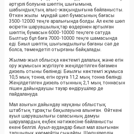
әртүрлі болуына шөптің шығымына,
шабындықтың алыс-жақындығына байланысты.
Өткен жылы мұндай шөп бумасының бағасы
3500-12000 теңге аралығында болды. Ал екпе шөп
өсіретін шаруашылықтар өздерінен артылған
шөптің бумасын 6000-10000 теңгеге сатуда.
Былтыр бұл баға 7000-10000 теңге шамасында
еді. Биыл шөптің шығымдылығы бағаны сәл де
болса, төмендетіп отырғаны байқалады.
Жылма-жыл облысқа көктемгі далалық және егін
ору жұмысын жүргізуге жеңілдетілген бағамен
дизель отыны бөлінеді. Биылғы көктемгі жұмыса
10,5 мың тонна, егін оруға 11,2 мың тонна бөлінді.
Жеңілдетілген дизель отынның 2,1 мың тоннасын
пішен дайындаушы тауар өндірушілер де
пайдалануда.
Мал азығын дайындау науқаны облыстық
штабтың тұрақты бақылауына алынған. Өйткені
ауыл шаруашылығы саласының дамуы
шаруалардың еңбек нәтижесіне байланысты
екені белгілі. Ауыл-аудандар биыл мал азығынан
тапшылық көрмейтін сыңайлы. Шөпшілердің