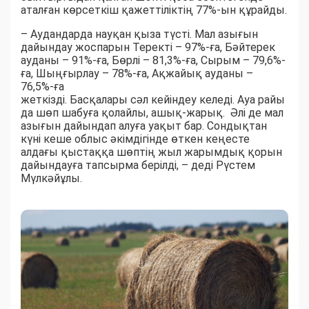
аталған көрсеткіш қажеттіліктің 77%-ын құрайды.
– Аудандарда науқан қыза түсті. Мал азығын
дайындау жоспарын Теректі – 97%-ға, Бәйтерек
ауданы – 91%-ға, Бөрлі – 81,3%-ға, Сырым – 79,6%-
ға, Шыңғырлау – 78%-ға, Ақжайық ауданы –
76,5%-ға
жеткізді. Басқалары сәл кейіндеу келеді. Ауа райы
да шөп шабуға қолайлы, ашық-жарық. Әлі де мал
азығын дайындап алуға уақыт бар. Сондықтан
күні кеше облыс әкімдігінде өткен кеңесте
алдағы қыстаққа шөптің жыл жарымдық қорын
дайындауға тапсырма берілді, – деді Рүстем
Мүлкәйұлы.