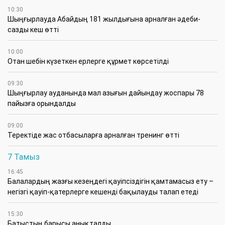
10:30
Шыңғырлауда Абайдың 181 жылдығына арналған әдеби-
сазды кеш өтті
10:00
Отан шебін күзеткен ерлерге құрмет көрсетілді
09:30
​Шыңғырлау ауданында мал азығын дайындау жоспары 78
пайызға орындалды
09:00
​Теректіде жас отбасыларға арналған тренинг өтті
7 Тамыз
16:45
Балалардың жазғы кезеңдегі қауіпсіздігін қамтамасыз ету –
негізгі қауіп-қатерлерге кешенді бақылауды талап етеді
15:30
Батыстың барысы анықталды