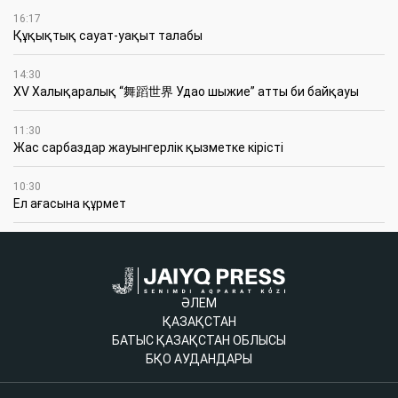
16:17
Құқықтық сауат-уақыт талабы
14:30
XV Халықаралық “舞蹈世界 Удао шыжие” атты би байқауы
11:30
Жас сарбаздар жауынгерлік қызметке кірісті
10:30
Ел ағасына құрмет
ӘЛЕМ
ҚАЗАҚСТАН
БАТЫС ҚАЗАҚСТАН ОБЛЫСЫ
БҚО АУДАНДАРЫ