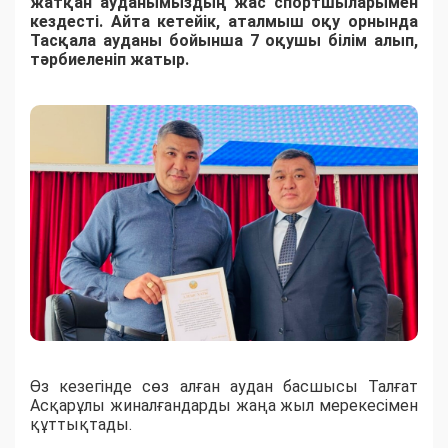
жатқан ауданымыздың жас спортшыларымен
кездесті. Айта кетейік, аталмыш оқу орнында
Тасқала ауданы бойынша 7 оқушы білім алып,
тәрбиеленіп жатыр.
Өз кезегінде сөз алған аудан басшысы Талғат
Асқарұлы жиналғандарды жаңа жыл мерекесімен
құттықтады.