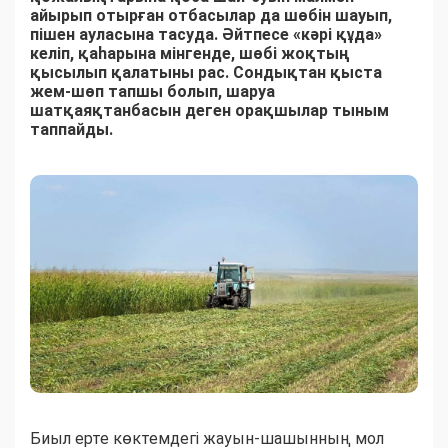
айырып отырған отбасылар да шөбін шауып,
пішен ауласына тасуда. Әйтпесе «кәрі құда»
келіп, қаһарына мінгенде, шөбі жоқтың
қысылып қалатыны рас. Сондықтан қыста
жем-шөп тапшы болып, шаруа
шатқаяқтанбасын деген орақшылар тыным
таппайды.
Биыл ерте көктемдегі жауын-шашынның мол