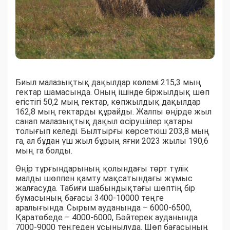
Биыл малазықтық дақылдар көлемі 215,3 мың
гектар шамасында. Оның ішінде біржылдық шөп
егістігі 50,2 мың гектар, көпжылдық дақылдар
162,8 мың гектарды құрайды. Жалпы өңірде жыл
санап малазықтық дақыл өсірушілер қатары
толығып келеді. Былтырғы көрсеткіш 203,8 мың
га, ал бұдан үш жыл бұрын, яғни 2023 жылы 190,6
мың га болды.
Өңір тұрғындарының қолындағы төрт түлік
малды шөппен қамту мақсатындағы жұмыс
жалғасуда. Табиғи шабындықтағы шөптің бір
бумасының бағасы 3400-10000 теңге
аралығында. Сырым ауданында – 6000-6500,
Қаратөбеде – 4000-6000, Бәйтерек ауданында
7000-9000 теңгеден ұсынылуда. Шөп бағасының