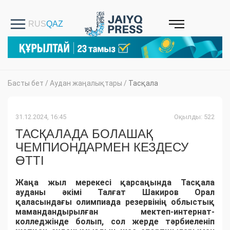
Басты бет
/
Аудан жаңалықтары
/
Тасқала
31.12.2024, 16:45
Оқылды: 522
ТАСҚАЛАДА БОЛАШАҚ
ЧЕМПИОНДАРМЕН КЕЗДЕСУ
ӨТТІ
Жаңа жыл мерекесі қарсаңында Тасқала
ауданы әкімі Талғат Шакиров Орал
қаласындағы олимпиада резервінің облыстық
мамандандырылған мектеп-интернат-
колледжінде болып, сол жерде тәрбиеленіп