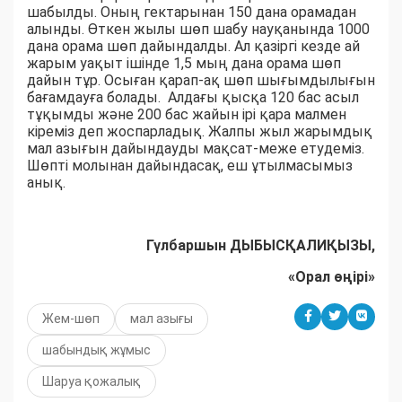
шабылды. Оның гектарынан 150 дана орамадан
алынды. Өткен жылы шөп шабу науқанында 1000
дана орама шөп дайындалды. Ал қазіргі кезде ай
жарым уақыт ішінде 1,5 мың дана орама шөп
дайын тұр. Осыған қарап-ақ шөп шығымдылығын
бағамдауға болады. Алдағы қысқа 120 бас асыл
тұқымды және 200 бас жайын ірі қара малмен
кіреміз деп жоспарладық. Жалпы жыл жарымдық
мал азығын дайындауды мақсат-меже етудеміз.
Шөпті молынан дайындасақ, еш ұтылмасымыз
анық.
Гүлбаршын ДЫБЫСҚАЛИҚЫЗЫ,
«Орал өңірі»
Жем-шөп
мал азығы
шабындық жұмыс
Шаруа қожалық