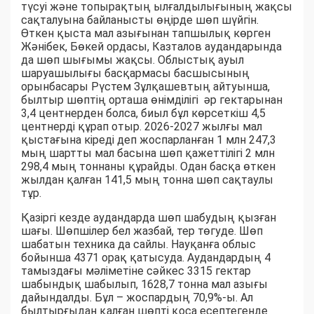
түсуі және топырақтың ылғалдылығының жақсы
сақталуына байланысты өңірде шөп шүйгін.
Өткен қыста мал азығынан тапшылық көрген
Жәнібек, Бөкей ордасы, Казталов аудандарында
да шөп шығымы жақсы. Облыстық ауыл
шаруашылығы басқармасы басшысының
орынбасары Рүстем Зұлқашевтың айтуынша,
былтыр шөптің орташа өнімділігі әр гектарынан
3,4 центнерден болса, биыл бұл көрсеткіш 4,5
центнерді құрап отыр. 2026-2027 жылғы мал
қыстағына кіреді деп жоспарланған 1 млн 247,3
мың шартты мал басына шөп қажеттілігі 2 млн
298,4 мың тоннаны құрайды. Одан басқа өткен
жылдан қалған 141,5 мың тонна шөп сақтаулы
тұр.
Қазіргі кезде аудандарда шөп шабудың қызған
шағы. Шөпшілер бел жазбай, тер төгуде. Шөп
шабатын техника да сайлы. Науқанға облыс
бойынша 4371 орақ қатысуда. Аудандардың 4
тамыздағы мәліметіне сәйкес 3315 гектар
шабындық шабылып, 1628,7 тонна мал азығы
дайындалды. Бұл – жоспардың 70,9%-ы. Ал
былтырғыдан қалған шөпті қоса есептегенде