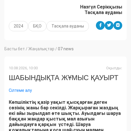
Назгүл Серікқызы
Тасқала ауданы
2024
БҚО
Тасқала ауданы
Басты бет
/
Жаңалықтар
/
07 news
10.08.2026, 10:00
Оқылды:
ШАБЫНДЫҚТА ЖҰМЫС ҚАУЫРТ
Сілтеме алу
Көпшіліктің қазір уақыт қысқарған деген
сөзінің жаны бар секілді. Жарқыраған жаздың
екі айы зырылдап өте шықты. Ауылдағы шаруа
баққан жандар қыстық мал азығын
дайындауға қарқын үстеді. Шаруа
қожалықтарына қоса шай-суын малмен