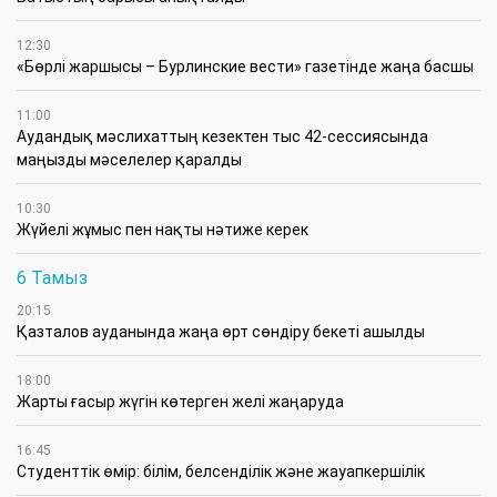
12:30
«Бөрлі жаршысы – Бурлинские вести» газетінде жаңа басшы
11:00
Аудандық мәслихаттың кезектен тыс 42-сессиясында
маңызды мәселелер қаралды
10:30
Жүйелі жұмыс пен нақты нәтиже керек
6 Тамыз
20:15
Қазталов ауданында жаңа өрт сөндіру бекеті ашылды
18:00
Жарты ғасыр жүгін көтерген желі жаңаруда
16:45
Студенттік өмір: білім, белсенділік және жауапкершілік