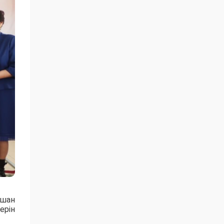
ушан
ерін