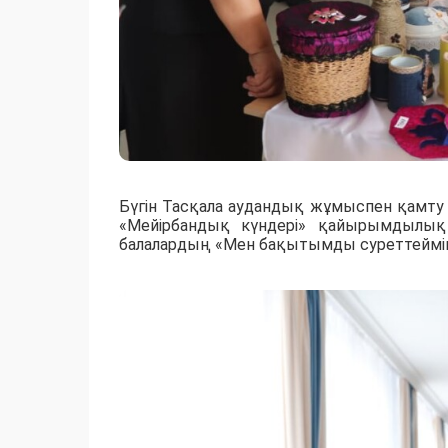
Бүгін Тасқала аудандық жұмыспен қамту
«Мейірбандық күндері» қайырымдылық 
балалардың «Мен бақытымды суреттеймін