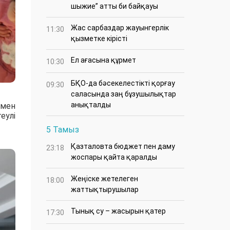
шыжие” атты би байқауы
Жас сарбаздар жауынгерлік
11:30
қызметке кірісті
Ел ағасына құрмет
10:30
БҚО-да бәсекелестікті қорғау
09:30
саласында заң бұзушылықтар
анықталды
ымен
еулі
5 Тамыз
Қазталовта бюджет пен даму
23:18
жоспары қайта қаралды
Жеңіске жетелеген
18:00
жаттықтырушылар
Тынық су – жасырын қатер
17:30