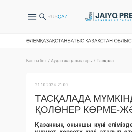
ӘЛЕМ
ҚАЗАҚСТАН
БАТЫС ҚАЗАҚСТАН ОБЛЫ
Басты бет
/
Аудан жаңалықтары
/
Тасқала
21.10.2024, 21:00
ТАСҚАЛАДА МҮМКІНД
ҚОЛӨНЕР КӨРМЕ-ЖӘ
Қазанның оныншы күні елімізде
құрмет көрсету күні аталып өте