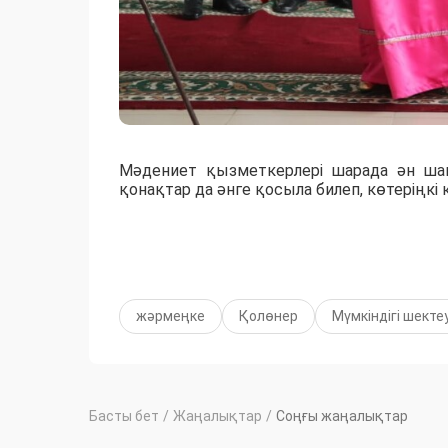
Мәдениет қызметкерлері шарада ән шаш
қонақтар да әнге қосыла билеп, көтеріңкі 
жәрмеңке
Қолөнер
Мүмкіндігі шекте
Басты бет
/
Жаңалықтар
/
Соңғы жаңалықтар