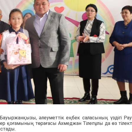
 Бауыржанқызы, әлеуметтік еңбек саласының үздігі Ра
р қоғамының төрағасы Ахмеджан Тілепұлы да өз тілект
ыстады.