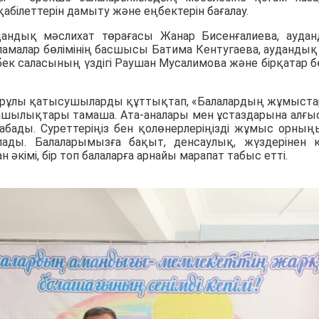
білеттерін дамыту және еңбектерін бағалау.
удандық мәслихат төрағасы Жанар Бисенғалиева, ауда
амалар бөлімінің басшысы Батима Кентугаева, аудандық
бек саласының үздігі Раушан Мусалимова және бірқатар б
Асқарұлы қатысушыларды құттықтап, «Балалардың жұмыст
машылықтары тамаша. Ата-аналары мен ұстаздарына алғ
абады. Суреттеріңіз бен қолөнерлеріңізді жұмыс орның
лады. Балаларымызға бақыт, денсаулық, жүздерінен к
ан әкімі, бір топ балаларға арнайы марапат табыс етті.