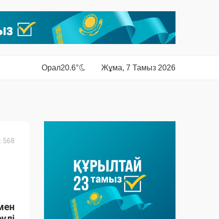
Орал
20.6°
Жұма, 7 Тамыз 2026
 568
мен
улі