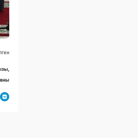
лген
ызы,
даны