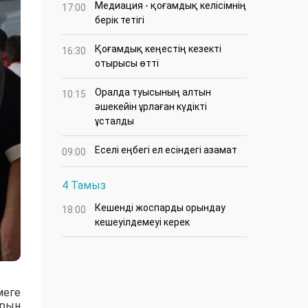
Медиация - қоғамдық келісімнің
17:00
берік тетігі
Қоғамдық кеңестің кезекті
16:30
отырысы өтті
Оралда туысының алтын
10:15
әшекейін ұрлаған күдікті
ұсталды
Еселі еңбегі ел есіндегі азамат
09:00
4 Тамыз
Кешенді жоспарды орындау
18:00
кешеуілдемеуі керек
меге
арын