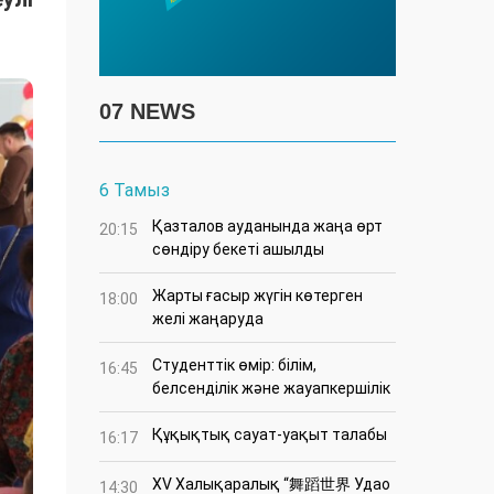
07 NEWS
6 Тамыз
Қазталов ауданында жаңа өрт
20:15
сөндіру бекеті ашылды
Жарты ғасыр жүгін көтерген
18:00
желі жаңаруда
Студенттік өмір: білім,
16:45
белсенділік және жауапкершілік
Құқықтық сауат-уақыт талабы
16:17
XV Халықаралық “舞蹈世界 Удао
14:30