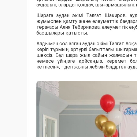
аударып, оларды қолдау, шығармашылық қа
Шараға аудан әкімі Талғат Шакиров, а
жұмыспен қамту және әлеуметтік бағдарл
төрағасы Алия Тебирикова, әлеуметтік ең
басшылары қатысты.
Алдымен сөз алған аудан әкімі Талғат 
көріп тұрмын, әртүрлі бағыттағы шығар
шексіз. Бұл шара жыл сайын жалғасын т
немесе үйіңізге қойсаңыз, керемет бо
кетпесін», - деп жылы лебізін білдірген ауд