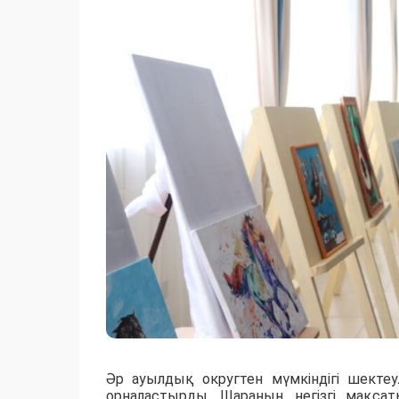
Әр ауылдық округтен мүмкіндігі шектеу
орналастырды. Шараның негізгі мақса