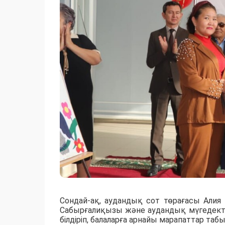
Сондай-ақ, аудандық сот төрағасы Алия
Сабырғалиқызы және аудандық мүгедекте
білдіріп, балаларға арнайы марапаттар таб