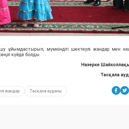
у ұйымдастырып, мүмкіндігі шектеулі жандар мен ке
көңіл күйде болды.
Назерке Шайхоллақ
Тасқала ау
улі жандар
Тасқала ауданы