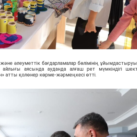
 және әлеуметтік бағдарламалар бөлімінің ұйымдастыру
айлығы аясында ауданда алғаш рет мүмкіндігі шект
» атты қолөнер көрме-жәрмеңкесі өтті.