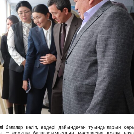
лі балалар келіп, өздері дайындаған туындыларын көр
ты – ерекше балаларымыздың мәселесіне қоғам наз