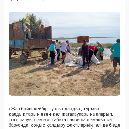
«Жаз бойы кейбір тұрғындардың тұрмыс
қалдықтарын өзен-көл жағалауларына апарып,
төге салуы немесе табиғат аясына демалысқа
барғанда қоқыс қалдыру фактілерінің әлі де бізде