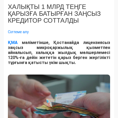
ХАЛЫҚТЫ 1 МЛРД ТЕҢГЕ
ҚАРЫЗҒА БАТЫРҒАН ЗАҢСЫЗ
КРЕДИТОР СОТТАЛДЫ
Сілтеме алу
ҚМА
мәліметінше, Қостанайда лицензиясыз
заңсыз микроқаржылық қызметпен
айналысып, халыққа жылдық мөлшерлемесі
120%-ға дейін жететін қарыз берген жергілікті
тұрғынға қатысты үкім шықты.