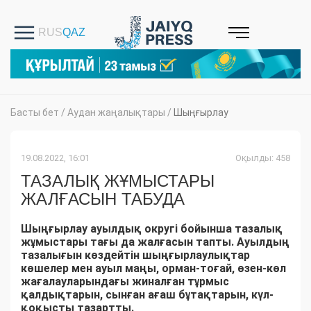
Басты бет
/
Аудан жаңалықтары
/
Шыңғырлау
19.08.2022, 16:01
Оқылды: 458
ТАЗАЛЫҚ ЖҰМЫСТАРЫ
ЖАЛҒАСЫН ТАБУДА
Шыңғырлау ауылдық округі бойынша тазалық
жұмыстары тағы да жалғасын тапты. Ауылдың
тазалығын көздейтін шыңғырлаулықтар
көшелер мен ауыл маңы, орман-тоғай, өзен-көл
жағалауларындағы жиналған тұрмыс
қалдықтарын, сынған ағаш бұтақтарын, күл-
қоқысты тазартты.