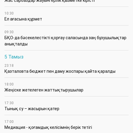
Жас сарбаздар жауынгерлік қызметке кірісті
10:30
Ел ағасына құрмет
09:30
БҚО-да бәсекелестікті қорғау саласында заң бұзушылықтар
анықталды
5 Тамыз
23:18
Қазталовта бюджет пен даму жоспары қайта қаралды
18:00
Жеңіске жетелеген жаттықтырушылар
17:30
Тынық су – жасырын қатер
17:00
Медиация - қоғамдық келісімнің берік тетігі