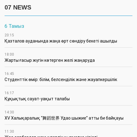
07 NEWS
6 Тамыз
20:15
Қазталов ауданында жаңа өрт сөндіру бекеті ашылды
18:00
Жарты ғасыр жүгін көтерген желі жаңаруда
16:45
Студенттік өмір: білім, белсенділік және жауапкершілік
16:17
Құқықтық сауат-уақыт талабы
14:30
XV Халықаралық “舞蹈世界 Удао шыжие” атты би байқауы
11:30