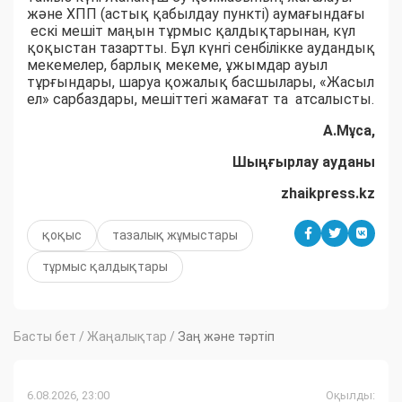
және ХПП (астық қабылдау пункті) аумағындағы
ескі мешіт маңын тұрмыс қалдықтарынан, күл
қоқыстан тазартты. Бұл күнгі сенбілікке аудандық
мекемелер, барлық мекеме, ұжымдар ауыл
тұрғындары, шаруа қожалық басшылары, «Жасыл
ел» сарбаздары, мешіттегі жамағат та атсалысты.
А.Мұса,
Шыңғырлау ауданы
zhaikpress.kz
қоқыс
тазалық жұмыстары
тұрмыс қалдықтары
Басты бет
/
Жаңалықтар
/
Заң және тәртіп
6.08.2026, 23:00
Оқылды: