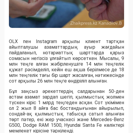
OLX пен Instagram арқылы клиент тартқан
айыпталушы азаматтардың ауыр жағдайын
пайдаланып, нотариаттық шарттарда қарыз
сомасын негізсіз ұлғайтып көрсеткен. Мысалы, 9
млн теңге алған жәбірленушіге 14 млн теңгелік
құжат рәсімделіп, кейін еш ақша берілмесе де 18
млн теңгелік тағы бір шарт жасалған, нәтижесінде
сот арқылы 26 млн теңге өндіріліп алынған.
Бұл заңсыз әрекеттердің салдарынан 50-ден
астам азамат зардап шегіп, қылмыстық жолмен
түскен кіріс 1 млрд теңгеден асқан. Сот үкімімен
ол 2 жыл 8 айға бас бостандығынан айырылып,
сондай-ақ қылмыстық табысқа сатып алынған
төрт пәтер, екі жер учаскесі және Mercedes-Benz
G500, Dodge RAM 1500, Hyundai Santa Fe көліктері
мемлекет кірісіне тәркіленді.