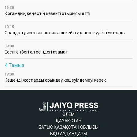
16:30
Қоғамдық кеңестің кезекті отырысы өтті
10:15
Оралда туысының алтын әшекейін ұрлаған күдікті ұсталды
09:00
Еселі еңбегі ел есіндегі азамат
4 Тамыз
18:00
Кешенді жоспарды орындау кешеуілдемеуі керек
ӘЛЕМ
ҚАЗАҚСТАН
БАТЫС ҚАЗАҚСТАН ОБЛЫСЫ
БҚО АУДАНДАРЫ