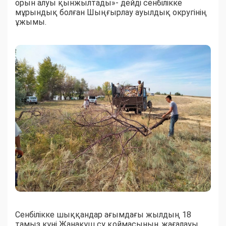
орын алуы қынжылтады»- дейді сенбілікке
мұрындық болған Шыңғырлау ауылдық округінің
ұжымы.
Сенбілікке шыққандар ағымдағы жылдың 18
тамыз күні Жанакүш су қоймасының жағалауы