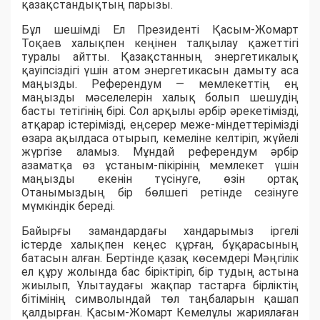
қазақстандықтың парызы.
Бұл шешімді Ел Президенті Қасым-Жомарт
Тоқаев халықпен кеңінен талқылау қажеттігі
туралы айтты. Қазақстанның энергетикалық
қауіпсіздігі үшін атом энергетикасын дамыту аса
маңызды. Референдум — мемлекеттің ең
маңызды мәселелерін халық болып шешудің
басты тетігінің бірі. Сол арқылы әрбір әрекетімізді,
атқарар істерімізді, еңсерер меже-міндеттерімізді
өзара ақылдаса отырып, кемеліне келтіріп, жүйелі
жүргізе аламыз. Мұндай референдум әрбір
азаматқа өз ұстаным-пікірінің мемлекет үшін
маңызды екенін түсінуге, өзін ортақ
Отанымыздың бір бөлшегі ретінде сезінуге
мүмкіндік береді.
Байырғы замандардағы хандарымыз іргелі
істерде халықпен кеңес құрған, бұқарасының
батасын алған. Бертінде қазақ көсемдері Мәңгілік
ел құру жолында бас біріктіріп, бір тудың астына
жиылып, Ұлытаудағы жақпар тастарға бірліктің
бітімінің символындай төл таңбаларын қашап
қалдырған. Қасым-Жомарт Кемелұлы жариялаған