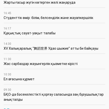
Жарты ғасыр жүгін көтерген желі жаңаруда
16:45
Студенттік өмір: білім, белсенділік және жауапкершілік
16:17
Құқықтық сауат-уақыт талабы
14:30
XV Халықаралық “舞蹈世界 Удао шыжие” атты би байқауы
11:30
Жас сарбаздар жауынгерлік қызметке кірісті
10:30
Ел ағасына құрмет
09:30
БҚО-да бәсекелестікті қорғау саласында заң бұзушылықтар
анықталды