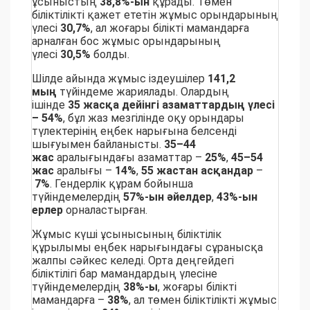
ұсыныстың
38,8%-ын
құрады. Төмен
біліктілікті қажет ететін жұмыс орындарының
үлесі
30,7%
, ал жоғары білікті мамандарға
арналған бос жұмыс орындарының
үлесі
30,5%
болды.
Шілде айында жұмыс іздеушілер
141,2
мың
түйіндеме жариялады. Олардың
ішінде
35 жасқа дейінгі азаматтардың үлесі
– 54%
, бұл жаз мезгілінде оқу орындары
түлектерінің еңбек нарығына белсенді
шығуымен байланысты.
35–44
жас
аралығындағы азаматтар –
25%
,
45–54
жас
аралығы –
14%
,
55 жастан асқандар
–
7%
. Гендерлік құрам бойынша
түйіндемелердің
57%-ын әйелдер
,
43%-ын
ерлер
орналастырған.
Жұмыс күші ұсынысының біліктілік
құрылымы еңбек нарығындағы сұранысқа
жалпы сәйкес келеді. Орта деңгейдегі
біліктілігі бар мамандардың үлесіне
түйіндемелердің
38%-ы
, жоғары білікті
мамандарға –
38%
, ал төмен біліктілікті жұмыс