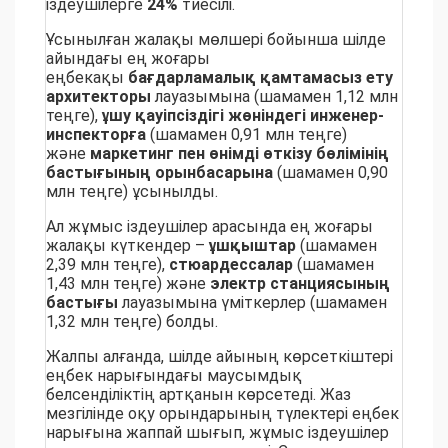
іздеушілерге
24%
тиесілі.
Ұсынылған жалақы мөлшері бойынша шілде
айындағы ең жоғары
еңбекақы
бағдарламалық қамтамасыз ету
архитекторы
лауазымына (шамамен 1,12 млн
теңге),
ұшу қауіпсіздігі жөніндегі инженер-
инспекторға
(шамамен 0,91 млн теңге)
және
маркетинг
пен
өнімді өткізу бөлімінің
бастығының орынбасарына
(шамамен 0,90
млн теңге) ұсынылды.
Ал жұмыс іздеушілер арасында ең жоғары
жалақы күткендер –
ұшқыштар
(шамамен
2,39 млн теңге),
стюардессалар
(шамамен
1,43 млн теңге) және
электр станциясының
бастығы
лауазымына үміткерлер (шамамен
1,32 млн теңге) болды.
Жалпы алғанда, шілде айының көрсеткіштері
еңбек нарығындағы маусымдық
белсенділіктің артқанын көрсетеді. Жаз
мезгілінде оқу орындарының түлектері еңбек
нарығына жаппай шығып, жұмыс іздеушілер