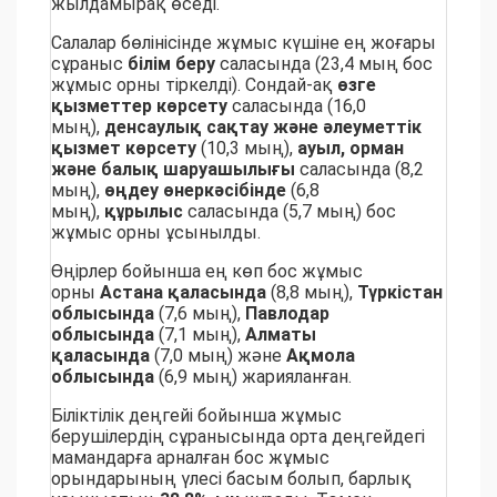
жылдамырақ өседі.
Салалар бөлінісінде жұмыс күшіне ең жоғары
сұраныс
білім беру
саласында (23,4 мың бос
жұмыс орны тіркелді). Сондай-ақ
өзге
қызметтер көрсету
саласында (16,0
мың),
денсаулық сақтау және әлеуметтік
қызмет көрсету
(10,3 мың),
ауыл, орман
және балық шаруашылығы
саласында (8,2
мың),
өңдеу өнеркәсібінде
(6,8
мың),
құрылыс
саласында (5,7 мың) бос
жұмыс орны ұсынылды.
Өңірлер бойынша ең көп бос жұмыс
орны
Астана қаласында
(8,8 мың),
Түркістан
облысында
(7,6 мың),
Павлодар
облысында
(7,1 мың),
Алматы
қаласында
(7,0 мың) және
Ақмола
облысында
(6,9 мың) жарияланған.
Біліктілік деңгейі бойынша жұмыс
берушілердің сұранысында орта деңгейдегі
мамандарға арналған бос жұмыс
орындарының үлесі басым болып, барлық