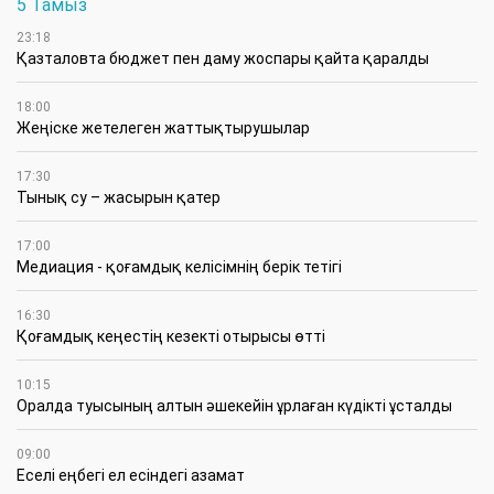
5 Тамыз
23:18
Қазталовта бюджет пен даму жоспары қайта қаралды
18:00
Жеңіске жетелеген жаттықтырушылар
17:30
Тынық су – жасырын қатер
17:00
Медиация - қоғамдық келісімнің берік тетігі
16:30
Қоғамдық кеңестің кезекті отырысы өтті
10:15
Оралда туысының алтын әшекейін ұрлаған күдікті ұсталды
09:00
Еселі еңбегі ел есіндегі азамат