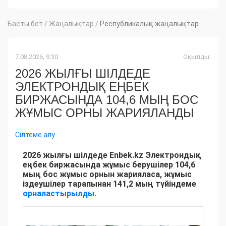
Басты бет
/
Жаңалықтар
/
Республикалық жаңалықтар
7.08.2026, 9:30
Оқылды:
2026 ЖЫЛҒЫ ШІЛДЕДЕ
ЭЛЕКТРОНДЫҚ ЕҢБЕК
БИРЖАСЫНДА 104,6 МЫҢ БОС
ЖҰМЫС ОРНЫ ЖАРИЯЛАНДЫ
Сілтеме алу
2026 жылғы шілдеде Enbek.kz Электрондық
еңбек биржасында жұмыс берушілер 104,6
мың бос жұмыс орнын жарияласа, жұмыс
іздеушілер тарапынан 141,2 мың түйіндеме
орналастырылды.