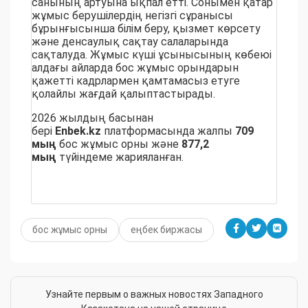
санының артуына ықпал етті. Сонымен қатар
жұмыс берушілердің негізгі сұранысы
бұрынғысынша білім беру, қызмет көрсету
және денсаулық сақтау салаларында
сақталуда. Жұмыс күші ұсынысының көбеюі
алдағы айларда бос жұмыс орындарын
қажетті кадрлармен қамтамасыз етуге
қолайлы жағдай қалыптастырады.
2026 жылдың басынан
бері
Enbek.kz
платформасында жалпы
709
мың
бос жұмыс орны және
877,2
мың
түйіндеме жарияланған.
бос жұмыс орны
еңбек биржасы
Узнайте первым о важных новостях Западного