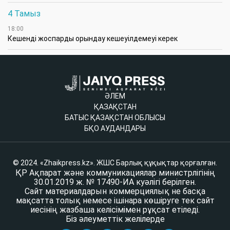
4 Тамыз
18:00
Кешенді жоспарды орындау кешеуілдемеуі керек
ӘЛЕМ
ҚАЗАҚСТАН
БАТЫС ҚАЗАҚСТАН ОБЛЫСЫ
БҚО АУДАНДАРЫ
© 2024. «Zhaikpress.kz». ЖШС Барлық құқықтар қорғалған.
ҚР Ақпарат және коммуникациялар министрлігінің
30.01.2019 ж. № 17490-ИА куәлігі берілген.
Сайт материалдарын коммерциялық не басқа
мақсатта толық немесе ішінара көшіруге тек сайт
иесінің жазбаша келісімімен рұқсат етіледі.
Біз әлеуметтік желілерде