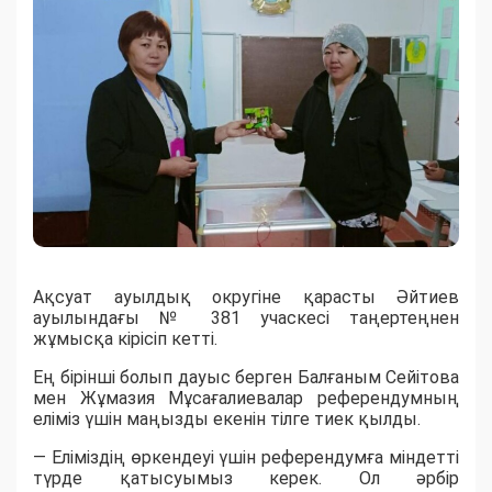
Ақсуат ауылдық округіне қарасты Әйтиев
ауылындағы № 381 учаскесі таңертеңнен
жұмысқа кірісіп кетті.
Ең бірінші болып дауыс берген Балғаным Сейітова
мен Жұмазия Мұсағалиевалар референдумның
еліміз үшін маңызды екенін тілге тиек қылды.
— Еліміздің өркендеуі үшін референдумға міндетті
түрде қатысуымыз керек. Ол әрбір