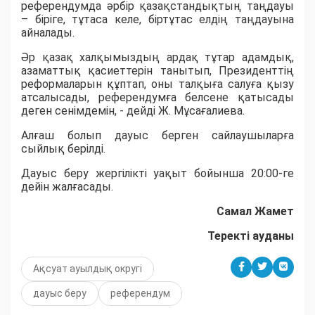
референдумда әрбір қазақстандықтың таңдауы
– біріге, тұтаса келе, біртұтас елдің таңдауына
айналады.
Әр қазақ халқымыздың ардақ тұтар адамдық,
азаматтық қасиеттерін танытып, Президенттің
реформаларын құптап, оны талқыға салуға қызу
атсалысады, референдумға белсене қатысады
деген сенімдемін, - дейді Ж. Мұсағалиева.
Алғаш болып дауыс берген сайлаушыларға
сыйлық берілді.
Дауыс беру жергілікті уақыт бойынша 20:00-ге
дейін жалғасады.
Самал Жамет
Теректі ауданы
Ақсуат ауылдық округі
дауыс беру
референдум