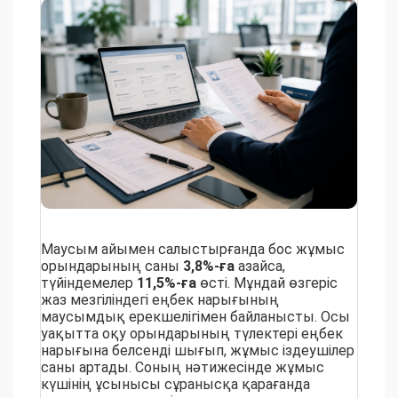
Маусым айымен салыстырғанда бос жұмыс
орындарының саны
3,8%-ға
азайса,
түйіндемелер
11,5%-ға
өсті. Мұндай өзгеріс
жаз мезгіліндегі еңбек нарығының
маусымдық ерекшелігімен байланысты. Осы
уақытта оқу орындарының түлектері еңбек
нарығына белсенді шығып, жұмыс іздеушілер
саны артады. Соның нәтижесінде жұмыс
күшінің ұсынысы сұранысқа қарағанда