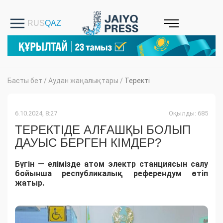
Басты бет
/
Аудан жаңалықтары
/
Теректі
6.10.2024, 8:27
Оқылды: 685
ТЕРЕКТІДЕ АЛҒАШҚЫ БОЛЫП
ДАУЫС БЕРГЕН КІМДЕР?
Бүгін — елімізде атом электр станциясын салу
бойынша республикалық референдум өтіп
жатыр.