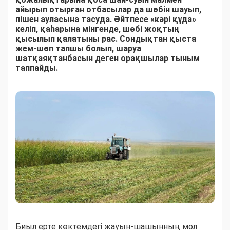
айырып отырған отбасылар да шөбін шауып,
пішен ауласына тасуда. Әйтпесе «кәрі құда»
келіп, қаһарына мінгенде, шөбі жоқтың
қысылып қалатыны рас. Сондықтан қыста
жем-шөп тапшы болып, шаруа
шатқаяқтанбасын деген орақшылар тыным
таппайды.
Биыл ерте көктемдегі жауын-шашынның мол