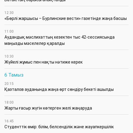
12:30
«Бөрлі жаршысы – Бурлинские вести» газетінде жаңа басшы
11:00
Аудандық мәслихаттың кезектен тыс 42-сессиясында
маңызды мәселелер қаралды
10:30
Жүйелі жұмыс пен нақты нәтиже керек
6 Тамыз
20:15
Қазталов ауданында жаңа өрт сөндіру бекеті ашылды
18:00
Жарты ғасыр жүгін көтерген желі жаңаруда
16:45
Студенттік өмір: білім, белсенділік және жауапкершілік