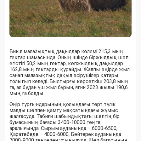
Биыл малазықтық дақылдар көлемі 215,3 мың
гектар шамасында. Оның ішінде біржылдық шөп
егістігі 50,2 мың гектар, көпжылдық дақылдар
162,8 мың гектарды құрайды. Жалпы өңірде жыл
санап малазықтық дақыл өсірушілер қатары
толығып келеді. Былтырғы көрсеткіш 203,8 мың
га, ал бұдан үш жыл бұрын, яғни 2023 жылы 190,6
мың га болды.
Өңір тұрғындарының қолындағы төрт түлік
малды шөппен қамту мақсатындағы жұмыс
жалғасуда. Табиғи шабындықтағы шөптің бір
бумасының бағасы 3400-10000 теңге
аралығында. Сырым ауданында – 6000-6500,
Қаратөбеде – 4000-6000, Бәйтерек ауданында
7000-9000 теңгеден ұсынылуда. Шөп бағасының