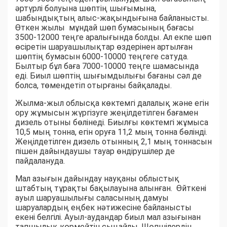
әртүрлі болуына шөптің шығымына,
шабындықтың алыс-жақындығына байланысты.
Өткен жылы мұндай шөп бумасының бағасы
3500-12000 теңге аралығында болды. Ал екпе шөп
өсіретін шаруашылықтар өздерінен артылған
шөптің бумасын 6000-10000 теңгеге сатуда.
Былтыр бұл баға 7000-10000 теңге шамасында
еді. Биыл шөптің шығымдылығы бағаны сәл де
болса, төмендетіп отырғаны байқалады.
Жылма-жыл облысқа көктемгі далалық және егін
ору жұмысын жүргізуге жеңілдетілген бағамен
дизель отыны бөлінеді. Биылғы көктемгі жұмыса
10,5 мың тонна, егін оруға 11,2 мың тонна бөлінді.
Жеңілдетілген дизель отынның 2,1 мың тоннасын
пішен дайындаушы тауар өндірушілер де
пайдалануда.
Мал азығын дайындау науқаны облыстық
штабтың тұрақты бақылауына алынған. Өйткені
ауыл шаруашылығы саласының дамуы
шаруалардың еңбек нәтижесіне байланысты
екені белгілі. Ауыл-аудандар биыл мал азығынан
тапшылық көрмейтін сыңайлы. Шөпшілердің