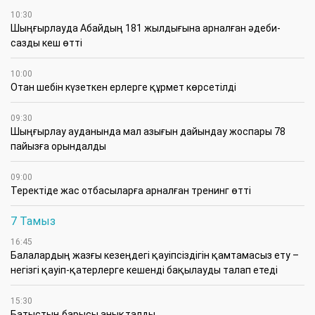
10:30
Шыңғырлауда Абайдың 181 жылдығына арналған әдеби-
сазды кеш өтті
10:00
Отан шебін күзеткен ерлерге құрмет көрсетілді
09:30
​Шыңғырлау ауданында мал азығын дайындау жоспары 78
пайызға орындалды
09:00
​Теректіде жас отбасыларға арналған тренинг өтті
7 Тамыз
16:45
Балалардың жазғы кезеңдегі қауіпсіздігін қамтамасыз ету –
негізгі қауіп-қатерлерге кешенді бақылауды талап етеді
15:30
Батыстың барысы анықталды