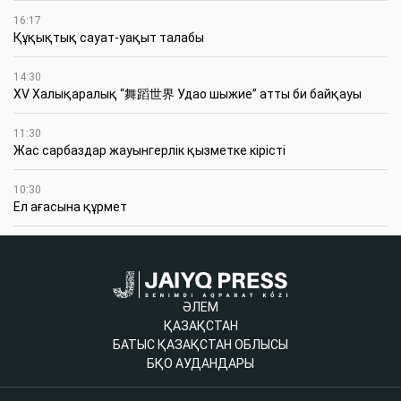
16:17
Құқықтық сауат-уақыт талабы
14:30
XV Халықаралық “舞蹈世界 Удао шыжие” атты би байқауы
11:30
Жас сарбаздар жауынгерлік қызметке кірісті
10:30
Ел ағасына құрмет
ӘЛЕМ
ҚАЗАҚСТАН
БАТЫС ҚАЗАҚСТАН ОБЛЫСЫ
БҚО АУДАНДАРЫ