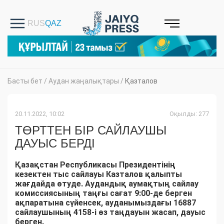
Басты бет
/
Аудан жаңалықтары
/
Қазталов
20.11.2022, 10:02
Оқылды: 277
ТӨРТТЕН БІР САЙЛАУШЫ
ДАУЫС БЕРДІ
Қазақстан Республикасы Президентінің
кезектен тыс сайлауы Казталов қалыпты
жағдайда өтуде. Аудандық аумақтың сайлау
комиссиясының таңғы сағат 9:00-де берген
ақпаратына сүйенсек, ауданымыздағы 16887
сайлаушының 4158-і өз таңдауын жасап, дауыс
берген.