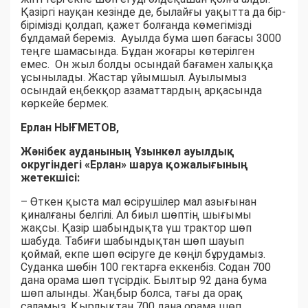
Қазіргі науқан кезінде де, былайғы уақытта да бір-
бірімізді қолдап, қажет болғанда көмегімізді
бұлдамай береміз. Ауылда бума шөп бағасы 3000
теңге шамасында. Бұдан жоғары көтерілген
емес. Он жыл болды осындай бағамен халыққа
ұсынылады. Жастар ұйымшыл. Ауылымыз
осындай еңбекқор азаматтардың арқасында
көркейе бермек.
Ерлан НЫҒМЕТОВ,
Жәнібек ауданының Ұзынкөл ауылдық
округіндегі «Ерлан» шаруа қожалығының
жетекшісі:
– Өткен қыста мал өсірушілер мал азығынан
қиналғаны белгілі. Ал биыл шөптің шығымы
жақсы. Қазір шабындықта үш трактор шөп
шабуда. Табиғи шабындықтан шөп шауып
қоймай, екпе шөп өсіруге де көңіл бұрудамыз.
Суданка шөбін 100 гектарға еккенбіз. Содан 700
дана орама шөп түсірдік. Былтыр 92 дана бума
шөп алынды. Жаңбыр болса, тағы да орақ
саламыз. Қырлықтан 700 дана орама шөп