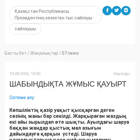
Қазақстан Республикасы
Президентінің кезектен тыс сайлауы
сайлаушы
Басты бет
/
Жаңалықтар
/
07 news
10.08.2026, 10:00
Оқылды:
ШАБЫНДЫҚТА ЖҰМЫС ҚАУЫРТ
Сілтеме алу
Көпшіліктің қазір уақыт қысқарған деген
сөзінің жаны бар секілді. Жарқыраған жаздың
екі айы зырылдап өте шықты. Ауылдағы шаруа
баққан жандар қыстық мал азығын
дайындауға қарқын үстеді. Шаруа
қожалықтарына қоса шай-суын малмен