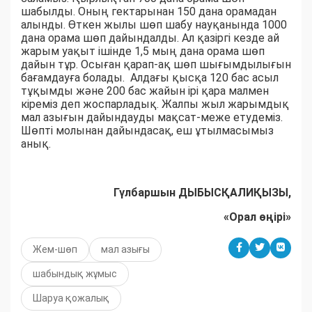
шабылды. Оның гектарынан 150 дана орамадан
алынды. Өткен жылы шөп шабу науқанында 1000
дана орама шөп дайындалды. Ал қазіргі кезде ай
жарым уақыт ішінде 1,5 мың дана орама шөп
дайын тұр. Осыған қарап-ақ шөп шығымдылығын
бағамдауға болады. Алдағы қысқа 120 бас асыл
тұқымды және 200 бас жайын ірі қара малмен
кіреміз деп жоспарладық. Жалпы жыл жарымдық
мал азығын дайындауды мақсат-меже етудеміз.
Шөпті молынан дайындасақ, еш ұтылмасымыз
анық.
Гүлбаршын ДЫБЫСҚАЛИҚЫЗЫ,
«Орал өңірі»
Жем-шөп
мал азығы
шабындық жұмыс
Шаруа қожалық