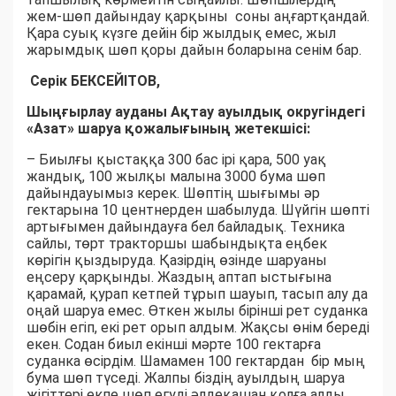
жем-шөп дайындау қарқыны соны аңғартқандай.
Қара суық күзге дейін бір жылдық емес, жыл
жарымдық шөп қоры дайын боларына сенім бар.
Серік БЕКСЕЙІТОВ,
Шыңғырлау ауданы Ақтау ауылдық округіндегі
«Азат» шаруа қожалығының жетекшісі:
– Биылғы қыстаққа 300 бас ірі қара, 500 уақ
жандық, 100 жылқы малына 3000 бума шөп
дайындауымыз керек. Шөптің шығымы әр
гектарына 10 центнерден шабылуда. Шүйгін шөпті
артығымен дайындауға бел байладық. Техника
сайлы, төрт тракторшы шабындықта еңбек
көрігін қыздыруда. Қазірдің өзінде шаруаны
еңсеру қарқынды. Жаздың аптап ыстығына
қарамай, қурап кетпей тұрып шауып, тасып алу да
оңай шаруа емес. Өткен жылы бірінші рет суданка
шөбін егіп, екі рет орып алдым. Жақсы өнім береді
екен. Содан биыл екінші мәрте 100 гектарға
суданка өсірдім. Шамамен 100 гектардан бір мың
бума шөп түседі. Жалпы біздің ауылдың шаруа
жігіттері екпе шөп егуді әлдеқашан қолға алды.