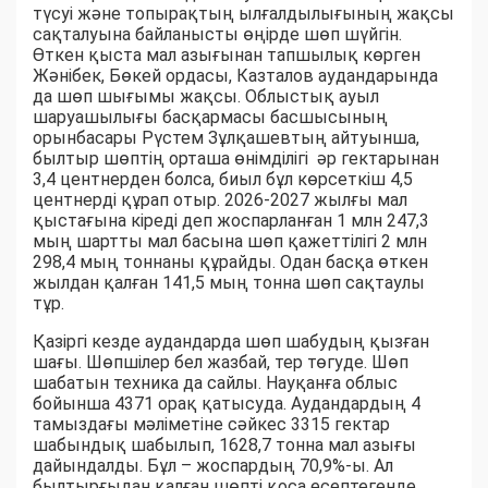
түсуі және топырақтың ылғалдылығының жақсы
сақталуына байланысты өңірде шөп шүйгін.
Өткен қыста мал азығынан тапшылық көрген
Жәнібек, Бөкей ордасы, Казталов аудандарында
да шөп шығымы жақсы. Облыстық ауыл
шаруашылығы басқармасы басшысының
орынбасары Рүстем Зұлқашевтың айтуынша,
былтыр шөптің орташа өнімділігі әр гектарынан
3,4 центнерден болса, биыл бұл көрсеткіш 4,5
центнерді құрап отыр. 2026-2027 жылғы мал
қыстағына кіреді деп жоспарланған 1 млн 247,3
мың шартты мал басына шөп қажеттілігі 2 млн
298,4 мың тоннаны құрайды. Одан басқа өткен
жылдан қалған 141,5 мың тонна шөп сақтаулы
тұр.
Қазіргі кезде аудандарда шөп шабудың қызған
шағы. Шөпшілер бел жазбай, тер төгуде. Шөп
шабатын техника да сайлы. Науқанға облыс
бойынша 4371 орақ қатысуда. Аудандардың 4
тамыздағы мәліметіне сәйкес 3315 гектар
шабындық шабылып, 1628,7 тонна мал азығы
дайындалды. Бұл – жоспардың 70,9%-ы. Ал
былтырғыдан қалған шөпті қоса есептегенде