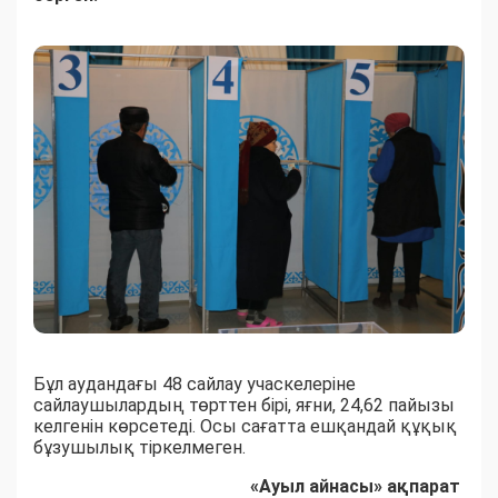
Бұл аудандағы 48 сайлау учаскелеріне
сайлаушылардың төрттен бірі, яғни,​ 24,62 пайызы
келгенін көрсетеді. Осы сағатта ешқандай құқық
бұзушылық тіркелмеген.
«Ауыл айнасы» ақпарат