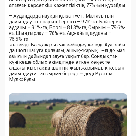
аталған көрсеткіш қажеттіліктің 77%-ын құрайды.
– Аудандарда науқан қыза түсті. Мал азығын
дайындау жоспарын Теректі – 97%-ға, Бәйтерек
ауданы – 91%-ға, Бөрлі – 81,3%-ға, Сырым – 79,6%-
ға, Шыңғырлау – 78%-ға, Ақжайық ауданы –
76,5%-ға
жеткізді. Басқалары сәл кейіндеу келеді. Ауа райы
да шөп шабуға қолайлы, ашық-жарық. Әлі де мал
азығын дайындап алуға уақыт бар. Сондықтан
күні кеше облыс әкімдігінде өткен кеңесте
алдағы қыстаққа шөптің жыл жарымдық қорын
дайындауға тапсырма берілді, – деді Рүстем
Мүлкәйұлы.