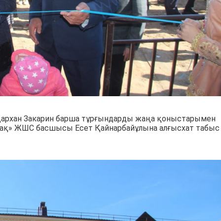
 Дархан Закарин барша тұрғындарды жаңа қоныстарымен
шақ» ЖШС басшысы Есет Қайнарбайұлына алғысхат табыс