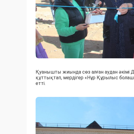
Қуанышты жиында сөз алған аудан әкімі
құттықтап, мердігер «Нұр Құрылыс бола
етті.