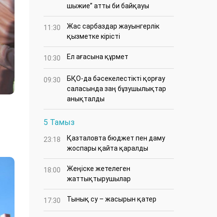
шыжие” атты би байқауы
Жас сарбаздар жауынгерлік
11:30
қызметке кірісті
Ел ағасына құрмет
10:30
БҚО-да бәсекелестікті қорғау
09:30
саласында заң бұзушылықтар
анықталды
5 Тамыз
Қазталовта бюджет пен даму
23:18
жоспары қайта қаралды
Жеңіске жетелеген
18:00
жаттықтырушылар
Тынық су – жасырын қатер
17:30