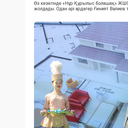
Өз кезегінде «Нұр Құрылыс болашақ» ЖШС 
жолдады. Одан әрі ардагер Ғиният Валиев та 