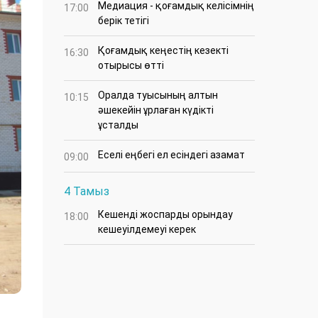
Медиация - қоғамдық келісімнің
17:00
берік тетігі
Қоғамдық кеңестің кезекті
16:30
отырысы өтті
Оралда туысының алтын
10:15
әшекейін ұрлаған күдікті
ұсталды
Еселі еңбегі ел есіндегі азамат
09:00
4 Тамыз
Кешенді жоспарды орындау
18:00
кешеуілдемеуі керек