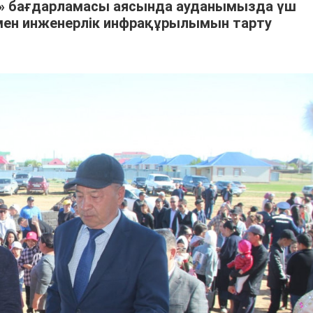
р» бағдарламасы аясында ауданымызда үш
мен инженерлік инфрақұрылымын тарту