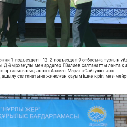
ғни 1-подъездегі - 12, 2-подъездегі 9 отбасыға тұрғын үй
сы Д.Әмірханұлы мен ардагер Ғ.Валиев салтанатты лента қ
 орталығының әншісі Азамат Марат «Сәйгүлік» әнін
 ашылу салтанатына жиналған қауым ішке кіріп, мәз-мей