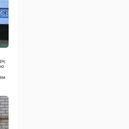
дің
ию
рам