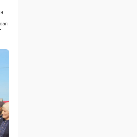
ан
сап,
-