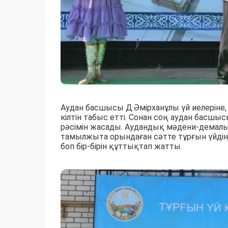
Аудан басшысы Д.Әмірханұлы үй иелеріне, я
кілтін табыс етті. Сонан соң аудан басшы
рәсімін жасады. Аудандық мәдени-демалыс
тамылжыта орындаған сәтте тұрғын үйдің
боп бір-бірін құттықтап жатты.