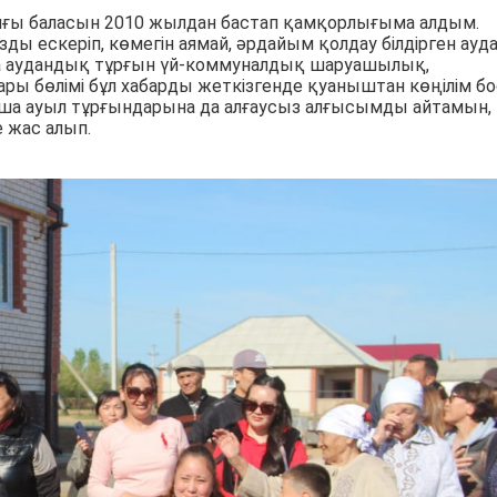
ы баласын 2010 жылдан бастап қамқорлығыма алдым.
ды ескеріп, көмегін аямай, әрдайым қолдау білдірген ауд
да аудандық тұрғын үй-коммуналдық шаруашылық,
ры бөлімі бұл хабарды жеткізгенде қуаныштан көңілім бо
ша ауыл тұрғындарына да алғаусыз алғысымды айтамын, 
 жас алып.