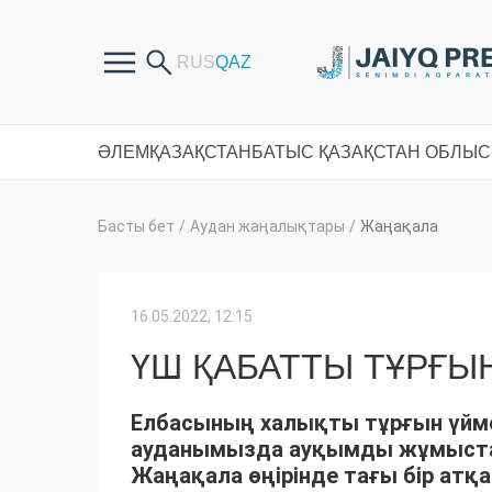
ӘЛЕМ
ҚАЗАҚСТАН
БАТЫС ҚАЗАҚСТАН ОБЛЫ
Басты бет
/
Аудан жаңалықтары
/
Жаңақала
16.05.2022, 12:15
ҮШ ҚАБАТТЫ ТҰРҒЫ
Елбасының халықты тұрғын үйм
ауданымызда ауқымды жұмыстар 
Жаңақала өңірінде тағы бір атқар