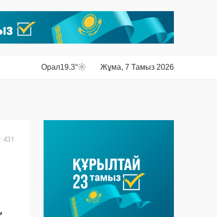
Орал
19.3°
Жұма, 7 Тамыз 2026
 431
,