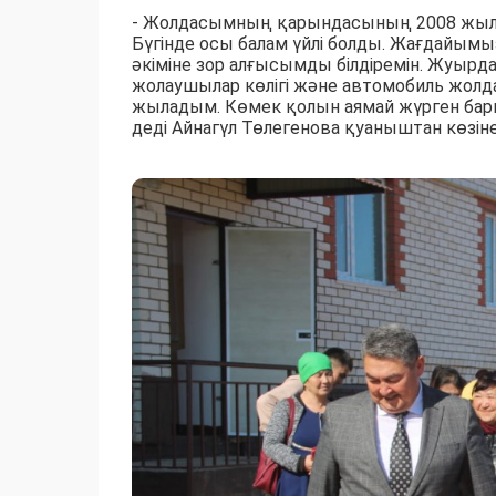
- Жолдасымның қарындасының 2008 жылғ
Бүгінде осы балам үйлі болды. Жағдайымыз
әкіміне зор алғысымды білдіремін. Жуыр
жолаушылар көлігі және автомобиль жолда
жыладым. Көмек қолын аямай жүрген бар
деді Айнагүл Төлегенова қуаныштан көзіне