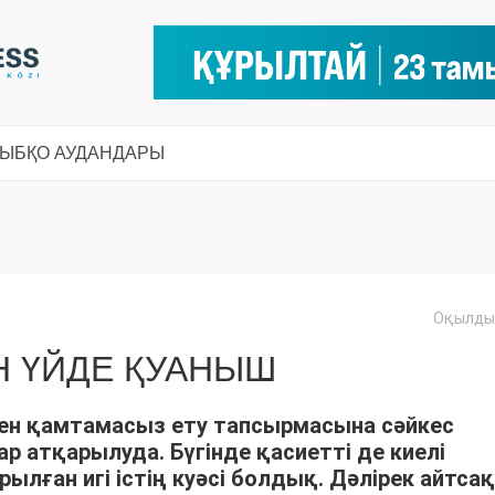
СЫ
БҚО АУДАНДАРЫ
Оқылды:
Н ҮЙДЕ ҚУАНЫШ
ен қамтамасыз ету тапсырмасына сәйкес
атқарылуда. Бүгінде қасиетті де киелі
ылған игі істің куәсі болдық. Дәлірек айтсақ