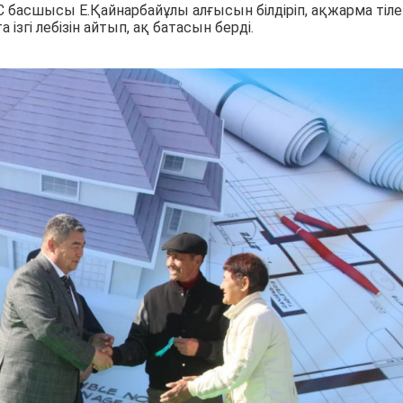
басшысы Е.Қайнарбайұлы алғысын білдіріп, ақжарма тіле
ізгі лебізін айтып, ақ батасын берді.