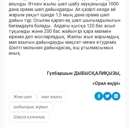
алынды. Өткен жылы шөп шабу науқанында 1000
дана орама шөп дайындалды. Ал қазіргі кезде ай
жарым уақыт ішінде 1,5 мың дана орама шөп
дайын тұр. Осыған қарап-ақ шөп шығымдылығын
бағамдауға болады. Алдағы қысқа 120 бас асыл
тұқымды және 200 бас жайын ірі қара малмен
кіреміз деп жоспарладық. Жалпы жыл жарымдық
мал азығын дайындауды мақсат-меже етудеміз.
Шөпті молынан дайындасақ, еш ұтылмасымыз
анық.
Гүлбаршын ДЫБЫСҚАЛИҚЫЗЫ,
«Орал өңірі»
Жем-шөп
мал азығы
шабындық жұмыс
Шаруа қожалық