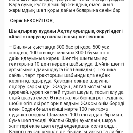
Қара суық күзге дейін бір жылдық емес, жыл
жарымдық шөп қоры дайын боларына сенім бар.
Серік БЕКСЕЙІТОВ,
Шыңғырлау ауданы Ақтау ауылдық округіндегі
«Азат» шаруа қожалығының жетекшісі:
– Биылғы қыстаққа 300 бас ірі қара, 500 уақ
жандық, 100 жылқы малына 3000 бума шөп
дайындауымыз керек. Шөптің шығымы әр
гектарына 10 центнерден шабылуда. Шүйгін шөпті
артығымен дайындауға бел байладық. Техника
сайлы, төрт тракторшы шабындықта еңбек
көрігін қыздыруда. Қазірдің өзінде шаруаны
еңсеру қарқынды. Жаздың аптап ыстығына
қарамай, қурап кетпей тұрып шауып, тасып алу да
оңай шаруа емес. Өткен жылы бірінші рет суданка
шөбін егіп, екі рет орып алдым. Жақсы өнім береді
екен. Содан биыл екінші мәрте 100 гектарға
суданка өсірдім. Шамамен 100 гектардан бір мың
бума шөп түседі. Жалпы біздің ауылдың шаруа
жігіттері екпе шөп егуді әлдеқашан қолға алды.
Қазіргі науқан кезінде де, былайғы уақытта да бір-