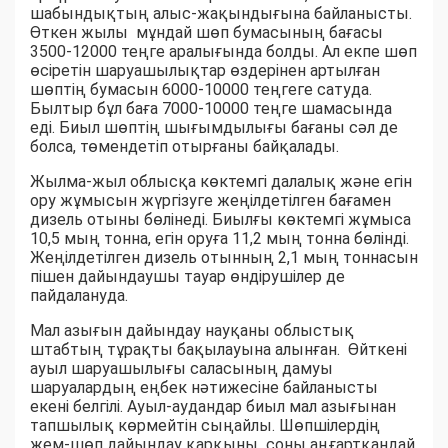
шабындықтың алыс-жақындығына байланысты.
Өткен жылы мұндай шөп бумасының бағасы
3500-12000 теңге аралығында болды. Ал екпе шөп
өсіретін шаруашылықтар өздерінен артылған
шөптің бумасын 6000-10000 теңгеге сатуда.
Былтыр бұл баға 7000-10000 теңге шамасында
еді. Биыл шөптің шығымдылығы бағаны сәл де
болса, төмендетіп отырғаны байқалады.
Жылма-жыл облысқа көктемгі далалық және егін
ору жұмысын жүргізуге жеңілдетілген бағамен
дизель отыны бөлінеді. Биылғы көктемгі жұмыса
10,5 мың тонна, егін оруға 11,2 мың тонна бөлінді.
Жеңілдетілген дизель отынның 2,1 мың тоннасын
пішен дайындаушы тауар өндірушілер де
пайдалануда.
Мал азығын дайындау науқаны облыстық
штабтың тұрақты бақылауына алынған. Өйткені
ауыл шаруашылығы саласының дамуы
шаруалардың еңбек нәтижесіне байланысты
екені белгілі. Ауыл-аудандар биыл мал азығынан
тапшылық көрмейтін сыңайлы. Шөпшілердің
жем-шөп дайындау қарқыны соны аңғартқандай.