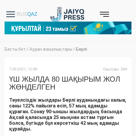
Басты бет
/
Аудан жаңалықтары
/
Бөрлі
7.09.2021, 12:08
Оқылды: 284
ҮШ ЖЫЛДА 80 ШАҚЫРЫМ ЖОЛ
ЖӨНДЕЛГЕН
Тәуелсіздік жылдары Бөрлі ауданындағы халық
саны 122% пайызға өсіп, 57 мың адамды
құраған. Сонау 90-ыншы жылдардың басында
Ақсай қаласында 25 мыңнан астам тұрғын
болса, бүгінде бұл көрсеткіш 42 мың адамды
құрайды.