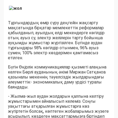
Тұрғындардың өмір сүру деңгейін жақсарту
мақсатында бірқатар мемлекеттік реформалар
қабылданып, ауылдық елді мекендерге көгілдір
отын, ауыз су, электр желілерін тарту бойынша
ауқымды жұмыстар жүргізілген. Бүгінде аудан
тұрғындары 98% көгілдір отынмен, 96% ауыз
сумен, 100% электр көздерімен қамтамасыз
етілген.
Бүгін Өңірлік коммуникациялар қызметі алаңына
келген Бөрлі ауданының әкімі Миржан Сатқанов
қазыналы мекеннің тәуелсіздік жылдарындағы
әлеуметтік- экономикалық даму үрдісі туралы
баяндады.
- Жылма-жыл аудан жолдарын қалпына келтіру
жұмыстарымен айналысып келеміз. Соңғы
уақыттағы атқарылған жұмыстарға көз
жүгіртетін болсақ, көптеген жобаларымыз жүзеге
асырылып, көздеген мақсаттармызға біртіндеп