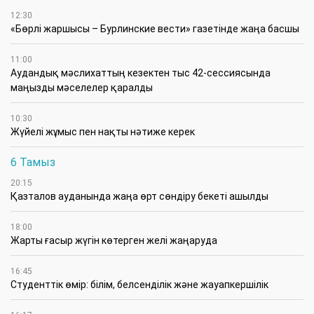
12:30
«Бөрлі жаршысы – Бурлинские вести» газетінде жаңа басшы
11:00
Аудандық мәслихаттың кезектен тыс 42-сессиясында
маңызды мәселелер қаралды
10:30
Жүйелі жұмыс пен нақты нәтиже керек
6 Тамыз
20:15
Қазталов ауданында жаңа өрт сөндіру бекеті ашылды
18:00
Жарты ғасыр жүгін көтерген желі жаңаруда
16:45
Студенттік өмір: білім, белсенділік және жауапкершілік