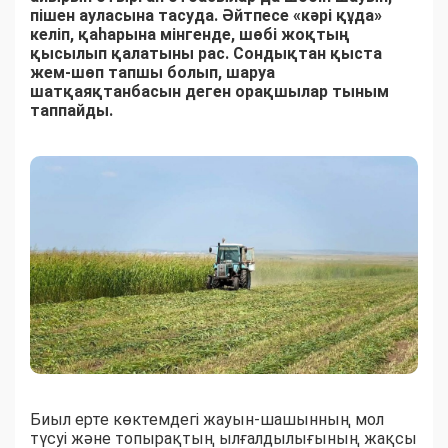
пішен ауласына тасуда. Әйтпесе «кәрі құда»
келіп, қаһарына мінгенде, шөбі жоқтың
қысылып қалатыны рас. Сондықтан қыста
жем-шөп тапшы болып, шаруа
шатқаяқтанбасын деген орақшылар тыным
таппайды.
Биыл ерте көктемдегі жауын-шашынның мол
түсуі және топырақтың ылғалдылығының жақсы