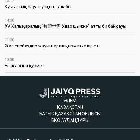
16:17
Құқықтық сауат-уақыт талабы
14:30
XV Халықаралық “舞蹈世界 Удао шыжие” атты би байқауы
11:30
Жас сарбаздар жауынгерлік қызметке кірісті
10:30
Ел ағасына құрмет
ӘЛЕМ
ҚАЗАҚСТАН
БАТЫС ҚАЗАҚСТАН ОБЛЫСЫ
БҚО АУДАНДАРЫ