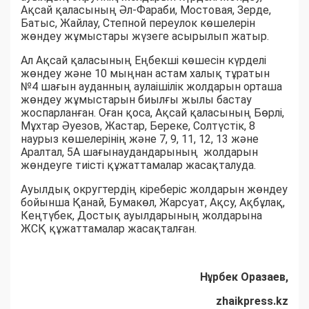
Ақсай қаласының Әл-Фараби, Мостовая, Зерде,
Батыс, Жайлау, Степной переулок көшелерін
жөндеу жұмыстары жүзеге асырылып жатыр.
Ал Ақсай қаласының Еңбекші көшесін күрделі
жөндеу және 10 мыңнан астам халық тұратын
№4 шағын ауданның аулаішілік жолдарын орташа
жөндеу жұмыстарын биылғы жылы бастау
жоспарланған. Оған қоса, Ақсай қаласының Бөрлі,
Мұхтар Әуезов, Жастар, Береке, Солтүстік, 8
наурыз көшелерінің және 7, 9, 11, 12, 13 және
Аралтал, 5А шағынаудандарының жолдарын
жөндеуге тиісті құжаттамалар жасақталуда.
Ауылдық округтердің кіреберіс жолдарын жөндеу
бойынша Қанай, Бумакөл, Жарсуат, Ақсу, Ақбұлақ,
Кеңтүбек, Достық ауылдарының жолдарына
ЖСҚ құжаттамалар жасақталған.
Нұрбек Оразаев,
zhaikpress.kz