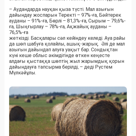
– Аудандарда науқан қыза түсті. Мал азығын
дайындау жоспарын Теректі – 97%-ға, Бәйтерек
ауданы – 91%-ға, Бөрлі – 81,3%-ға, Сырым – 79,6%-
ға, Шыңғырлау – 78%-ға, Ақжайық ауданы –
76,5%-ға
жеткізді. Басқалары сәл кейіндеу келеді. Ауа райы
да шөп шабуға қолайлы, ашық-жарық. Әлі де мал
азығын дайындап алуға уақыт бар. Сондықтан
күні кеше облыс әкімдігінде өткен кеңесте
алдағы қыстаққа шөптің жыл жарымдық қорын
дайындауға тапсырма берілді, – деді Рүстем
Мүлкәйұлы.