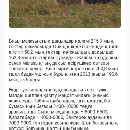
Биыл малазықтық дақылдар көлемі 215,3 мың
гектар шамасында. Оның ішінде біржылдық шөп
егістігі 50,2 мың гектар, көпжылдық дақылдар
162,8 мың гектарды құрайды. Жалпы өңірде жыл
санап малазықтық дақыл өсірушілер қатары
толығып келеді. Былтырғы көрсеткіш 203,8 мың
га, ал бұдан үш жыл бұрын, яғни 2023 жылы 190,6
мың га болды.
Өңір тұрғындарының қолындағы төрт түлік
малды шөппен қамту мақсатындағы жұмыс
жалғасуда. Табиғи шабындықтағы шөптің бір
бумасының бағасы 3400-10000 теңге
аралығында. Сырым ауданында – 6000-6500,
Қаратөбеде – 4000-6000, Бәйтерек ауданында
7000-9000 теңгеден ұсынылуда. Шөп бағасының
әртүрлі болуына шөптің шығымына,