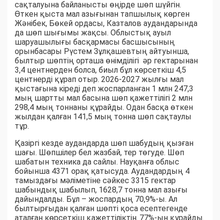
сақталуына байланысты өңірде шөп шүйгін.
Өткен қыста мал азығынан тапшылық көрген
Жәнібек, Бөкей ордасы, Казталов аудандарында
да шөп шығымы жақсы. Облыстық ауыл
шаруашылығы басқармасы басшысының
орынбасары Рүстем Зұлқашевтың айтуынша,
былтыр шөптің орташа өнімділігі әр гектарынан
3,4 центнерден болса, биыл бұл көрсеткіш 4,5
центнерді құрап отыр. 2026-2027 жылғы мал
қыстағына кіреді деп жоспарланған 1 млн 247,3
мың шартты мал басына шөп қажеттілігі 2 млн
298,4 мың тоннаны құрайды. Одан басқа өткен
жылдан қалған 141,5 мың тонна шөп сақтаулы
тұр.
Қазіргі кезде аудандарда шөп шабудың қызған
шағы. Шөпшілер бел жазбай, тер төгуде. Шөп
шабатын техника да сайлы. Науқанға облыс
бойынша 4371 орақ қатысуда. Аудандардың 4
тамыздағы мәліметіне сәйкес 3315 гектар
шабындық шабылып, 1628,7 тонна мал азығы
дайындалды. Бұл – жоспардың 70,9%-ы. Ал
былтырғыдан қалған шөпті қоса есептегенде
аталған көрсеткіш қажеттіліктің 77%-ын құрайды.