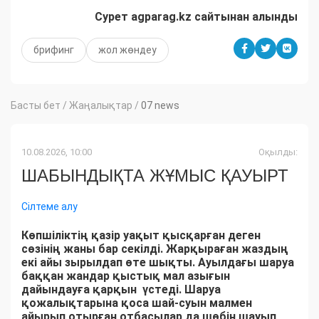
Сурет agparag.kz сайтынан алынды
брифинг
жол жөндеу
Басты бет
/
Жаңалықтар
/
07 news
10.08.2026, 10:00
Оқылды:
ШАБЫНДЫҚТА ЖҰМЫС ҚАУЫРТ
Сілтеме алу
Көпшіліктің қазір уақыт қысқарған деген
сөзінің жаны бар секілді. Жарқыраған жаздың
екі айы зырылдап өте шықты. Ауылдағы шаруа
баққан жандар қыстық мал азығын
дайындауға қарқын үстеді. Шаруа
қожалықтарына қоса шай-суын малмен
айырып отырған отбасылар да шөбін шауып,