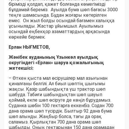
бірімізді қолдап, қажет болғанда көмегімізді
бұлдамай береміз. Ауылда бума шөп бағасы 3000
теңге шамасында. Бұдан жоғары көтерілген
емес. Он жыл болды осындай бағамен халыққа
ұсынылады. Жастар ұйымшыл. Ауылымыз
осындай еңбекқор азаматтардың арқасында
көркейе бермек.
Ерлан НЫҒМЕТОВ,
Жәнібек ауданының Ұзынкөл ауылдық
округіндегі «Ерлан» шаруа қожалығының
жетекшісі:
– Өткен қыста мал өсірушілер мал азығынан
қиналғаны белгілі. Ал биыл шөптің шығымы
жақсы. Қазір шабындықта үш трактор шөп
шабуда. Табиғи шабындықтан шөп шауып
қоймай, екпе шөп өсіруге де көңіл бұрудамыз.
Суданка шөбін 100 гектарға еккенбіз. Содан 700
дана орама шөп түсірдік. Былтыр 92 дана бума
шөп алынды. Жаңбыр болса, тағы да орақ
саламыз. Қырлықтан 700 дана орама шөп
шабылды. Оның гектарынан 150 дана орамадан