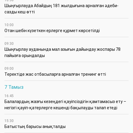
Шыңғырлауда Абайдың 181 жылдығына арналған әдеби-
сазды кеш өтті
10:00
Отан шебін күзеткен ерлерге құрмет көрсетілді
09:30
​Шыңғырлау ауданында мал азығын дайындау жоспары 78
пайызға орындалды
09:00
​Теректіде жас отбасыларға арналған тренинг өтті
7 Тамыз
16:45
Балалардың жазғы кезеңдегі қауіпсіздігін қамтамасыз ету –
негізгі қауіп-қатерлерге кешенді бақылауды талап етеді
15:30
Батыстың барысы анықталды