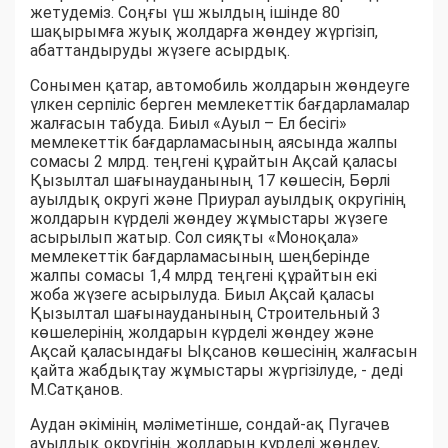
жетудеміз. Соңғы үш жылдың ішінде 80
шақырымға жуық жолдарға жөндеу жүргізіп,
абаттандыруды жүзеге асырдық.
Сонымен қатар, автомобиль жолдарын жөндеуге
үлкен серпіліс берген мемлекеттік бағдарламалар
жалғасын табуда. Биыл «Ауыл – Ел бесігі»
мемлекеттік бағдарламасының аясында жалпы
сомасы 2 млрд. теңгені құрайтын Ақсай қаласы
Қызылтал шағынауданының 17 көшесін, Бөрлі
ауылдық округі және Приурал ауылдық округінің
жолдарын күрделі жөндеу жұмыстары жүзеге
асырылып жатыр. Сол сияқты «Моноқала»
мемлекеттік бағдарламасының шеңберінде
жалпы сомасы 1,4 млрд теңгені құрайтын екі
жоба жүзеге асырылуда. Биыл Ақсай қаласы
Қызылтал шағынауданының Строительный 3
көшелерінің жолдарын күрделі жөндеу және
Ақсай қаласындағы Ықсанов көшесінің жалғасын
қайта жабдықтау жұмыстары жүргізілуде, - деді
М.Сатқанов.
Аудан әкімінің мәліметінше, сондай-ақ Пугачев
ауылдық округінің жолдарын күрделі жөндеу,