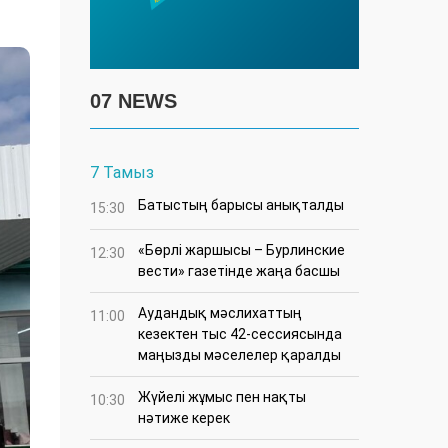
07 NEWS
7 Тамыз
Батыстың барысы анықталды
15:30
«Бөрлі жаршысы – Бурлинские
12:30
вести» газетінде жаңа басшы
Аудандық мәслихаттың
11:00
кезектен тыс 42-сессиясында
маңызды мәселелер қаралды
Жүйелі жұмыс пен нақты
10:30
нәтиже керек