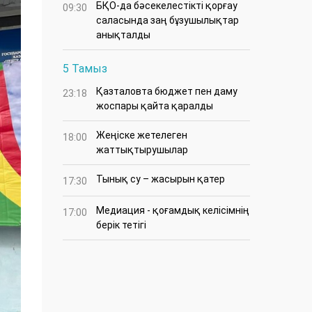
БҚО-да бәсекелестікті қорғау
09:30
саласында заң бұзушылықтар
анықталды
5 Тамыз
Қазталовта бюджет пен даму
23:18
жоспары қайта қаралды
Жеңіске жетелеген
18:00
жаттықтырушылар
Тынық су – жасырын қатер
17:30
Медиация - қоғамдық келісімнің
17:00
берік тетігі