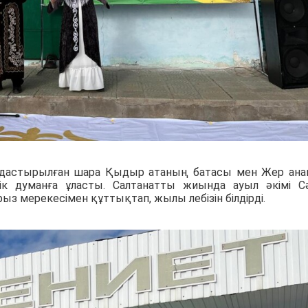
мдастырылған шара Қыдыр атаның батасы мен Жер ан
лік думанға ұласты. Салтанатты жиында ауыл әкімі С
 мерекесімен құттықтап, жылы лебізін білдірді.