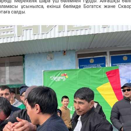
рбіді. Мерекелік шара үш бөлімнен тұрды. Алғашқы бөл
рламасы ұсынылса, екінші бөлімде Богатск және Скво
таға салды.