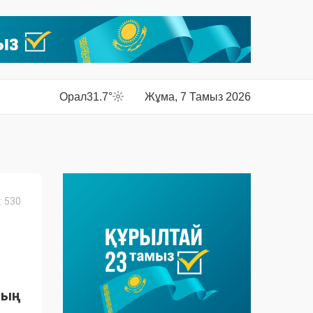
Орал
31.7°
Жұма, 7 Тамыз 2026
 530
тың