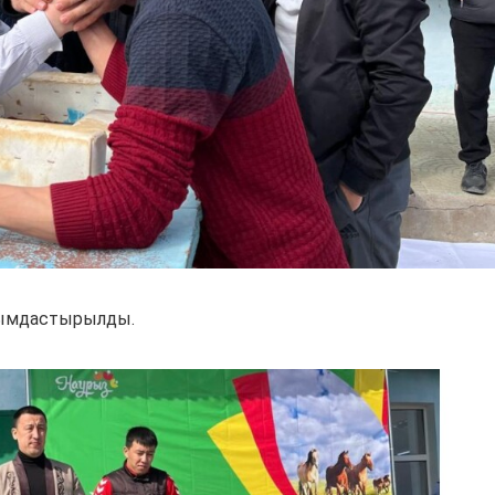
йымдастырылды.