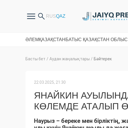
ӘЛЕМ
ҚАЗАҚСТАН
БАТЫС ҚАЗАҚСТАН ОБЛЫ
Басты бет
/
Аудан жаңалықтары
/
Бәйтерек
22.03.2025, 21:30
ЯНАЙКИН АУЫЛЫНДА
КӨЛЕМДЕ АТАЛЫП Ө
Наурыз – береке мен бірліктің
ұлы күнін Янайкин ауылы да жоға