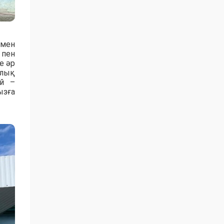
рмен
 пен
е әр
рлық
ой –
ызға