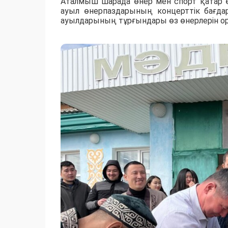
Аталмыш шарада өнер мен спорт қатар ө
ауыл өнерпаздарының концерттік бағда
ауылдарының тұрғындары өз өнерлерін ор