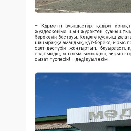
– Құрметті ауылдастар, қадірлі қона
жүздескеніме шын жүректен қуаныштымы
берекенің бастауы. Көңілге қуаныш ұялат
шаңыраққа амандық, құт-береке, ырыс п
салт-дәстүрін жаңғыртып, бауырласты
елдігіміздің, ынтымағымыздың айқын көр
сызат түспесін! – деді ауыл әкімі.