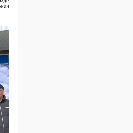
імде
ркин