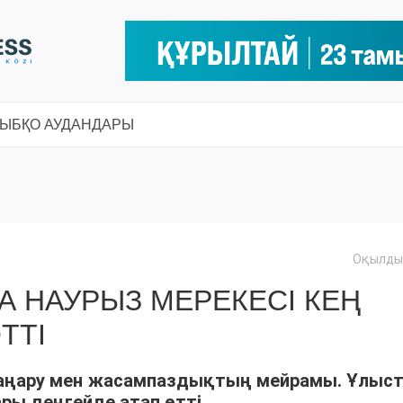
СЫ
БҚО АУДАНДАРЫ
Оқылды:
 НАУРЫЗ МЕРЕКЕСІ КЕҢ
ТТІ
, жаңару мен жасампаздықтың мейрамы. Ұлыс
ры деңгейде атап өтті.