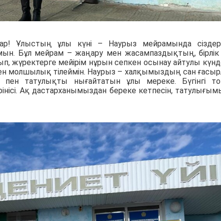
қтар! Ұлыстың ұлы күні – Наурыз мейрамында сізде
н. Бұл мейрам – жаңару мен жасампаздықтың, бірлік
ып, жүректерге мейірім нұрын сепкен осынау айтулы күнд
ен молшылық тілеймін. Наурыз – халқымыздың сан ғасы
қ пен татулықты нығайтатын ұлы мереке. Бүгінгі т
інісі. Ақ дастарханымыздан береке кетпесін, татулығым