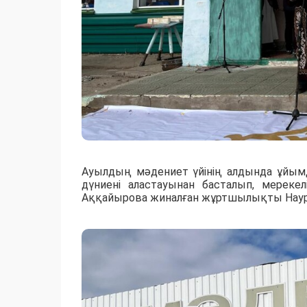
Ауылдың мәдениет үйінің алдында ұйы
дүниені аластауынан басталып, мереке
Аққайырова жиналған жұртшылықты Наурыз