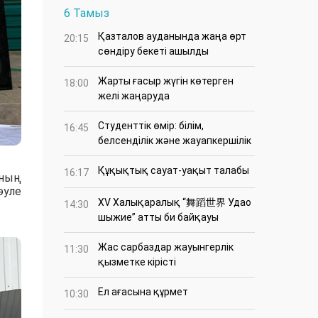
6 Тамыз
Қазталов ауданында жаңа өрт
20:15
сөндіру бекеті ашылды
Жарты ғасыр жүгін көтерген
18:00
желі жаңаруда
Студенттік өмір: білім,
16:45
белсенділік және жауапкершілік
Құқықтық сауат-уақыт талабы
16:17
аның
әуле
XV Халықаралық “舞蹈世界 Удао
14:30
шыжие” атты би байқауы
Жас сарбаздар жауынгерлік
11:30
қызметке кірісті
Ел ағасына құрмет
10:30