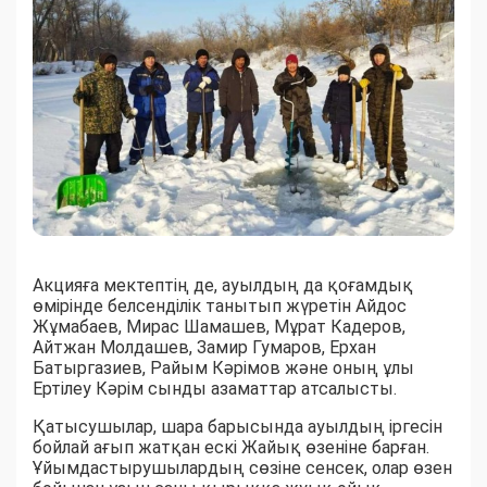
Акцияға мектептің де, ауылдың да қоғамдық
өмірінде белсенділік танытып жүретін Айдос
Жұмабаев, Мирас Шамашев, Мұрат Кадеров,
Айтжан Молдашев, Замир Гумаров, Ерхан
Батыргазиев, Райым Кәрімов және оның ұлы
Ертілеу Кәрім сынды азаматтар атсалысты.
Қатысушылар, шара барысында ауылдың іргесін
бойлай ағып жатқан ескі Жайық өзеніне барған.
Ұйымдастырушылардың сөзіне сенсек, олар өзен