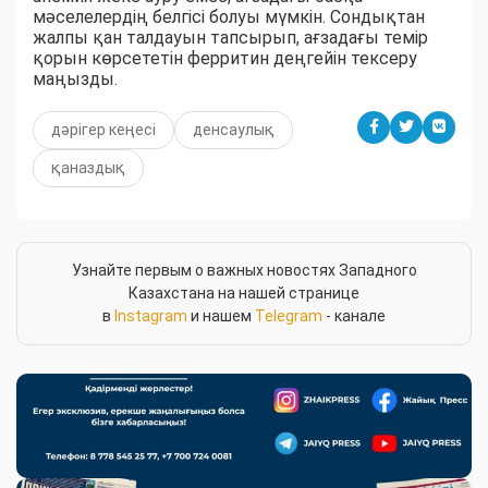
мәселелердің белгісі болуы мүмкін. Сондықтан
жалпы қан талдауын тапсырып, ағзадағы темір
қорын көрсететін ферритин деңгейін тексеру
маңызды.
дәрігер кеңесі
денсаулық
қаназдық
Узнайте первым о важных новостях Западного
Казахстана на нашей странице
в
Instagram
и нашем
Telegram
- канале