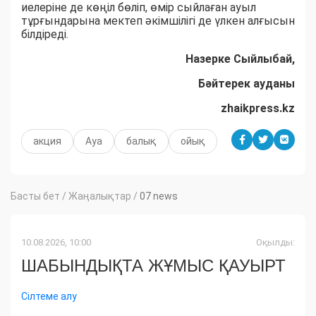
иелеріне де көңіл бөліп, өмір сыйлаған ауыл
тұрғындарына мектеп әкімшілігі де үлкен алғысын
білдіреді.
Назерке Сыйлыбай,
Бәйтерек ауданы
zhaikpress.kz
акция
Ауа
балық
ойық
Басты бет
/
Жаңалықтар
/
07 news
10.08.2026, 10:00
Оқылды:
ШАБЫНДЫҚТА ЖҰМЫС ҚАУЫРТ
Сілтеме алу