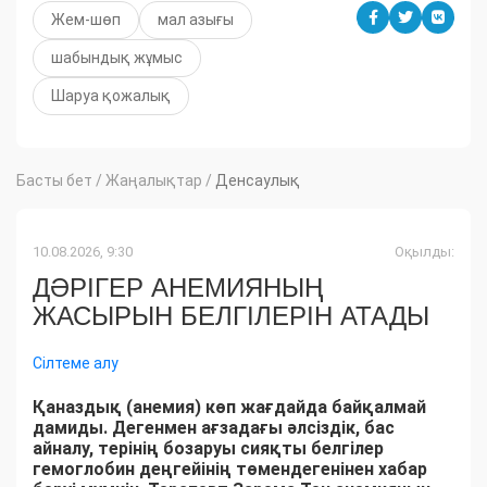
Жем-шөп
мал азығы
шабындық жұмыс
Шаруа қожалық
Басты бет
/
Жаңалықтар
/
Денсаулық
10.08.2026, 9:30
Оқылды:
ДӘРІГЕР АНЕМИЯНЫҢ
ЖАСЫРЫН БЕЛГІЛЕРІН АТАДЫ
Сілтеме алу
Қаназдық (анемия) көп жағдайда байқалмай
дамиды. Дегенмен ағзадағы әлсіздік, бас
айналу, терінің бозаруы сияқты белгілер
гемоглобин деңгейінің төмендегенінен хабар