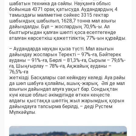
шабатын техника да сайлы. Науқанға облыс
бойынша 4371 орақ қатысуда. Аудандардың 4
тамыздағы мәліметіне сәйкес 3315 гектар
шабындық шабылып, 1628,7 тонна мал азығы
дайындалды. Бұл – жоспардың 70,9%-ы. Ал
былтырғыдан қалған шөпті қоса есептегенде
аталған көрсеткіш қажеттіліктің 77%-ын құрайды.
– Аудандарда науқан қыза түсті. Мал азығын
дайындау жоспарын Теректі – 97%-ға, Бәйтерек
ауданы – 91%-ға, Бөрлі – 81,3%-ға, Сырым – 79,6%-
ға, Шыңғырлау – 78%-ға, Ақжайық ауданы –
76,5%-ға
жеткізді. Басқалары сәл кейіндеу келеді. Ауа райы
да шөп шабуға қолайлы, ашық-жарық. Әлі де мал
азығын дайындап алуға уақыт бар. Сондықтан
күні кеше облыс әкімдігінде өткен кеңесте
алдағы қыстаққа шөптің жыл жарымдық қорын
дайындауға тапсырма берілді, – деді Рүстем
Мүлкәйұлы.