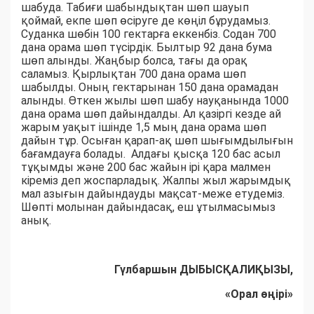
шабуда. Табиғи шабындықтан шөп шауып
қоймай, екпе шөп өсіруге де көңіл бұрудамыз.
Суданка шөбін 100 гектарға еккенбіз. Содан 700
дана орама шөп түсірдік. Былтыр 92 дана бума
шөп алынды. Жаңбыр болса, тағы да орақ
саламыз. Қырлықтан 700 дана орама шөп
шабылды. Оның гектарынан 150 дана орамадан
алынды. Өткен жылы шөп шабу науқанында 1000
дана орама шөп дайындалды. Ал қазіргі кезде ай
жарым уақыт ішінде 1,5 мың дана орама шөп
дайын тұр. Осыған қарап-ақ шөп шығымдылығын
бағамдауға болады. Алдағы қысқа 120 бас асыл
тұқымды және 200 бас жайын ірі қара малмен
кіреміз деп жоспарладық. Жалпы жыл жарымдық
мал азығын дайындауды мақсат-меже етудеміз.
Шөпті молынан дайындасақ, еш ұтылмасымыз
анық.
Гүлбаршын ДЫБЫСҚАЛИҚЫЗЫ,
«Орал өңірі»