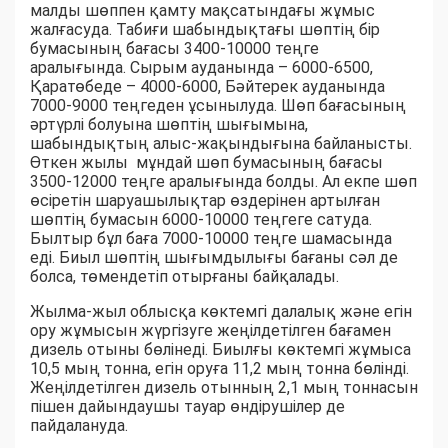
малды шөппен қамту мақсатындағы жұмыс
жалғасуда. Табиғи шабындықтағы шөптің бір
бумасының бағасы 3400-10000 теңге
аралығында. Сырым ауданында – 6000-6500,
Қаратөбеде – 4000-6000, Бәйтерек ауданында
7000-9000 теңгеден ұсынылуда. Шөп бағасының
әртүрлі болуына шөптің шығымына,
шабындықтың алыс-жақындығына байланысты.
Өткен жылы мұндай шөп бумасының бағасы
3500-12000 теңге аралығында болды. Ал екпе шөп
өсіретін шаруашылықтар өздерінен артылған
шөптің бумасын 6000-10000 теңгеге сатуда.
Былтыр бұл баға 7000-10000 теңге шамасында
еді. Биыл шөптің шығымдылығы бағаны сәл де
болса, төмендетіп отырғаны байқалады.
Жылма-жыл облысқа көктемгі далалық және егін
ору жұмысын жүргізуге жеңілдетілген бағамен
дизель отыны бөлінеді. Биылғы көктемгі жұмыса
10,5 мың тонна, егін оруға 11,2 мың тонна бөлінді.
Жеңілдетілген дизель отынның 2,1 мың тоннасын
пішен дайындаушы тауар өндірушілер де
пайдалануда.