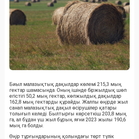
Биыл малазықтық дақылдар көлемі 215,3 мың
гектар шамасында. Оның ішінде біржылдық шөп
егістігі 50,2 мың гектар, көпжылдық дақылдар
162,8 мың гектарды құрайды. Жалпы өңірде жыл
санап малазықтық дақыл өсірушілер қатары
толығып келеді. Былтырғы көрсеткіш 203,8 мың
га, ал бұдан үш жыл бұрын, яғни 2023 жылы 190,6
мың га болды.
Өңір тұрғындарының қолындағы төрт түлік