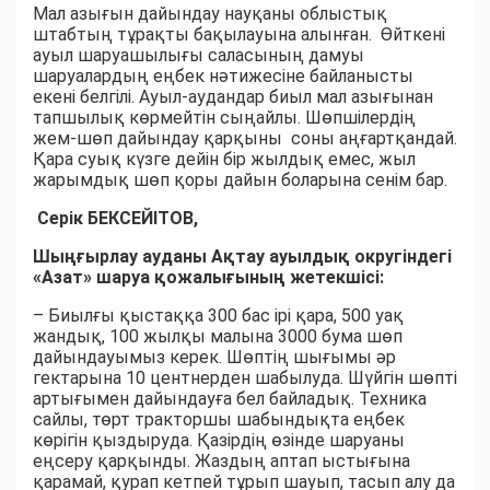
Мал азығын дайындау науқаны облыстық
штабтың тұрақты бақылауына алынған. Өйткені
ауыл шаруашылығы саласының дамуы
шаруалардың еңбек нәтижесіне байланысты
екені белгілі. Ауыл-аудандар биыл мал азығынан
тапшылық көрмейтін сыңайлы. Шөпшілердің
жем-шөп дайындау қарқыны соны аңғартқандай.
Қара суық күзге дейін бір жылдық емес, жыл
жарымдық шөп қоры дайын боларына сенім бар.
Серік БЕКСЕЙІТОВ,
Шыңғырлау ауданы Ақтау ауылдық округіндегі
«Азат» шаруа қожалығының жетекшісі:
– Биылғы қыстаққа 300 бас ірі қара, 500 уақ
жандық, 100 жылқы малына 3000 бума шөп
дайындауымыз керек. Шөптің шығымы әр
гектарына 10 центнерден шабылуда. Шүйгін шөпті
артығымен дайындауға бел байладық. Техника
сайлы, төрт тракторшы шабындықта еңбек
көрігін қыздыруда. Қазірдің өзінде шаруаны
еңсеру қарқынды. Жаздың аптап ыстығына
қарамай, қурап кетпей тұрып шауып, тасып алу да