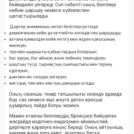
бейімделіп үлгереді. Сол себепті оның белгілері
көбіне шаршау немесе күйзеліспен
шатастырылады.
Дәрігер анемияның негізгі белгілері ретінде:
демалғаннан кейін де кетпейтін әлсіздік пен шаршауды;
аз ғана қимылдан кейін ентігу мен жүрек қағысының
жиілеуін;
тері мен шырышты қабықтардың бозаруын;
бас ауруы, бас айналу және зейіннің төмендеуін;
шаштың түсуі, тырнақтың сынғыштығы мен терінің
құрғауын;
дәм мен иіс сезудің өзгеруін;
жиі суық тию мен аяқтың шаншуын атады.
Оның сөзінше, темір тапшылығы кезінде адамда
бор, саз немесе мұз жеуге деген ерекше
құмарлық пайда болуы мүмкін.
Маман аталған белгілердің бірнешеуі байқалған
жағдайда өздігінен емделумен айналыспай,
дәрігерге қаралуға кеңес береді. Оның айтуынша,
анемия жеке ауру емес, ағзадағы басқа