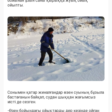
бойынан ұзын саны қырыққа жуық ойық
ойыпты.
Сонымен қатар жиналғандар өзен суының бұзыла
бастағанын байқап, судан шыққан жағымсыз
иісті де сезген.
-Өзен бойындағы ойықтарды дер кезінде ойған