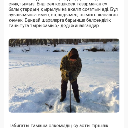
сияқтымыз. Енді сәл кешіксек тазармаған су
балықтардың қырылуына әкеліп соғатын еді. Бұл
ауылымызға емес, ең алдымен, өзімізге жасалған
көмек. Бұндай шараларға барынша белсенділік
танытуға тырысамыз,- деді жиналғандар.
Табиғаты тамаша өлкеміздің су асты тіршілік