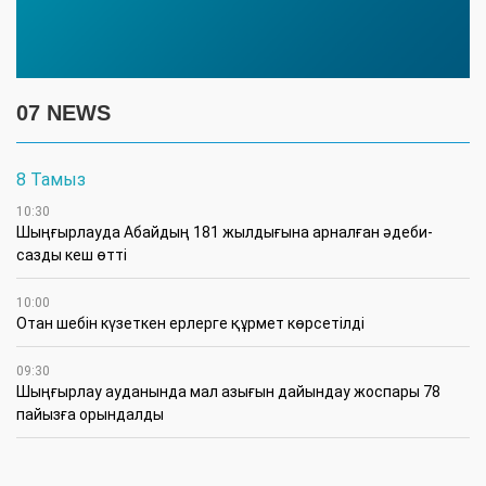
07 NEWS
8 Тамыз
10:30
Шыңғырлауда Абайдың 181 жылдығына арналған әдеби-
сазды кеш өтті
10:00
Отан шебін күзеткен ерлерге құрмет көрсетілді
09:30
​Шыңғырлау ауданында мал азығын дайындау жоспары 78
пайызға орындалды
09:00
​Теректіде жас отбасыларға арналған тренинг өтті