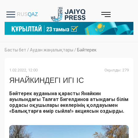
Басты бет
/
Аудан жаңалықтары
/
Бәйтерек
1.02.2022, 12:00
Оқылды: 279
ЯНАЙКИНДЕГІ ИГІ ІС
Бәйтерек ауданына қарасты Янайкин
ауылындағы Талғат Бигелдинов атындағы білім
ордасы оқушылары әкелерінің қолдауымен
«Балықтарға өмір сыйла!» акциясын оздырды.