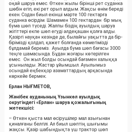
оңай шаруа емес. Өткен жылы бірінші рет суданка
шөбін егіп, екі рет орып алдым. Жақсы өнім береді
екен. Содан биыл екінші мәрте 100 гектарға
суданка өсірдім. Шамамен 100 гектардан бір мың
бума шөп түседі. Жалпы біздің ауылдың шаруа
жігіттері екпе шөп егуді әлдеқашан қолға алды.
Қазіргі науқан кезінде де, былайғы уақытта да бір-
бірімізді қолдап, қажет болғанда көмегімізді
бұлдамай береміз. Ауылда бума шөп бағасы 3000
теңге шамасында. Бұдан жоғары көтерілген
емес. Он жыл болды осындай бағамен халыққа
ұсынылады. Жастар ұйымшыл. Ауылымыз
осындай еңбекқор азаматтардың арқасында
көркейе бермек.
Ерлан НЫҒМЕТОВ,
Жәнібек ауданының Ұзынкөл ауылдық
округіндегі «Ерлан» шаруа қожалығының
жетекшісі:
– Өткен қыста мал өсірушілер мал азығынан
қиналғаны белгілі. Ал биыл шөптің шығымы
жақсы. Қазір шабындықта үш трактор шөп