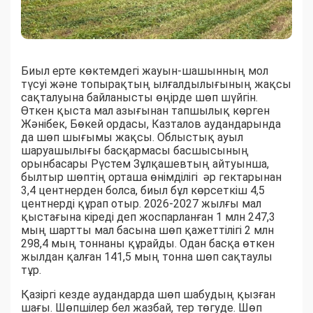
Биыл ерте көктемдегі жауын-шашынның мол
түсуі және топырақтың ылғалдылығының жақсы
сақталуына байланысты өңірде шөп шүйгін.
Өткен қыста мал азығынан тапшылық көрген
Жәнібек, Бөкей ордасы, Казталов аудандарында
да шөп шығымы жақсы. Облыстық ауыл
шаруашылығы басқармасы басшысының
орынбасары Рүстем Зұлқашевтың айтуынша,
былтыр шөптің орташа өнімділігі әр гектарынан
3,4 центнерден болса, биыл бұл көрсеткіш 4,5
центнерді құрап отыр. 2026-2027 жылғы мал
қыстағына кіреді деп жоспарланған 1 млн 247,3
мың шартты мал басына шөп қажеттілігі 2 млн
298,4 мың тоннаны құрайды. Одан басқа өткен
жылдан қалған 141,5 мың тонна шөп сақтаулы
тұр.
Қазіргі кезде аудандарда шөп шабудың қызған
шағы. Шөпшілер бел жазбай, тер төгуде. Шөп