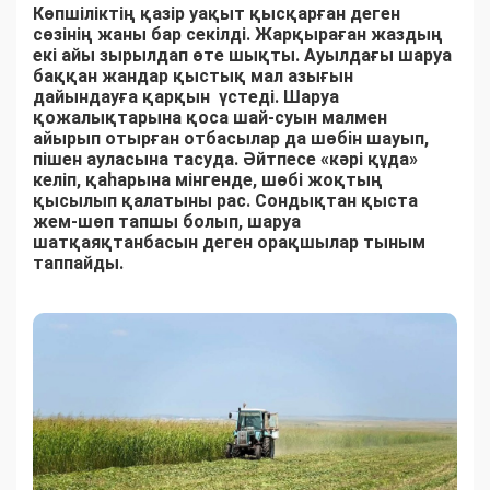
Көпшіліктің қазір уақыт қысқарған деген
сөзінің жаны бар секілді. Жарқыраған жаздың
екі айы зырылдап өте шықты. Ауылдағы шаруа
баққан жандар қыстық мал азығын
дайындауға қарқын үстеді. Шаруа
қожалықтарына қоса шай-суын малмен
айырып отырған отбасылар да шөбін шауып,
пішен ауласына тасуда. Әйтпесе «кәрі құда»
келіп, қаһарына мінгенде, шөбі жоқтың
қысылып қалатыны рас. Сондықтан қыста
жем-шөп тапшы болып, шаруа
шатқаяқтанбасын деген орақшылар тыным
таппайды.