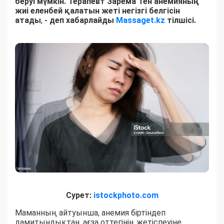
беруі мүмкін. Терапевт Зарема Тен анемияның
жиі еленбей қалатын жеті негізгі белгісін
атады
,
- деп хабарлайды
Massaget.kz
тілшісі.
Сурет:
istockphoto.com
Маманның айтуынша, анемия біртіндеп
дамитындықтан, ағза оттегінің жетіспеуіне