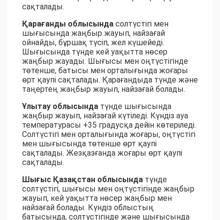
сақталады.
Қарағанды облысында
солтүстігі мен
шығысында жаңбыр жауып, найзағай
ойнайды, бұршақ түсіп, жел күшейеді.
Шығысында түнде кей уақытта нөсер
жаңбыр жауады. Шығысы мен оңтүстігінде
төтенше, батысы мен орталығында жоғары
өрт қаупі сақталады. Қарағандыда түнде және
таңертең жаңбыр жауып, найзағай болады.
Ұлытау облысында
түнде шығысында
жаңбыр жауып, найзағай күтіледі. Күндіз ауа
температурасы +35 градусқа дейін көтеріледі.
Солтүстігі мен орталығында жоғары, оңтүстігі
мен шығысында төтенше өрт қаупі
сақталады. Жезқазғанда жоғары өрт қаупі
сақталады.
Шығыс Қазақстан облысында
түнде
солтүстігі, шығысы мен оңтүстігінде жаңбыр
жауып, кей уақытта нөсер жаңбыр мен
найзағай болады. Күндіз облыстың
батысында, солтүстігінде және шығысында