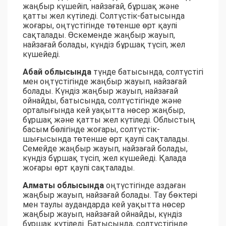
жаңбыр күшейіп, найзағай, бұршақ және
қатты жел күтіледі. Солтүстік-батысында
жоғары, оңтүстігінде төтенше өрт қаупі
сақталады. Өскеменде жаңбыр жауып,
найзағай болады, күндіз бұршақ түсіп, жел
күшейеді.
Абай облысында
түнде батысында, солтүстігі
мен оңтүстігінде жаңбыр жауып, найзағай
болады. Күндіз жаңбыр жауып, найзағай
ойнайды, батысында, солтүстігінде және
орталығында кей уақытта нөсер жаңбыр,
бұршақ және қатты жел күтіледі. Облыстың
басым бөлігінде жоғары, солтүстік-
шығысында төтенше өрт қаупі сақталады.
Семейде жаңбыр жауып, найзағай болады,
күндіз бұршақ түсіп, жел күшейеді. Қалада
жоғары өрт қаупі сақталады.
Алматы облысында
оңтүстігінде аздаған
жаңбыр жауып, найзағай болады. Тау бөктері
мен таулы аудандарда кей уақытта нөсер
жаңбыр жауып, найзағай ойнайды, күндіз
бұршақ күтіледі. Батысында, солтүстігінде