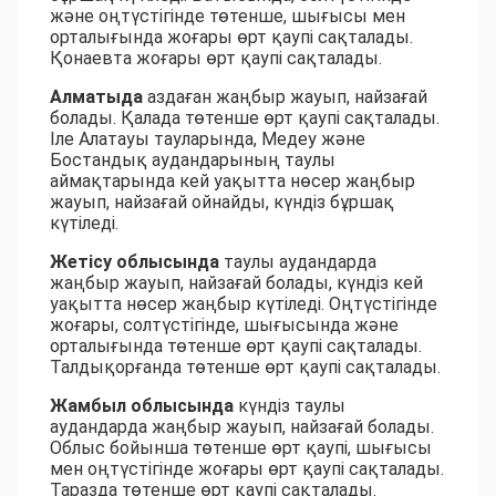
және оңтүстігінде төтенше, шығысы мен
орталығында жоғары өрт қаупі сақталады.
Қонаевта жоғары өрт қаупі сақталады.
Алматыда
аздаған жаңбыр жауып, найзағай
болады. Қалада төтенше өрт қаупі сақталады.
Іле Алатауы тауларында, Медеу және
Бостандық аудандарының таулы
аймақтарында кей уақытта нөсер жаңбыр
жауып, найзағай ойнайды, күндіз бұршақ
күтіледі.
Жетісу облысында
таулы аудандарда
жаңбыр жауып, найзағай болады, күндіз кей
уақытта нөсер жаңбыр күтіледі. Оңтүстігінде
жоғары, солтүстігінде, шығысында және
орталығында төтенше өрт қаупі сақталады.
Талдықорғанда төтенше өрт қаупі сақталады.
Жамбыл облысында
күндіз таулы
аудандарда жаңбыр жауып, найзағай болады.
Облыс бойынша төтенше өрт қаупі, шығысы
мен оңтүстігінде жоғары өрт қаупі сақталады.
Таразда төтенше өрт қаупі сақталады.