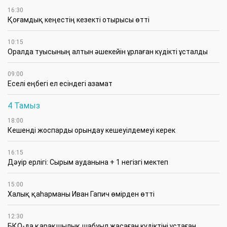
16:30
Қоғамдық кеңестің кезекті отырысы өтті
10:15
Оралда туысының алтын әшекейін ұрлаған күдікті ұсталды
09:00
Еселі еңбегі ел есіндегі азамат
4 Тамыз
18:00
Кешенді жоспарды орындау кешеуілдемеуі керек
16:15
Дәуір ерлігі: Сырым ауданына + 1 негізгі мектеп
15:00
Халық қаһарманы Иван Гапич өмірден өтті
12:30
БҚО-да қарақшылық шабуыл жасаған күдіктіні ұстаған