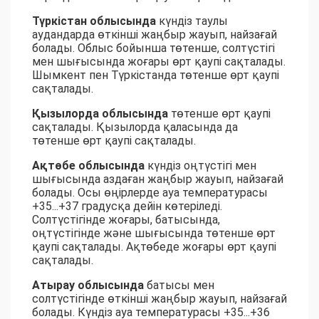
Түркістан облысында
күндіз таулы
аудандарда өткінші жаңбыр жауып, найзағай
болады. Облыс бойынша төтенше, солтүстігі
мен шығысында жоғары өрт қаупі сақталады.
Шымкент пен Түркістанда төтенше өрт қаупі
сақталады.
Қызылорда облысында
төтенше өрт қаупі
сақталады. Қызылорда қаласында да
төтенше өрт қаупі сақталады.
Ақтөбе облысында
күндіз оңтүстігі мен
шығысында аздаған жаңбыр жауып, найзағай
болады. Осы өңірлерде ауа температурасы
+35...+37 градусқа дейін көтеріледі.
Солтүстігінде жоғары, батысында,
оңтүстігінде және шығысында төтенше өрт
қаупі сақталады. Ақтөбеде жоғары өрт қаупі
сақталады.
Атырау облысында
батысы мен
солтүстігінде өткінші жаңбыр жауып, найзағай
болады. Күндіз ауа температурасы +35...+36