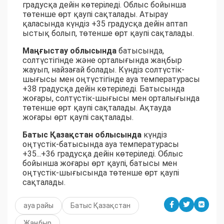
градусқа дейін көтеріледі. Облыс бойынша
төтенше өрт қаупі сақталады. Атырау
қаласында күндіз +35 градусқа дейін аптап
ыстық болып, төтенше өрт қаупі сақталады.
Маңғыстау облысында
батысында,
солтүстігінде және орталығында жаңбыр
жауып, найзағай болады. Күндіз солтүстік-
шығысы мен оңтүстігінде ауа температурасы
+38 градусқа дейін көтеріледі. Батысында
жоғары, солтүстік-шығысы мен орталығында
төтенше өрт қаупі сақталады. Ақтауда
жоғары өрт қаупі сақталады.
Батыс Қазақстан облысында
күндіз
оңтүстік-батысында ауа температурасы
+35...+36 градусқа дейін көтеріледі. Облыс
бойынша жоғары өрт қаупі, батысы мен
оңтүстік-шығысында төтенше өрт қаупі
сақталады.
ауа райы
Батыс Қазақстан
Жаңбыр