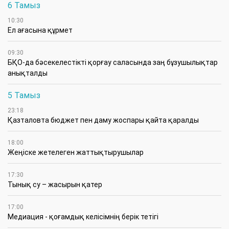
6 Тамыз
10:30
Ел ағасына құрмет
09:30
БҚО-да бәсекелестікті қорғау саласында заң бұзушылықтар
анықталды
5 Тамыз
23:18
Қазталовта бюджет пен даму жоспары қайта қаралды
18:00
Жеңіске жетелеген жаттықтырушылар
17:30
Тынық су – жасырын қатер
17:00
Медиация - қоғамдық келісімнің берік тетігі