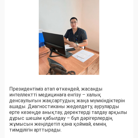
Президентіміз атап өткендей, жасанды
интеллектті медицинаға енгізу – халық
денсаулығын жақсартудың жаңа мүмкіндіктерін
ашады. Диагностиканы жеделдету, ауруларды
ерте кезеңде анықтау, деректерді талдау арқылы
дұрыс шешім қабылдау – бұл дәрігерлердің
жұмысын жеңілдетіп қана қоймай, емнің
тиімділігін арттырады.