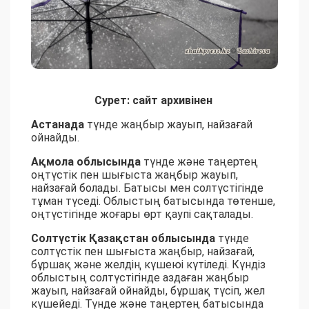
Сурет: сайт архивінен
Астанада
түнде жаңбыр жауып, найзағай
ойнайды.
Ақмола облысында
түнде және таңертең
оңтүстік пен шығыста жаңбыр жауып,
найзағай болады. Батысы мен солтүстігінде
тұман түседі. Облыстың батысында төтенше,
оңтүстігінде жоғары өрт қаупі сақталады.
Солтүстік Қазақстан облысында
түнде
солтүстік пен шығыста жаңбыр, найзағай,
бұршақ және желдің күшеюі күтіледі. Күндіз
облыстың солтүстігінде аздаған жаңбыр
жауып, найзағай ойнайды, бұршақ түсіп, жел
күшейеді. Түнде және таңертең батысында