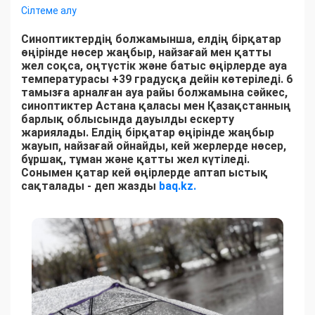
Сілтеме алу
Синоптиктердің болжамынша, елдің бірқатар
өңірінде нөсер жаңбыр, найзағай мен қатты
жел соқса, оңтүстік және батыс өңірлерде ауа
температурасы +39 градусқа дейін көтеріледі. 6
тамызға арналған ауа райы болжамына сәйкес,
синоптиктер Астана қаласы мен Қазақстанның
барлық облысында дауылды ескерту
жариялады. Елдің бірқатар өңірінде жаңбыр
жауып, найзағай ойнайды, кей жерлерде нөсер,
бұршақ, тұман және қатты жел күтіледі.
Сонымен қатар кей өңірлерде аптап ыстық
сақталады - деп жазды
baq.kz.