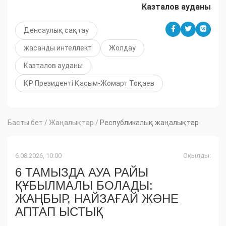
Казталов ауданы
Денсаулық сақтау
жасанды интеллект
Жолдау
Казталов ауданы
ҚР Президенті Қасым-Жомарт Тоқаев
Басты бет
/
Жаңалықтар
/
Республикалық жаңалықтар
6.08.2026, 10:00
Оқылды:
6 ТАМЫЗДА АУА РАЙЫ
ҚҰБЫЛМАЛЫ БОЛАДЫ:
ЖАҢБЫР, НАЙЗАҒАЙ ЖӘНЕ
АПТАП ЫСТЫҚ