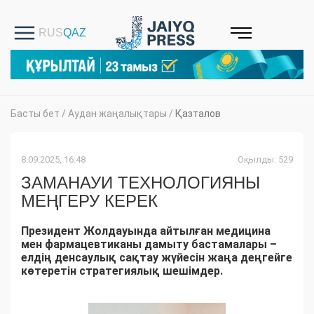
Басты бет
/
Аудан жаңалықтары
/
Қазталов
8.09.2025, 16:48
Оқылды: 529
ЗАМАНАУИ ТЕХНОЛОГИЯНЫ
МЕҢГЕРУ КЕРЕК
Президент Жолдауында айтылған медицина
мен фармацевтиканы дамыту бастамалары –
елдің денсаулық сақтау жүйесін жаңа деңгейге
көтеретін стратегиялық шешімдер.