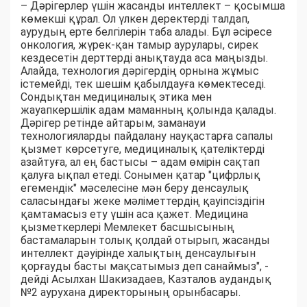
– Дәрігерлер үшін жасанды интеллект – қосымша
көмекші құрал. Ол үлкен деректерді талдап,
аурудың ерте белгілерін таба алады. Бұл әсіресе
онкология, жүрек-қан тамыр аурулары, сирек
кездесетін дерттерді анықтауда аса маңызды.
Алайда, технология дәрігердің орнына жұмыс
істемейді, тек шешім қабылдауға көмектеседі.
Сондықтан медициналық этика мен
жауапкершілік адам маманның қолында қалады.
Дәрігер ретінде айтарым, заманауи
технологияларды пайдалану науқастарға сапалы
қызмет көрсетуге, медициналық қателіктерді
азайтуға, ал ең бастысы – адам өмірін сақтап
қалуға ықпал етеді. Сонымен қатар "цифрлық
егемендік" мәселесіне мән беру денсаулық
саласындағы жеке мәліметтердің қауіпсіздігін
қамтамасыз ету үшін аса қажет. Медицина
қызметкерлері Мемлекет басшысының
бастамаларын толық қолдай отырып, жасанды
интеллект дәуірінде халықтың денсаулығын
қорғауды басты мақсатымыз деп санаймыз", -
дейді Асылхан Шакизадаев, Казталов аудандық
№2 аурухана директорының орынбасары.