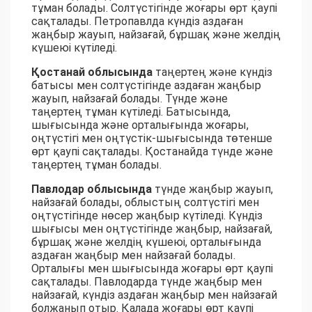
тұман болады. Солтүстігінде жоғары өрт қаупі
сақталады. Петропавлда күндіз аздаған
жаңбыр жауып, найзағай, бұршақ және желдің
күшеюі күтіледі.
Қостанай облысында
таңертең және күндіз
батысы мен солтүстігінде аздаған жаңбыр
жауып, найзағай болады. Түнде және
таңертең тұман күтіледі. Батысында,
шығысында және орталығында жоғары,
оңтүстігі мен оңтүстік-шығысында төтенше
өрт қаупі сақталады. Қостанайда түнде және
таңертең тұман болады.
Павлодар облысында
түнде жаңбыр жауып,
найзағай болады, облыстың солтүстігі мен
оңтүстігінде нөсер жаңбыр күтіледі. Күндіз
шығысы мен оңтүстігінде жаңбыр, найзағай,
бұршақ және желдің күшеюі, орталығында
аздаған жаңбыр мен найзағай болады.
Орталығы мен шығысында жоғары өрт қаупі
сақталады. Павлодарда түнде жаңбыр мен
найзағай, күндіз аздаған жаңбыр мен найзағай
болжанып отыр. Қалада жоғары өрт қаупі