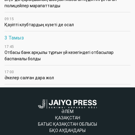
полицейлер марапатталды
09:15
Қауіпті клубтардың күзеті де осал
3 Тамыз
17:45
Отбасы банк арқылы тұрғын үй кезегіндегі отбасылар
баспаналы болды
17:00
Әкелер салған дара жол
ӘЛЕМ
ҚАЗАҚСТАН
БАТЫС ҚАЗАҚСТАН ОБЛЫСЫ
БҚО АУДАНДАРЫ