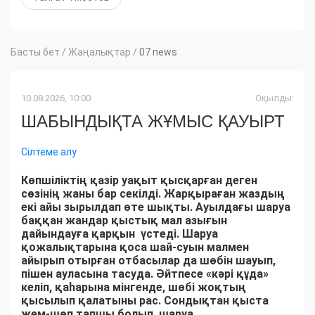
Басты бет
/
Жаңалықтар
/
07 news
10.08.2026, 10:00
Оқылды:
ШАБЫНДЫҚТА ЖҰМЫС ҚАУЫРТ
Сілтеме алу
Көпшіліктің қазір уақыт қысқарған деген
сөзінің жаны бар секілді. Жарқыраған жаздың
екі айы зырылдап өте шықты. Ауылдағы шаруа
баққан жандар қыстық мал азығын
дайындауға қарқын үстеді. Шаруа
қожалықтарына қоса шай-суын малмен
айырып отырған отбасылар да шөбін шауып,
пішен ауласына тасуда. Әйтпесе «кәрі құда»
келіп, қаһарына мінгенде, шөбі жоқтың
қысылып қалатыны рас. Сондықтан қыста
жем-шөп тапшы болып, шаруа