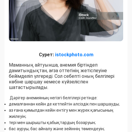
Сурет:
istockphoto.com
Маманның айтуынша, анемия біртіндеп
дамитындықтан, ағза оттегінің жетіспеуіне
бейімделіп үлгереді. Сол себепті оның белгілері
көбіне шаршау немесе күйзеліспен
шатастырылады.
Дәрігер анемияның негізгі белгілері ретінде:
демалғаннан кейін де кетпейтін әлсіздік пен шаршауды;
аз ғана қимылдан кейін ентігу мен жүрек қағысының
жиілеуін;
тері мен шырышты қабықтардың бозаруын;
бас ауруы, бас айналу және зейіннің төмендеуін;