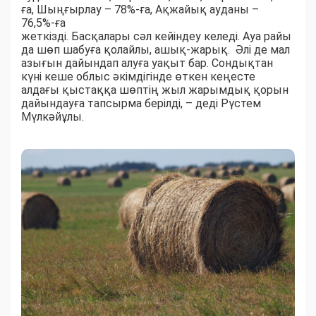
ға, Шыңғырлау – 78%-ға, Ақжайық ауданы –
76,5%-ға
жеткізді. Басқалары сәл кейіндеу келеді. Ауа райы
да шөп шабуға қолайлы, ашық-жарық. Әлі де мал
азығын дайындап алуға уақыт бар. Сондықтан
күні кеше облыс әкімдігінде өткен кеңесте
алдағы қыстаққа шөптің жыл жарымдық қорын
дайындауға тапсырма берілді, – деді Рүстем
Мүлкәйұлы.