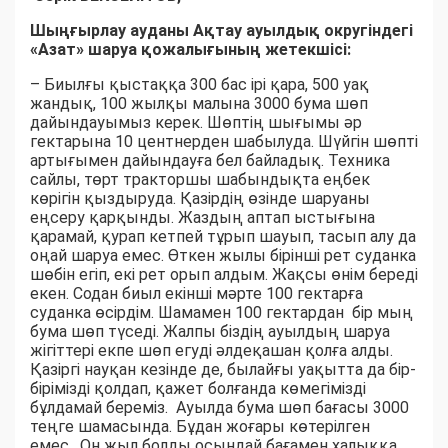
Шыңғырлау ауданы Ақтау ауылдық округіндегі
«Азат» шаруа қожалығының жетекшісі:
– Биылғы қыстаққа 300 бас ірі қара, 500 уақ
жандық, 100 жылқы малына 3000 бума шөп
дайындауымыз керек. Шөптің шығымы әр
гектарына 10 центнерден шабылуда. Шүйгін шөпті
артығымен дайындауға бел байладық. Техника
сайлы, төрт тракторшы шабындықта еңбек
көрігін қыздыруда. Қазірдің өзінде шаруаны
еңсеру қарқынды. Жаздың аптап ыстығына
қарамай, қурап кетпей тұрып шауып, тасып алу да
оңай шаруа емес. Өткен жылы бірінші рет суданка
шөбін егіп, екі рет орып алдым. Жақсы өнім береді
екен. Содан биыл екінші мәрте 100 гектарға
суданка өсірдім. Шамамен 100 гектардан бір мың
бума шөп түседі. Жалпы біздің ауылдың шаруа
жігіттері екпе шөп егуді әлдеқашан қолға алды.
Қазіргі науқан кезінде де, былайғы уақытта да бір-
бірімізді қолдап, қажет болғанда көмегімізді
бұлдамай береміз. Ауылда бума шөп бағасы 3000
теңге шамасында. Бұдан жоғары көтерілген
емес. Он жыл болды осындай бағамен халыққа