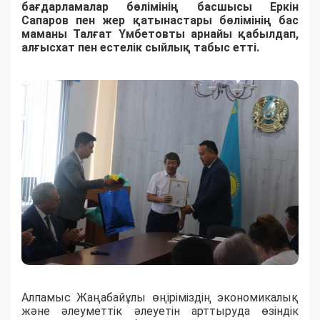
бағдарламалар бөлімінің басшысы Еркін
Сапаров пен жер қатынастары бөлімінің бас
маманы Талғат Үмбетовты арнайы қабылдап,
алғысхат пен естелік сыйлық табыс етті.
Алпамыс Жаңабайұлы өңіріміздің экономикалық
және әлеуметтік әлеуетін арттыруда өзіндік