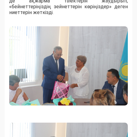
де ақжарма тілектерін жаудырып,
«бейнеттеріңіздің зейнеттерін көріңіздер» деген
ниеттерін жеткізді.