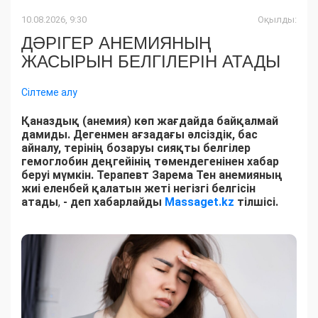
10.08.2026, 9:30
Оқылды:
ДӘРІГЕР АНЕМИЯНЫҢ
ЖАСЫРЫН БЕЛГІЛЕРІН АТАДЫ
Сілтеме алу
Қаназдық (анемия) көп жағдайда байқалмай
дамиды. Дегенмен ағзадағы әлсіздік, бас
айналу, терінің бозаруы сияқты белгілер
гемоглобин деңгейінің төмендегенінен хабар
беруі мүмкін. Терапевт Зарема Тен анемияның
жиі еленбей қалатын жеті негізгі белгісін
атады
,
- деп хабарлайды
Massaget.kz
тілшісі.