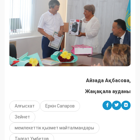
Айзада Ақбасова,
Жаңақала ауданы
Алғысхат
Еркін Сапаров
Зейнет
мемлекеттік қызмет майталмандары
Талғат Үмбетов