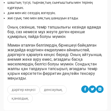
шаштың түсуі, тырнақтың сынғыштығы мен терінің
құрғауын;
дәм мен иіс сезудің өзгеруін;
жиі суық тию мен аяқтың шаншуын атады.
Оның сөзінше, темір тапшылығы кезінде адамда
бор, саз немесе мұз жеуге деген ерекше
құмарлық пайда болуы мүмкін.
Маман аталған белгілердің бірнешеуі байқалған
жағдайда өздігінен емделумен айналыспай,
дәрігерге қаралуға кеңес береді. Оның айтуынша,
анемия жеке ауру емес, ағзадағы басқа
мәселелердің белгісі болуы мүмкін. Сондықтан
жалпы қан талдауын тапсырып, ағзадағы темір
қорын көрсететін ферритин деңгейін тексеру
маңызды.
дәрігер кеңесі
денсаулық
қаназдық