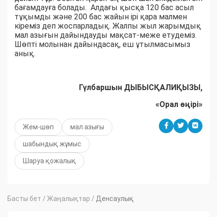
бағамдауға болады. Алдағы қысқа 120 бас асыл
тұқымды және 200 бас жайын ірі қара малмен
кіреміз деп жоспарладық. Жалпы жыл жарымдық
мал азығын дайындауды мақсат-меже етудеміз.
Шөпті молынан дайындасақ, еш ұтылмасымыз
анық.
Гүлбаршын ДЫБЫСҚАЛИҚЫЗЫ,
«Орал өңірі»
Жем-шөп
мал азығы
шабындық жұмыс
Шаруа қожалық
Басты бет
/
Жаңалықтар
/
Денсаулық