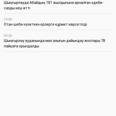
Шыңғырлауда Абайдың 181 жылдығына арналған әдеби-
сазды кеш өтті
10:00
Отан шебін күзеткен ерлерге құрмет көрсетілді
09:30
​Шыңғырлау ауданында мал азығын дайындау жоспары 78
пайызға орындалды
09:00
​Теректіде жас отбасыларға арналған тренинг өтті
7 Тамыз
16:45
Балалардың жазғы кезеңдегі қауіпсіздігін қамтамасыз ету –
негізгі қауіп-қатерлерге кешенді бақылауды талап етеді
15:30
Батыстың барысы анықталды