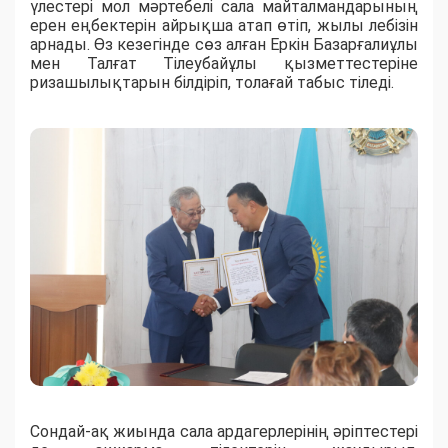
үлестері мол мәртебелі сала майталмандарының
ерен еңбектерін айрықша атап өтіп, жылы лебізін
арнады. Өз кезегінде сөз алған Еркін Базарғалиұлы
мен Талғат Тілеубайұлы қызметтестеріне
ризашылықтарын білдіріп, толағай табыс тіледі.
Сондай-ақ жиында сала ардагерлерінің әріптестері