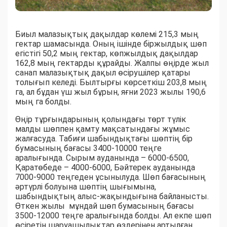
Биыл малазықтық дақылдар көлемі 215,3 мың
гектар шамасында. Оның ішінде біржылдық шөп
егістігі 50,2 мың гектар, көпжылдық дақылдар
162,8 мың гектарды құрайды. Жалпы өңірде жыл
санап малазықтық дақыл өсірушілер қатары
толығып келеді. Былтырғы көрсеткіш 203,8 мың
га, ал бұдан үш жыл бұрын, яғни 2023 жылы 190,6
мың га болды.
Өңір тұрғындарының қолындағы төрт түлік
малды шөппен қамту мақсатындағы жұмыс
жалғасуда. Табиғи шабындықтағы шөптің бір
бумасының бағасы 3400-10000 теңге
аралығында. Сырым ауданында – 6000-6500,
Қаратөбеде – 4000-6000, Бәйтерек ауданында
7000-9000 теңгеден ұсынылуда. Шөп бағасының
әртүрлі болуына шөптің шығымына,
шабындықтың алыс-жақындығына байланысты.
Өткен жылы мұндай шөп бумасының бағасы
3500-12000 теңге аралығында болды. Ал екпе шөп
өсіретін шаруашылықтар өздерінен артылған