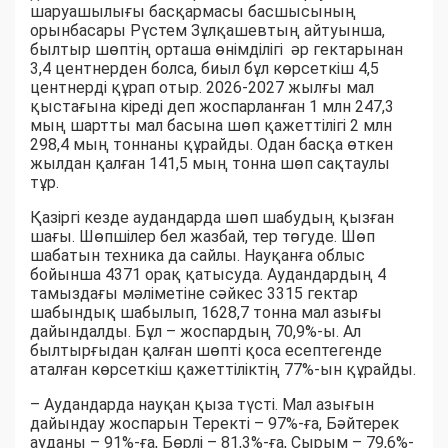
шаруашылығы басқармасы басшысының
орынбасары Рүстем Зұлқашевтың айтуынша,
былтыр шөптің орташа өнімділігі әр гектарынан
3,4 центнерден болса, биыл бұл көрсеткіш 4,5
центнерді құрап отыр. 2026-2027 жылғы мал
қыстағына кіреді деп жоспарланған 1 млн 247,3
мың шартты мал басына шөп қажеттілігі 2 млн
298,4 мың тоннаны құрайды. Одан басқа өткен
жылдан қалған 141,5 мың тонна шөп сақтаулы
тұр.
Қазіргі кезде аудандарда шөп шабудың қызған
шағы. Шөпшілер бел жазбай, тер төгуде. Шөп
шабатын техника да сайлы. Науқанға облыс
бойынша 4371 орақ қатысуда. Аудандардың 4
тамыздағы мәліметіне сәйкес 3315 гектар
шабындық шабылып, 1628,7 тонна мал азығы
дайындалды. Бұл – жоспардың 70,9%-ы. Ал
былтырғыдан қалған шөпті қоса есептегенде
аталған көрсеткіш қажеттіліктің 77%-ын құрайды.
– Аудандарда науқан қыза түсті. Мал азығын
дайындау жоспарын Теректі – 97%-ға, Бәйтерек
ауданы – 91%-ға, Бөрлі – 81,3%-ға, Сырым – 79,6%-