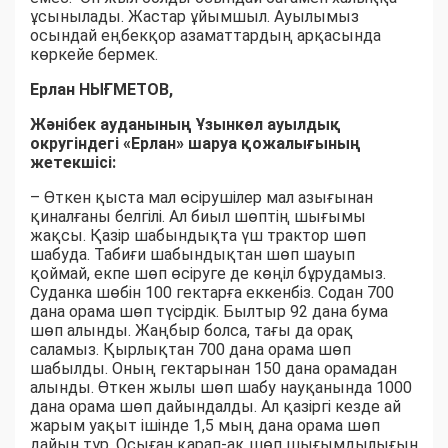
ұсынылады. Жастар ұйымшыл. Ауылымыз
осындай еңбекқор азаматтардың арқасында
көркейе бермек.
Ерлан НЫҒМЕТОВ,
Жәнібек ауданының Ұзынкөл ауылдық
округіндегі «Ерлан» шаруа қожалығының
жетекшісі:
– Өткен қыста мал өсірушілер мал азығынан
қиналғаны белгілі. Ал биыл шөптің шығымы
жақсы. Қазір шабындықта үш трактор шөп
шабуда. Табиғи шабындықтан шөп шауып
қоймай, екпе шөп өсіруге де көңіл бұрудамыз.
Суданка шөбін 100 гектарға еккенбіз. Содан 700
дана орама шөп түсірдік. Былтыр 92 дана бума
шөп алынды. Жаңбыр болса, тағы да орақ
саламыз. Қырлықтан 700 дана орама шөп
шабылды. Оның гектарынан 150 дана орамадан
алынды. Өткен жылы шөп шабу науқанында 1000
дана орама шөп дайындалды. Ал қазіргі кезде ай
жарым уақыт ішінде 1,5 мың дана орама шөп
дайын тұр. Осыған қарап-ақ шөп шығымдылығын