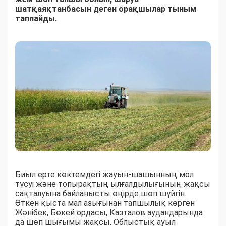
шатқаяқтанбасын деген орақшылар тыным
таппайды.
Биыл ерте көктемдегі жауын-шашынның мол
түсуі және топырақтың ылғалдылығының жақсы
сақталуына байланысты өңірде шөп шүйгін.
Өткен қыста мал азығынан тапшылық көрген
Жәнібек, Бөкей ордасы, Казталов аудандарында
да шөп шығымы жақсы. Облыстық ауыл