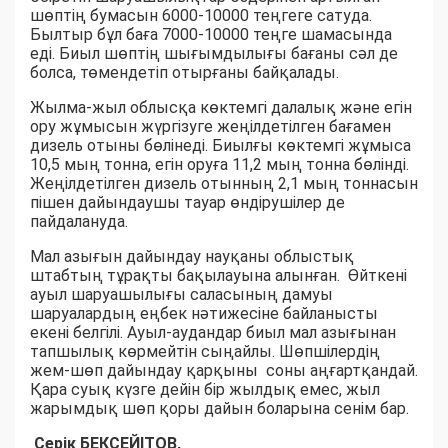
шөптің бумасын 6000-10000 теңгеге сатуда.
Былтыр бұл баға 7000-10000 теңге шамасында
еді. Биыл шөптің шығымдылығы бағаны сәл де
болса, төмендетіп отырғаны байқалады.
Жылма-жыл облысқа көктемгі далалық және егін
ору жұмысын жүргізуге жеңілдетілген бағамен
дизель отыны бөлінеді. Биылғы көктемгі жұмыса
10,5 мың тонна, егін оруға 11,2 мың тонна бөлінді.
Жеңілдетілген дизель отынның 2,1 мың тоннасын
пішен дайындаушы тауар өндірушілер де
пайдалануда.
Мал азығын дайындау науқаны облыстық
штабтың тұрақты бақылауына алынған. Өйткені
ауыл шаруашылығы саласының дамуы
шаруалардың еңбек нәтижесіне байланысты
екені белгілі. Ауыл-аудандар биыл мал азығынан
тапшылық көрмейтін сыңайлы. Шөпшілердің
жем-шөп дайындау қарқыны соны аңғартқандай.
Қара суық күзге дейін бір жылдық емес, жыл
жарымдық шөп қоры дайын боларына сенім бар.
Серік БЕКСЕЙІТОВ,