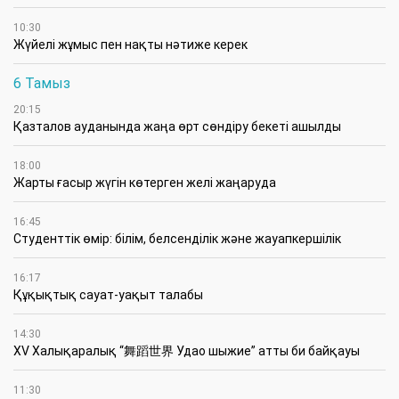
10:30
Жүйелі жұмыс пен нақты нәтиже керек
6 Тамыз
20:15
Қазталов ауданында жаңа өрт сөндіру бекеті ашылды
18:00
Жарты ғасыр жүгін көтерген желі жаңаруда
16:45
Студенттік өмір: білім, белсенділік және жауапкершілік
16:17
Құқықтық сауат-уақыт талабы
14:30
XV Халықаралық “舞蹈世界 Удао шыжие” атты би байқауы
11:30