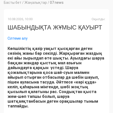
Басты бет
/
Жаңалықтар
/
07 news
10.08.2026, 10:00
Оқылды:
ШАБЫНДЫҚТА ЖҰМЫС ҚАУЫРТ
Сілтеме алу
Көпшіліктің қазір уақыт қысқарған деген
сөзінің жаны бар секілді. Жарқыраған жаздың
екі айы зырылдап өте шықты. Ауылдағы шаруа
баққан жандар қыстық мал азығын
дайындауға қарқын үстеді. Шаруа
қожалықтарына қоса шай-суын малмен
айырып отырған отбасылар да шөбін шауып,
пішен ауласына тасуда. Әйтпесе «кәрі құда»
келіп, қаһарына мінгенде, шөбі жоқтың
қысылып қалатыны рас. Сондықтан қыста
жем-шөп тапшы болып, шаруа
шатқаяқтанбасын деген орақшылар тыным
таппайды.