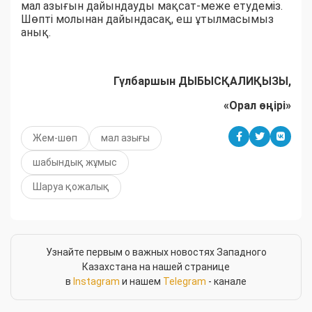
мал азығын дайындауды мақсат-меже етудеміз.
Шөпті молынан дайындасақ, еш ұтылмасымыз
анық.
Гүлбаршын ДЫБЫСҚАЛИҚЫЗЫ,
«Орал өңірі»
Жем-шөп
мал азығы
шабындық жұмыс
Шаруа қожалық
Узнайте первым о важных новостях Западного
Казахстана на нашей странице
в
Instagram
и нашем
Telegram
- канале