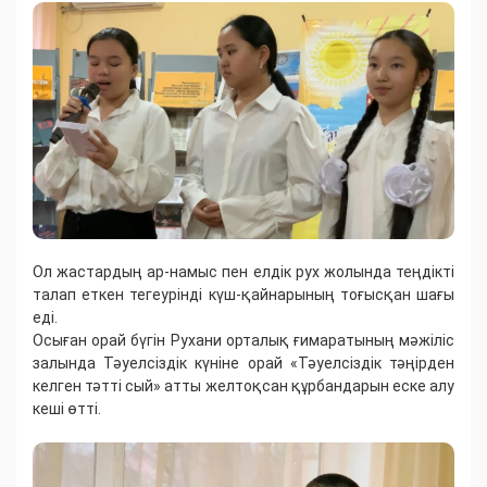
Ол жастардың ар-намыс пен елдік рух жолында теңдікті
талап еткен тегеурінді күш-қайнарының тоғысқан шағы
еді.
Осыған орай бүгін Рухани орталық ғимаратының мәжіліс
залында Тәуелсіздік күніне орай «Тәуелсіздік тәңірден
келген тәтті сый» атты желтоқсан құрбандарын еске алу
кеші өтті.