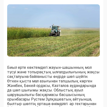
Биыл ерте көктемдегі жауын-шашынның мол
түсуі және топырақтың ылғалдылығының жақсы
сақталуына байланысты өңірде шөп шүйгін.
Өткен қыста мал азығынан тапшылық көрген
Жәнібек, Бөкей ордасы, Казталов аудандарында
да шөп шығымы жақсы. Облыстық ауыл
шаруашылығы басқармасы басшысының
орынбасары Рүстем Зұлқашевтың айтуынша,
былтыр шөптің орташа өнімділігі әр гектарынан