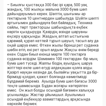
– Биылғы қыстаққа 300 бас ірі қара, 500 уақ
жандық, 100 жылқы малына 3000 бума шөп
дайындауымыз керек. Шөптің шығымы әр
гектарына 10 центнерден шабылуда. Шүйгін шөпті
артығымен дайындауға бел байладық. Техника
сайлы, төрт тракторшы шабындықта еңбек
көрігін қыздыруда. Қазірдің өзінде шаруаны
еңсеру қарқынды. Жаздың аптап ыстығына
қарамай, қурап кетпей тұрып шауып, тасып алу да
оңай шаруа емес. Өткен жылы бірінші рет суданка
шөбін егіп, екі рет орып алдым. Жақсы өнім береді
екен. Содан биыл екінші мәрте 100 гектарға
суданка өсірдім. Шамамен 100 гектардан бір мың
бума шөп түседі. Жалпы біздің ауылдың шаруа
жігіттері екпе шөп егуді әлдеқашан қолға алды.
Қазіргі науқан кезінде де, былайғы уақытта да бір-
бірімізді қолдап, қажет болғанда көмегімізді
бұлдамай береміз. Ауылда бума шөп бағасы 3000
теңге шамасында. Бұдан жоғары көтерілген
емес. Он жыл болды осындай бағамен халыққа
ұсынылады. Жастар ұйымшыл. Ауылымыз
осындай еңбекқор азаматтардың арқасында
көркейе бермек.