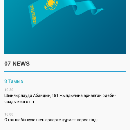
07 NEWS
8 Тамыз
10:30
Шыңғырлауда Абайдың 181 жылдығына арналған әдеби-
сазды кеш өтті
10:00
Отан шебін күзеткен ерлерге құрмет көрсетілді