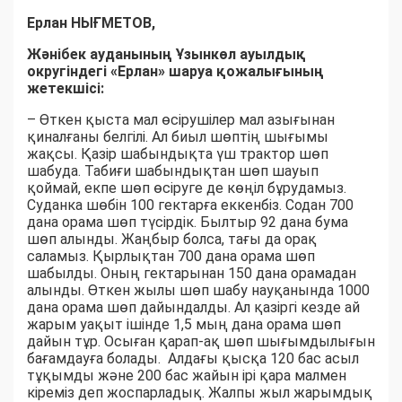
Ерлан НЫҒМЕТОВ,
Жәнібек ауданының Ұзынкөл ауылдық
округіндегі «Ерлан» шаруа қожалығының
жетекшісі:
– Өткен қыста мал өсірушілер мал азығынан
қиналғаны белгілі. Ал биыл шөптің шығымы
жақсы. Қазір шабындықта үш трактор шөп
шабуда. Табиғи шабындықтан шөп шауып
қоймай, екпе шөп өсіруге де көңіл бұрудамыз.
Суданка шөбін 100 гектарға еккенбіз. Содан 700
дана орама шөп түсірдік. Былтыр 92 дана бума
шөп алынды. Жаңбыр болса, тағы да орақ
саламыз. Қырлықтан 700 дана орама шөп
шабылды. Оның гектарынан 150 дана орамадан
алынды. Өткен жылы шөп шабу науқанында 1000
дана орама шөп дайындалды. Ал қазіргі кезде ай
жарым уақыт ішінде 1,5 мың дана орама шөп
дайын тұр. Осыған қарап-ақ шөп шығымдылығын
бағамдауға болады. Алдағы қысқа 120 бас асыл
тұқымды және 200 бас жайын ірі қара малмен
кіреміз деп жоспарладық. Жалпы жыл жарымдық