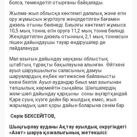
болса, төмендетіп отырғаны байқалады.
Жылма-жыл облысқа көктемгі далалық және егін
ору жұмысын жүргізуге жеңілдетілген бағамен
дизель отыны бөлінеді. Биылғы көктемгі жұмыса
10,5 мың тонна, егін оруға 11,2 мың тонна бөлінді.
Жеңілдетілген дизель отынның 2,1 мың тоннасын
пішен дайындаушы тауар өндірушілер де
пайдалануда.
Мал азығын дайындау науқаны облыстық
штабтың тұрақты бақылауына алынған. Өйткені
ауыл шаруашылығы саласының дамуы
шаруалардың еңбек нәтижесіне байланысты
екені белгілі. Ауыл-аудандар биыл мал азығынан
тапшылық көрмейтін сыңайлы. Шөпшілердің
жем-шөп дайындау қарқыны соны аңғартқандай.
Қара суық күзге дейін бір жылдық емес, жыл
жарымдық шөп қоры дайын боларына сенім бар.
Серік БЕКСЕЙІТОВ,
Шыңғырлау ауданы Ақтау ауылдық округіндегі
«Азат» шаруа қожалығының жетекшісі: