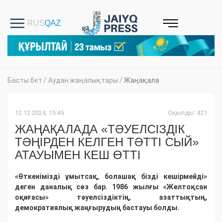
Басты бет
/
Аудан жаңалықтары
/
Жаңақала
12.12.2024, 15:45
Оқылды: 421
ЖАҢАҚАЛАДА «ТӘУЕЛСІЗДІК
ТӘҢІРДЕН КЕЛГЕН ТӘТТІ СЫЙ»
АТАУЫМЕН КЕШ ӨТТІ
«Өткенімізді ұмытсақ, болашақ бізді кешірмейді»
деген даналық сөз бар. 1986 жылғы «Желтоқсан
оқиғасы» тәуелсіздіктің, азаттықтың,
демократиялық жаңғырудың бастауы болды.