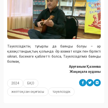
Тәуелсіздіктің тұғырлы да баянды болуы – әр
қазақстандықтың қолында. Әр азамат елдік пен бірлікті
ойлап, бәсекеге қабілетті болса, Тәуелсіздігіміз баянды
болмақ.
Аруғаным Қазиева
Жаңақала ауданы
2024
БҚО
желтоқсан оқиғасы
тәуелсіздік