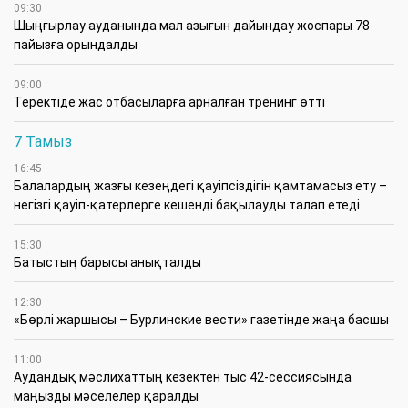
09:30
​Шыңғырлау ауданында мал азығын дайындау жоспары 78
пайызға орындалды
09:00
​Теректіде жас отбасыларға арналған тренинг өтті
7 Тамыз
16:45
Балалардың жазғы кезеңдегі қауіпсіздігін қамтамасыз ету –
негізгі қауіп-қатерлерге кешенді бақылауды талап етеді
15:30
Батыстың барысы анықталды
12:30
«Бөрлі жаршысы – Бурлинские вести» газетінде жаңа басшы
11:00
Аудандық мәслихаттың кезектен тыс 42-сессиясында
маңызды мәселелер қаралды