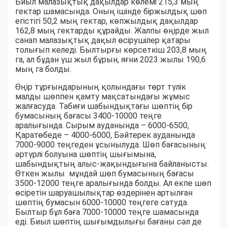
Биыл малазықтық дақылдар көлемі 215,3 мың
гектар шамасында. Оның ішінде біржылдық шөп
егістігі 50,2 мың гектар, көпжылдық дақылдар
162,8 мың гектарды құрайды. Жалпы өңірде жыл
санап малазықтық дақыл өсірушілер қатары
толығып келеді. Былтырғы көрсеткіш 203,8 мың
га, ал бұдан үш жыл бұрын, яғни 2023 жылы 190,6
мың га болды.
Өңір тұрғындарының қолындағы төрт түлік
малды шөппен қамту мақсатындағы жұмыс
жалғасуда. Табиғи шабындықтағы шөптің бір
бумасының бағасы 3400-10000 теңге
аралығында. Сырым ауданында – 6000-6500,
Қаратөбеде – 4000-6000, Бәйтерек ауданында
7000-9000 теңгеден ұсынылуда. Шөп бағасының
әртүрлі болуына шөптің шығымына,
шабындықтың алыс-жақындығына байланысты.
Өткен жылы мұндай шөп бумасының бағасы
3500-12000 теңге аралығында болды. Ал екпе шөп
өсіретін шаруашылықтар өздерінен артылған
шөптің бумасын 6000-10000 теңгеге сатуда.
Былтыр бұл баға 7000-10000 теңге шамасында
еді. Биыл шөптің шығымдылығы бағаны сәл де