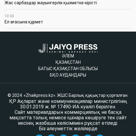
Жас сарбаздар жауынгерлік қызметке кірісті
10:30
Ел ағасына құрмет
ӘЛЕМ
ҚАЗАҚСТАН
БАТЫС ҚАЗАҚСТАН ОБЛЫСЫ
БҚО АУДАНДАРЫ
© 2024. «Zhaikpress.kz». ЖШС Барлық құқықтар қорғалған.
ҚР Ақпарат және коммуникациялар министрлігінің
30.01.2019 ж. № 17490-ИА куәлігі берілген.
Сайт материалдарын коммерциялық не басқа
мақсатта толық немесе ішінара көшіруге тек сайт
иесінің жазбаша келісімімен рұқсат етіледі.
Біз әлеуметтік желілерде