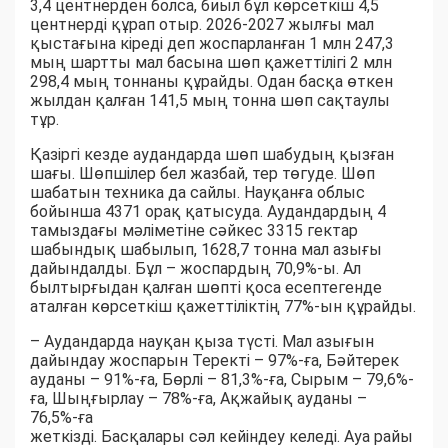
3,4 центнерден болса, биыл бұл көрсеткіш 4,5
центнерді құрап отыр. 2026-2027 жылғы мал
қыстағына кіреді деп жоспарланған 1 млн 247,3
мың шартты мал басына шөп қажеттілігі 2 млн
298,4 мың тоннаны құрайды. Одан басқа өткен
жылдан қалған 141,5 мың тонна шөп сақтаулы
тұр.
Қазіргі кезде аудандарда шөп шабудың қызған
шағы. Шөпшілер бел жазбай, тер төгуде. Шөп
шабатын техника да сайлы. Науқанға облыс
бойынша 4371 орақ қатысуда. Аудандардың 4
тамыздағы мәліметіне сәйкес 3315 гектар
шабындық шабылып, 1628,7 тонна мал азығы
дайындалды. Бұл – жоспардың 70,9%-ы. Ал
былтырғыдан қалған шөпті қоса есептегенде
аталған көрсеткіш қажеттіліктің 77%-ын құрайды.
– Аудандарда науқан қыза түсті. Мал азығын
дайындау жоспарын Теректі – 97%-ға, Бәйтерек
ауданы – 91%-ға, Бөрлі – 81,3%-ға, Сырым – 79,6%-
ға, Шыңғырлау – 78%-ға, Ақжайық ауданы –
76,5%-ға
жеткізді. Басқалары сәл кейіндеу келеді. Ауа райы