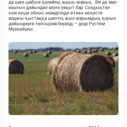
да шөп шабуға қолайлы, ашық-жарық. Әлі де мал
азығын дайындап алуға уақыт бар. Сондықтан
күні кеше облыс әкімдігінде өткен кеңесте
алдағы қыстаққа шөптің жыл жарымдық қорын
дайындауға тапсырма берілді, – деді Рүстем
Мүлкәйұлы.