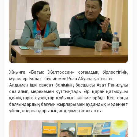
Жиынға «Батыс Желтоқсан» қоғамдық бірлестігінің
мүшелері Болат Таулин мен Роза Абуова қатысты.
Алдымен ішкі саясат бөлімінің басшысы Азат Ранилұлы
сөз алып, мерекемен құттықтады. Әрі қарай қатысушы
қонақтарға сұрақтар қойылып, әңгіме өрбіді. Кеш соңы
балғындардың балғын жырлары мен аудандық мәдениет
үйінің өнерпаздарының әндерімен жалғасты.