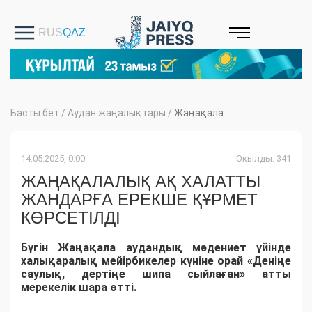
Басты бет
/
Аудан жаңалықтары
/
Жаңақала
14.05.2025, 0:00
Оқылды: 341
ЖАҢАҚАЛАЛЫҚ АҚ ХАЛАТТЫ
ЖАНДАРҒА ЕРЕКШЕ ҚҰРМЕТ
КӨРСЕТІЛДІ
Бүгін Жаңақала аудандық мәдениет үйінде
халықаралық мейірбикелер күніне орай «Деніңе
саулық, дертіңе шипа сыйлаған» атты
мерекелік шара өтті.