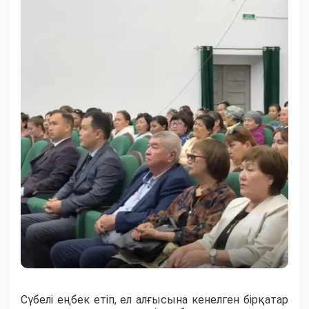
Сүбелі еңбек етіп, ел алғысына кенелген бірқатар