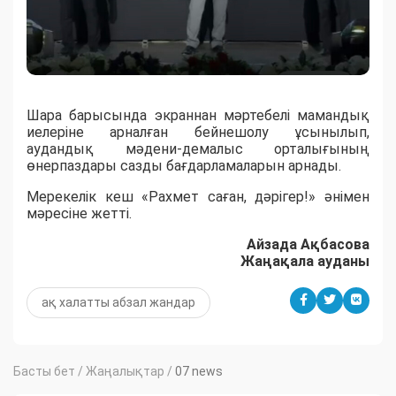
Шара барысында экраннан мәртебелі мамандық
иелеріне арналған бейнешолу ұсынылып,
аудандық мәдени-демалыс орталығының
өнерпаздары сазды бағдарламаларын арнады.
Мерекелік кеш «Рахмет саған, дәрігер!» әнімен
мәресіне жетті.
Айзада Ақбасова
Жаңақала ауданы
ақ халатты абзал жандар
Басты бет
/
Жаңалықтар
/
07 news