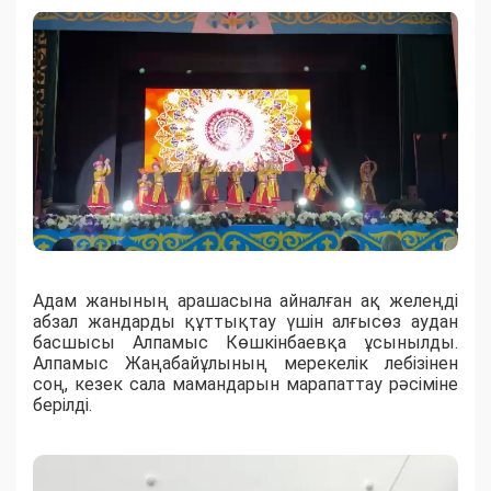
Адам жанының арашасына айналған ақ желеңді
абзал жандарды құттықтау үшін алғысөз аудан
басшысы Алпамыс Көшкінбаевқа ұсынылды.
Алпамыс Жаңабайұлының мерекелік лебізінен
соң, кезек сала мамандарын марапаттау рәсіміне
берілді.