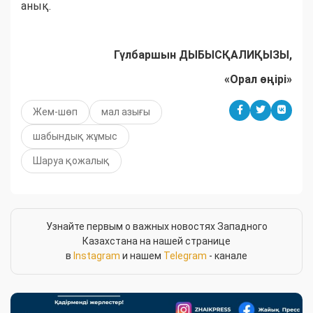
анық.
Гүлбаршын ДЫБЫСҚАЛИҚЫЗЫ,
«Орал өңірі»
Жем-шөп
мал азығы
шабындық жұмыс
Шаруа қожалық
Узнайте первым о важных новостях Западного
Казахстана на нашей странице
в
Instagram
и нашем
Telegram
- канале