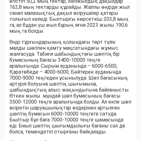
егістігі 50,2 мың гектар, көпжылдық дақылдар
162,8 мың гектарды құрайды. Жалпы өңірде жыл
санап малазықтық дақыл өсірушілер қатары
толығып келеді. Былтырғы көрсеткіш 203,8 мың
га, ал бұдан үш жыл бұрын, яғни 2023 жылы 190,6
мың га болды.
Өңір тұрғындарының қолындағы төрт түлік
малды шөппен қамту мақсатындағы жұмыс
жалғасуда. Табиғи шабындықтағы шөптің бір
бумасының бағасы 3400-10000 теңге
аралығында. Сырым ауданында – 6000-6500,
Қаратөбеде – 4000-6000, Бәйтерек ауданында
7000-9000 теңгеден ұсынылуда. Шөп бағасының
әртүрлі болуына шөптің шығымына,
шабындықтың алыс-жақындығына байланысты.
Өткен жылы мұндай шөп бумасының бағасы
3500-12000 теңге аралығында болды. Ал екпе шөп
өсіретін шаруашылықтар өздерінен артылған
шөптің бумасын 6000-10000 теңгеге сатуда.
Былтыр бұл баға 7000-10000 теңге шамасында
еді. Биыл шөптің шығымдылығы бағаны сәл де
болса, төмендетіп отырғаны байқалады.