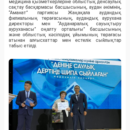
медицина қызметкерлеріне облыстық денсаулық
сақтау басқармасы басшысының, аудан әкімінің,
“Аманат” партиясы Жаңақала аудандық
филиалының төрағасының, аудандық аурухана
директоры мен “Ауданаралық сауықтыру
ауруханасы” оңалту орталығы” басшысының
және облыстық кәсіподақ ұйымының төрағасы
атынан алғысхаттар мен естелік сыйлықтар
табыс етілді.