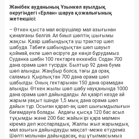
Жәнібек ауданының Ұзынкөл ауылдық
округіндегі «Ерлан» шаруа қожалығының
жетекшісі:
– Өткен қыста мал өсірушілер мал азығынан
қиналғаны белгілі. Ал биыл шөптің шығымы
жақсы. Қазір шабындықта үш трактор шөп
шабуда. Табиғи шабындықтан шөп шауып
қоймай, екпе шөп өсіруге де көңіл бұрудамыз.
Суданка шөбін 100 гектарға еккенбіз. Содан 700
дана орама шөп түсірдік. Былтыр 92 дана бума
шөп алынды. Жаңбыр болса, тағы да орақ
саламыз. Қырлықтан 700 дана орама шөп
шабылды. Оның гектарынан 150 дана орамадан
алынды. Өткен жылы шөп шабу науқанында 1000
дана орама шөп дайындалды. Ал қазіргі кезде ай
жарым уақыт ішінде 1,5 мың дана орама шөп
дайын тұр. Осыған қарап-ақ шөп шығымдылығын
бағамдауға болады. Алдағы қысқа 120 бас асыл
тұқымды және 200 бас жайын ірі қара малмен
кіреміз деп жоспарладық. Жалпы жыл жарымдық
мал азығын дайындауды мақсат-меже етудеміз.
Шөпті молынан дайындасақ, еш ұтылмасымыз