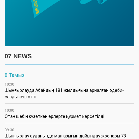
07 NEWS
8 Тамыз
10:30
Шыңғырлауда Абайдың 181 жылдығына арналған әдеби-
сазды кеш өтті
10:00
Отан шебін күзеткен ерлерге құрмет көрсетілді
09:30
​Шыңғырлау ауданында мал азығын дайындау жоспары 78