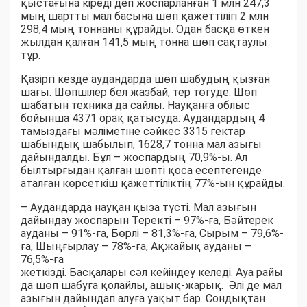
қыстағына кіреді деп жоспарланған 1 млн 247,3
мың шартты мал басына шөп қажеттілігі 2 млн
298,4 мың тоннаны құрайды. Одан басқа өткен
жылдан қалған 141,5 мың тонна шөп сақтаулы
тұр.
Қазіргі кезде аудандарда шөп шабудың қызған
шағы. Шөпшілер бел жазбай, тер төгуде. Шөп
шабатын техника да сайлы. Науқанға облыс
бойынша 4371 орақ қатысуда. Аудандардың 4
тамыздағы мәліметіне сәйкес 3315 гектар
шабындық шабылып, 1628,7 тонна мал азығы
дайындалды. Бұл – жоспардың 70,9%-ы. Ал
былтырғыдан қалған шөпті қоса есептегенде
аталған көрсеткіш қажеттіліктің 77%-ын құрайды.
– Аудандарда науқан қыза түсті. Мал азығын
дайындау жоспарын Теректі – 97%-ға, Бәйтерек
ауданы – 91%-ға, Бөрлі – 81,3%-ға, Сырым – 79,6%-
ға, Шыңғырлау – 78%-ға, Ақжайық ауданы –
76,5%-ға
жеткізді. Басқалары сәл кейіндеу келеді. Ауа райы
да шөп шабуға қолайлы, ашық-жарық. Әлі де мал
азығын дайындап алуға уақыт бар. Сондықтан