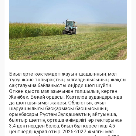
Биыл ерте көктемдегі жауын-шашынның мол
түсуі және топырақтың ылғалдылығының жақсы
сақталуына байланысты өңірде шөп шүйгін.
Өткен қыста мал азығынан тапшылық көрген
Жәнібек, Бөкей ордасы, Казталов аудандарында
да шөп шығымы жақсы. Облыстық ауыл
шаруашылығы басқармасы басшысының
орынбасары Рүстем Зұлқашевтың айтуынша,
былтыр шөптің орташа өнімділігі әр гектарынан
3,4 центнерден болса, биыл бұл көрсеткіш 4,5
центнерді құрап отыр. 2026-2027 жылғы мал