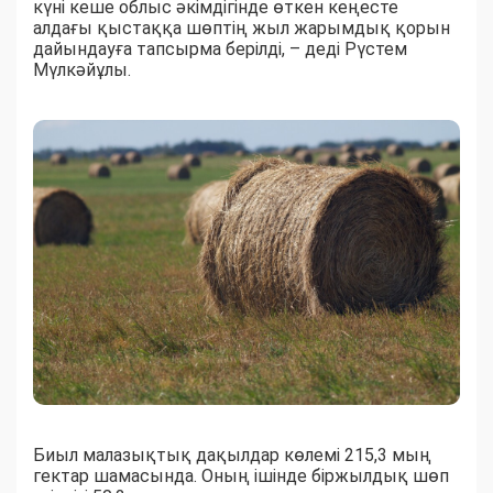
күні кеше облыс әкімдігінде өткен кеңесте
алдағы қыстаққа шөптің жыл жарымдық қорын
дайындауға тапсырма берілді, – деді Рүстем
Мүлкәйұлы.
Биыл малазықтық дақылдар көлемі 215,3 мың
гектар шамасында. Оның ішінде біржылдық шөп