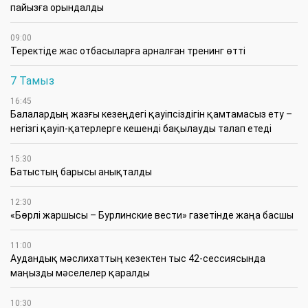
пайызға орындалды
09:00
​Теректіде жас отбасыларға арналған тренинг өтті
7 Тамыз
16:45
Балалардың жазғы кезеңдегі қауіпсіздігін қамтамасыз ету –
негізгі қауіп-қатерлерге кешенді бақылауды талап етеді
15:30
Батыстың барысы анықталды
12:30
«Бөрлі жаршысы – Бурлинские вести» газетінде жаңа басшы
11:00
Аудандық мәслихаттың кезектен тыс 42-сессиясында
маңызды мәселелер қаралды
10:30