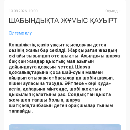
10.08.2026, 10:00
Оқылды:
ШАБЫНДЫҚТА ЖҰМЫС ҚАУЫРТ
Сілтеме алу
Көпшіліктің қазір уақыт қысқарған деген
сөзінің жаны бар секілді. Жарқыраған жаздың
екі айы зырылдап өте шықты. Ауылдағы шаруа
баққан жандар қыстық мал азығын
дайындауға қарқын үстеді. Шаруа
қожалықтарына қоса шай-суын малмен
айырып отырған отбасылар да шөбін шауып,
пішен ауласына тасуда. Әйтпесе «кәрі құда»
келіп, қаһарына мінгенде, шөбі жоқтың
қысылып қалатыны рас. Сондықтан қыста
жем-шөп тапшы болып, шаруа
шатқаяқтанбасын деген орақшылар тыным
таппайды.