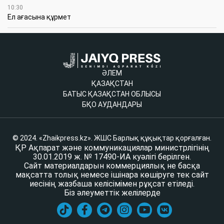
10:30
Ел ағасына құрмет
ӘЛЕМ
ҚАЗАҚСТАН
БАТЫС ҚАЗАҚСТАН ОБЛЫСЫ
БҚО АУДАНДАРЫ
© 2024. «Zhaikpress.kz». ЖШС Барлық құқықтар қорғалған.
ҚР Ақпарат және коммуникациялар министрлігінің
30.01.2019 ж. № 17490-ИА куәлігі берілген.
Сайт материалдарын коммерциялық не басқа
мақсатта толық немесе ішінара көшіруге тек сайт
иесінің жазбаша келісімімен рұқсат етіледі.
Біз әлеуметтік желілерде