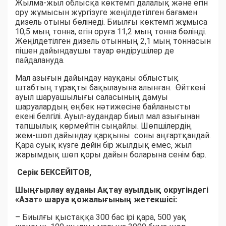
Жылма-жыл облысқа көктемгі далалық және егін
ору жұмысын жүргізуге жеңілдетілген бағамен
дизель отыны бөлінеді. Биылғы көктемгі жұмыса
10,5 мың тонна, егін оруға 11,2 мың тонна бөлінді.
Жеңілдетілген дизель отынның 2,1 мың тоннасын
пішен дайындаушы тауар өндірушілер де
пайдалануда.
Мал азығын дайындау науқаны облыстық
штабтың тұрақты бақылауына алынған. Өйткені
ауыл шаруашылығы саласының дамуы
шаруалардың еңбек нәтижесіне байланысты
екені белгілі. Ауыл-аудандар биыл мал азығынан
тапшылық көрмейтін сыңайлы. Шөпшілердің
жем-шөп дайындау қарқыны соны аңғартқандай.
Қара суық күзге дейін бір жылдық емес, жыл
жарымдық шөп қоры дайын боларына сенім бар.
Серік БЕКСЕЙІТОВ,
Шыңғырлау ауданы Ақтау ауылдық округіндегі
«Азат» шаруа қожалығының жетекшісі:
– Биылғы қыстаққа 300 бас ірі қара, 500 уақ