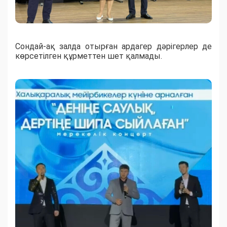
Сондай-ақ залда отырған ардагер дәрігерлер де
көрсетілген құрметтен шет қалмады.