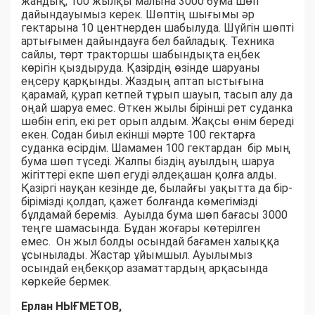
жандық, 100 жылқы малына 3000 бума шөп
дайындауымыз керек. Шөптің шығымы әр
гектарына 10 центнерден шабылуда. Шүйгін шөпті
артығымен дайындауға бел байладық. Техника
сайлы, төрт тракторшы шабындықта еңбек
көрігін қыздыруда. Қазірдің өзінде шаруаны
еңсеру қарқынды. Жаздың аптап ыстығына
қарамай, қурап кетпей тұрып шауып, тасып алу да
оңай шаруа емес. Өткен жылы бірінші рет суданка
шөбін егіп, екі рет орып алдым. Жақсы өнім береді
екен. Содан биыл екінші мәрте 100 гектарға
суданка өсірдім. Шамамен 100 гектардан бір мың
бума шөп түседі. Жалпы біздің ауылдың шаруа
жігіттері екпе шөп егуді әлдеқашан қолға алды.
Қазіргі науқан кезінде де, былайғы уақытта да бір-
бірімізді қолдап, қажет болғанда көмегімізді
бұлдамай береміз. Ауылда бума шөп бағасы 3000
теңге шамасында. Бұдан жоғары көтерілген
емес. Он жыл болды осындай бағамен халыққа
ұсынылады. Жастар ұйымшыл. Ауылымыз
осындай еңбекқор азаматтардың арқасында
көркейе бермек.
Ерлан НЫҒМЕТОВ,