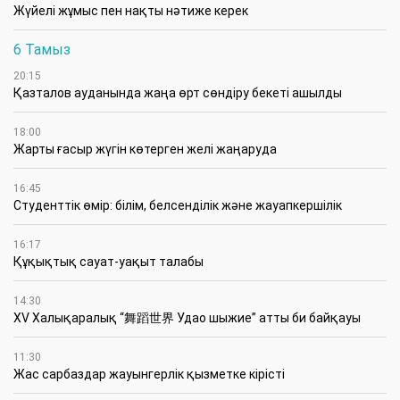
Жүйелі жұмыс пен нақты нәтиже керек
6 Тамыз
20:15
Қазталов ауданында жаңа өрт сөндіру бекеті ашылды
18:00
Жарты ғасыр жүгін көтерген желі жаңаруда
16:45
Студенттік өмір: білім, белсенділік және жауапкершілік
16:17
Құқықтық сауат-уақыт талабы
14:30
XV Халықаралық “舞蹈世界 Удао шыжие” атты би байқауы
11:30
Жас сарбаздар жауынгерлік қызметке кірісті