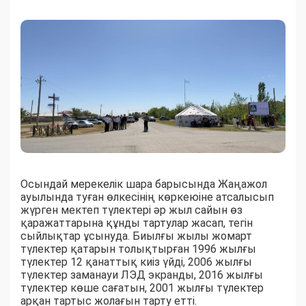
Осындай мерекелік шара барысында Жаңажол
ауылында туған өлкесінің көркеюіне атсалысып
жүрген мектеп түлектері әр жыл сайын өз
қаражаттарына құнды тартулар жасап, тегін
сыйлықтар ұсынуда. Биылғы жылы жомарт
түлектер қатарын толықтырған 1996 жылғы
түлектер 12 қанаттық киіз үйді, 2006 жылғы
түлектер заманауи ЛЭД экранды, 2016 жылғы
түлектер көше сағатын, 2001 жылғы түлектер
арқан тартыс жолағын тарту етті.