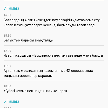
7 Тамыз
16:45
Балалардың жазғы кезеңдегі қауіпсіздігін қамтамасыз ету –
негізгі қауіп-қатерлерге кешенді бақылауды талап етеді
15:30
Батыстың барысы анықталды
12:30
«Бөрлі жаршысы – Бурлинские вести» газетінде жаңа басшы
11:00
Аудандық мәслихаттың кезектен тыс 42-сессиясында
маңызды мәселелер қаралды
10:30
Жүйелі жұмыс пен нақты нәтиже керек
6 Тамыз