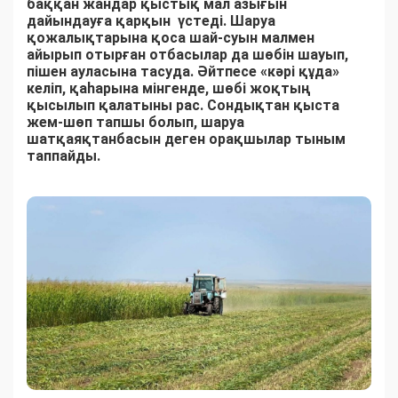
баққан жандар қыстық мал азығын
дайындауға қарқын үстеді. Шаруа
қожалықтарына қоса шай-суын малмен
айырып отырған отбасылар да шөбін шауып,
пішен ауласына тасуда. Әйтпесе «кәрі құда»
келіп, қаһарына мінгенде, шөбі жоқтың
қысылып қалатыны рас. Сондықтан қыста
жем-шөп тапшы болып, шаруа
шатқаяқтанбасын деген орақшылар тыным
таппайды.