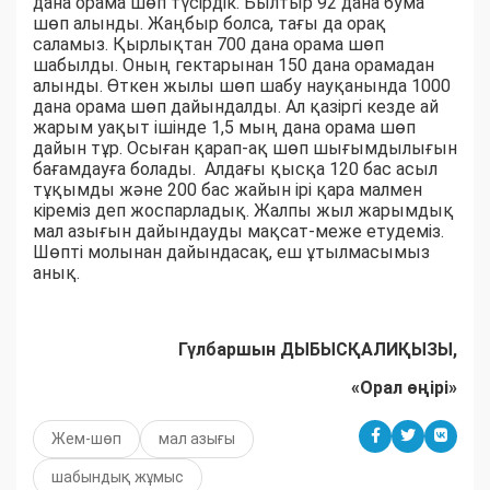
дана орама шөп түсірдік. Былтыр 92 дана бума
шөп алынды. Жаңбыр болса, тағы да орақ
саламыз. Қырлықтан 700 дана орама шөп
шабылды. Оның гектарынан 150 дана орамадан
алынды. Өткен жылы шөп шабу науқанында 1000
дана орама шөп дайындалды. Ал қазіргі кезде ай
жарым уақыт ішінде 1,5 мың дана орама шөп
дайын тұр. Осыған қарап-ақ шөп шығымдылығын
бағамдауға болады. Алдағы қысқа 120 бас асыл
тұқымды және 200 бас жайын ірі қара малмен
кіреміз деп жоспарладық. Жалпы жыл жарымдық
мал азығын дайындауды мақсат-меже етудеміз.
Шөпті молынан дайындасақ, еш ұтылмасымыз
анық.
Гүлбаршын ДЫБЫСҚАЛИҚЫЗЫ,
«Орал өңірі»
Жем-шөп
мал азығы
шабындық жұмыс