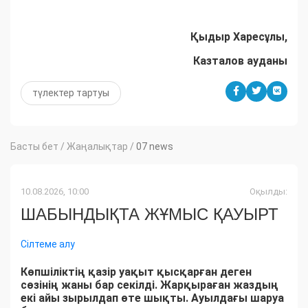
Қыдыр Харесұлы,
Казталов ауданы
түлектер тартуы
Басты бет
/
Жаңалықтар
/
07 news
10.08.2026, 10:00
Оқылды:
ШАБЫНДЫҚТА ЖҰМЫС ҚАУЫРТ
Сілтеме алу
Көпшіліктің қазір уақыт қысқарған деген
сөзінің жаны бар секілді. Жарқыраған жаздың
екі айы зырылдап өте шықты. Ауылдағы шаруа