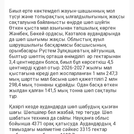
Биыл ерте көктемдегі жауын-шашынның мол
түсуі және топырақтың ылғалдылығының жақсы
сақталуына байланысты өңірде шөп шүйгін.
Өткен қыста мал азығынан тапшылық көрген
Жәнібек, Бөкей ордасы, Казталов аудандарында
да шөп шығымы жақсы. Облыстық ауыл
шаруашылығы басқармасы басшысының
орынбасары Рүстем Зұлқашевтың айтуынша,
былтыр шөптің орташа өнімділігі әр гектарынан
3,4 центнерден болса, биыл бұл көрсеткіш 4,5
центнерді құрап отыр. 2026-2027 жылғы мал
қыстағына кіреді деп жоспарланған 1 млн 247,3
мың шартты мал басына шөп қажеттілігі 2 млн
298,4 мың тоннаны құрайды. Одан басқа өткен
жылдан қалған 141,5 мың тонна шөп сақтаулы
тұр.
Қазіргі кезде аудандарда шөп шабудың қызған
шағы. Шөпшілер бел жазбай, тер төгуде. Шөп
шабатын техника да сайлы. Науқанға облыс
бойынша 4371 орақ қатысуда. Аудандардың 4
тамыздағы мәліметіне сәйкес 3315 гектар