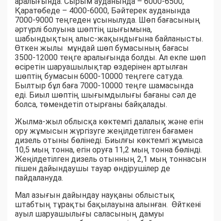
аралығында. Сырым ауданында – 6000-6500,
Қаратөбеде – 4000-6000, Бәйтерек ауданында
7000-9000 теңгеден ұсынылуда. Шөп бағасының
әртүрлі болуына шөптің шығымына,
шабындықтың алыс-жақындығына байланысты.
Өткен жылы мұндай шөп бумасының бағасы
3500-12000 теңге аралығында болды. Ал екпе шөп
өсіретін шаруашылықтар өздерінен артылған
шөптің бумасын 6000-10000 теңгеге сатуда.
Былтыр бұл баға 7000-10000 теңге шамасында
еді. Биыл шөптің шығымдылығы бағаны сәл де
болса, төмендетіп отырғаны байқалады.
Жылма-жыл облысқа көктемгі далалық және егін
ору жұмысын жүргізуге жеңілдетілген бағамен
дизель отыны бөлінеді. Биылғы көктемгі жұмыса
10,5 мың тонна, егін оруға 11,2 мың тонна бөлінді.
Жеңілдетілген дизель отынның 2,1 мың тоннасын
пішен дайындаушы тауар өндірушілер де
пайдалануда.
Мал азығын дайындау науқаны облыстық
штабтың тұрақты бақылауына алынған. Өйткені
ауыл шаруашылығы саласының дамуы