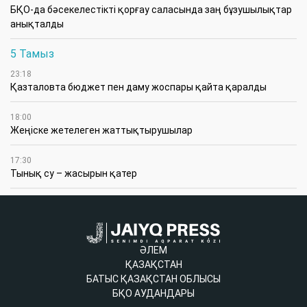
БҚО-да бәсекелестікті қорғау саласында заң бұзушылықтар
анықталды
5 Тамыз
23:18
Қазталовта бюджет пен даму жоспары қайта қаралды
18:00
Жеңіске жетелеген жаттықтырушылар
17:30
Тынық су – жасырын қатер
ӘЛЕМ
ҚАЗАҚСТАН
БАТЫС ҚАЗАҚСТАН ОБЛЫСЫ
БҚО АУДАНДАРЫ