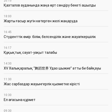
20:15
Қазталов ауданында жаңа өрт сөндіру бекеті ашылды
18:00
Жарты ғасыр жүгін көтерген желі жаңаруда
16:45
Студенттік өмір: білім, белсенділік және жауапкершілік
16:17
Құқықтық сауат-уақыт талабы
14:30
XV Халықаралық “舞蹈世界 Удао шыжие” атты би байқауы
11:30
Жас сарбаздар жауынгерлік қызметке кірісті
10:30
Ел ағасына құрмет
09:30