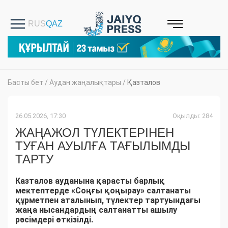
Басты бет
/
Аудан жаңалықтары
/
Қазталов
26.05.2026, 17:30
Оқылды: 284
ЖАҢАЖОЛ ТҮЛЕКТЕРІНЕН
ТУҒАН АУЫЛҒА ТАҒЫЛЫМДЫ
ТАРТУ
Казталов ауданына қарасты барлық
мектептерде «Соңғы қоңырау» салтанаты
құрметпен аталынып, түлектер тартуындағы
жаңа нысандардың салтанатты ашылу
рәсімдері өткізілді.