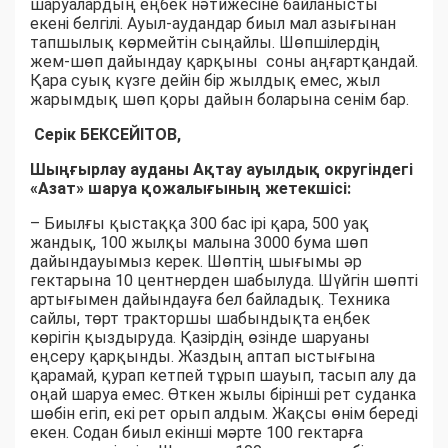
шаруалардың еңбек нәтижесіне байланысты
екені белгілі. Ауыл-аудандар биыл мал азығынан
тапшылық көрмейтін сыңайлы. Шөпшілердің
жем-шөп дайындау қарқыны соны аңғартқандай.
Қара суық күзге дейін бір жылдық емес, жыл
жарымдық шөп қоры дайын боларына сенім бар.
Серік БЕКСЕЙІТОВ,
Шыңғырлау ауданы Ақтау ауылдық округіндегі
«Азат» шаруа қожалығының жетекшісі:
– Биылғы қыстаққа 300 бас ірі қара, 500 уақ
жандық, 100 жылқы малына 3000 бума шөп
дайындауымыз керек. Шөптің шығымы әр
гектарына 10 центнерден шабылуда. Шүйгін шөпті
артығымен дайындауға бел байладық. Техника
сайлы, төрт тракторшы шабындықта еңбек
көрігін қыздыруда. Қазірдің өзінде шаруаны
еңсеру қарқынды. Жаздың аптап ыстығына
қарамай, қурап кетпей тұрып шауып, тасып алу да
оңай шаруа емес. Өткен жылы бірінші рет суданка
шөбін егіп, екі рет орып алдым. Жақсы өнім береді
екен. Содан биыл екінші мәрте 100 гектарға