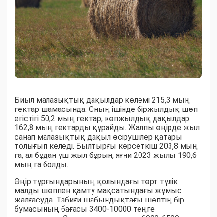
Биыл малазықтық дақылдар көлемі 215,3 мың
гектар шамасында. Оның ішінде біржылдық шөп
егістігі 50,2 мың гектар, көпжылдық дақылдар
162,8 мың гектарды құрайды. Жалпы өңірде жыл
санап малазықтық дақыл өсірушілер қатары
толығып келеді. Былтырғы көрсеткіш 203,8 мың
га, ал бұдан үш жыл бұрын, яғни 2023 жылы 190,6
мың га болды.
Өңір тұрғындарының қолындағы төрт түлік
малды шөппен қамту мақсатындағы жұмыс
жалғасуда. Табиғи шабындықтағы шөптің бір
бумасының бағасы 3400-10000 теңге