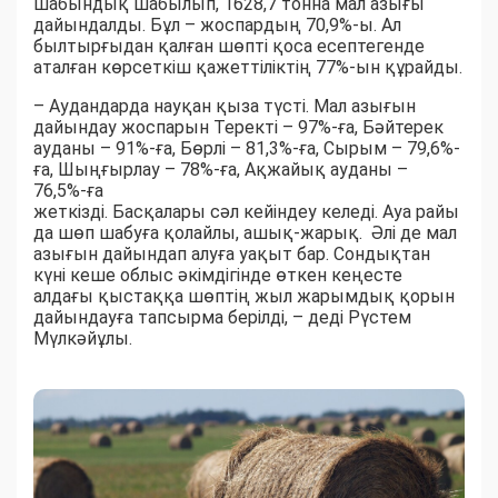
шабындық шабылып, 1628,7 тонна мал азығы
дайындалды. Бұл – жоспардың 70,9%-ы. Ал
былтырғыдан қалған шөпті қоса есептегенде
аталған көрсеткіш қажеттіліктің 77%-ын құрайды.
– Аудандарда науқан қыза түсті. Мал азығын
дайындау жоспарын Теректі – 97%-ға, Бәйтерек
ауданы – 91%-ға, Бөрлі – 81,3%-ға, Сырым – 79,6%-
ға, Шыңғырлау – 78%-ға, Ақжайық ауданы –
76,5%-ға
жеткізді. Басқалары сәл кейіндеу келеді. Ауа райы
да шөп шабуға қолайлы, ашық-жарық. Әлі де мал
азығын дайындап алуға уақыт бар. Сондықтан
күні кеше облыс әкімдігінде өткен кеңесте
алдағы қыстаққа шөптің жыл жарымдық қорын
дайындауға тапсырма берілді, – деді Рүстем
Мүлкәйұлы.