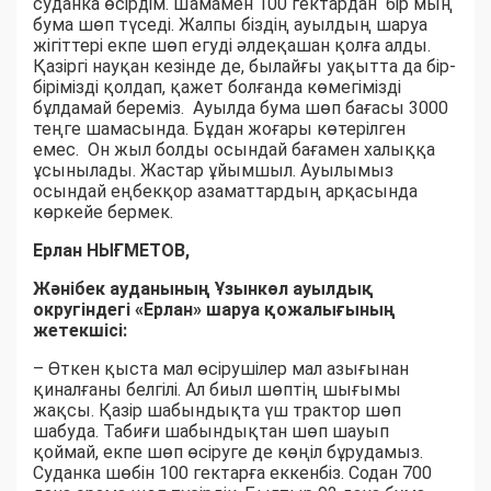
суданка өсірдім. Шамамен 100 гектардан бір мың
бума шөп түседі. Жалпы біздің ауылдың шаруа
жігіттері екпе шөп егуді әлдеқашан қолға алды.
Қазіргі науқан кезінде де, былайғы уақытта да бір-
бірімізді қолдап, қажет болғанда көмегімізді
бұлдамай береміз. Ауылда бума шөп бағасы 3000
теңге шамасында. Бұдан жоғары көтерілген
емес. Он жыл болды осындай бағамен халыққа
ұсынылады. Жастар ұйымшыл. Ауылымыз
осындай еңбекқор азаматтардың арқасында
көркейе бермек.
Ерлан НЫҒМЕТОВ,
Жәнібек ауданының Ұзынкөл ауылдық
округіндегі «Ерлан» шаруа қожалығының
жетекшісі:
– Өткен қыста мал өсірушілер мал азығынан
қиналғаны белгілі. Ал биыл шөптің шығымы
жақсы. Қазір шабындықта үш трактор шөп
шабуда. Табиғи шабындықтан шөп шауып
қоймай, екпе шөп өсіруге де көңіл бұрудамыз.
Суданка шөбін 100 гектарға еккенбіз. Содан 700