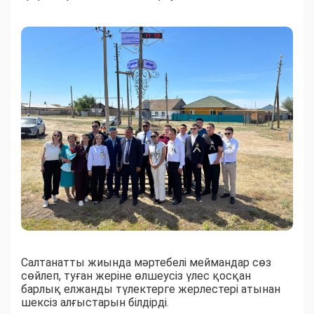
Салтанатты жиында мәртебелі меймандар сөз
сөйлеп, туған жеріне өлшеусіз үлес қосқан
барлық елжанды түлектерге жерлестері атынан
шексіз алғыстарын білдірді.