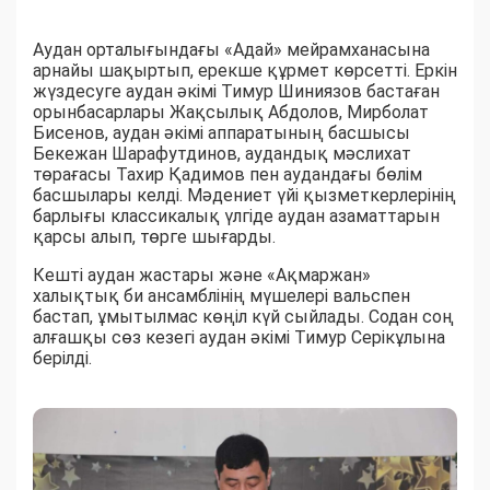
Аудан орталығындағы «Адай» мейрамханасына
арнайы шақыртып, ерекше құрмет көрсетті. Еркін
жүздесуге аудан әкімі Тимур Шиниязов бастаған
орынбасарлары Жақсылық Абдолов, Мирболат
Бисенов, аудан әкімі аппаратының басшысы
Бекежан Шарафутдинов, аудандық мәслихат
төрағасы Тахир Қадимов пен аудандағы бөлім
басшылары келді. Мәдениет үйі қызметкерлерінің
барлығы классикалық үлгіде аудан азаматтарын
қарсы алып, төрге шығарды.
Кешті аудан жастары және «Ақмаржан»
халықтық би ансамблінің мүшелері вальспен
бастап, ұмытылмас көңіл күй сыйлады. Содан соң
алғашқы сөз кезегі аудан әкімі Тимур Серікұлына
берілді.