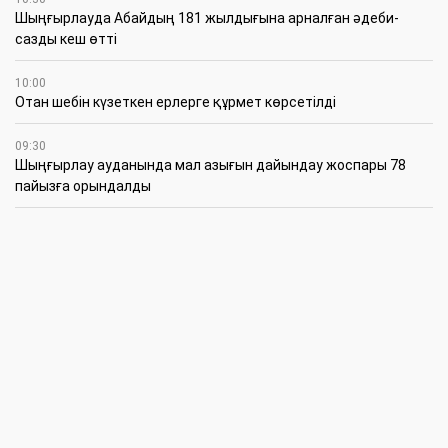
Шыңғырлауда Абайдың 181 жылдығына арналған әдеби-
сазды кеш өтті
10:00
Отан шебін күзеткен ерлерге құрмет көрсетілді
09:30
​Шыңғырлау ауданында мал азығын дайындау жоспары 78
пайызға орындалды
09:00
​Теректіде жас отбасыларға арналған тренинг өтті
7 Тамыз
16:45
Балалардың жазғы кезеңдегі қауіпсіздігін қамтамасыз ету –
негізгі қауіп-қатерлерге кешенді бақылауды талап етеді
15:30
Батыстың барысы анықталды