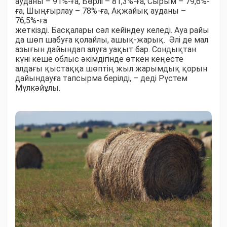
ауданы – 91%-ға, Бөрлі – 81,3%-ға, Сырым – 79,6%-
ға, Шыңғырлау – 78%-ға, Ақжайық ауданы –
76,5%-ға
жеткізді. Басқалары сәл кейіндеу келеді. Ауа райы
да шөп шабуға қолайлы, ашық-жарық. Әлі де мал
азығын дайындап алуға уақыт бар. Сондықтан
күні кеше облыс әкімдігінде өткен кеңесте
алдағы қыстаққа шөптің жыл жарымдық қорын
дайындауға тапсырма берілді, – деді Рүстем
Мүлкәйұлы.