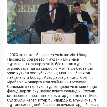
- 2023 жыл жәнібектіктер үшін жемісті болды.
Нысандар бой көтеріп, аудан халқының
тұрмысын жақсарту үшін басталған құрылыс
жұмыстары да өз мәресіне жетті. Ең бастысы
ұзақ күткен республикалық маңызы бар жол
пайдалануға берілді. Ауылдарға да көңіл бөлініп,
кіреберіс жолдарға жол жабынын төселуде.
Сонымен қатар ауыл тұрғындары үшін маңызды
фельдшерлік-акушерлік пункті салынды. Рухани
іс-шаралар, спорттық жарыстар да көп өтті. Міне,
бұл жылы келелі істер тындырдық. Мұны айтып
тұрғанымның себебі аталған жұмыстарда барлық