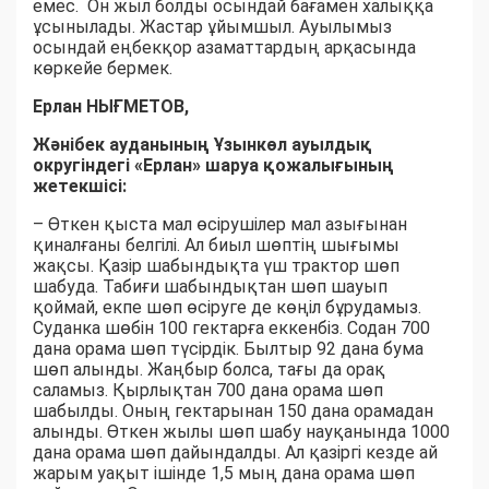
емес. Он жыл болды осындай бағамен халыққа
ұсынылады. Жастар ұйымшыл. Ауылымыз
осындай еңбекқор азаматтардың арқасында
көркейе бермек.
Ерлан НЫҒМЕТОВ,
Жәнібек ауданының Ұзынкөл ауылдық
округіндегі «Ерлан» шаруа қожалығының
жетекшісі:
– Өткен қыста мал өсірушілер мал азығынан
қиналғаны белгілі. Ал биыл шөптің шығымы
жақсы. Қазір шабындықта үш трактор шөп
шабуда. Табиғи шабындықтан шөп шауып
қоймай, екпе шөп өсіруге де көңіл бұрудамыз.
Суданка шөбін 100 гектарға еккенбіз. Содан 700
дана орама шөп түсірдік. Былтыр 92 дана бума
шөп алынды. Жаңбыр болса, тағы да орақ
саламыз. Қырлықтан 700 дана орама шөп
шабылды. Оның гектарынан 150 дана орамадан
алынды. Өткен жылы шөп шабу науқанында 1000
дана орама шөп дайындалды. Ал қазіргі кезде ай
жарым уақыт ішінде 1,5 мың дана орама шөп