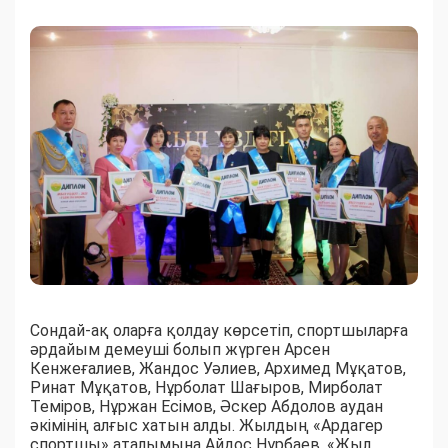
Сондай-ақ оларға қолдау көрсетіп, спортшыларға
әрдайым демеуші болып жүрген Арсен
Кенжеғалиев, Жандос Уәлиев, Архимед Мұқатов,
Ринат Мұқатов, Нұрболат Шағыров, Мирболат
Теміров, Нұржан Есімов, Әскер Абдолов аудан
әкімінің алғыс хатын алды. Жылдың «Ардагер
спортшы» аталымына Айдос Нұрбаев, «Жыл