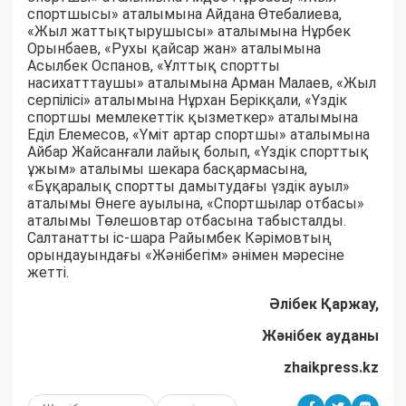
спортшысы» аталымына Айдана Өтебалиева,
«Жыл жаттықтырушысы» аталымына Нұрбек
Орынбаев, «Рухы қайсар жан» аталымына
Асылбек Оспанов, «Ұлттық спортты
насихатттаушы» аталымына Арман Малаев, «Жыл
серпілісі» аталымына Нұрхан Берікқали, «Үздік
спортшы мемлекеттік қызметкер» аталымына
Еділ Елемесов, «Үміт артар спортшы» аталымына
Айбар Жайсанғали лайық болып, «Үздік спорттық
ұжым» аталымы шекара басқармасына,
«Бұқаралық спортты дамытудағы үздік ауыл»
аталымы Өнеге ауылына, «Спортшылар отбасы»
аталымы Төлешовтар отбасына табысталды.
Салтанатты іс-шара Райымбек Кәрімовтың
орындауындағы «Жәнібегім» әнімен мәресіне
жетті.
Әлібек Қаржау,
Жәнібек ауданы
zhaikpress.kz