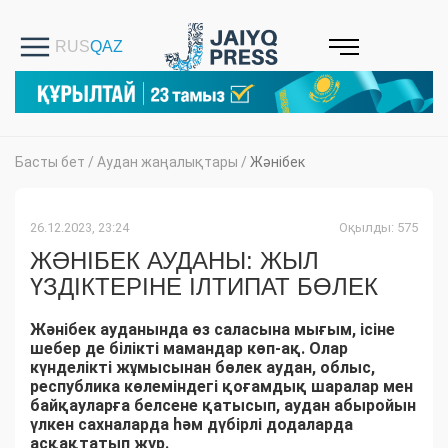
Басты бет
/
Аудан жаңалықтары
/
Жәнібек
26.12.2023, 23:24
Оқылды: 575
ЖӘНІБЕК АУДАНЫ: ЖЫЛ
ҮЗДІКТЕРІНЕ ІЛТИПАТ БӨЛЕК
Жәнібек ауданында өз саласына мығым, ісіне
шебер де білікті мамандар көп-ақ. Олар
күнделікті жұмысынан бөлек аудан, облыс,
республика көлеміндегі қоғамдық шаралар мен
байқауларға белсене қатысып, аудан абыройын
үлкен сахналарда һәм дүбірлі додаларда
асқақтатып жүр.