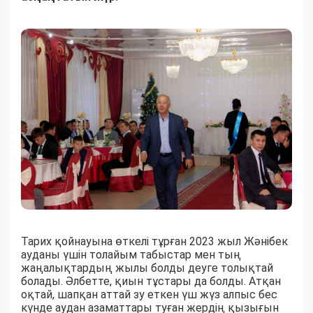
Тарих қойнауына өткелі тұрған 2023 жыл Жәнібек
ауданы үшін толайым табыстар мен тың
жаңалықтардың жылы болды деуге толықтай
болады. Әлбетте, қиын тұстары да болды. Атқан
оқтай, шапқан аттай зу еткен үш жүз алпыс бес
күнде аудан азаматтары туған жердің қызығын