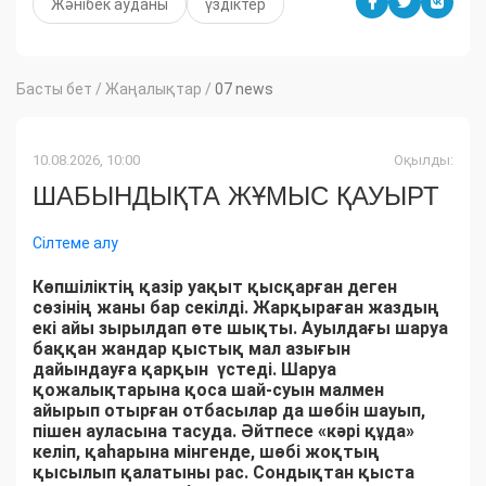
Жәнібек ауданы
үздіктер
Басты бет
/
Жаңалықтар
/
07 news
10.08.2026, 10:00
Оқылды:
ШАБЫНДЫҚТА ЖҰМЫС ҚАУЫРТ
Сілтеме алу
Көпшіліктің қазір уақыт қысқарған деген
сөзінің жаны бар секілді. Жарқыраған жаздың
екі айы зырылдап өте шықты. Ауылдағы шаруа
баққан жандар қыстық мал азығын
дайындауға қарқын үстеді. Шаруа
қожалықтарына қоса шай-суын малмен
айырып отырған отбасылар да шөбін шауып,
пішен ауласына тасуда. Әйтпесе «кәрі құда»
келіп, қаһарына мінгенде, шөбі жоқтың
қысылып қалатыны рас. Сондықтан қыста