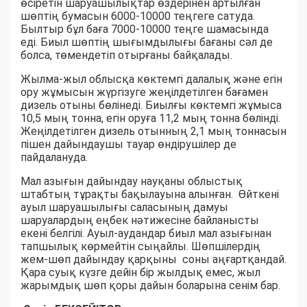
өсіретін шаруашылықтар өздерінен артылған
шөптің бумасын 6000-10000 теңгеге сатуда.
Былтыр бұл баға 7000-10000 теңге шамасында
еді. Биыл шөптің шығымдылығы бағаны сәл де
болса, төмендетіп отырғаны байқалады.
Жылма-жыл облысқа көктемгі далалық және егін
ору жұмысын жүргізуге жеңілдетілген бағамен
дизель отыны бөлінеді. Биылғы көктемгі жұмыса
10,5 мың тонна, егін оруға 11,2 мың тонна бөлінді.
Жеңілдетілген дизель отынның 2,1 мың тоннасын
пішен дайындаушы тауар өндірушілер де
пайдалануда.
Мал азығын дайындау науқаны облыстық
штабтың тұрақты бақылауына алынған. Өйткені
ауыл шаруашылығы саласының дамуы
шаруалардың еңбек нәтижесіне байланысты
екені белгілі. Ауыл-аудандар биыл мал азығынан
тапшылық көрмейтін сыңайлы. Шөпшілердің
жем-шөп дайындау қарқыны соны аңғартқандай.
Қара суық күзге дейін бір жылдық емес, жыл
жарымдық шөп қоры дайын боларына сенім бар.