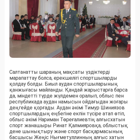
Салтанатты шараның мақсаты үздіктерді
марапаттау болса, ерекшелігі спортшыларды
қолдау болды. Биыл аудан спортшыларының
қанжығасы майланды. Қандай жарыстарға барса
да, міндетті түрде жүлдемен оралып, облыс пен
республикада аудан намысын ойдағыдан жоғары
деңгейде қорғады. Аудан әкімі Тимур Шиниязов
спортшылардың еңбегіне екпін түсіре атап өтіп,
облыс әкімі Нариман Төреғалиевтің алғысхатын
спорт жанашыры Ринат Қалмияровқа, облыстық
дене шынықтыру және спорт басқармасының
басшысы Жеңіс Нығметуллинның алғыс хатын