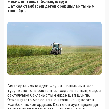
жем-шөп тапшы болып, шаруа
шатқаяқтанбасын деген орақшылар тыным
таппайды.
Биыл ерте көктемдегі жауын-шашынның мол
түсуі және топырақтың ылғалдылығының жақсы
сақталуына байланысты өңірде шөп шүйгін.
Өткен қыста мал азығынан тапшылық көрген
Жәнібек, Бөкей ордасы, Казталов аудандарында