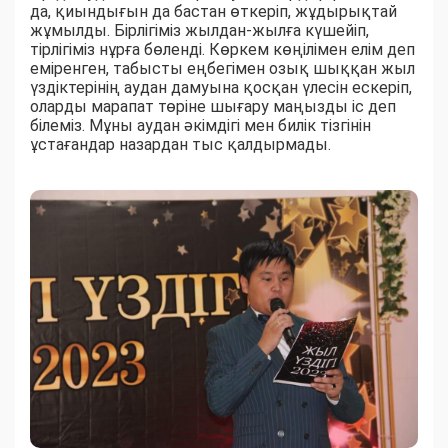
да, қиындығын да бастан өткеріп, жұдырықтай
жұмылды. Бірлігіміз жылдан-жылға күшейіп,
тірлігіміз нұрға бөленді. Көркем көңілімен елім деп
еміренген, табысты еңбегімен озық шыққан жыл
үздіктерінің аудан дамуына қосқан үлесін ескеріп,
оларды марапат төріне шығару маңызды іс деп
білеміз. Мұны аудан әкімдігі мен билік тізгінін
ұстағандар назардан тыс қалдырмады.