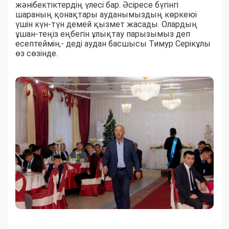
жәнібектіктердің үлесі бар. Әсіресе бүгінгі
шараның қонақтары ауданымыздың көркеюі
үшін күн-түн демей қызмет жасады. Олардың
ұшан-теңіз еңбегін ұлықтау парызымыз деп
есептеймін,- деді аудан басшысы Тимур Серікұлы
өз сөзінде.