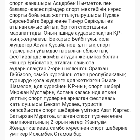
спорт жанашыры Асқарбек Нығметов пен
балалар-жасөспірімдер спорт мектебінің күрес
спорты бойынша жатттықтырушысы Нұрлан
Сәрсенбайға берді және Тимур Серікұлы өз
атынан алғыс айтып, бір топ спортшыны
марапаттады. Оның ішінде аударыспақтан ҚР-
ның жеңімпазы Бекарыс Бейбітұлы, қола
жүлдегер Асуан Құсайынов, ұлттық спорт
түрлерінен ұйымдастырылған облыстық
фестивальде жамбы атудан жеңімпаз болған
Әлішер Ерболатов, аталған сайыста
аударыспақтан 2-орын иеленген Оралхан
Ғаббасов, самбо күресінен өткен республикалық
турнирде қола жүлдеге қол жеткізген Эмиль
Шамелов, қол күресінен ҚР-ның спорт шебері
Миржан Мустафин, Астана қаласында өткен
ұлттық спорт түрлеріне арналған фестиваль
қатысушысы Бекзат Мұсаев, туристік
көпсайыстан спорт шеберіне үміткер Азат Қартес,
Батырхан Мұратов, аталған спорт түрінен әлем
чемпионатының 2-орын иегері Жангүлім
Жендетқалиева, самбо күресінен спорт шеберіне
үміткер Исламбек Стамов бар.