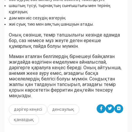
шаштың түсуі, тырнақтың сынғыштығы мен терінің
құрғауын;
дәм мен иіс сезудің өзгеруін;
жиі суық тию мен аяқтың шаншуын атады.
Оның сөзінше, темір тапшылығы кезінде адамда
бор, саз немесе мұз жеуге деген ерекше
құмарлық пайда болуы мүмкін.
Маман аталған белгілердің бірнешеуі байқалған
жағдайда өздігінен емделумен айналыспай,
дәрігерге қаралуға кеңес береді. Оның айтуынша,
анемия жеке ауру емес, ағзадағы басқа
мәселелердің белгісі болуы мүмкін. Сондықтан
жалпы қан талдауын тапсырып, ағзадағы темір
қорын көрсететін ферритин деңгейін тексеру
маңызды.
дәрігер кеңесі
денсаулық
қаназдық