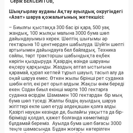
Серік БЕКСЕЙІТОВ,
Шыңғырлау ауданы Ақтау ауылдық округіндегі
«Азат» шаруа қожалығының жетекшісі:
– Биылғы қыстаққа 300 бас ірі қара, 500 уақ
жандық, 100 жылқы малына 3000 бума шөп
дайындауымыз керек. Шөптің шығымы әр
гектарына 10 центнерден шабылуда. Шүйгін шөпті
артығымен дайындауға бел байладық. Техника
сайлы, төрт тракторшы шабындықта еңбек
көрігін қыздыруда. Қазірдің өзінде шаруаны
еңсеру қарқынды. Жаздың аптап ыстығына
қарамай, қурап кетпей тұрып шауып, тасып алу да
оңай шаруа емес. Өткен жылы бірінші рет суданка
шөбін егіп, екі рет орып алдым. Жақсы өнім береді
екен. Содан биыл екінші мәрте 100 гектарға
суданка өсірдім. Шамамен 100 гектардан бір мың
бума шөп түседі. Жалпы біздің ауылдың шаруа
жігіттері екпе шөп егуді әлдеқашан қолға алды.
Қазіргі науқан кезінде де, былайғы уақытта да бір-
бірімізді қолдап, қажет болғанда көмегімізді
бұлдамай береміз. Ауылда бума шөп бағасы 3000
теңге шамасында. Бұдан жоғары көтерілген