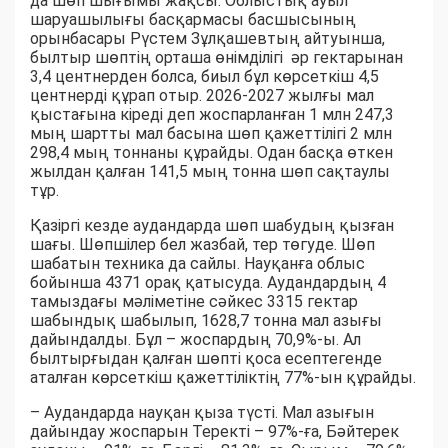
да шөп шығымы жақсы. Облыстық ауыл
шаруашылығы басқармасы басшысының
орынбасары Рүстем Зұлқашевтың айтуынша,
былтыр шөптің орташа өнімділігі әр гектарынан
3,4 центнерден болса, биыл бұл көрсеткіш 4,5
центнерді құрап отыр. 2026-2027 жылғы мал
қыстағына кіреді деп жоспарланған 1 млн 247,3
мың шартты мал басына шөп қажеттілігі 2 млн
298,4 мың тоннаны құрайды. Одан басқа өткен
жылдан қалған 141,5 мың тонна шөп сақтаулы
тұр.
Қазіргі кезде аудандарда шөп шабудың қызған
шағы. Шөпшілер бел жазбай, тер төгуде. Шөп
шабатын техника да сайлы. Науқанға облыс
бойынша 4371 орақ қатысуда. Аудандардың 4
тамыздағы мәліметіне сәйкес 3315 гектар
шабындық шабылып, 1628,7 тонна мал азығы
дайындалды. Бұл – жоспардың 70,9%-ы. Ал
былтырғыдан қалған шөпті қоса есептегенде
аталған көрсеткіш қажеттіліктің 77%-ын құрайды.
– Аудандарда науқан қыза түсті. Мал азығын
дайындау жоспарын Теректі – 97%-ға, Бәйтерек