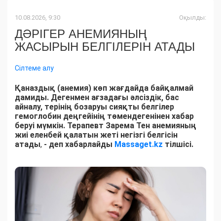
10.08.2026, 9:30
Оқылды:
ДӘРІГЕР АНЕМИЯНЫҢ
ЖАСЫРЫН БЕЛГІЛЕРІН АТАДЫ
Сілтеме алу
Қаназдық (анемия) көп жағдайда байқалмай
дамиды. Дегенмен ағзадағы әлсіздік, бас
айналу, терінің бозаруы сияқты белгілер
гемоглобин деңгейінің төмендегенінен хабар
беруі мүмкін. Терапевт Зарема Тен анемияның
жиі еленбей қалатын жеті негізгі белгісін
атады
,
- деп хабарлайды
Massaget.kz
тілшісі.