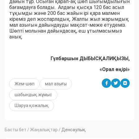
дайын тұр. Осыған қарап-ақ шөп шығымдылығын
бағамдауға болады. Алдағы қысқа 120 бас асыл
тұқымды және 200 бас жайын ірі қара малмен
кіреміз деп жоспарладық. Жалпы жыл жарымдық
мал азығын дайындауды мақсат-меже етудеміз.
Шөпті молынан дайындасақ, еш ұтылмасымыз
анық.
Гүлбаршын ДЫБЫСҚАЛИҚЫЗЫ,
«Орал өңірі»
Жем-шөп
мал азығы
шабындық жұмыс
Шаруа қожалық
Басты бет
/
Жаңалықтар
/
Денсаулық