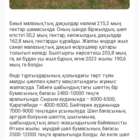
Биыл малазықтық дақылдар көлемі 215,3 мың
гектар шамасында. Оның ішінде біржылдық шөп
егістігі 50,2 мың гектар, көпжылдық дақылдар
162,8 мың гектарды құрайды. Жалпы өңірде жыл
санап малазықтық дақыл өсірушілер қатары
толығып келеді. Былтырғы көрсеткіш 203,8 мың
га, ал бұдан үш жыл бұрын, яғни 2023 жылы 190,6
мың га болды.
Өңір тұрғындарының қолындағы төрт түлік
малды шөппен қамту мақсатындағы жұмыс
жалғасуда. Табиғи шабындықтағы шөптің бір
бумасының бағасы 3400-10000 теңге
аралығында. Сырым ауданында – 6000-6500,
Қаратөбеде – 4000-6000, Бәйтерек ауданында
7000-9000 теңгеден ұсынылуда. Шөп бағасының
әртүрлі болуына шөптің шығымына,
шабындықтың алыс-жақындығына байланысты.
Өткен жылы мұндай шөп бумасының бағасы
3500-12000 теңге аралығында болды. Ал екпе шөп