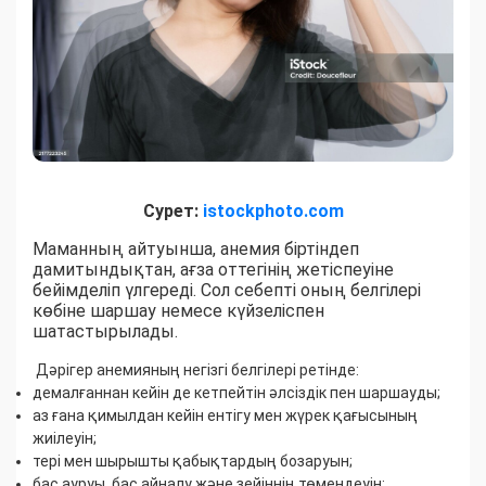
Сурет:
istockphoto.com
Маманның айтуынша, анемия біртіндеп
дамитындықтан, ағза оттегінің жетіспеуіне
бейімделіп үлгереді. Сол себепті оның белгілері
көбіне шаршау немесе күйзеліспен
шатастырылады.
Дәрігер анемияның негізгі белгілері ретінде:
демалғаннан кейін де кетпейтін әлсіздік пен шаршауды;
аз ғана қимылдан кейін ентігу мен жүрек қағысының
жиілеуін;
тері мен шырышты қабықтардың бозаруын;
бас ауруы, бас айналу және зейіннің төмендеуін;