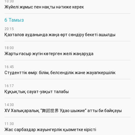
10:30
Жүйелі жұмыс пен нақты нәтиже керек
6 Тамыз
20:15
Қазталов ауданында жаңа өрт сөндіру бекеті ашылды
18:00
Жарты ғасыр жүгін көтерген желі жаңаруда
16:45
Студенттік өмір: білім, белсенділік және жауапкершілік
16:17
Құқықтық сауат-уақыт талабы
14:30
XV Халықаралық “舞蹈世界 Удао шыжие” атты би байқауы
11:30
Жас сарбаздар жауынгерлік қызметке кірісті