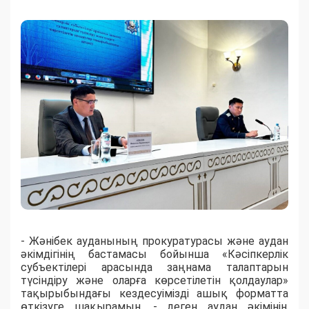
​- Жәнібек ауданының прокуратурасы және аудан
әкімдігінің бастамасы бойынша «Кәсіпкерлік
субъектілері арасында заңнама талаптарын
түсіндіру және оларға көрсетілетін қолдаулар»
тақырыбындағы кездесуімізді ашық форматта
өткізуге шақырамын, - деген аудан әкімінің