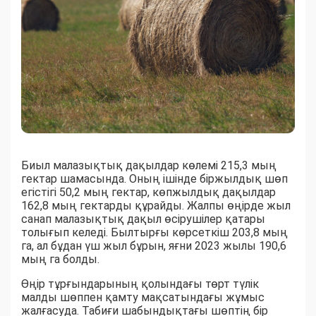
Биыл малазықтық дақылдар көлемі 215,3 мың
гектар шамасында. Оның ішінде біржылдық шөп
егістігі 50,2 мың гектар, көпжылдық дақылдар
162,8 мың гектарды құрайды. Жалпы өңірде жыл
санап малазықтық дақыл өсірушілер қатары
толығып келеді. Былтырғы көрсеткіш 203,8 мың
га, ал бұдан үш жыл бұрын, яғни 2023 жылы 190,6
мың га болды.
Өңір тұрғындарының қолындағы төрт түлік
малды шөппен қамту мақсатындағы жұмыс
жалғасуда. Табиғи шабындықтағы шөптің бір