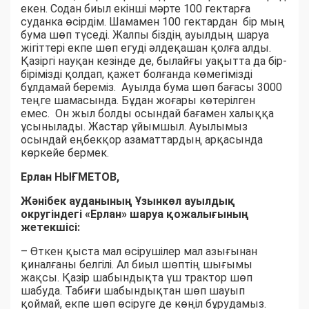
екен. Содан биыл екінші мәрте 100 гектарға
суданка өсірдім. Шамамен 100 гектардан бір мың
бума шөп түседі. Жалпы біздің ауылдың шаруа
жігіттері екпе шөп егуді әлдеқашан қолға алды.
Қазіргі науқан кезінде де, былайғы уақытта да бір-
бірімізді қолдап, қажет болғанда көмегімізді
бұлдамай береміз. Ауылда бума шөп бағасы 3000
теңге шамасында. Бұдан жоғары көтерілген
емес. Он жыл болды осындай бағамен халыққа
ұсынылады. Жастар ұйымшыл. Ауылымыз
осындай еңбекқор азаматтардың арқасында
көркейе бермек.
Ерлан НЫҒМЕТОВ,
Жәнібек ауданының Ұзынкөл ауылдық
округіндегі «Ерлан» шаруа қожалығының
жетекшісі:
– Өткен қыста мал өсірушілер мал азығынан
қиналғаны белгілі. Ал биыл шөптің шығымы
жақсы. Қазір шабындықта үш трактор шөп
шабуда. Табиғи шабындықтан шөп шауып
қоймай, екпе шөп өсіруге де көңіл бұрудамыз.