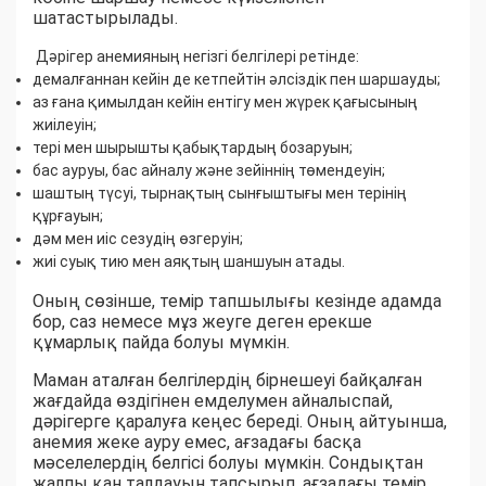
шатастырылады.
Дәрігер анемияның негізгі белгілері ретінде:
демалғаннан кейін де кетпейтін әлсіздік пен шаршауды;
аз ғана қимылдан кейін ентігу мен жүрек қағысының
жиілеуін;
тері мен шырышты қабықтардың бозаруын;
бас ауруы, бас айналу және зейіннің төмендеуін;
шаштың түсуі, тырнақтың сынғыштығы мен терінің
құрғауын;
дәм мен иіс сезудің өзгеруін;
жиі суық тию мен аяқтың шаншуын атады.
Оның сөзінше, темір тапшылығы кезінде адамда
бор, саз немесе мұз жеуге деген ерекше
құмарлық пайда болуы мүмкін.
Маман аталған белгілердің бірнешеуі байқалған
жағдайда өздігінен емделумен айналыспай,
дәрігерге қаралуға кеңес береді. Оның айтуынша,
анемия жеке ауру емес, ағзадағы басқа
мәселелердің белгісі болуы мүмкін. Сондықтан
жалпы қан талдауын тапсырып, ағзадағы темір