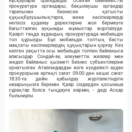
нұсқаулары орындалды. Осыған байланысты
прокуратура органдары, бақылаушы органдар
тарапынан бизнеске қатысты
құқықбұзушылықтарға, жеке кәсіпкерлерді
негізсіз қудалау деректеріне жол бермеуге
бағытталған ауқымды жұмыстар жүргізілуде.
Қазіргі таңда аудандық прокуратурада мобильдік
топ құрылды. Бұл мобильдік топтың басты
мақсаты кәсіпкерлердің құқықтарын қорғау. Кез
келген уақытта осы мобильдік топпен байланыса
аласыздар. Сондай-ақ әлеуметтік желілер мен
жедел байланыс қызметі бизнес субъектілеріне
орнатылған. Аталғандардан өзге күнделікті аудан
прокурорына ертеңгі сағат 09:00-ден кешкі сағат
18:30-ға дейін қабылдау жүргізілетіндігін
назарыңызға беремін. Қазір сіздерден қосымша
сұрақтар болса тыңдауға әзірмін, - деді Асқар
Ғылымұлы.