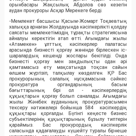
орынбасары Жақсылық Абдолов сөз кезегін
аудан прокуроры Асқар Мерекеге берді.
​-Мемлекет басшысы Қасым-Жомарт Тоқаевтың
халыққа арнаған Жолдауында кәсіпкерлікті қолдау
саясаты мемлекетіміздің тұрақты стратегиясына
айналуы керектігін атап өтті. Ағымдағы жылы
«Атамекен» ұлттық кәсіпкерлер палатасы
арасында бизнесті қорғау жөнінде бірлескен іс-
шаралардың кешенді жоспары бекітілді. Онда
бизнесті қорғау мен заңдылықты одан әрі
қамтамасыз ету мақсатында тоқсан сайын
өлшем жүргізіп, талқылау көзделген. ҚР Бас
прокурорының салалық нұсқамасына сәйкес
прокуратура органдарының басым
бағыттарының бірі ол - кәсіпкерлердің
құқықтарын қорғау болып саналады. Ағымдағы
жылы Жәнібек ауданының прокуратурасымен
тексеру нәтижелері бойынша 584 кәсіпкердің
құқықтары қорғалды. Бүгінгі кеңесте бизнес
субъектілерінің құқықтарының бұзылу типтерін
қараймыз. Бас прокурордың кәсіпкерлік
саласында қадағалауды күшейту туралы бірнеше