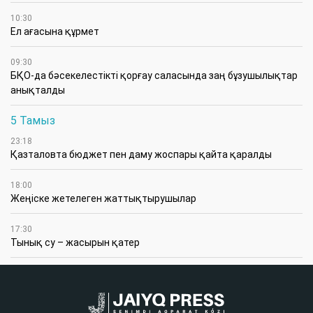
10:30
Ел ағасына құрмет
09:30
БҚО-да бәсекелестікті қорғау саласында заң бұзушылықтар
анықталды
5 Тамыз
23:18
Қазталовта бюджет пен даму жоспары қайта қаралды
18:00
Жеңіске жетелеген жаттықтырушылар
17:30
Тынық су – жасырын қатер