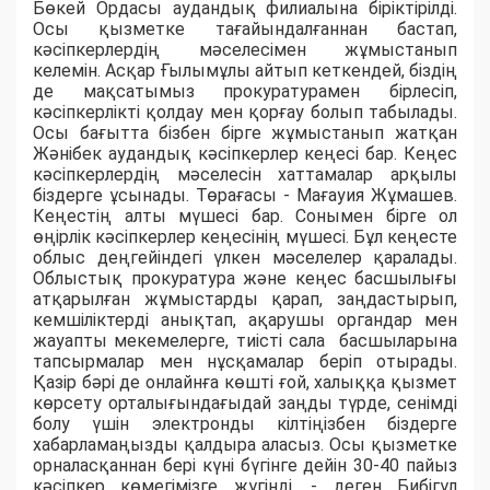
Бөкей Ордасы аудандық филиалына біріктірілді.
Осы қызметке тағайындалғаннан бастап,
кәсіпкерлердің мәселесімен жұмыстанып
келемін. Асқар Ғылымұлы айтып кеткендей, біздің
де мақсатымыз прокуратурамен бірлесіп,
кәсіпкерлікті қолдау мен қорғау болып табылады.
Осы бағытта бізбен бірге жұмыстанып жатқан
Жәнібек аудандық кәсіпкерлер кеңесі бар. Кеңес
кәсіпкерлердің мәселесін хаттамалар арқылы
біздерге ұсынады. Төрағасы - Мағауия Жұмашев.
Кеңестің алты мүшесі бар. Сонымен бірге ол
өңірлік кәсіпкерлер кеңесінің мүшесі. Бұл кеңесте
облыс деңгейіндегі үлкен мәселелер қаралады.
Облыстық прокуратура және кеңес басшылығы
атқарылған жұмыстарды қарап, заңдастырып,
кемшіліктерді анықтап, ақарушы органдар мен
жауапты мекемелерге, тиісті сала басшыларына
тапсырмалар мен нұсқамалар беріп отырады.
Қазір бәрі де онлайнға көшті ғой, халыққа қызмет
көрсету орталығындағыдай заңды түрде, сенімді
болу үшін электронды кілтіңізбен біздерге
хабарламаңызды қалдыра аласыз. Осы қызметке
орналасқаннан бері күні бүгінге дейін 30-40 пайыз
кәсіпкер көмегімізге жүгінді, - деген Бибігүл