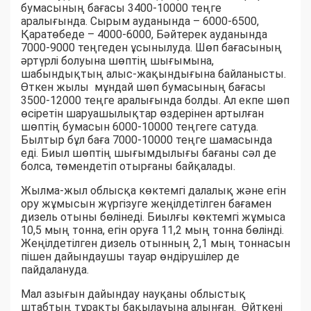
бумасының бағасы 3400-10000 теңге
аралығында. Сырым ауданында – 6000-6500,
Қаратөбеде – 4000-6000, Бәйтерек ауданында
7000-9000 теңгеден ұсынылуда. Шөп бағасының
әртүрлі болуына шөптің шығымына,
шабындықтың алыс-жақындығына байланысты.
Өткен жылы мұндай шөп бумасының бағасы
3500-12000 теңге аралығында болды. Ал екпе шөп
өсіретін шаруашылықтар өздерінен артылған
шөптің бумасын 6000-10000 теңгеге сатуда.
Былтыр бұл баға 7000-10000 теңге шамасында
еді. Биыл шөптің шығымдылығы бағаны сәл де
болса, төмендетіп отырғаны байқалады.
Жылма-жыл облысқа көктемгі далалық және егін
ору жұмысын жүргізуге жеңілдетілген бағамен
дизель отыны бөлінеді. Биылғы көктемгі жұмыса
10,5 мың тонна, егін оруға 11,2 мың тонна бөлінді.
Жеңілдетілген дизель отынның 2,1 мың тоннасын
пішен дайындаушы тауар өндірушілер де
пайдалануда.
Мал азығын дайындау науқаны облыстық
штабтың тұрақты бақылауына алынған. Өйткені