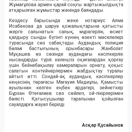
Жұмағұлова әрмен қарай соңғы жартыжылдықта
атқарылған жұмыстар жөнінде баяндады.
​Кездесу барысында жеке нотариус Алма
Исабекова да шаруа қожалықтарына қатысты
жерге салынатын салық, мұрагерлік, өсиет
қалдыру сынды бүгінгі күннің өзекті мәселелері
турасында сөз сабақтады. Аудандық полиция
бөлімі бастығының орынбасары Жанболат
Мұқашев өз сөзінде аудандағы кәсіпкерлік
нысандарды түрлі келеңсіз оқиғалардан қорғау
үшін бейнебақылау камераларын орнату, қоқыс
салатын контейнерлермен жабдықтау туралы
айтып өтті. Сондай-ақ аудандық кәсіпкерлер
кеңесінің төрағасы Мағауия Мәдиұлы, Қамысты
ауылынан келген еңбек ардагері, зейнеткер
Бұрхан Өтеғалиев сөз сөйлеп, ой-пікірлерімен
бөлісті. Қатысушылар тарапынан қойылған
сауалдарға жауап берілді.
Асқар Құсайынов