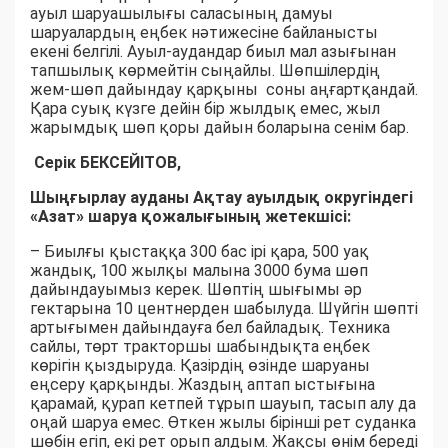
ауыл шаруашылығы саласының дамуы
шаруалардың еңбек нәтижесіне байланысты
екені белгілі. Ауыл-аудандар биыл мал азығынан
тапшылық көрмейтін сыңайлы. Шөпшілердің
жем-шөп дайындау қарқыны соны аңғартқандай.
Қара суық күзге дейін бір жылдық емес, жыл
жарымдық шөп қоры дайын боларына сенім бар.
Серік БЕКСЕЙІТОВ,
Шыңғырлау ауданы Ақтау ауылдық округіндегі
«Азат» шаруа қожалығының жетекшісі:
– Биылғы қыстаққа 300 бас ірі қара, 500 уақ
жандық, 100 жылқы малына 3000 бума шөп
дайындауымыз керек. Шөптің шығымы әр
гектарына 10 центнерден шабылуда. Шүйгін шөпті
артығымен дайындауға бел байладық. Техника
сайлы, төрт тракторшы шабындықта еңбек
көрігін қыздыруда. Қазірдің өзінде шаруаны
еңсеру қарқынды. Жаздың аптап ыстығына
қарамай, қурап кетпей тұрып шауып, тасып алу да
оңай шаруа емес. Өткен жылы бірінші рет суданка
шөбін егіп, екі рет орып алдым. Жақсы өнім береді