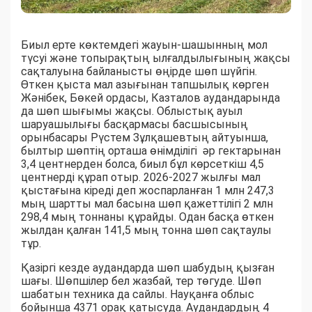
Биыл ерте көктемдегі жауын-шашынның мол
түсуі және топырақтың ылғалдылығының жақсы
сақталуына байланысты өңірде шөп шүйгін.
Өткен қыста мал азығынан тапшылық көрген
Жәнібек, Бөкей ордасы, Казталов аудандарында
да шөп шығымы жақсы. Облыстық ауыл
шаруашылығы басқармасы басшысының
орынбасары Рүстем Зұлқашевтың айтуынша,
былтыр шөптің орташа өнімділігі әр гектарынан
3,4 центнерден болса, биыл бұл көрсеткіш 4,5
центнерді құрап отыр. 2026-2027 жылғы мал
қыстағына кіреді деп жоспарланған 1 млн 247,3
мың шартты мал басына шөп қажеттілігі 2 млн
298,4 мың тоннаны құрайды. Одан басқа өткен
жылдан қалған 141,5 мың тонна шөп сақтаулы
тұр.
Қазіргі кезде аудандарда шөп шабудың қызған
шағы. Шөпшілер бел жазбай, тер төгуде. Шөп
шабатын техника да сайлы. Науқанға облыс
бойынша 4371 орақ қатысуда. Аудандардың 4