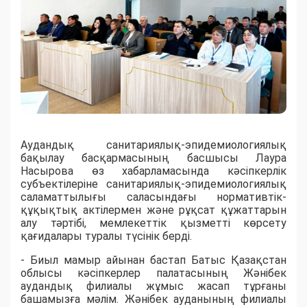
​Аудандық санитариялық-эпидемиологиялық
бақылау басқармасының басшысы Лаура
Насырова өз хабарламасында кәсіпкерлік
субъектілеріне санитариялық-эпидемиологиялық
саламаттылығы саласындағы нормативтік-
құқықтық актілермен және рұқсат құжаттарын
алу тәртібі, мемлекеттік қызметті көрсету
қағидалары туралы түсінік берді.
​- Биыл мамыр айынан бастап Батыс Қазақстан
облысы кәсіпкерлер палатасының Жәнібек
аудандық филиалы жұмыс жасап тұрғаны
башамызға мәлім. Жәнібек ауданының филиалы