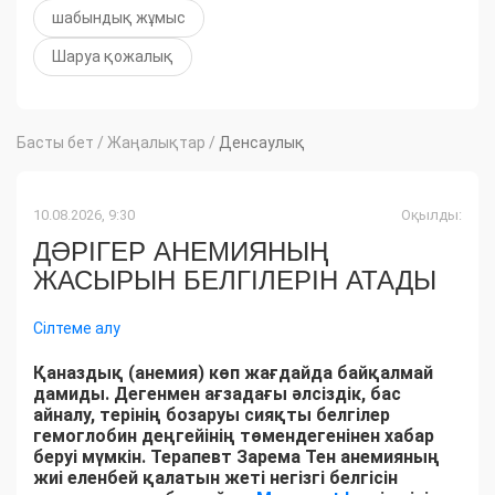
шабындық жұмыс
Шаруа қожалық
Басты бет
/
Жаңалықтар
/
Денсаулық
10.08.2026, 9:30
Оқылды:
ДӘРІГЕР АНЕМИЯНЫҢ
ЖАСЫРЫН БЕЛГІЛЕРІН АТАДЫ
Сілтеме алу
Қаназдық (анемия) көп жағдайда байқалмай
дамиды. Дегенмен ағзадағы әлсіздік, бас
айналу, терінің бозаруы сияқты белгілер
гемоглобин деңгейінің төмендегенінен хабар
беруі мүмкін. Терапевт Зарема Тен анемияның
жиі еленбей қалатын жеті негізгі белгісін