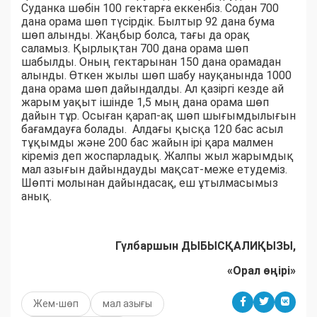
Суданка шөбін 100 гектарға еккенбіз. Содан 700
дана орама шөп түсірдік. Былтыр 92 дана бума
шөп алынды. Жаңбыр болса, тағы да орақ
саламыз. Қырлықтан 700 дана орама шөп
шабылды. Оның гектарынан 150 дана орамадан
алынды. Өткен жылы шөп шабу науқанында 1000
дана орама шөп дайындалды. Ал қазіргі кезде ай
жарым уақыт ішінде 1,5 мың дана орама шөп
дайын тұр. Осыған қарап-ақ шөп шығымдылығын
бағамдауға болады. Алдағы қысқа 120 бас асыл
тұқымды және 200 бас жайын ірі қара малмен
кіреміз деп жоспарладық. Жалпы жыл жарымдық
мал азығын дайындауды мақсат-меже етудеміз.
Шөпті молынан дайындасақ, еш ұтылмасымыз
анық.
Гүлбаршын ДЫБЫСҚАЛИҚЫЗЫ,
«Орал өңірі»
Жем-шөп
мал азығы