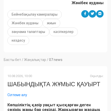
Жәнібек ауданы
Бейнебақылау камералары
Жәнібек ауданы
жиын
заңнама талаптары
кәсіпкерлер
кездесу
Басты бет
/
Жаңалықтар
/
07 news
10.08.2026, 10:00
Оқылды:
ШАБЫНДЫҚТА ЖҰМЫС ҚАУЫРТ
Сілтеме алу
Көпшіліктің қазір уақыт қысқарған деген
сөзінің жаны бар секілді. Жарқыраған жаздың