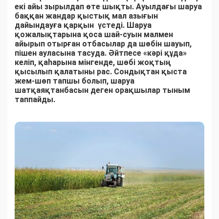
екі айы зырылдап өте шықты. Ауылдағы шаруа
баққан жандар қыстық мал азығын
дайындауға қарқын үстеді. Шаруа
қожалықтарына қоса шай-суын малмен
айырып отырған отбасылар да шөбін шауып,
пішен ауласына тасуда. Әйтпесе «кәрі құда»
келіп, қаһарына мінгенде, шөбі жоқтың
қысылып қалатыны рас. Сондықтан қыста
жем-шөп тапшы болып, шаруа
шатқаяқтанбасын деген орақшылар тыным
таппайды.