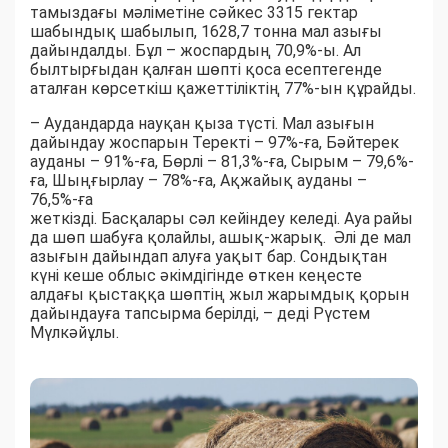
тамыздағы мәліметіне сәйкес 3315 гектар
шабындық шабылып, 1628,7 тонна мал азығы
дайындалды. Бұл – жоспардың 70,9%-ы. Ал
былтырғыдан қалған шөпті қоса есептегенде
аталған көрсеткіш қажеттіліктің 77%-ын құрайды.
– Аудандарда науқан қыза түсті. Мал азығын
дайындау жоспарын Теректі – 97%-ға, Бәйтерек
ауданы – 91%-ға, Бөрлі – 81,3%-ға, Сырым – 79,6%-
ға, Шыңғырлау – 78%-ға, Ақжайық ауданы –
76,5%-ға
жеткізді. Басқалары сәл кейіндеу келеді. Ауа райы
да шөп шабуға қолайлы, ашық-жарық. Әлі де мал
азығын дайындап алуға уақыт бар. Сондықтан
күні кеше облыс әкімдігінде өткен кеңесте
алдағы қыстаққа шөптің жыл жарымдық қорын
дайындауға тапсырма берілді, – деді Рүстем
Мүлкәйұлы.