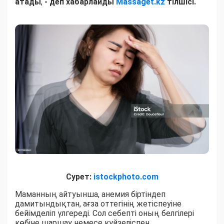
атады
,
- деп хабарлайды
Massaget.kz
тілшісі.
Сурет:
istockphoto.com
Маманның айтуынша, анемия біртіндеп
дамитындықтан, ағза оттегінің жетіспеуіне
бейімделіп үлгереді. Сол себепті оның белгілері
көбіне шаршау немесе күйзеліспен