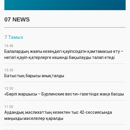
07 NEWS
7 Тамыз
16:45
Балалардың жазғы кезеңдегі қауіпсіздігін қамтамасыз ету –
негізгі қауіп-қатерлерге кешенді бақылауды талап етеді
15:30
Батыстың барысы анықталды
12:30
«Бөрлі жаршысы – Бурлинские вести» газетінде жаңа басшы
11:00
Аудандық мәслихаттың кезектен тыс 42-сессиясында
маңызды мәселелер қаралды