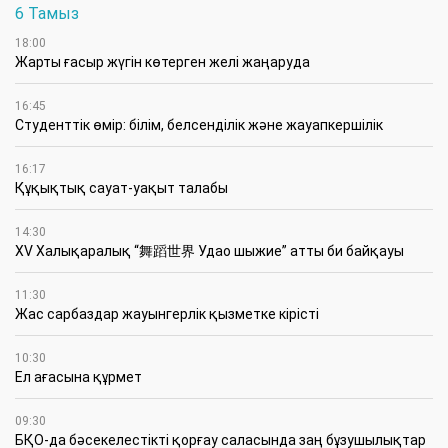
«Батыс - Шығыс» гипермагистралі
халықаралық деректер транзитін күшейтіп,
Қазақстанды Еуропа, Орталық Азия және
Қытай арасындағы негізгі бағыттармен
байланыстыруға арналған. Транскаспий
магістралі құрылысы аяқталатын Ақтаудан
Қорғас шекара өткеліне дейінгі
магистральдық талшықты-оптикалық
байланыс желісінің (ТОБЖ) ұзындығы
шамамен 4,5 мың км құрайды (4511 км
жалпы кабель көлемінен бүгінгі таңда 2,2 мың
км-ден астамы төселді). Негізгі бағыт
Қазақстанның 7 облысы арқылы өтеді,
сонымен бірге инфрақұрылымды 13 өңірді
қамти отырып кеңейту мүмкіндігі
қарастырылуда.
Барлық жұмыстар жеке инвестициялар
есебінен іске асырылуда, бұл мемлекеттік
бюджетке түсетін жүктемені айтарлықтай
төмендетуге және ұлттық жобаның жоғары
тиімділігін қамтамасыз етуге мүмкіндік берді.
Мәселен, өткен кезеңдерде жеке инвестор