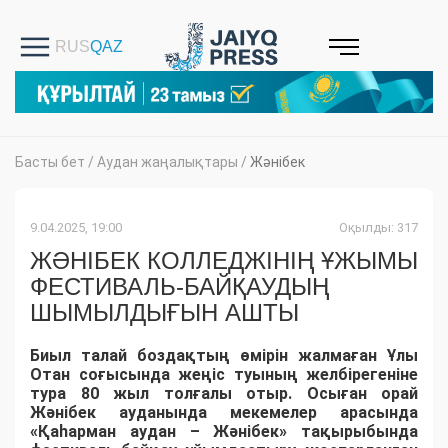
Басты бет
/
Аудан жаңалықтары
/
Жәнібек
9.04.2025, 19:00
Оқылды: 317
ЖӘНІБЕК КОЛЛЕДЖІНІҢ ҰЖЫМЫ
ФЕСТИВАЛЬ-БАЙҚАУДЫҢ
ШЫМЫЛДЫҒЫН АШТЫ
Биыл талай боздақтың өмірін жалмаған Ұлы
Отан соғысында жеңіс туының желбірегеніне
тура 80 жыл толғалы отыр. Осыған орай
Жәнібек ауданында мекемелер арасында
«Қаһарман аудан – Жәнібек» тақырыбында