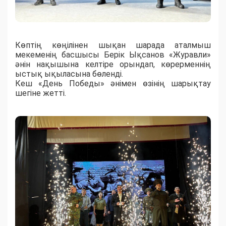
Көптің көңілінен шықан шарада аталмыш
мекеменің басшысы Берік Ықсанов «Журавли»
әнін нақышына келтіре орындап, көрерменнің
ыстық ықыласына бөленді.
Кеш «День Победы» әнімен өзінің шарықтау
шегіне жетті.