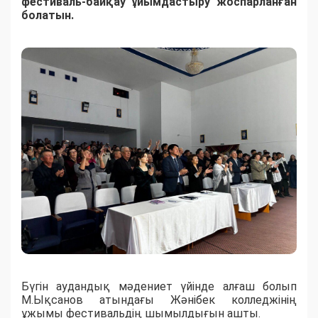
фестиваль-байқау ұйымдастыру жоспарланған
болатын.
Бүгін аудандық мәдениет үйінде алғаш болып
М.Ықсанов атындағы Жәнібек колледжінің
ұжымы фестивальдің шымылдығын ашты.