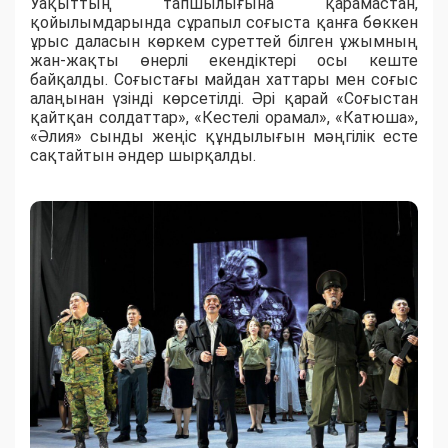
Уақыттың тапшылығына қарамастан,
қойылымдарында сұрапыл соғыста қанға бөккен
ұрыс даласын көркем суреттей білген ұжымның
жан-жақты өнерлі екендіктері осы кеште
байқалды. Соғыстағы майдан хаттары мен соғыс
алаңынан үзінді көрсетілді. Әрі қарай «Соғыстан
қайтқан солдаттар», «Кестелі орамал», «Катюша»,
«Әлия» сынды жеңіс құндылығын мәңгілік есте
сақтайтын әндер шырқалды.