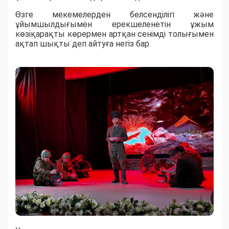
Өзге мекемелерден белсенділігі және
ұйымшылдығымен ерекшеленетін ұжым
көзіқарақты көрермен артқан сенімді толығымен
ақтап шықты деп айтуға негіз бар.