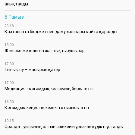
тарапынан Ақтау - Алматы және Озинки -
Қорғас магистральдарының құрылысы
едәуір желі көлемімен негізгі учаскелерде
(Орал - Ақтөбе, Қордай - Алматы және
Алматы - Қорғас бағыттарын қоса алғанда)
сәтті жүргізілді.
Ағымдағы жылы магистральдық желілер
жобалары «Freedom Cloud Holding LTD»
қарамағына өтті, және оның еншілес ұйымы
«ASTEL» АҚ арқылы Ақтау - Алматы
«Гипермагистралі» мен оларды түйістіруге
арналған ілеспе учаскелердің құрылысы
белсенді түрде жалғасуда. Ағымдағы
жылдың бірінші жартыжылдығында
ұзындығы 1 100 шақырым болатын Ақтау -
Сексеуіл учаскесінің сызықтық бөлігінің
құрылысы жүзеге асырылды, ал 15 шілдеден
бастап ұзындығы 930 шақырым болатын
Сексеуіл - Шымкент учаскенің құрылысы
басталды.
Сонымен қатар, жалпы ұзындығы 530