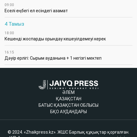
шақырым болатын Сексеуіл - Ақтөбе
учаскесінің құрылысы жүріп жатыр, бүгінгі
таңда 123 шақырымы төселді. Сызықтық
бөлікті төсеумен қатар, ағымдағы жылдың
екінші жартыжылдығында магистральдық
байланыс тораптары мен белсенді желілік
жабдықты монтаждау жұмыстары
орындалуда. Гипермагистральдың
құрылысын аяқтау және оны пайдалануға
беру 2026 жылдың соңына жоспарланған.
Жаңа инфраструктура 12 Тбит/с және одан
жоғары өткізу қабілетін қамтамасыз етеді
деп күтілуде. Бұл ең аз кідіріспен үлкен
деректер массивтерін лезде алмасуды талап
ететін қызметтер үшін технологиялық негіз
жасайды: бұлтты платформалар, нейрожелілік
және ЖИ-шешімдер, ақылды қала жүйелері,
телемедицина, EdTech, финтех-платформалар,
өнеркәсіптік IoT шешімдері және цифрлық
өндірістік контурлар.
«Гипермагистраль құрылысы аяқталып, оны
Транскаспий ТОБЖ-мен ұштастырғаннан