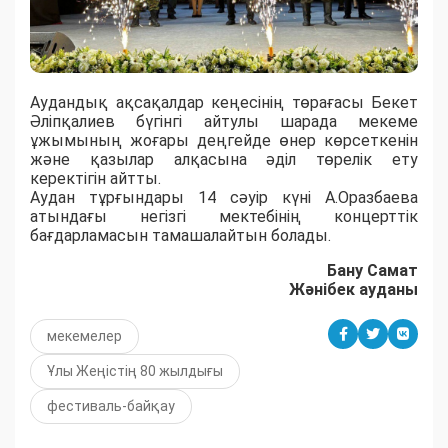
Аудандық ақсақалдар кеңесінің төрағасы Бекет
Әліпқалиев бүгінгі айтулы шарада мекеме
ұжымының жоғары деңгейде өнер көрсеткенін
және қазылар алқасына әділ төрелік ету
керектігін айтты.
Аудан тұрғындары 14 сәуір күні А.Оразбаева
атындағы негізгі мектебінің концерттік
бағдарламасын тамашалайтын болады.
Бану Самат
Жәнібек ауданы
мекемелер
Ұлы Жеңістің 80 жылдығы
фестиваль-байқау