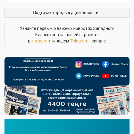
Басты бет
/
Жаңалықтар
/
Республикалық жаңалықтар
6.08.2026, 17:00
Оқылды:
ЕУРАЗИЯЛЫҚ ЦИФРЛЫҚ
ДӘЛІЗДІ ҚҰРУ: «БАТЫС -
ШЫҒЫС» ЖОБАСЫН ІСКЕ
АСЫРУ МӘРТЕБЕСІ
Сілтеме алу
Қазақстан Республикасы Премьер-
министрінің орынбасары - Жасанды
интеллект және цифрлық даму министрі
Жаслан Мәдиевтің басшылығымен өңірлік
цифрлық хаб құру және жалпы Азия-Еуропа
трафигінің жергілікті өңделетін транзиттік
деректерінің үлесін арттыру бойынша
мемлекеттік міндеттерді іске асыруға