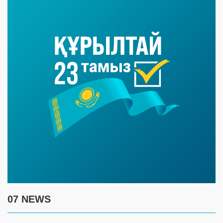
жәрдемдесу мақсатында Жасанды
интеллект және цифрлық даму министрлігі
мен Freedom Holding арасында бұдан бұрын
ынтымақтастық туралы меморандумға қол
қойылған болатын. Бүгінгі таңда бұл
бағытта мемлекет пен жеке меншік
сектордың әріптестігі аясында ауқымды
жұмыс жүргізілді.
Жобаларды
іске асыруға
Freedom Cloud Holding және «АСТЕЛ» АҚ
жауапты.