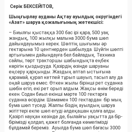
Серік БЕКСЕЙІТОВ,
Шыңғырлау ауданы Ақтау ауылдық округіндегі
«Азат» шаруа қожалығының жетекшісі:
– Биылғы қыстаққа 300 бас ірі қара, 500 уақ
жандық, 100 жылқы малына 3000 бума шөп
дайындауымыз керек. Шөптің шығымы әр
гектарына 10 центнерден шабылуда. Шүйгін шөпті
артығымен дайындауға бел байладық. Техника
сайлы, төрт тракторшы шабындықта еңбек
көрігін қыздыруда. Қазірдің өзінде шаруаны
еңсеру қарқынды. Жаздың аптап ыстығына
қарамай, қурап кетпей тұрып шауып, тасып алу да
оңай шаруа емес. Өткен жылы бірінші рет суданка
шөбін егіп, екі рет орып алдым. Жақсы өнім береді
екен. Содан биыл екінші мәрте 100 гектарға
суданка өсірдім. Шамамен 100 гектардан бір мың
бума шөп түседі. Жалпы біздің ауылдың шаруа
жігіттері екпе шөп егуді әлдеқашан қолға алды.
Қазіргі науқан кезінде де, былайғы уақытта да бір-
бірімізді қолдап, қажет болғанда көмегімізді
бұлдамай береміз. Ауылда бума шөп бағасы 3000