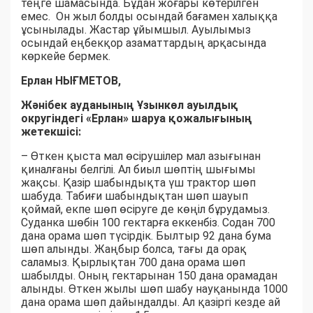
теңге шамасында. Бұдан жоғары көтерілген
емес. Он жыл болды осындай бағамен халыққа
ұсынылады. Жастар ұйымшыл. Ауылымыз
осындай еңбекқор азаматтардың арқасында
көркейе бермек.
Ерлан НЫҒМЕТОВ,
Жәнібек ауданының Ұзынкөл ауылдық
округіндегі «Ерлан» шаруа қожалығының
жетекшісі:
– Өткен қыста мал өсірушілер мал азығынан
қиналғаны белгілі. Ал биыл шөптің шығымы
жақсы. Қазір шабындықта үш трактор шөп
шабуда. Табиғи шабындықтан шөп шауып
қоймай, екпе шөп өсіруге де көңіл бұрудамыз.
Суданка шөбін 100 гектарға еккенбіз. Содан 700
дана орама шөп түсірдік. Былтыр 92 дана бума
шөп алынды. Жаңбыр болса, тағы да орақ
саламыз. Қырлықтан 700 дана орама шөп
шабылды. Оның гектарынан 150 дана орамадан
алынды. Өткен жылы шөп шабу науқанында 1000
дана орама шөп дайындалды. Ал қазіргі кезде ай