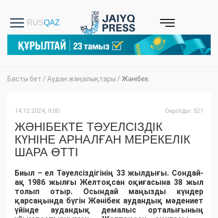
Басты бет
/
Аудан жаңалықтары
/
Жәнібек
14.12.2024, 9:00
Оқылды: 521
ЖӘНІБЕКТЕ ТӘУЕЛСІЗДІК
КҮНІНЕ АРНАЛҒАН МЕРЕКЕЛІК
ШАРА ӨТТІ
Биыл – ел Тәуелсіздігінің 33 жылдығы. Сондай-
ақ 1986 жылғы Желтоқсан оқиғасына 38 жыл
толып отыр. Осындай маңызды күндер
қарсаңында бүгін Жәнібек аудандық мәдениет
үйінде аудандық демалыс орталығының