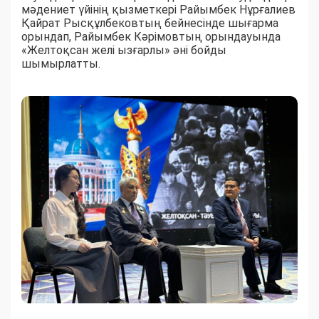
мәдениет үйінің қызметкері Райымбек Нұрғалиев
Қайрат Рысқұлбековтың бейнесінде шығарма
орындап, Райымбек Кәрімовтың орындауында
«Желтоқсан желі ызғарлы» әні бойды
шымырлатты.