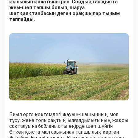
қысылып қалатыны рас. Сондықтан қыста
жем-шөп тапшы болып, шаруа
шатқаяқтанбасын деген орақшылар тыным
таппайды.
Биыл ерте көктемдегі жауын-шашынның мол
түсуі және топырақтың ылғалдылығының жақсы
сақталуына байланысты өңірде шөп шүйгін.
Өткен қыста мал азығынан тапшылық көрген
Жәнібек, Бөкей ордасы, Казталов аудандарында