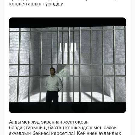
кеңінен ашып түсіндіру.
Алдымен лэд экраннан желтоқсан
боздақтарының бастан кешкендері мен саяси
ахуалдың бейнесі көрсетілді. Кейіннен аудандық