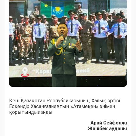
Кеш Қазақстан Республикасының Халық әртісі
Ескендір Хасанғалиевтың «Атамекен» әнімен
қорытындыланды.
Арай Сейфолла
Жәнібек ауданы