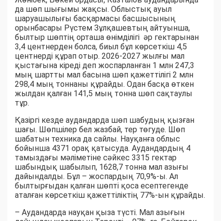
да шөп шығымы жақсы. Облыстық ауыл
шаруашылығы басқармасы басшысының
орынбасары Рүстем Зұлқашевтың айтуынша,
былтыр шөптің орташа өнімділігі әр гектарынан
3,4 центнерден болса, биыл бұл көрсеткіш 4,5
центнерді құрап отыр. 2026-2027 жылғы мал
қыстағына кіреді деп жоспарланған 1 млн 247,3
мың шартты мал басына шөп қажеттілігі 2 млн
298,4 мың тоннаны құрайды. Одан басқа өткен
жылдан қалған 141,5 мың тонна шөп сақтаулы
тұр.
Қазіргі кезде аудандарда шөп шабудың қызған
шағы. Шөпшілер бел жазбай, тер төгуде. Шөп
шабатын техника да сайлы. Науқанға облыс
бойынша 4371 орақ қатысуда. Аудандардың 4
тамыздағы мәліметіне сәйкес 3315 гектар
шабындық шабылып, 1628,7 тонна мал азығы
дайындалды. Бұл – жоспардың 70,9%-ы. Ал
былтырғыдан қалған шөпті қоса есептегенде
аталған көрсеткіш қажеттіліктің 77%-ын құрайды.
– Аудандарда науқан қыза түсті. Мал азығын