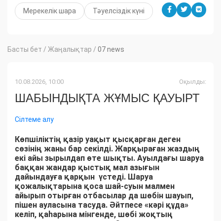
Мерекелік шара
Тәуелсіздік күні
Басты бет
/
Жаңалықтар
/
07 news
10.08.2026, 10:00
Оқылды:
ШАБЫНДЫҚТА ЖҰМЫС ҚАУЫРТ
Сілтеме алу
Көпшіліктің қазір уақыт қысқарған деген
сөзінің жаны бар секілді. Жарқыраған жаздың
екі айы зырылдап өте шықты. Ауылдағы шаруа
баққан жандар қыстық мал азығын
дайындауға қарқын үстеді. Шаруа
қожалықтарына қоса шай-суын малмен
айырып отырған отбасылар да шөбін шауып,
пішен ауласына тасуда. Әйтпесе «кәрі құда»
келіп, қаһарына мінгенде, шөбі жоқтың