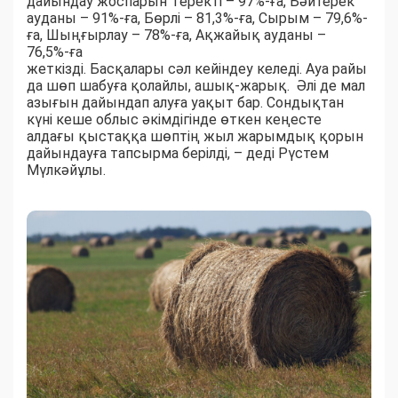
дайындау жоспарын Теректі – 97%-ға, Бәйтерек
ауданы – 91%-ға, Бөрлі – 81,3%-ға, Сырым – 79,6%-
ға, Шыңғырлау – 78%-ға, Ақжайық ауданы –
76,5%-ға
жеткізді. Басқалары сәл кейіндеу келеді. Ауа райы
да шөп шабуға қолайлы, ашық-жарық. Әлі де мал
азығын дайындап алуға уақыт бар. Сондықтан
күні кеше облыс әкімдігінде өткен кеңесте
алдағы қыстаққа шөптің жыл жарымдық қорын
дайындауға тапсырма берілді, – деді Рүстем
Мүлкәйұлы.