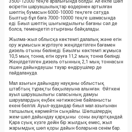
3500-12000 теңге аралығында болды. Ал екпе шөп
өсіретін шаруашылықтар өздерінен артылған
шөптің бумасын 6000-10000 теңгеге сатуда.
Былтыр бұл баға 7000-10000 теңге шамасында
еді. Биыл шөптің шығымдылығы бағаны сәл де
болса, төмендетіп отырғаны байқалады.
Жылма-жыл облысқа көктемгі далалық және егін
ору жұмысын жүргізуге жеңілдетілген бағамен
дизель отыны бөлінеді. Биылғы көктемгі жұмыса
10,5 мың тонна, егін оруға 11,2 мың тонна бөлінді.
Жеңілдетілген дизель отынның 2,1 мың тоннасын
пішен дайындаушы тауар өндірушілер де
пайдалануда.
Мал азығын дайындау науқаны облыстық
штабтың тұрақты бақылауына алынған. Өйткені
ауыл шаруашылығы саласының дамуы
шаруалардың еңбек нәтижесіне байланысты
екені белгілі. Ауыл-аудандар биыл мал азығынан
тапшылық көрмейтін сыңайлы. Шөпшілердің
жем-шөп дайындау қарқыны соны аңғартқандай.
Қара суық күзге дейін бір жылдық емес, жыл
жарымдық шөп қоры дайын боларына сенім бар.