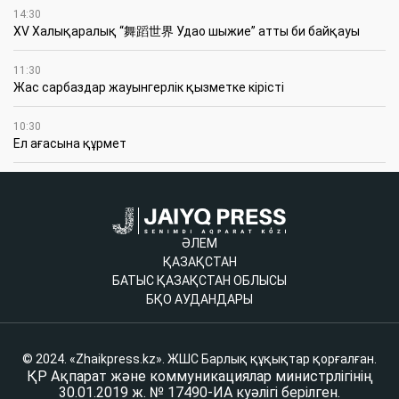
14:30
XV Халықаралық “舞蹈世界 Удао шыжие” атты би байқауы
11:30
Жас сарбаздар жауынгерлік қызметке кірісті
10:30
Ел ағасына құрмет
ӘЛЕМ
ҚАЗАҚСТАН
БАТЫС ҚАЗАҚСТАН ОБЛЫСЫ
БҚО АУДАНДАРЫ
© 2024. «Zhaikpress.kz». ЖШС Барлық құқықтар қорғалған.
ҚР Ақпарат және коммуникациялар министрлігінің
30.01.2019 ж. № 17490-ИА куәлігі берілген.