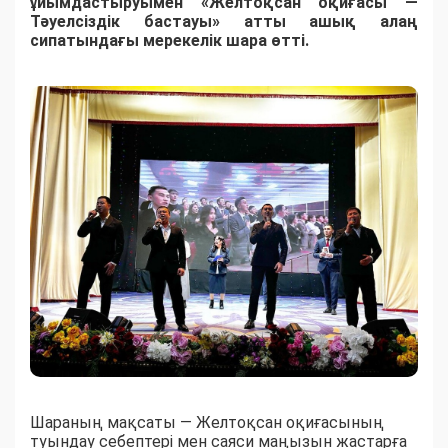
ұйымдастыруымен «Желтоқсан оқиғасы —
Тәуелсіздік бастауы» атты ашық алаң
сипатындағы мерекелік шара өтті.
Шараның мақсаты — Желтоқсан оқиғасының
туындау себептері мен саяси маңызын жастарға