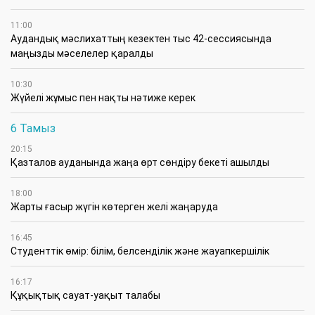
11:00
Аудандық мәслихаттың кезектен тыс 42-сессиясында
маңызды мәселелер қаралды
10:30
Жүйелі жұмыс пен нақты нәтиже керек
6 Тамыз
20:15
Қазталов ауданында жаңа өрт сөндіру бекеті ашылды
18:00
Жарты ғасыр жүгін көтерген желі жаңаруда
16:45
Студенттік өмір: білім, белсенділік және жауапкершілік
16:17
Құқықтық сауат-уақыт талабы