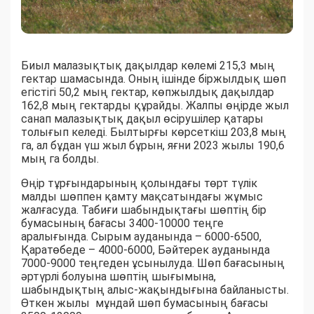
Биыл малазықтық дақылдар көлемі 215,3 мың
гектар шамасында. Оның ішінде біржылдық шөп
егістігі 50,2 мың гектар, көпжылдық дақылдар
162,8 мың гектарды құрайды. Жалпы өңірде жыл
санап малазықтық дақыл өсірушілер қатары
толығып келеді. Былтырғы көрсеткіш 203,8 мың
га, ал бұдан үш жыл бұрын, яғни 2023 жылы 190,6
мың га болды.
Өңір тұрғындарының қолындағы төрт түлік
малды шөппен қамту мақсатындағы жұмыс
жалғасуда. Табиғи шабындықтағы шөптің бір
бумасының бағасы 3400-10000 теңге
аралығында. Сырым ауданында – 6000-6500,
Қаратөбеде – 4000-6000, Бәйтерек ауданында
7000-9000 теңгеден ұсынылуда. Шөп бағасының
әртүрлі болуына шөптің шығымына,
шабындықтың алыс-жақындығына байланысты.
Өткен жылы мұндай шөп бумасының бағасы