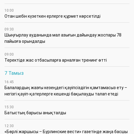
10:00
Отан шебін күзеткен ерлерге құрмет көрсетілді
09:30
​Шыңғырлау ауданында мал азығын дайындау жоспары 78
пайызға орындалды
09:00
​Теректіде жас отбасыларға арналған тренинг өтті
7 Тамыз
16:45
Балалардың жазғы кезеңдегі қауіпсіздігін қамтамасыз ету –
негізгі қауіп-қатерлерге кешенді бақылауды талап етеді
15:30
Батыстың барысы анықталды
12:30
«Бөрлі жаршысы – Бурлинские вести» газетінде жаңа басшы