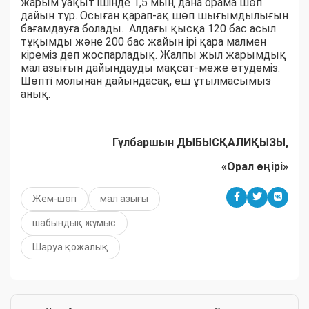
жарым уақыт ішінде 1,5 мың дана орама шөп
дайын тұр. Осыған қарап-ақ шөп шығымдылығын
бағамдауға болады. Алдағы қысқа 120 бас асыл
тұқымды және 200 бас жайын ірі қара малмен
кіреміз деп жоспарладық. Жалпы жыл жарымдық
мал азығын дайындауды мақсат-меже етудеміз.
Шөпті молынан дайындасақ, еш ұтылмасымыз
анық.
Гүлбаршын ДЫБЫСҚАЛИҚЫЗЫ,
«Орал өңірі»
Жем-шөп
мал азығы
шабындық жұмыс
Шаруа қожалық