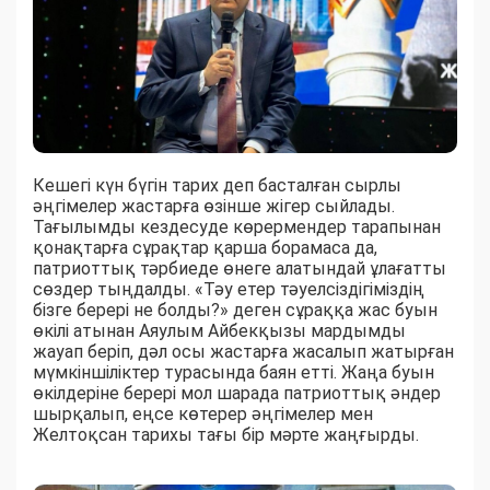
Кешегі күн бүгін тарих деп басталған сырлы
әңгімелер жастарға өзінше жігер сыйлады.
Тағылымды кездесуде көрермендер тарапынан
қонақтарға сұрақтар қарша борамаса да,
патриоттық тәрбиеде өнеге алатындай ұлағатты
сөздер тыңдалды. «Тәу етер тәуелсіздігіміздің
бізге берері не болды?» деген сұраққа жас буын
өкілі атынан Аяулым Айбекқызы мардымды
жауап беріп, дәл осы жастарға жасалып жатырған
мүмкіншіліктер турасында баян етті. Жаңа буын
өкілдеріне берері мол шарада патриоттық әндер
шырқалып, еңсе көтерер әңгімелер мен
Желтоқсан тарихы тағы бір мәрте жаңғырды.