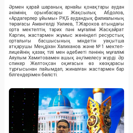
Әрмен қарай шараның арнайы қонақтары аудан
әкімінің орынбасары Жақсылық Абдолов,
«Ардагерлер ұйымы» РҚБ аудандық филиалының
төрағасы Амангелді Уәлиев, Т.Жароков атындағы
орта мектептің тарих пәні мұғалімі Жасқайрат
Каргин, жастармен жұмыс жөніндегі ресурстық
орталығы басшысының міндетін уақытша
атқарушы Меңдіхан Халиханов және №1 мектеп-
лицейінің қазақ тілі мен әдебиеті пәнінің мұғалімі
Аяулым Хамитовамен ашық әңгімелесу жүрді. Әр
спикер Желтоқсан оқиғасын өз көзқарасы
тұрғысынан пайымдап, жиналған жастармен бар
білгендерімен бөлісті.