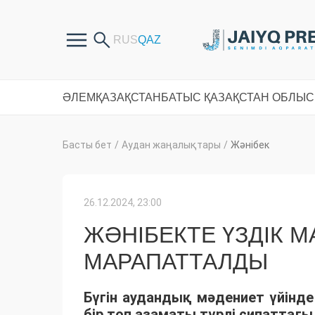
ӘЛЕМ
ҚАЗАҚСТАН
БАТЫС ҚАЗАҚСТАН ОБЛЫ
Басты бет
/
Аудан жаңалықтары
/
Жәнібек
26.12.2024, 23:00
ЖӘНІБЕКТЕ ҮЗДІК 
МАРАПАТТАЛДЫ
Бүгін аудандық мәдениет үйінд
бір топ азаматы түрлі сипаттағы