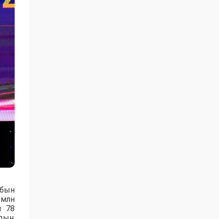
абын
 млн
ы 78
рдың