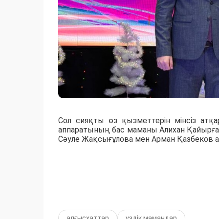
Сол сияқты өз қызметтерін мінсіз атқа
аппаратының бас маманы Алихан Қайырғал
Сәуле Жақсығұлова мен Арман Қазбеков а
алғысхаттар
үздік мамандар