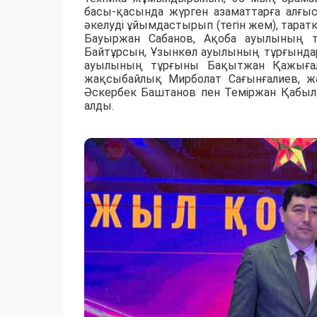
басы-қасында жүрген азаматтарға алғысх
әкелуді ұйымдастырып (тегін жем), таратк
Бауыржан Сабанов, Ақоба ауылының т
Байтұрсын, Ұзынкөл ауылының тұрғында
ауылының тұрғыны Бақытжан Қажығали
жақсыбайлық Мирболат Сағынғалиев, жә
Әскербек Баштанов пен Теміржан Қабыл
алды.