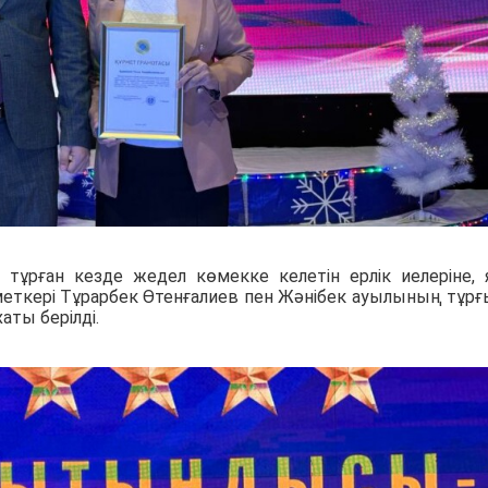
 тұрған кезде жедел көмекке келетін ерлік иелеріне, 
меткері Тұрарбек Өтенғалиев пен Жәнібек ауылының тұр
аты берілді.