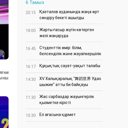
6 Тамыз
Қазталов ауданында жаңа өрт
20:15
сөндіру бекеті ашылды
Жарты ғасыр жүгін көтерген
18:00
желі жаңаруда
Студенттік өмір: білім,
16:45
белсенділік және жауапкершілік
Құқықтық сауат-уақыт талабы
16:17
яғни
ғыны
XV Халықаралық “舞蹈世界 Удао
14:30
шыжие” атты би байқауы
Жас сарбаздар жауынгерлік
11:30
қызметке кірісті
Ел ағасына құрмет
10:30