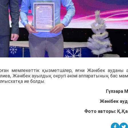
рған мемлекеттік қызметшілер, яғни Жәнібек ауданы ә
иев, Жәнібек ауылдық округі әкімі аппаратының бас ма
лғысхатқа ие болды.
Гүлзара 
Жәнібек ау
Фото авторы: Қ.Қ