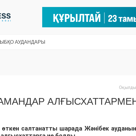
СЫ
БҚО АУДАНДАРЫ
Оқылды:
МАМАНДАР АЛҒЫСХАТТАРМЕ
е өткен салтанатты шарада Жәнібек ауданы
 алғысхаттарға ие болды.