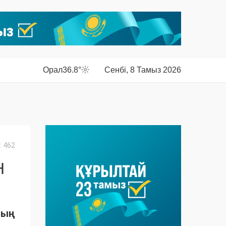
Орал
36.8°
Сенбі, 8 Тамыз 2026
 462
Н
ның