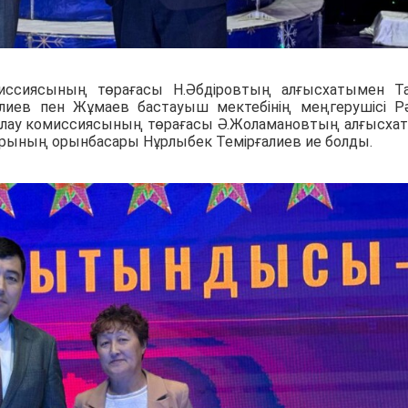
иссиясының төрағасы Н.Әбдіровтың алғысхатымен Т
алиев пен Жұмаев бастауыш мектебінің меңгерушісі Р
йлау комиссиясының төрағасы Ә.Жоламановтың алғысха
орының орынбасары Нұрлыбек Темірғалиев ие болды.