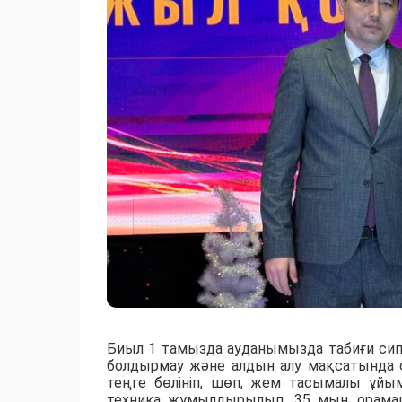
Биыл 1 тамызда ауданымызда табиғи си
болдырмау және алдын алу мақсатында 
теңге бөлініп, шөп, жем тасымалы ұйы
техника жұмылдырылып, 35 мың орамаш