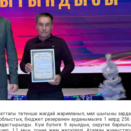
паттағы төтенше жағдай жарияланып, мал шығыны зард
облыстық бюджет резервінен ауданымызға 1 млрд 256
мдастырылды. Күні бүгінге 9 ауылдық округке барлығ
өп, 1,1 мың тонна жем жеткізілді. Аталған жұмыста