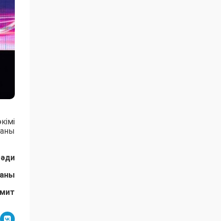
кімі
маны
Мәди
даны
амит