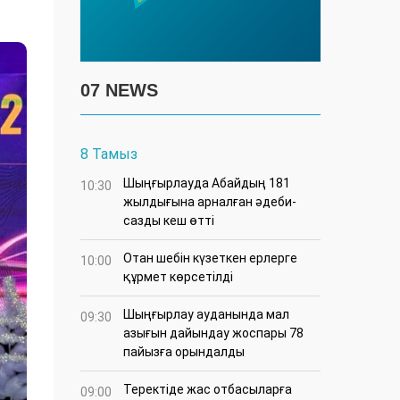
07 NEWS
8 Тамыз
Шыңғырлауда Абайдың 181
10:30
жылдығына арналған әдеби-
сазды кеш өтті
Отан шебін күзеткен ерлерге
10:00
құрмет көрсетілді
​Шыңғырлау ауданында мал
09:30
азығын дайындау жоспары 78
пайызға орындалды
​Теректіде жас отбасыларға
09:00