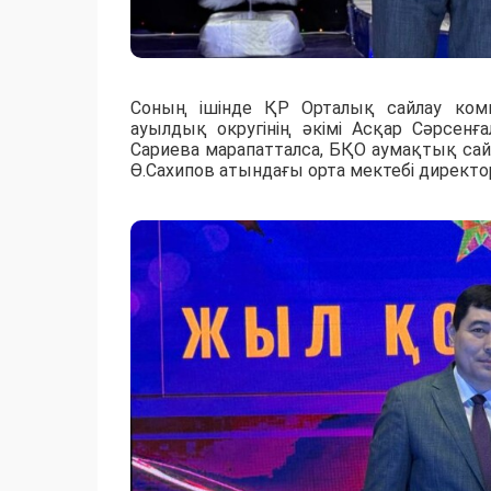
Соның ішінде ҚР Орталық сайлау ком
ауылдық округінің әкімі Асқар Сәрсенғ
Сариева марапатталса, БҚО аумақтық са
Ө.Сахипов атындағы орта мектебі директ