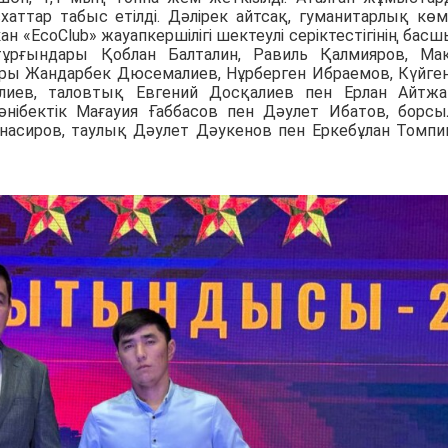
аттар табыс етілді. Дәлірек айтсақ, гуманитарлық көм
ан «EcoClub» жауапкершілігі шектеулі серіктестігінің бас
ұрғындары Қоблан Балталин, Равиль Қалмияров, Ма
ры Жандарбек Дюсемалиев, Нұрберген Ибраемов, Күйге
ев, таловтық Евгений Досқалиев пен Ерлан Айтжа
нібектік Мағауия Ғаббасов пен Дәулет Ибатов, борс
насиров, таулық Дәулет Дәукенов пен Еркебұлан Томп