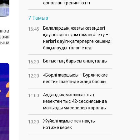
арналған тренинг өтті
7 Тамыз
Балалардың жазғы кезеңдегі
16:45
алов
қауіпсіздігін қамтамасыз ету –
әзия
негізгі қауіп-қатерлерге кешенді
тына
бақылауды талап етеді
Батыстың барысы анықталды
15:30
«Бөрлі жаршысы – Бурлинские
12:30
вести» газетінде жаңа басшы
Аудандық мәслихаттың
11:00
кезектен тыс 42-сессиясында
маңызды мәселелер қаралды
Жүйелі жұмыс пен нақты
10:30
нәтиже керек