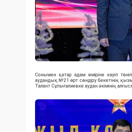
Сонымен қатар адам өміріне кауіп төніп
аудандық №21 өрт сөндіру бекетінің қыз
Талант Сұпығалиевке аудан әкімінің алғысх