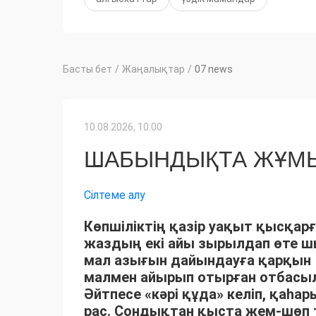
Басты бет
/
Жаңалықтар
/
07 news
10.08.2026, 10:00
ШАБЫНДЫҚТА ЖҰМЫ
Сілтеме алу
Көпшіліктің қазір уақыт қысқарғ
жаздың екі айы зырылдап өте 
мал азығын дайындауға қарқын 
малмен айырып отырған отбасыла
Әйтпесе «кәрі құда» келіп, қаһ
рас. Сондықтан қыста жем-шөп 