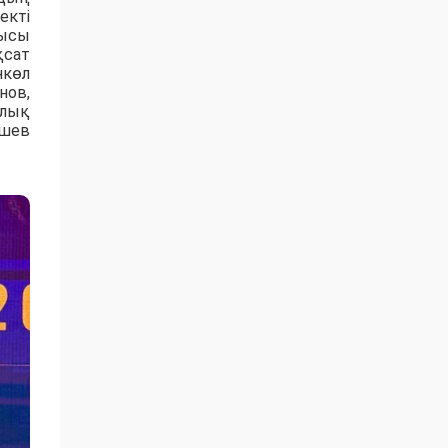
екті
шысы
қсат
нкөл
нов,
ылық
ишев