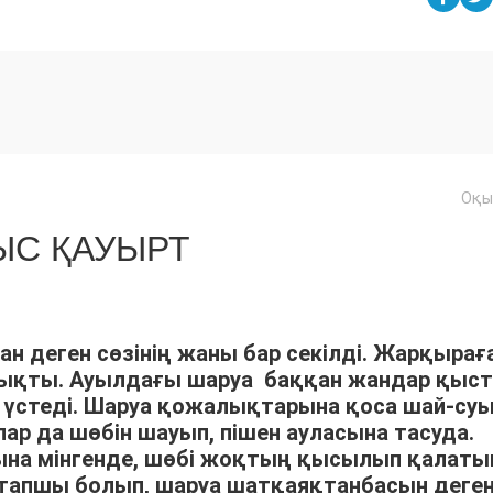
Оқы
С ҚАУЫРТ
ан деген сөзінің жаны бар секілді. Жарқырағ
шықты. Ауылдағы шаруа баққан жандар қыс
үстеді. Шаруа қожалықтарына қоса шай-су
р да шөбін шауып, пішен ауласына тасуда.
арына мінгенде, шөбі жоқтың қысылып қалат
тапшы болып, шаруа шатқаяқтанбасын деге