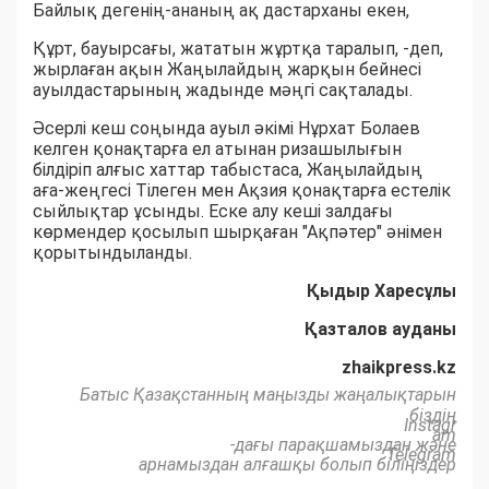
Байлық дегенің-ананың ақ дастарханы екен,
Құрт, бауырсағы, жататын жұртқа таралып, -деп,
жырлаған ақын Жаңылайдың жарқын бейнесі
ауылдастарының жадынде мәңгі сақталады.
Әсерлі кеш соңында ауыл әкімі Нұрхат Болаев
келген қонақтарға ел атынан ризашылығын
білдіріп алғыс хаттар табыстаса, Жаңылайдың
аға-жеңгесі Тілеген мен Ақзия қонақтарға естелік
сыйлықтар ұсынды. Еске алу кеші залдағы
көрмендер қосылып шырқаған "Ақпәтер" әнімен
қорытындыланды.
Қыдыр Харесұлы
Қазталов ауданы
zhaikpress.kz
Батыс Қазақстанның маңызды жаңалықтарын
біздің
Instagr
am
-дағы парақшамыздан және
Telegram
арнамыздан алғашқы болып біліңіздер