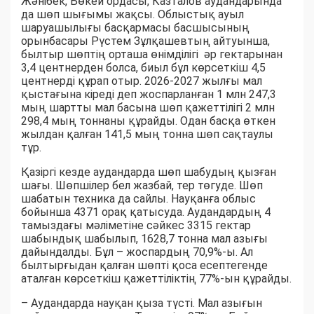
Жәнібек, Бөкей ордасы, Казталов аудандарында
да шөп шығымы жақсы. Облыстық ауыл
шаруашылығы басқармасы басшысының
орынбасары Рүстем Зұлқашевтың айтуынша,
былтыр шөптің орташа өнімділігі әр гектарынан
3,4 центнерден болса, биыл бұл көрсеткіш 4,5
центнерді құрап отыр. 2026-2027 жылғы мал
қыстағына кіреді деп жоспарланған 1 млн 247,3
мың шартты мал басына шөп қажеттілігі 2 млн
298,4 мың тоннаны құрайды. Одан басқа өткен
жылдан қалған 141,5 мың тонна шөп сақтаулы
тұр.
Қазіргі кезде аудандарда шөп шабудың қызған
шағы. Шөпшілер бел жазбай, тер төгуде. Шөп
шабатын техника да сайлы. Науқанға облыс
бойынша 4371 орақ қатысуда. Аудандардың 4
тамыздағы мәліметіне сәйкес 3315 гектар
шабындық шабылып, 1628,7 тонна мал азығы
дайындалды. Бұл – жоспардың 70,9%-ы. Ал
былтырғыдан қалған шөпті қоса есептегенде
аталған көрсеткіш қажеттіліктің 77%-ын құрайды.
– Аудандарда науқан қыза түсті. Мал азығын