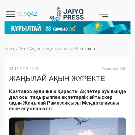
Басты бет
/
Аудан жаңалықтары
/
Қазталов
13.12.2019, 12:43
Оқылды: 362
ЖАҢЫЛАЙ АҚЫН ЖҮРЕКТЕ
Қазталов ауданына қарасты Ақпәтер ауылында
дәл осы тақырыппен ақпәтерлік айтыскер
ақын Жаңылай Рамазанқызы Меңдіғаливаны
еске алу кеші өтті.