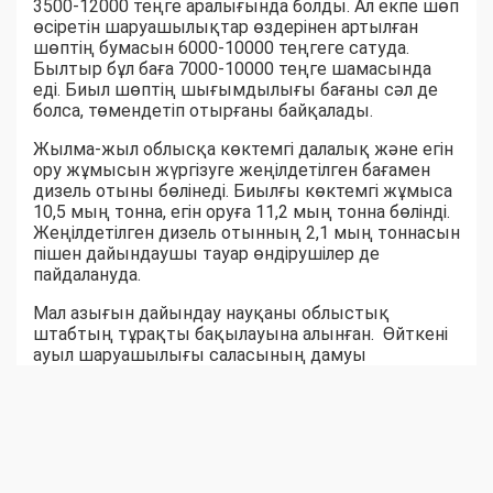
3500-12000 теңге аралығында болды. Ал екпе шөп
өсіретін шаруашылықтар өздерінен артылған
шөптің бумасын 6000-10000 теңгеге сатуда.
Былтыр бұл баға 7000-10000 теңге шамасында
еді. Биыл шөптің шығымдылығы бағаны сәл де
болса, төмендетіп отырғаны байқалады.
Жылма-жыл облысқа көктемгі далалық және егін
ору жұмысын жүргізуге жеңілдетілген бағамен
дизель отыны бөлінеді. Биылғы көктемгі жұмыса
10,5 мың тонна, егін оруға 11,2 мың тонна бөлінді.
Жеңілдетілген дизель отынның 2,1 мың тоннасын
пішен дайындаушы тауар өндірушілер де
пайдалануда.
Мал азығын дайындау науқаны облыстық
штабтың тұрақты бақылауына алынған. Өйткені
ауыл шаруашылығы саласының дамуы
шаруалардың еңбек нәтижесіне байланысты
екені белгілі. Ауыл-аудандар биыл мал азығынан
тапшылық көрмейтін сыңайлы. Шөпшілердің
жем-шөп дайындау қарқыны соны аңғартқандай.
Қара суық күзге дейін бір жылдық емес, жыл
жарымдық шөп қоры дайын боларына сенім бар.