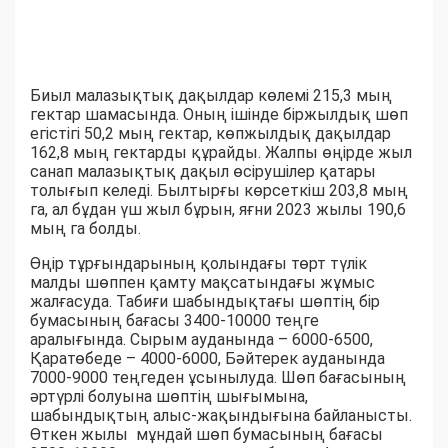
Биыл малазықтық дақылдар көлемі 215,3 мың
гектар шамасында. Оның ішінде біржылдық шөп
егістігі 50,2 мың гектар, көпжылдық дақылдар
162,8 мың гектарды құрайды. Жалпы өңірде жыл
санап малазықтық дақыл өсірушілер қатары
толығып келеді. Былтырғы көрсеткіш 203,8 мың
га, ал бұдан үш жыл бұрын, яғни 2023 жылы 190,6
мың га болды.
Өңір тұрғындарының қолындағы төрт түлік
малды шөппен қамту мақсатындағы жұмыс
жалғасуда. Табиғи шабындықтағы шөптің бір
бумасының бағасы 3400-10000 теңге
аралығында. Сырым ауданында – 6000-6500,
Қаратөбеде – 4000-6000, Бәйтерек ауданында
7000-9000 теңгеден ұсынылуда. Шөп бағасының
әртүрлі болуына шөптің шығымына,
шабындықтың алыс-жақындығына байланысты.
Өткен жылы мұндай шөп бумасының бағасы