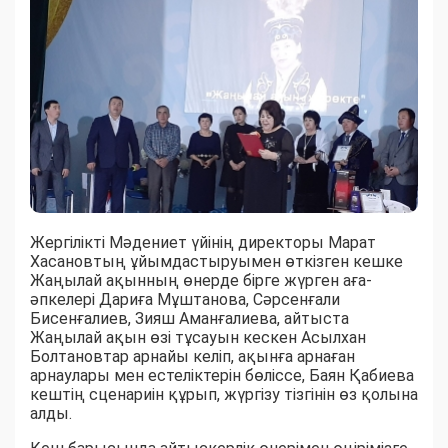
Жергілікті Мәдениет үйінің директоры Марат
Хасановтың ұйымдастыруымен өткізген кешке
Жаңылай ақынның өнерде бірге жүрген аға-
әпкелері Дариға Мұштанова, Сәрсенғали
Бисенғалиев, Зияш Аманғалиева, айтыста
Жаңылай ақын өзі тұсауын кескен Асылхан
Болтановтар арнайы келіп, ақынға арнаған
арнаулары мен естеліктерін бөліссе, Баян Қабиева
кештің сценариін құрып, жүргізу тізгінін өз қолына
алды.