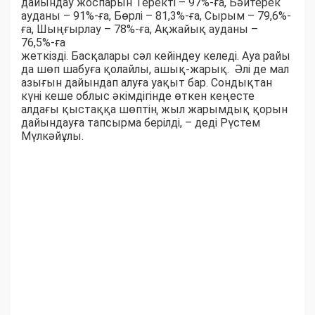
дайындау жоспарын Теректі – 97%-ға, Бәйтерек
ауданы – 91%-ға, Бөрлі – 81,3%-ға, Сырым – 79,6%-
ға, Шыңғырлау – 78%-ға, Ақжайық ауданы –
76,5%-ға
жеткізді. Басқалары сәл кейіндеу келеді. Ауа райы
да шөп шабуға қолайлы, ашық-жарық. Әлі де мал
азығын дайындап алуға уақыт бар. Сондықтан
күні кеше облыс әкімдігінде өткен кеңесте
алдағы қыстаққа шөптің жыл жарымдық қорын
дайындауға тапсырма берілді, – деді Рүстем
Мүлкәйұлы.