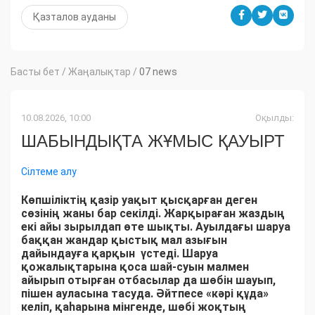
Қазталов ауданы
Басты бет
/
Жаңалықтар
/
07 news
10.08.2026, 10:00
Оқылды:
ШАБЫНДЫҚТА ЖҰМЫС ҚАУЫРТ
Сілтеме алу
Көпшіліктің қазір уақыт қысқарған деген
сөзінің жаны бар секілді. Жарқыраған жаздың
екі айы зырылдап өте шықты. Ауылдағы шаруа
баққан жандар қыстық мал азығын
дайындауға қарқын үстеді. Шаруа
қожалықтарына қоса шай-суын малмен
айырып отырған отбасылар да шөбін шауып,
пішен ауласына тасуда. Әйтпесе «кәрі құда»
келіп, қаһарына мінгенде, шөбі жоқтың