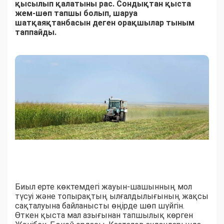
қысылып қалатыны рас. Сондықтан қыста
жем-шөп тапшы болып, шаруа
шатқаяқтанбасын деген орақшылар тыным
таппайды.
Биыл ерте көктемдегі жауын-шашынның мол
түсуі және топырақтың ылғалдылығының жақсы
сақталуына байланысты өңірде шөп шүйгін.
Өткен қыста мал азығынан тапшылық көрген