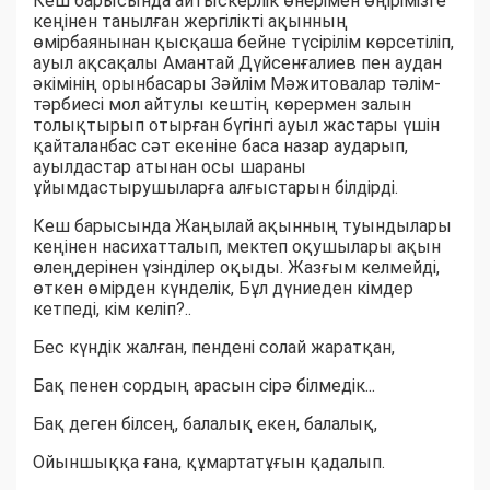
Кеш барысында айтыскерлік өнерімен өңірімізге
кеңінен танылған жергілікті ақынның
өмірбаянынан қысқаша бейне түсірілім көрсетіліп,
ауыл ақсақалы Амантай Дүйсенғалиев пен аудан
әкімінің орынбасары Зәйлім Мәжитовалар тәлім-
тәрбиесі мол айтулы кештің көрермен залын
толықтырып отырған бүгінгі ауыл жастары үшін
қайталанбас сәт екеніне баса назар аударып,
ауылдастар атынан осы шараны
ұйымдастырушыларға алғыстарын білдірді.
Кеш барысында Жаңылай ақынның туындылары
кеңінен насихатталып, мектеп оқушылары ақын
өлеңдерінен үзінділер оқыды. Жазғым келмейді,
өткен өмірден күнделік, Бұл дүниеден кімдер
кетпеді, кім келіп?..
Бес күндік жалған, пендені солай жаратқан,
Бақ пенен сордың арасын сірә білмедік...
Бақ деген білсең, балалық екен, балалық,
Ойыншыққа ғана, құмартатұғын қадалып.