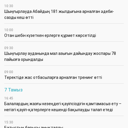
10:30
Шыңғырлауда Абайдың 181 жылдығына арналған әдеби-
сазды кеш өтті
10:00
Отан шебін күзеткен ерлерге құрмет көрсетілді
09:30
​Шыңғырлау ауданында мал азығын дайындау жоспары 78
пайызға орындалды
09:00
​Теректіде жас отбасыларға арналған тренинг өтті
7 Тамыз
16:45
Балалардың жазғы кезеңдегі қауіпсіздігін қамтамасыз ету –
негізгі қауіп-қатерлерге кешенді бақылауды талап етеді
15:30
Батыстың барысы анықталды