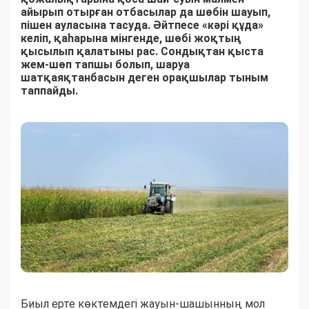
айырып отырған отбасылар да шөбін шауып,
пішен ауласына тасуда. Әйтпесе «кәрі құда»
келіп, қаһарына мінгенде, шөбі жоқтың
қысылып қалатыны рас. Сондықтан қыста
жем-шөп тапшы болып, шаруа
шатқаяқтанбасын деген орақшылар тыным
таппайды.
Биыл ерте көктемдегі жауын-шашынның мол