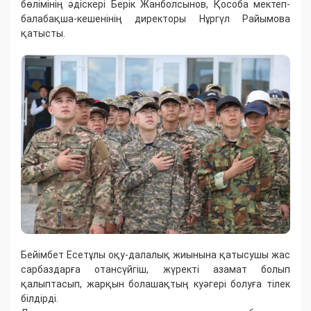
бөлімінің әдіскері Берік Жанболсынов, Қособа мектеп-
балабақша-кешенінің директоры Нұргүл Райымова
қатысты.
Бейімбет Есетұлы оқу-далалық жиынына қатысушы жас
сарбаздарға отансүйгіш, жүректі азамат болып
қалыптасып, жарқын болашақтың куәгері болуға тілек
білдірді.