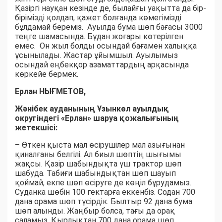
Қазіргі науқан кезінде де, былайғы уақытта да бір-
бірімізді қолдап, қажет болғанда көмегімізді
бұлдамай береміз. Ауылда бума шөп бағасы 3000
теңге шамасында. Бұдан жоғары көтерілген
емес. Он жыл болды осындай бағамен халыққа
ұсынылады. Жастар ұйымшыл. Ауылымыз
осындай еңбекқор азаматтардың арқасында
көркейе бермек.
Ерлан НЫҒМЕТОВ,
Жәнібек ауданының Ұзынкөл ауылдық
округіндегі «Ерлан» шаруа қожалығының
жетекшісі:
– Өткен қыста мал өсірушілер мал азығынан
қиналғаны белгілі. Ал биыл шөптің шығымы
жақсы. Қазір шабындықта үш трактор шөп
шабуда. Табиғи шабындықтан шөп шауып
қоймай, екпе шөп өсіруге де көңіл бұрудамыз.
Суданка шөбін 100 гектарға еккенбіз. Содан 700
дана орама шөп түсірдік. Былтыр 92 дана бума
шөп алынды. Жаңбыр болса, тағы да орақ
саламыз. Қырлықтан 700 дана орама шөп