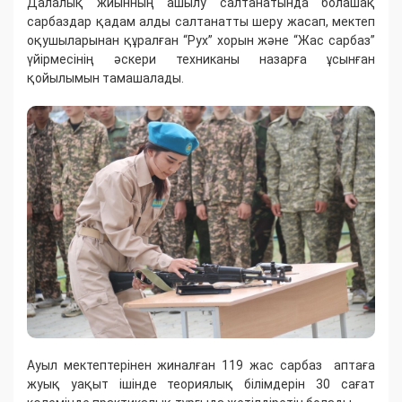
Далалық жиынның ашылу салтанатында болашақ
сарбаздар қадам алды салтанатты шеру жасап, мектеп
оқушыларынан құралған “Рух” хорын және “Жас сарбаз”
үйірмесінің әскери техниканы назарға ұсынған
қойылымын тамашалады.
Ауыл мектептерінен жиналған 119 жас сарбаз аптаға
жуық уақыт ішінде теориялық білімдерін 30 сағат