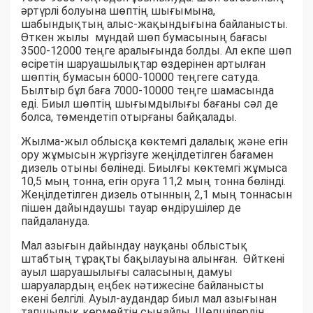
әртүрлі болуына шөптің шығымына,
шабындықтың алыс-жақындығына байланысты.
Өткен жылы мұндай шөп бумасының бағасы
3500-12000 теңге аралығында болды. Ал екпе шөп
өсіретін шаруашылықтар өздерінен артылған
шөптің бумасын 6000-10000 теңгеге сатуда.
Былтыр бұл баға 7000-10000 теңге шамасында
еді. Биыл шөптің шығымдылығы бағаны сәл де
болса, төмендетіп отырғаны байқалады.
Жылма-жыл облысқа көктемгі далалық және егін
ору жұмысын жүргізуге жеңілдетілген бағамен
дизель отыны бөлінеді. Биылғы көктемгі жұмыса
10,5 мың тонна, егін оруға 11,2 мың тонна бөлінді.
Жеңілдетілген дизель отынның 2,1 мың тоннасын
пішен дайындаушы тауар өндірушілер де
пайдалануда.
Мал азығын дайындау науқаны облыстық
штабтың тұрақты бақылауына алынған. Өйткені
ауыл шаруашылығы саласының дамуы
шаруалардың еңбек нәтижесіне байланысты
екені белгілі. Ауыл-аудандар биыл мал азығынан
тапшылық көрмейтін сыңайлы. Шөпшілердің