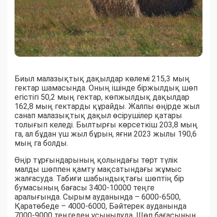
Биыл малазықтық дақылдар көлемі 215,3 мың
гектар шамасында. Оның ішінде біржылдық шөп
егістігі 50,2 мың гектар, көпжылдық дақылдар
162,8 мың гектарды құрайды. Жалпы өңірде жыл
санап малазықтық дақыл өсірушілер қатары
толығып келеді. Былтырғы көрсеткіш 203,8 мың
га, ал бұдан үш жыл бұрын, яғни 2023 жылы 190,6
мың га болды.
Өңір тұрғындарының қолындағы төрт түлік
малды шөппен қамту мақсатындағы жұмыс
жалғасуда. Табиғи шабындықтағы шөптің бір
бумасының бағасы 3400-10000 теңге
аралығында. Сырым ауданында – 6000-6500,
Қаратөбеде – 4000-6000, Бәйтерек ауданында
7000-9000 теңгеден ұсынылуда. Шөп бағасының