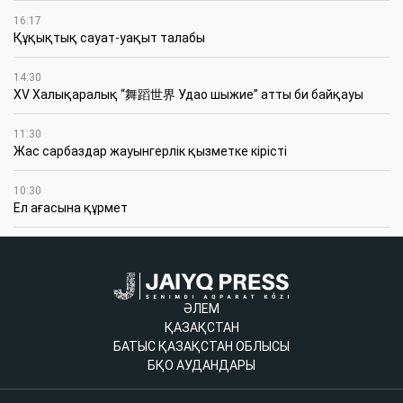
16:17
Құқықтық сауат-уақыт талабы
14:30
XV Халықаралық “舞蹈世界 Удао шыжие” атты би байқауы
11:30
Жас сарбаздар жауынгерлік қызметке кірісті
10:30
Ел ағасына құрмет
ӘЛЕМ
ҚАЗАҚСТАН
БАТЫС ҚАЗАҚСТАН ОБЛЫСЫ
БҚО АУДАНДАРЫ