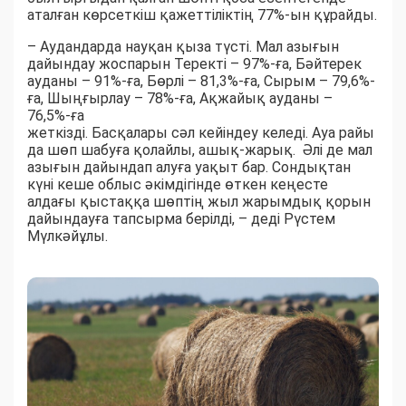
аталған көрсеткіш қажеттіліктің 77%-ын құрайды.
– Аудандарда науқан қыза түсті. Мал азығын
дайындау жоспарын Теректі – 97%-ға, Бәйтерек
ауданы – 91%-ға, Бөрлі – 81,3%-ға, Сырым – 79,6%-
ға, Шыңғырлау – 78%-ға, Ақжайық ауданы –
76,5%-ға
жеткізді. Басқалары сәл кейіндеу келеді. Ауа райы
да шөп шабуға қолайлы, ашық-жарық. Әлі де мал
азығын дайындап алуға уақыт бар. Сондықтан
күні кеше облыс әкімдігінде өткен кеңесте
алдағы қыстаққа шөптің жыл жарымдық қорын
дайындауға тапсырма берілді, – деді Рүстем
Мүлкәйұлы.