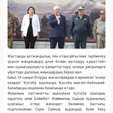
Жастарды ұлтжандылық пен отансүйгіштікке тәрбиелеу
үрдісін жандандыру, дене бітімін жетілдіру қажеттілігі
мен қызығушылықты қалыптастыру, әскери дағдыларға
үйретуде далалық жиындардың берері мол.
Биыл 10-сынып бітіруші жасөспірімдерге арналған “әскер
күндері” Қособа ауылында, Қособа мектеп-бөбекжай-
балабақша кешенінің базасында өтуде.
Жиынның салтанатты ашылуына Қособа ауылдық
округінің әкімі Бейімбет Жайманов, Сырым ауданының
қорғаныс істері жөніндегі бөлімінің бастығы,
подполковник Серік Саянов, аудандық білім беру