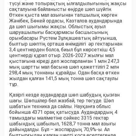
түсуі және топырақтың ылғалдылығының жақсы
сақталуына байланысты өңірде шөп шүйгін.
Өткен қыста мал азығынан тапшылық көрген
Жәнібек, Бөкей ордасы, Казталов аудандарында
да шөп шығымы жақсы. Облыстық ауыл
шаруашылығы басқармасы басшысының
орынбасары Рүстем Зұлқашевтың айтуынша,
былтыр шөптің орташа өнімділігі әр гектарынан
3,4 центнерден болса, биыл бұл көрсеткіш 4,5
центнерді құрап отыр. 2026-2027 жылғы мал
қыстағына кіреді деп жоспарланған 1 млн 247,3
мың шартты мал басына шөп қажеттілігі 2 млн
298,4 мың тоннаны құрайды. Одан басқа өткен
жылдан қалған 141,5 мың тонна шөп сақтаулы
тұр.
Қазіргі кезде аудандарда шөп шабудың қызған
шағы. Шөпшілер бел жазбай, тер төгуде. Шөп
шабатын техника да сайлы. Науқанға облыс
бойынша 4371 орақ қатысуда. Аудандардың 4
тамыздағы мәліметіне сәйкес 3315 гектар
шабындық шабылып, 1628,7 тонна мал азығы
дайындалды. Бұл – жоспардың 70,9%-ы. Ал
былтырғыдан қалған шөпті қоса есептегенде