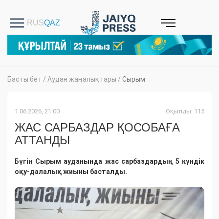
Басты бет
/
Аудан жаңалықтары
/
Сырым
1.06.2026, 21:00
Оқылды: 115
ЖАС САРБАЗДАР ҚОСОБАҒА
АТТАНДЫ
Бүгін Сырым ауданында жас сарбаздардың 5 күндік
оқу-далалық жиыны басталды.