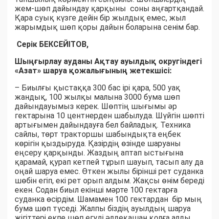
жем-шөп дайындау қарқыны соны аңғартқандай.
Қара суық күзге дейін бір жылдық емес, жыл
жарымдық шөп қоры дайын боларына сенім бар.
Серік БЕКСЕЙІТОВ,
Шыңғырлау ауданы Ақтау ауылдық округіндегі
«Азат» шаруа қожалығының жетекшісі:
– Биылғы қыстаққа 300 бас ірі қара, 500 уақ
жандық, 100 жылқы малына 3000 бума шөп
дайындауымыз керек. Шөптің шығымы әр
гектарына 10 центнерден шабылуда. Шүйгін шөпті
артығымен дайындауға бел байладық. Техника
сайлы, төрт тракторшы шабындықта еңбек
көрігін қыздыруда. Қазірдің өзінде шаруаны
еңсеру қарқынды. Жаздың аптап ыстығына
қарамай, қурап кетпей тұрып шауып, тасып алу да
оңай шаруа емес. Өткен жылы бірінші рет суданка
шөбін егіп, екі рет орып алдым. Жақсы өнім береді
екен. Содан биыл екінші мәрте 100 гектарға
суданка өсірдім. Шамамен 100 гектардан бір мың
бума шөп түседі. Жалпы біздің ауылдың шаруа
жігіттері екпе шөп егуді әлдеқашан қолға алды.