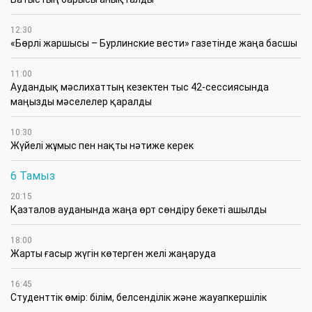
12:30
«Бөрлі жаршысы – Бурлинские вести» газетінде жаңа басшы
11:00
Аудандық мәслихаттың кезектен тыс 42-сессиясында
маңызды мәселелер қаралды
10:30
Жүйелі жұмыс пен нақты нәтиже керек
6 Тамыз
20:15
Қазталов ауданында жаңа өрт сөндіру бекеті ашылды
18:00
Жарты ғасыр жүгін көтерген желі жаңаруда
16:45
Студенттік өмір: білім, белсенділік және жауапкершілік