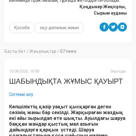
көлемінде практикалық тұрғыда жетілдіретін болады.
Қоңдыкер Жеңісұлы,
Сырым ауданы
Қособа
оқу-далалық жиын
Басты бет
/
Жаңалықтар
/
07 news
10.08.2026, 10:00
Оқылды:
ШАБЫНДЫҚТА ЖҰМЫС ҚАУЫРТ
Сілтеме алу
Көпшіліктің қазір уақыт қысқарған деген
сөзінің жаны бар секілді. Жарқыраған жаздың
екі айы зырылдап өте шықты. Ауылдағы шаруа
баққан жандар қыстық мал азығын
дайындауға қарқын үстеді. Шаруа
қожалықтарына қоса шай-суын малмен