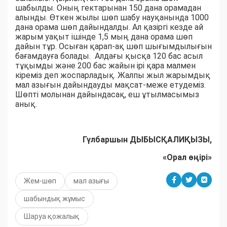
шабылды. Оның гектарынан 150 дана орамадан
алынды. Өткен жылы шөп шабу науқанында 1000
дана орама шөп дайындалды. Ал қазіргі кезде ай
жарым уақыт ішінде 1,5 мың дана орама шөп
дайын тұр. Осыған қарап-ақ шөп шығымдылығын
бағамдауға болады. Алдағы қысқа 120 бас асыл
тұқымды және 200 бас жайын ірі қара малмен
кіреміз деп жоспарладық. Жалпы жыл жарымдық
мал азығын дайындауды мақсат-меже етудеміз.
Шөпті молынан дайындасақ, еш ұтылмасымыз
анық.
Гүлбаршын ДЫБЫСҚАЛИҚЫЗЫ,
«Орал өңірі»
Жем-шөп
мал азығы
шабындық жұмыс
Шаруа қожалық