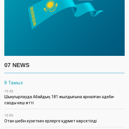
07 NEWS
8 Тамыз
10:30
Шыңғырлауда Абайдың 181 жылдығына арналған әдеби-
сазды кеш өтті
10:00
Отан шебін күзеткен ерлерге құрмет көрсетілді