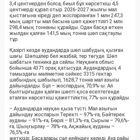
3,4 центнерден болса, биыл бұл көрсеткіш 4,5
центнерді құрап отыр. 2026-2027 жылғы мал
қыстағына кіреді деп жоспарланған 1 млн 247,3
мың шартты мал басына шөп қажеттілігі 2 млн
298,4 мың тоннаны құрайды. Одан басқа өткен
жылдан қалған 141,5 мың тонна шөп сақтаулы
тұр.
Қазіргі кезде аудандарда шөп шабудың қызған
шағы. Шөпшілер бел жазбай, тер төгуде. Шөп
шабатын техника да сайлы. Науқанға облыс
бойынша 4371 орақ қатысуда. Аудандардың 4
тамыздағы мәліметіне сәйкес 3315 гектар
шабындық шабылып, 1628,7 тонна мал азығы
дайындалды. Бұл – жоспардың 70,9%-ы. Ал
былтырғыдан қалған шөпті қоса есептегенде
аталған көрсеткіш қажеттіліктің 77%-ын құрайды.
– Аудандарда науқан қыза түсті. Мал азығын
дайындау жоспарын Теректі – 97%-ға, Бәйтерек
ауданы – 91%-ға, Бөрлі – 81,3%-ға, Сырым – 79,6%-
ға, Шыңғырлау – 78%-ға, Ақжайық ауданы –
76,5%-ға
жеткізді. Басқалары сәл кейіндеу келеді. Ауа райы