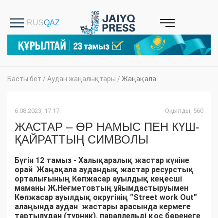
Басты бет
/
Аудан жаңалықтары
/
Жаңақала
6.08.2023, 17:17
Оқылды: 560
ЖАСТАР – ӨР НАМЫС ПЕН КҮШ-
ҚАЙРАТТЫҢ СИМВОЛЫ
Бүгін 12 тамыз - Халықаралық жастар күніне
орай Жаңақала аудандық жастар ресурстық
орталығының Көпжасар ауылдық кеңесші
маманы Ж.Неғметовтың ұйымдастыруымен
Көпжасар ауылдық округінің “Street work Out”
алаңында аудан жастары арасында кермеге
тартылудан (турник), параллельді қос бөренеге