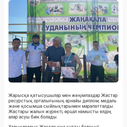
Жарысқа қатысушылар мен жеңімпаздар Жастар
ресурстық орталығының арнайы диплом, медаль
және қосымша сыйлықтарымен марапатталды.
Жастары жалын жүректі, өршіл намысты елдің
алар асуы биік болады.
Халықаралық Жастар күні құтты болсын!