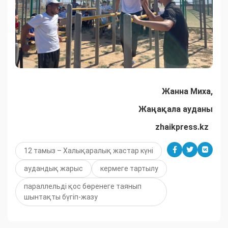
Жанна Миха,
Жаңақала ауданы
zhaikpress.kz
12 тамыз – Халықаралық жастар күні
аудандық жарыс
кермеге тартылу
параллельді қос бөренеге таянып
шынтақты бүгіп-жазу