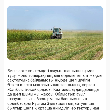
Биыл ерте көктемдегі жауын-шашынның мол
түсуі және топырақтың ылғалдылығының жақсы
сақталуына байланысты өңірде шөп шүйгін.
Өткен қыста мал азығынан тапшылық көрген
Жәнібек, Бөкей ордасы, Казталов аудандарында
да шөп шығымы жақсы. Облыстық ауыл
шаруашылығы басқармасы басшысының
орынбасары Рүстем Зұлқашевтың айтуынша,
былтыр шөптің орташа өнімділігі әр гектарынан