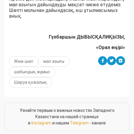
мал азығын дайындауды мақсат-меже етудеміз.
Шөпті молынан дайындасақ, еш ұтылмасымыз
анық.
Гүлбаршын ДЫБЫСҚАЛИҚЫЗЫ,
«Орал өңірі»
Жем-шөп
мал азығы
шабындық жұмыс
Шаруа қожалық
Узнайте первым о важных новостях Западного
Казахстана на нашей странице
в
Instagram
и нашем
Telegram
- канале