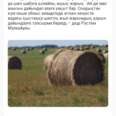
да шөп шабуға қолайлы, ашық-жарық. Әлі де мал
азығын дайындап алуға уақыт бар. Сондықтан
күні кеше облыс әкімдігінде өткен кеңесте
алдағы қыстаққа шөптің жыл жарымдық қорын
дайындауға тапсырма берілді, – деді Рүстем
Мүлкәйұлы.