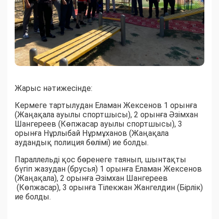
Жарыс нәтижесінде:
Кермеге тартылудан Еламан Жексенов 1 орынға
(Жаңақала ауылы спортшысы), 2 орынға Әзімхан
Шангереев (Көпжасар ауылы спортшысы), 3
орынға Нұрлыбай Нұрмұханов (Жаңақала
аудандық полиция бөлімі) ие болды.
Параллельді қос бөренеге таянып, шынтақты
бүгіп жазудан (брусья) 1 орынға Еламан Жексенов
(Жаңақала), 2 орынға Әзімхан Шангереев
(Көпжасар), 3 орынға Тілекжан Жангелдин (Бірлік)
ие болды.