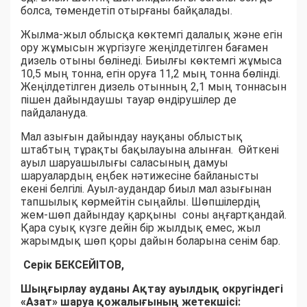
болса, төмендетіп отырғаны байқалады.
Жылма-жыл облысқа көктемгі далалық және егін
ору жұмысын жүргізуге жеңілдетілген бағамен
дизель отыны бөлінеді. Биылғы көктемгі жұмыса
10,5 мың тонна, егін оруға 11,2 мың тонна бөлінді.
Жеңілдетілген дизель отынның 2,1 мың тоннасын
пішен дайындаушы тауар өндірушілер де
пайдалануда.
Мал азығын дайындау науқаны облыстық
штабтың тұрақты бақылауына алынған. Өйткені
ауыл шаруашылығы саласының дамуы
шаруалардың еңбек нәтижесіне байланысты
екені белгілі. Ауыл-аудандар биыл мал азығынан
тапшылық көрмейтін сыңайлы. Шөпшілердің
жем-шөп дайындау қарқыны соны аңғартқандай.
Қара суық күзге дейін бір жылдық емес, жыл
жарымдық шөп қоры дайын боларына сенім бар.
Серік БЕКСЕЙІТОВ,
Шыңғырлау ауданы Ақтау ауылдық округіндегі
«Азат» шаруа қожалығының жетекшісі: