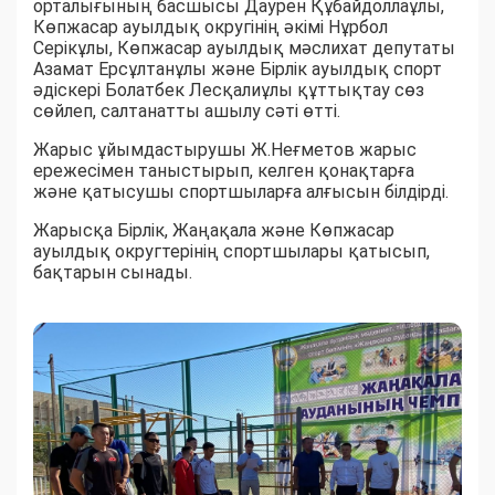
орталығының басшысы Даурен Құбайдоллаұлы,
Көпжасар ауылдық округінің әкімі Нұрбол
Серікұлы, Көпжасар ауылдық мәслихат депутаты
Азамат Ерсұлтанұлы және Бірлік ауылдық спорт
әдіскері Болатбек Лесқалиұлы құттықтау сөз
сөйлеп, салтанатты ашылу сәті өтті.
Жарыс ұйымдастырушы Ж.Неғметов жарыс
ережесімен таныстырып, келген қонақтарға
және қатысушы спортшыларға алғысын білдірді.
Жарысқа Бірлік, Жаңақала және Көпжасар
ауылдық округтерінің спортшылары қатысып,
бақтарын сынады.