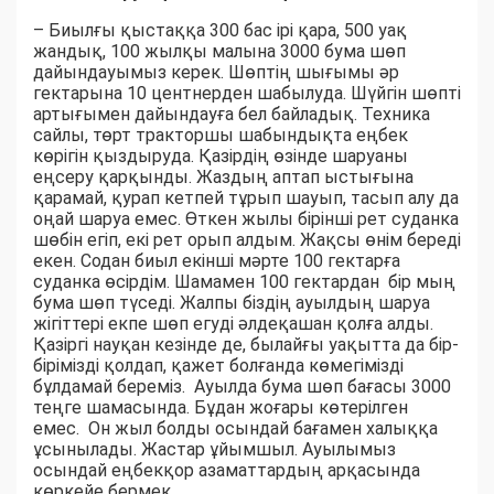
– Биылғы қыстаққа 300 бас ірі қара, 500 уақ
жандық, 100 жылқы малына 3000 бума шөп
дайындауымыз керек. Шөптің шығымы әр
гектарына 10 центнерден шабылуда. Шүйгін шөпті
артығымен дайындауға бел байладық. Техника
сайлы, төрт тракторшы шабындықта еңбек
көрігін қыздыруда. Қазірдің өзінде шаруаны
еңсеру қарқынды. Жаздың аптап ыстығына
қарамай, қурап кетпей тұрып шауып, тасып алу да
оңай шаруа емес. Өткен жылы бірінші рет суданка
шөбін егіп, екі рет орып алдым. Жақсы өнім береді
екен. Содан биыл екінші мәрте 100 гектарға
суданка өсірдім. Шамамен 100 гектардан бір мың
бума шөп түседі. Жалпы біздің ауылдың шаруа
жігіттері екпе шөп егуді әлдеқашан қолға алды.
Қазіргі науқан кезінде де, былайғы уақытта да бір-
бірімізді қолдап, қажет болғанда көмегімізді
бұлдамай береміз. Ауылда бума шөп бағасы 3000
теңге шамасында. Бұдан жоғары көтерілген
емес. Он жыл болды осындай бағамен халыққа
ұсынылады. Жастар ұйымшыл. Ауылымыз
осындай еңбекқор азаматтардың арқасында
көркейе бермек.