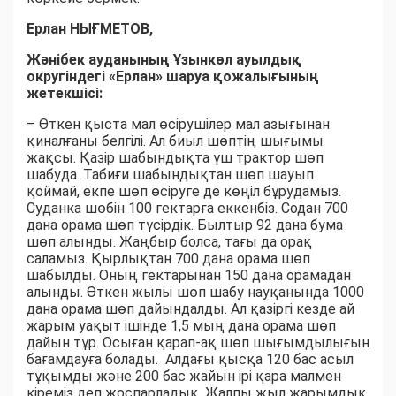
Ерлан НЫҒМЕТОВ,
Жәнібек ауданының Ұзынкөл ауылдық
округіндегі «Ерлан» шаруа қожалығының
жетекшісі:
– Өткен қыста мал өсірушілер мал азығынан
қиналғаны белгілі. Ал биыл шөптің шығымы
жақсы. Қазір шабындықта үш трактор шөп
шабуда. Табиғи шабындықтан шөп шауып
қоймай, екпе шөп өсіруге де көңіл бұрудамыз.
Суданка шөбін 100 гектарға еккенбіз. Содан 700
дана орама шөп түсірдік. Былтыр 92 дана бума
шөп алынды. Жаңбыр болса, тағы да орақ
саламыз. Қырлықтан 700 дана орама шөп
шабылды. Оның гектарынан 150 дана орамадан
алынды. Өткен жылы шөп шабу науқанында 1000
дана орама шөп дайындалды. Ал қазіргі кезде ай
жарым уақыт ішінде 1,5 мың дана орама шөп
дайын тұр. Осыған қарап-ақ шөп шығымдылығын
бағамдауға болады. Алдағы қысқа 120 бас асыл
тұқымды және 200 бас жайын ірі қара малмен
кіреміз деп жоспарладық. Жалпы жыл жарымдық