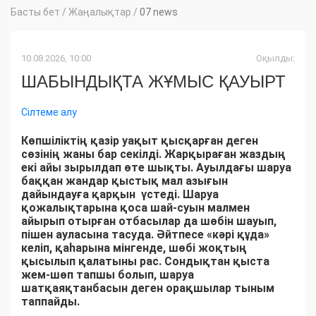
Басты бет
/
Жаңалықтар
/
07 news
10.08.2026, 10:00
Оқылды:
ШАБЫНДЫҚТА ЖҰМЫС ҚАУЫРТ
Сілтеме алу
Көпшіліктің қазір уақыт қысқарған деген
сөзінің жаны бар секілді. Жарқыраған жаздың
екі айы зырылдап өте шықты. Ауылдағы шаруа
баққан жандар қыстық мал азығын
дайындауға қарқын үстеді. Шаруа
қожалықтарына қоса шай-суын малмен
айырып отырған отбасылар да шөбін шауып,
пішен ауласына тасуда. Әйтпесе «кәрі құда»
келіп, қаһарына мінгенде, шөбі жоқтың
қысылып қалатыны рас. Сондықтан қыста
жем-шөп тапшы болып, шаруа
шатқаяқтанбасын деген орақшылар тыным
таппайды.