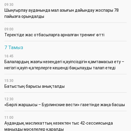
09:30
​Шыңғырлау ауданында мал азығын дайындау жоспары 78
пайызға орындалды
09:00
​Теректіде жас отбасыларға арналған тренинг өтті
7 Тамыз
16:45
Балалардың жазғы кезеңдегі қауіпсіздігін қамтамасыз ету –
негізгі қауіп-қатерлерге кешенді бақылауды талап етеді
15:30
Батыстың барысы анықталды
12:30
«Бөрлі жаршысы – Бурлинские вести» газетінде жаңа басшы
11:00
Аудандық мәслихаттың кезектен тыс 42-сессиясында
маңызды мәселелер қаралды