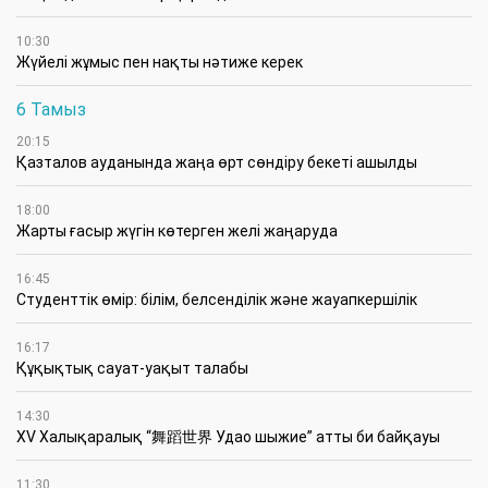
10:30
Жүйелі жұмыс пен нақты нәтиже керек
6 Тамыз
20:15
Қазталов ауданында жаңа өрт сөндіру бекеті ашылды
18:00
Жарты ғасыр жүгін көтерген желі жаңаруда
16:45
Студенттік өмір: білім, белсенділік және жауапкершілік
16:17
Құқықтық сауат-уақыт талабы
14:30
XV Халықаралық “舞蹈世界 Удао шыжие” атты би байқауы
11:30