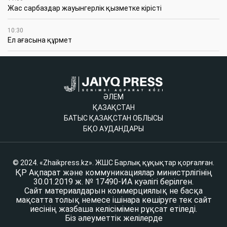
Жас сарбаздар жауынгерлік қызметке кірісті
10:30
Ел ағасына құрмет
ӘЛЕМ
ҚАЗАҚСТАН
БАТЫС ҚАЗАҚСТАН ОБЛЫСЫ
БҚО АУДАНДАРЫ
© 2024. «Zhaikpress.kz». ЖШС Барлық құқықтар қорғалған.
ҚР Ақпарат және коммуникациялар министрлігінің
30.01.2019 ж. № 17490-ИА куәлігі берілген.
Сайт материалдарын коммерциялық не басқа
мақсатта толық немесе ішінара көшіруге тек сайт
иесінің жазбаша келісімімен рұқсат етіледі.
Біз әлеуметтік желілерде