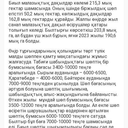
Биыл малазықтық дақылдар көлемі 215,3 мың
гектар шамасында. Оның ішінде біржылдық шөп
егістігі 50,2 мың гектар, көпжылдық дақылдар
162,8 мың гектарды құрайды. Жалпы өңірде жыл
санап малазықтық дақыл өсірушілер қатары
толығып келеді. Былтырғы көрсеткіш 203,8 мың
га, ал бұдан үш жыл бұрын, яғни 2023 жылы 190,6
мың га болды.
Өңір тұрғындарының қолындағы төрт түлік
малды шөппен қамту мақсатындағы жұмыс
жалғасуда. Табиғи шабындықтағы шөптің бір
бумасының бағасы 3400-10000 теңге
аралығында. Сырым ауданында – 6000-6500,
Қаратөбеде – 4000-6000, Бәйтерек ауданында
7000-9000 теңгеден ұсынылуда. Шөп бағасының
әртүрлі болуына шөптің шығымына,
шабындықтың алыс-жақындығына байланысты.
Өткен жылы мұндай шөп бумасының бағасы
3500-12000 теңге аралығында болды. Ал екпе шөп
өсіретін шаруашылықтар өздерінен артылған
шөптің бумасын 6000-10000 теңгеге сатуда.
Былтыр бұл баға 7000-10000 теңге шамасында
еді. Биыл шөптің шығымдылығы бағаны сәл де