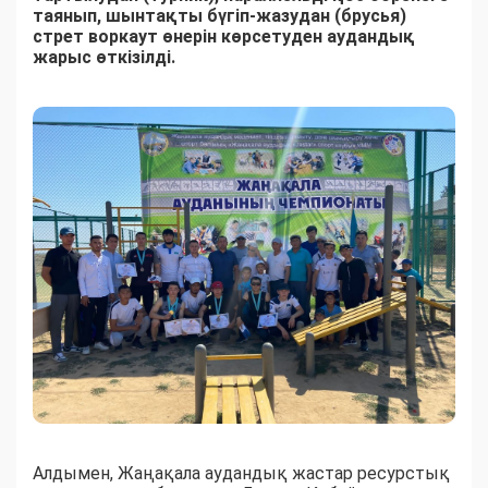
таянып, шынтақты бүгіп-жазудан (брусья)
стрет воркаут өнерін көрсетуден аудандық
жарыс өткізілді.
Алдымен, Жаңақала аудандық жастар ресурстық