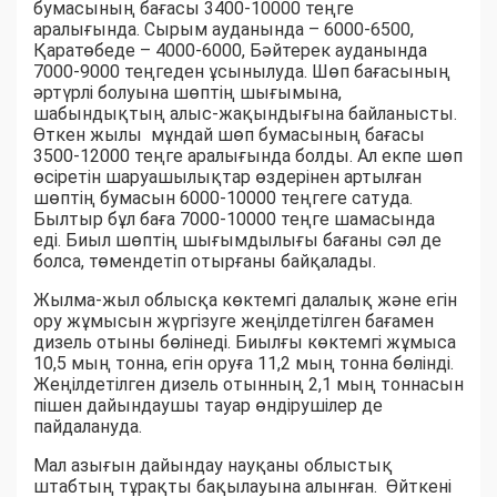
бумасының бағасы 3400-10000 теңге
аралығында. Сырым ауданында – 6000-6500,
Қаратөбеде – 4000-6000, Бәйтерек ауданында
7000-9000 теңгеден ұсынылуда. Шөп бағасының
әртүрлі болуына шөптің шығымына,
шабындықтың алыс-жақындығына байланысты.
Өткен жылы мұндай шөп бумасының бағасы
3500-12000 теңге аралығында болды. Ал екпе шөп
өсіретін шаруашылықтар өздерінен артылған
шөптің бумасын 6000-10000 теңгеге сатуда.
Былтыр бұл баға 7000-10000 теңге шамасында
еді. Биыл шөптің шығымдылығы бағаны сәл де
болса, төмендетіп отырғаны байқалады.
Жылма-жыл облысқа көктемгі далалық және егін
ору жұмысын жүргізуге жеңілдетілген бағамен
дизель отыны бөлінеді. Биылғы көктемгі жұмыса
10,5 мың тонна, егін оруға 11,2 мың тонна бөлінді.
Жеңілдетілген дизель отынның 2,1 мың тоннасын
пішен дайындаушы тауар өндірушілер де
пайдалануда.
Мал азығын дайындау науқаны облыстық
штабтың тұрақты бақылауына алынған. Өйткені