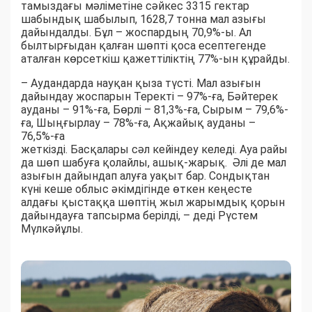
тамыздағы мәліметіне сәйкес 3315 гектар
шабындық шабылып, 1628,7 тонна мал азығы
дайындалды. Бұл – жоспардың 70,9%-ы. Ал
былтырғыдан қалған шөпті қоса есептегенде
аталған көрсеткіш қажеттіліктің 77%-ын құрайды.
– Аудандарда науқан қыза түсті. Мал азығын
дайындау жоспарын Теректі – 97%-ға, Бәйтерек
ауданы – 91%-ға, Бөрлі – 81,3%-ға, Сырым – 79,6%-
ға, Шыңғырлау – 78%-ға, Ақжайық ауданы –
76,5%-ға
жеткізді. Басқалары сәл кейіндеу келеді. Ауа райы
да шөп шабуға қолайлы, ашық-жарық. Әлі де мал
азығын дайындап алуға уақыт бар. Сондықтан
күні кеше облыс әкімдігінде өткен кеңесте
алдағы қыстаққа шөптің жыл жарымдық қорын
дайындауға тапсырма берілді, – деді Рүстем
Мүлкәйұлы.