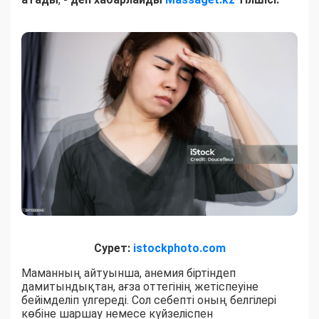
Сурет:
istockphoto.com
Маманның айтуынша, анемия біртіндеп
дамитындықтан, ағза оттегінің жетіспеуіне
бейімделіп үлгереді. Сол себепті оның белгілері
көбіне шаршау немесе күйзеліспен