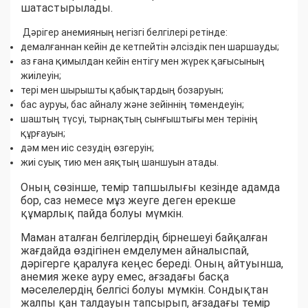
шатастырылады.
Дәрігер анемияның негізгі белгілері ретінде:
демалғаннан кейін де кетпейтін әлсіздік пен шаршауды;
аз ғана қимылдан кейін ентігу мен жүрек қағысының
жиілеуін;
тері мен шырышты қабықтардың бозаруын;
бас ауруы, бас айналу және зейіннің төмендеуін;
шаштың түсуі, тырнақтың сынғыштығы мен терінің
құрғауын;
дәм мен иіс сезудің өзгеруін;
жиі суық тию мен аяқтың шаншуын атады.
Оның сөзінше, темір тапшылығы кезінде адамда
бор, саз немесе мұз жеуге деген ерекше
құмарлық пайда болуы мүмкін.
Маман аталған белгілердің бірнешеуі байқалған
жағдайда өздігінен емделумен айналыспай,
дәрігерге қаралуға кеңес береді. Оның айтуынша,
анемия жеке ауру емес, ағзадағы басқа
мәселелердің белгісі болуы мүмкін. Сондықтан
жалпы қан талдауын тапсырып, ағзадағы темір