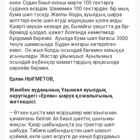
екен. Содан биыл екінші мәрте 100 гектарға
суданка өсірдім. Шамамен 100 гектардан бір мың
бума шөп түседі. Жалпы біздің ауылдың шаруа
жігіттері екпе шөп егуді әлдеқашан қолға алды.
Қазіргі науқан кезінде де, былайғы уақытта да бір-
бірімізді қолдап, қажет болғанда көмегімізді
бұлдамай береміз. Ауылда бума шөп бағасы 3000
теңге шамасында. Бұдан жоғары көтерілген
емес. Он жыл болды осындай бағамен халыққа
ұсынылады. Жастар ұйымшыл. Ауылымыз
осындай еңбекқор азаматтардың арқасында
көркейе бермек.
Ерлан НЫҒМЕТОВ,
Жәнібек ауданының Ұзынкөл ауылдық
округіндегі «Ерлан» шаруа қожалығының
жетекшісі:
– Өткен қыста мал өсірушілер мал азығынан
қиналғаны белгілі. Ал биыл шөптің шығымы
жақсы. Қазір шабындықта үш трактор шөп
шабуда. Табиғи шабындықтан шөп шауып
қоймай, екпе шөп өсіруге де көңіл бұрудамыз.