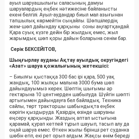
ауыл шаруашылығы саласының дамуы
шаруалардың еңбек нәтижесіне байланысты
екені белгілі. Ауыл-аудандар биыл мал азығынан
тапшылық көрмейтін сыңайлы. Шөпшілердің
жем-шөп дайындау қарқыны соны аңғартқандай.
Қара суық күзге дейін бір жылдық емес, жыл
жарымдық шөп қоры дайын боларына сенім бар.
Серік БЕКСЕЙІТОВ,
Шыңғырлау ауданы Ақтау ауылдық округіндегі
«Азат» шаруа қожалығының жетекшісі:
– Биылғы қыстаққа 300 бас ірі қара, 500 уақ
жандық, 100 жылқы малына 3000 бума шөп
дайындауымыз керек. Шөптің шығымы әр
гектарына 10 центнерден шабылуда. Шүйгін шөпті
артығымен дайындауға бел байладық. Техника
сайлы, төрт тракторшы шабындықта еңбек
көрігін қыздыруда. Қазірдің өзінде шаруаны
еңсеру қарқынды. Жаздың аптап ыстығына
қарамай, қурап кетпей тұрып шауып, тасып алу да
оңай шаруа емес. Өткен жылы бірінші рет суданка
шөбін егіп, екі рет орып алдым. Жақсы өнім береді