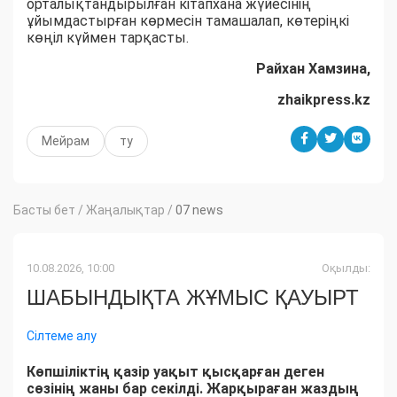
орталықтандырылған кітапхана жүйесінің
ұйымдастырған көрмесін тамашалап, көтеріңкі
көңіл күймен тарқасты.
Райхан Хамзина,
zhaikpress.kz
Мейрам
ту
Басты бет
/
Жаңалықтар
/
07 news
10.08.2026, 10:00
Оқылды:
ШАБЫНДЫҚТА ЖҰМЫС ҚАУЫРТ
Сілтеме алу
Көпшіліктің қазір уақыт қысқарған деген
сөзінің жаны бар секілді. Жарқыраған жаздың