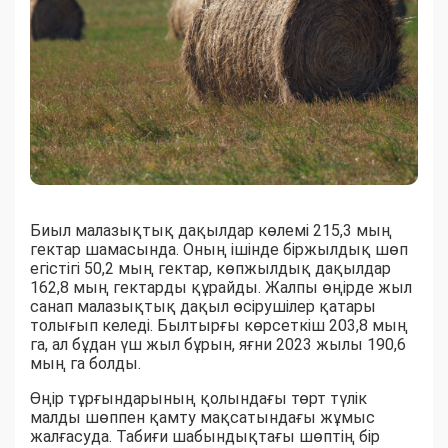
Биыл малазықтық дақылдар көлемі 215,3 мың
гектар шамасында. Оның ішінде біржылдық шөп
егістігі 50,2 мың гектар, көпжылдық дақылдар
162,8 мың гектарды құрайды. Жалпы өңірде жыл
санап малазықтық дақыл өсірушілер қатары
толығып келеді. Былтырғы көрсеткіш 203,8 мың
га, ал бұдан үш жыл бұрын, яғни 2023 жылы 190,6
мың га болды.
Өңір тұрғындарының қолындағы төрт түлік
малды шөппен қамту мақсатындағы жұмыс
жалғасуда. Табиғи шабындықтағы шөптің бір