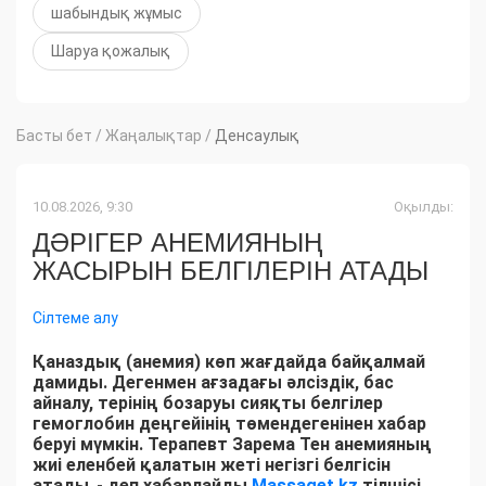
шабындық жұмыс
Шаруа қожалық
Басты бет
/
Жаңалықтар
/
Денсаулық
10.08.2026, 9:30
Оқылды:
ДӘРІГЕР АНЕМИЯНЫҢ
ЖАСЫРЫН БЕЛГІЛЕРІН АТАДЫ
Сілтеме алу
Қаназдық (анемия) көп жағдайда байқалмай
дамиды. Дегенмен ағзадағы әлсіздік, бас
айналу, терінің бозаруы сияқты белгілер
гемоглобин деңгейінің төмендегенінен хабар
беруі мүмкін. Терапевт Зарема Тен анемияның
жиі еленбей қалатын жеті негізгі белгісін
атады
,
- деп хабарлайды
Massaget.kz
тілшісі.