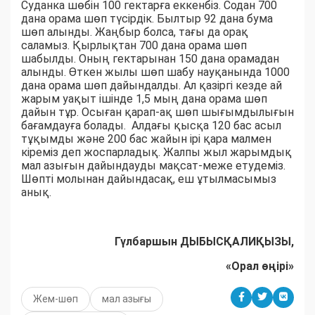
Суданка шөбін 100 гектарға еккенбіз. Содан 700
дана орама шөп түсірдік. Былтыр 92 дана бума
шөп алынды. Жаңбыр болса, тағы да орақ
саламыз. Қырлықтан 700 дана орама шөп
шабылды. Оның гектарынан 150 дана орамадан
алынды. Өткен жылы шөп шабу науқанында 1000
дана орама шөп дайындалды. Ал қазіргі кезде ай
жарым уақыт ішінде 1,5 мың дана орама шөп
дайын тұр. Осыған қарап-ақ шөп шығымдылығын
бағамдауға болады. Алдағы қысқа 120 бас асыл
тұқымды және 200 бас жайын ірі қара малмен
кіреміз деп жоспарладық. Жалпы жыл жарымдық
мал азығын дайындауды мақсат-меже етудеміз.
Шөпті молынан дайындасақ, еш ұтылмасымыз
анық.
Гүлбаршын ДЫБЫСҚАЛИҚЫЗЫ,
«Орал өңірі»
Жем-шөп
мал азығы