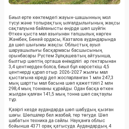
Биыл ерте көктемдегі жауын-шашынның мол
түсуі және топырақтың ылғалдылығының жақсы
сақталуына байланысты өңірде шөп шүйгін.
Өткен қыста мал азығынан тапшылық көрген
Жәнібек, Бөкей ордасы, Казталов аудандарында
да шөп шығымы жақсы. Облыстық ауыл
шаруашылығы басқармасы басшысының
орынбасары Рүстем Зұлқашевтың айтуынша,
былтыр шөптің орташа өнімділігі әр гектарынан
3,4 центнерден болса, биыл бұл көрсеткіш 4,5
центнерді құрап отыр. 2026-2027 жылғы мал
қыстағына кіреді деп жоспарланған 1 млн 247,3
мың шартты мал басына шөп қажеттілігі 2 млн
298,4 мың тоннаны құрайды. Одан басқа өткен
жылдан қалған 141,5 мың тонна шөп сақтаулы
тұр.
Қазіргі кезде аудандарда шөп шабудың қызған
шағы. Шөпшілер бел жазбай, тер төгуде. Шөп
шабатын техника да сайлы. Науқанға облыс
бойынша 4371 орақ қатысуда. Аудандардың 4