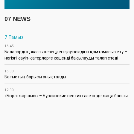
07 NEWS
7 Тамыз
16:45
Балалардың жазғы кезеңдегі қауіпсіздігін қамтамасыз ету –
негізгі қауіп-қатерлерге кешенді бақылауды талап етеді
15:30
Батыстың барысы анықталды
12:30
«Бөрлі жаршысы – Бурлинские вести» газетінде жаңа басшы
11:00
Аудандық мәслихаттың кезектен тыс 42-сессиясында
маңызды мәселелер қаралды