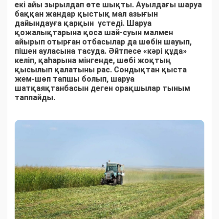
екі айы зырылдап өте шықты. Ауылдағы шаруа
баққан жандар қыстық мал азығын
дайындауға қарқын үстеді. Шаруа
қожалықтарына қоса шай-суын малмен
айырып отырған отбасылар да шөбін шауып,
пішен ауласына тасуда. Әйтпесе «кәрі құда»
келіп, қаһарына мінгенде, шөбі жоқтың
қысылып қалатыны рас. Сондықтан қыста
жем-шөп тапшы болып, шаруа
шатқаяқтанбасын деген орақшылар тыным
таппайды.