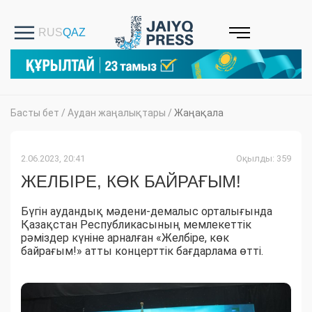
Басты бет
/
Аудан жаңалықтары
/
Жаңақала
2.06.2023, 20:41
Оқылды: 359
ЖЕЛБІРЕ, КӨК БАЙРАҒЫМ!
Бүгін аудандық мәдени-демалыс орталығында
Қазақстан Республикасының мемлекеттік
рәміздер күніне арналған «Желбіре, көк
байрағым!» атты концерттік бағдарлама өтті.