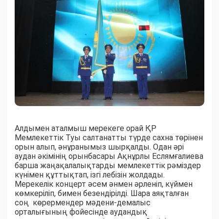
Алдымен аталмыш мерекеге орай ҚР
Мемлекеттік Туы салтанатты түрде сахна төрінен
орын алып, әнұранымыз шырқалды. Одан әрі
аудан әкімінің орынбасары Ақнұрлы Еслямғалиева
барша жаңақалалықтарды мемлекеттік рәміздер
күнімен құттықтап, ізгі лебізін жолдады.
Мерекелік концерт әсем әнмен әрленіп, күймен
көмкеріліп, бимен безендірілді. Шара аяқталған
соң көрермендер мәдени-демалыс
орталығының фойесінде аудандық