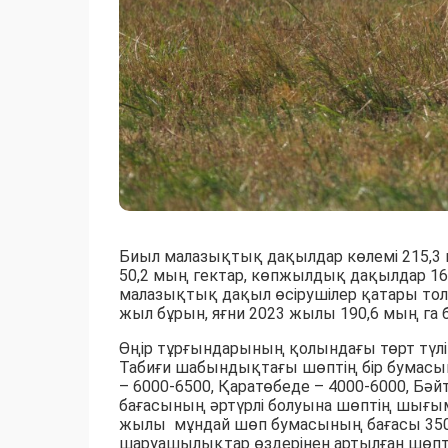
Биыл малазықтық дақылдар көлемі 215,3 
50,2 мың гектар, көпжылдық дақылдар 16
малазықтық дақыл өсірушілер қатары толы
жыл бұрын, яғни 2023 жылы 190,6 мың га 
Өңір тұрғындарының қолындағы төрт түл
Табиғи шабындықтағы шөптің бір бумасы
– 6000-6500, Қаратөбеде – 4000-6000, Бә
бағасының әртүрлі болуына шөптің шығ
жылы мұндай шөп бумасының бағасы 3500-
шаруашылықтар өздерінен артылған шөпті