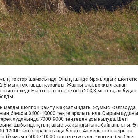
мың гектар шамасында. Оның ішінде біржылдық шөп егіст
2,8 мың гектарды құрайды. Жалпы өңірде жыл санап
ғып келеді. Былтырғы көрсеткіш 203,8 мың га, ал бұдан
болды.
ік малды шөппен қамту мақсатындағы жұмыс жалғасуда.
ның бағасы 3400-10000 теңге аралығында. Сырым аудан
йтерек ауданында 7000-9000 теңгеден ұсынылуда. Шөп
ымына, шабындықтың алыс-жақындығына байланысты. Ө
12000 теңге аралығында болды. Ал екпе шөп өсіретін
ң бумасын 6000-10000 теңгеге сатуда. Былтыр бұл баға