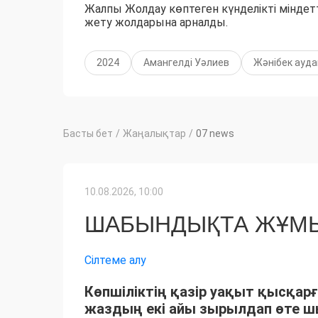
Жалпы Жолдау көптеген күнделікті мінде
жету жолдарына арналды.
2024
Амангелді Уәлиев
Жәнібек ауд
Басты бет
/
Жаңалықтар
/
07 news
10.08.2026, 10:00
ШАБЫНДЫҚТА ЖҰМЫ
Сілтеме алу
Көпшіліктің қазір уақыт қысқарғ
жаздың екі айы зырылдап өте 