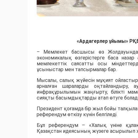
«Ардагерлер ұйымы» РҚ
– Мемлекет басшысы өз Жолдауында 
экономикалық өзгерістерге баса наза
мемлекеттік саясатты осы міндеттерд
ұсыныстар мен тапсырмалар бар.
Мысалы, салық жүйесін мұқият ойластыра
арналған шараларды оңтайландыру, 
инфрақұрылымын жаңғырту, білікті мама
сияқты басымдықтарды атап өтуге болад
Президент қоғамда бір жыл бойы талқыла
референдум өткізу күнін белгіледі.
Бұл референдум – «Халық үніне құл
Қазақстан идеясының жүзеге асырылып ж