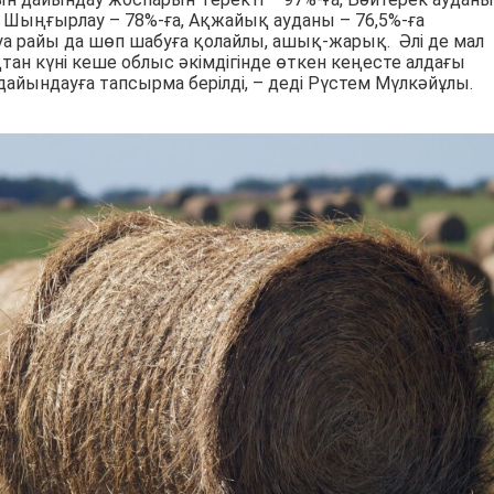
а, Шыңғырлау – 78%-ға, Ақжайық ауданы – 76,5%-ға
 Ауа райы да шөп шабуға қолайлы, ашық-жарық. Әлі де мал
тан күні кеше облыс әкімдігінде өткен кеңесте алдағы
ындауға тапсырма берілді, – деді Рүстем Мүлкәйұлы.