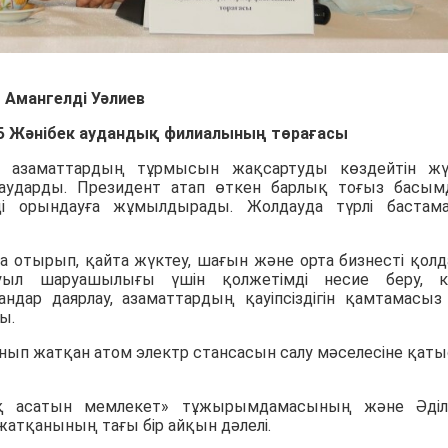
Амангелді Уәлиев
Б Жәнібек аудандық филиалының төрағасы
азаматтардың тұрмысын жақсартуды көздейтін жү
р аударды. Президент атап өткен барлық тоғыз басы
і орындауға жұмылдырады. Жолдауда түрлі бастама
 отырып, қайта жүктеу, шағын және орта бизнесті қолд
ауыл шаруашылығы үшін қолжетімді несие беру, к
ндар даярлау, азаматтардың қауіпсіздігін қамтамасыз
ы.
нып жатқан атом электр стансасын салу мәселесіне қат
ақ асатын мемлекет» тұжырымдамасының және Әділ
атқанының тағы бір айқын дәлелі.