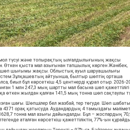
мол түсуі және топырақтың ылғалдылығының жақсы
н. Өткен қыста мал азығынан тапшылық көрген Жәнібек,
да шөп шығымы жақсы. Облыстық ауыл шаруашылығы
стем Зұлқашевтың айтуынша, былтыр шөптің орташа
олса, биыл бұл көрсеткіш 4,5 центнерді құрап отыр. 2026-2
нған 1 млн 247,3 мың шартты мал басына шөп қажеттілігі
қа өткен жылдан қалған 141,5 мың тонна шөп сақтаулы тұ
зған шағы. Шөпшілер бел жазбай, тер төгуде. Шөп шабат
а 4371 орақ қатысуда. Аудандардың 4 тамыздағы мәлімет
628,7 тонна мал азығы дайындалды. Бұл – жоспардың 70,
птегенде аталған көрсеткіш қажеттіліктің 77%-ын құрайды
ғын дайындау жоспарын Теректі – 97%-ға, Бәйтерек ауданы