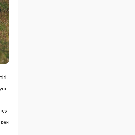
ігі
 үш
ында
ткен