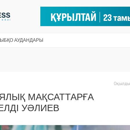
СЫ
БҚО АУДАНДАРЫ
Оқылды:
ЯЛЫҚ МАҚСАТТАРҒА
ЕЛДІ УӘЛИЕВ