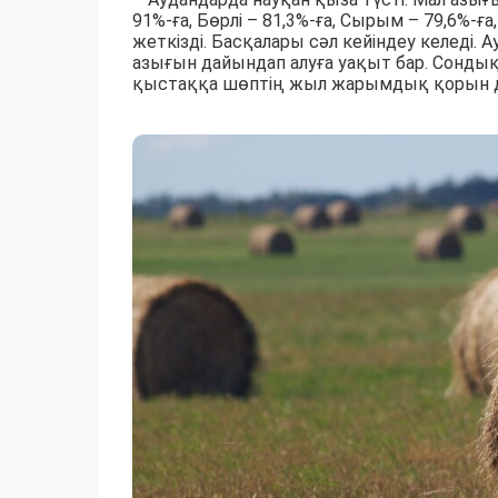
91%-ға, Бөрлі – 81,3%-ға, Сырым – 79,6%-ғ
жеткізді. Басқалары сәл кейіндеу келеді.
азығын дайындап алуға уақыт бар. Сондық
қыстаққа шөптің жыл жарымдық қорын дай