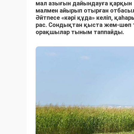
мал азығын дайындауға қарқын 
малмен айырып отырған отбасыла
Әйтпесе «кәрі құда» келіп, қаһ
рас. Сондықтан қыста жем-шөп 
орақшылар тыным таппайды.