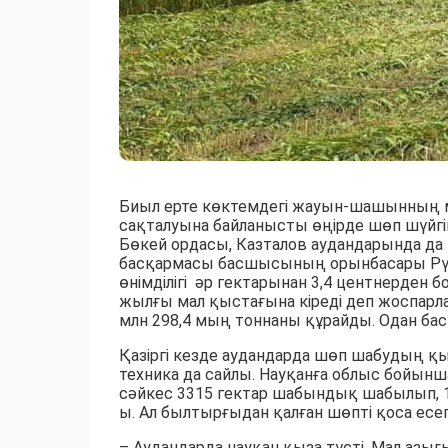
Биыл ерте көктемдегі жауын-шашынның 
сақталуына байланысты өңірде шөп шүйгі
Бөкей ордасы, Казталов аудандарында 
басқармасы басшысының орынбасары Рү
өнімділігі әр гектарынан 3,4 центнерден б
жылғы мал қыстағына кіреді деп жоспарла
млн 298,4 мың тоннаны құрайды. Одан бас
Қазіргі кезде аудандарда шөп шабудың қы
техника да сайлы. Науқанға облыс бойынш
сәйкес 3315 гектар шабындық шабылып, 1
ы. Ал былтырғыдан қалған шөпті қоса есе
– Аудандарда науқан қыза түсті. Мал азы