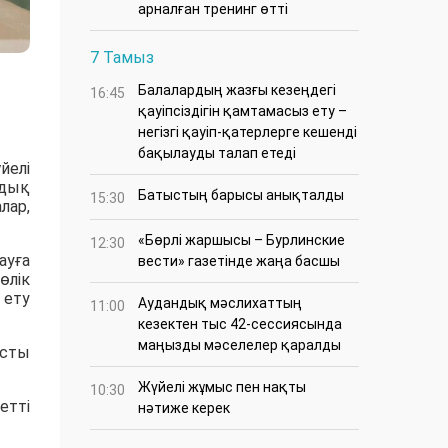
арналған тренинг өтті
7 Тамыз
Балалардың жазғы кезеңдегі
16:45
қауіпсіздігін қамтамасыз ету –
негізгі қауіп-қатерлерге кешенді
бақылауды талап етеді
йелі
мдық
Батыстың барысы анықталды
15:30
лар,
«Бөрлі жаршысы – Бурлинские
12:30
ауға
вести» газетінде жаңа басшы
өлік
 ету
Аудандық мәслихаттың
11:00
кезектен тыс 42-сессиясында
маңызды мәселелер қаралды
ысты
Жүйелі жұмыс пен нақты
10:30
етті
нәтиже керек