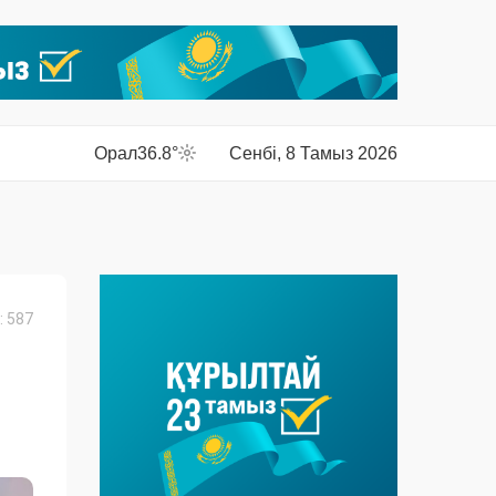
Орал
36.8°
Сенбі, 8 Тамыз 2026
 587