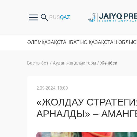
ӘЛЕМ
ҚАЗАҚСТАН
БАТЫС ҚАЗАҚСТАН ОБЛЫ
Басты бет
/
Аудан жаңалықтары
/
Жәнібек
2.09.2024, 18:00
«ЖОЛДАУ СТРАТЕГИ
АРНАЛДЫ» – АМАНГ