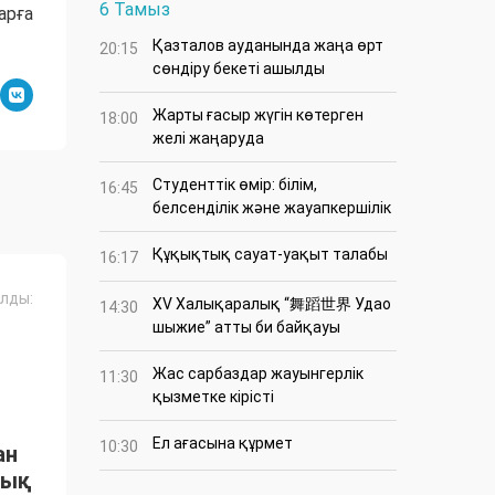
6 Тамыз
арға
Қазталов ауданында жаңа өрт
20:15
сөндіру бекеті ашылды
Жарты ғасыр жүгін көтерген
18:00
желі жаңаруда
Студенттік өмір: білім,
16:45
белсенділік және жауапкершілік
Құқықтық сауат-уақыт талабы
16:17
лды:
XV Халықаралық “舞蹈世界 Удао
14:30
шыжие” атты би байқауы
Жас сарбаздар жауынгерлік
11:30
қызметке кірісті
Ел ағасына құрмет
10:30
ан
тық