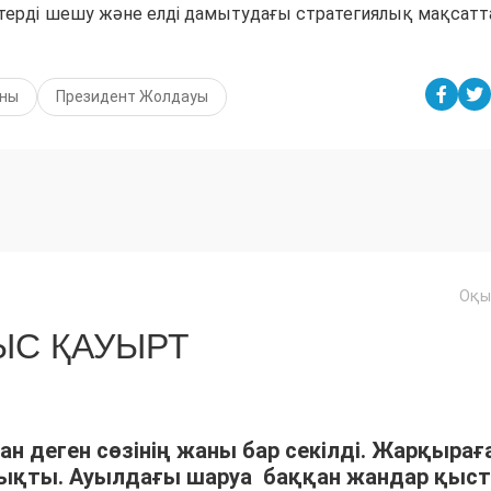
ттерді шешу және елді дамытудағы стратегиялық мақсатт
аны
Президент Жолдауы
Оқы
С ҚАУЫРТ
ан деген сөзінің жаны бар секілді. Жарқырағ
шықты. Ауылдағы шаруа баққан жандар қыс