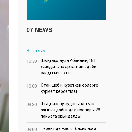
07 NEWS
8 Тамыз
Шыңғырлауда Абайдың 181
10:30
жылдығына арналған әдеби-
сазды кеш өтті
Отан шебін күзеткен ерлерге
10:00
құрмет көрсетілді
​Шыңғырлау ауданында мал
09:30
азығын дайындау жоспары 78
пайызға орындалды
​Теректіде жас отбасыларға
09:00