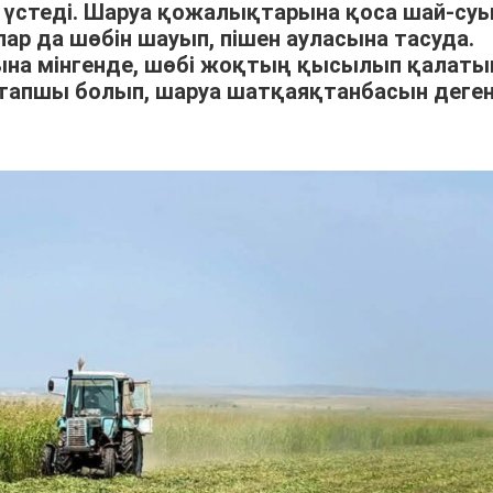
үстеді. Шаруа қожалықтарына қоса шай-су
р да шөбін шауып, пішен ауласына тасуда.
арына мінгенде, шөбі жоқтың қысылып қалат
тапшы болып, шаруа шатқаяқтанбасын деге