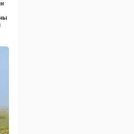
ын
ыны
н