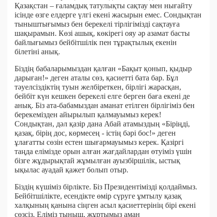
Қазақстан – ғаламдық татулықты сақтау мен нығайту
ісінде өзге елдерге үлгі екені жасырын емес. Сондықтан
тыныштығымыз бен берекелі тірлігімізді сақтауға
шақырамын. Көзі ашық, көкірегі ояу әр азамат басты
байлығымыз бейбітшілік пен тұрақтылық екенін
білетіні анық.
Біздің бабаларымыздан қалған «Бақыт қонып, қыдыр
дарыған!» деген аталы сөз, қасиетті бата бар. Бұл
тәуелсіздіктің туын желбіреткен, бірлігі жарасқан,
бейбіт күн кешкен берекелі елге берген баға екені де
анық. Біз ата-бабамыздан аманат етілген бірлігіміз бен
берекемізден айырылып қалмауымыз керек!
Сондықтан, дәл қазір дана Абай атамыздың «Біріңді,
қазақ, бірің дос, көрмесең - істің бәрі бос!» деген
ұлағатты сөзін естен шығармауымыз керек. Қазіргі
таңда елімізде орын алған жағдайлардан өтуіміз үшін
бізге жұдырықтай жұмылған ауызбіршілік, ыстық
ықылас ауадай қажет болып отыр.
Біздің күшіміз бірлікте. Біз Президентімізді қолдаймыз.
Бейбітшілікте, есендікте өмір сүруге ұмтылу қазақ
халқының қанына сіңген асыл қасиеттерінің бірі екені
сөзсіз. Еліміз тыныш, жұртымыз аман