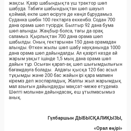
жақсы. Қазір шабындықта үш трактор шөп
шабуда. Табиғи шабындықтан шөп шауып
қоймай, екпе шөп өсіруге де көңіл бұрудамыз.
Суданка шөбін 100 гектарға еккенбіз. Содан 700
дана орама шөп түсірдік. Былтыр 92 дана бума
шөп алынды. Жаңбыр болса, тағы да орақ
саламыз. Қырлықтан 700 дана орама шөп
шабылды. Оның гектарынан 150 дана орамадан
алынды. Өткен жылы шөп шабу науқанында 1000
дана орама шөп дайындалды. Ал қазіргі кезде ай
жарым уақыт ішінде 1,5 мың дана орама шөп
дайын тұр. Осыған қарап-ақ шөп шығымдылығын
бағамдауға болады. Алдағы қысқа 120 бас асыл
тұқымды және 200 бас жайын ірі қара малмен
кіреміз деп жоспарладық. Жалпы жыл жарымдық
мал азығын дайындауды мақсат-меже етудеміз.
Шөпті молынан дайындасақ, еш ұтылмасымыз
анық.
Гүлбаршын ДЫБЫСҚАЛИҚЫЗЫ,
«Орал өңірі»