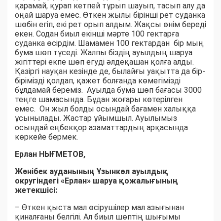
қарамай, қурап кетпей тұрып шауып, тасып алу да
оңай шаруа емес. Өткен жылы бірінші рет суданка
шөбін егіп, екі рет орып алдым. Жақсы өнім береді
екен. Содан биыл екінші мәрте 100 гектарға
суданка өсірдім. Шамамен 100 гектардан бір мың
бума шөп түседі. Жалпы біздің ауылдың шаруа
жігіттері екпе шөп егуді әлдеқашан қолға алды.
Қазіргі науқан кезінде де, былайғы уақытта да бір-
бірімізді қолдап, қажет болғанда көмегімізді
бұлдамай береміз. Ауылда бума шөп бағасы 3000
теңге шамасында. Бұдан жоғары көтерілген
емес. Он жыл болды осындай бағамен халыққа
ұсынылады. Жастар ұйымшыл. Ауылымыз
осындай еңбекқор азаматтардың арқасында
көркейе бермек.
Ерлан НЫҒМЕТОВ,
Жәнібек ауданының Ұзынкөл ауылдық
округіндегі «Ерлан» шаруа қожалығының
жетекшісі:
– Өткен қыста мал өсірушілер мал азығынан
қиналғаны белгілі. Ал биыл шөптің шығымы