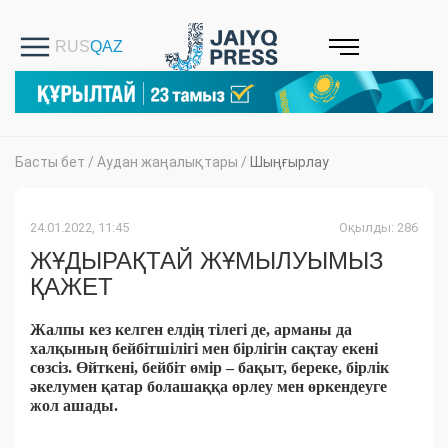
Басты бет
/
Аудан жаңалықтары
/
Шыңғырлау
24.01.2022, 11:45
Оқылды: 286
ЖҰДЫРАҚТАЙ ЖҰМЫЛУЫМЫЗ
ҚАЖЕТ
Жалпы кез келген елдің тілегі де, арманы да
халқының бейбітшілігі мен бірлігін сақтау екені
сөзсіз. Өйткені, бейбіт өмір – бақыт, береке, бірлік
әкелумен қатар болашаққа өрлеу мен өркендеуге
жол ашады.