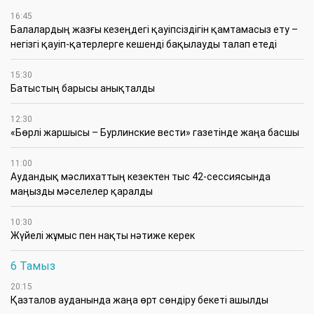
16:45
Балалардың жазғы кезеңдегі қауіпсіздігін қамтамасыз ету –
негізгі қауіп-қатерлерге кешенді бақылауды талап етеді
15:30
Батыстың барысы анықталды
12:30
«Бөрлі жаршысы – Бурлинские вести» газетінде жаңа басшы
11:00
Аудандық мәслихаттың кезектен тыс 42-сессиясында
маңызды мәселелер қаралды
10:30
Жүйелі жұмыс пен нақты нәтиже керек
6 Тамыз
20:15
Қазталов ауданында жаңа өрт сөндіру бекеті ашылды