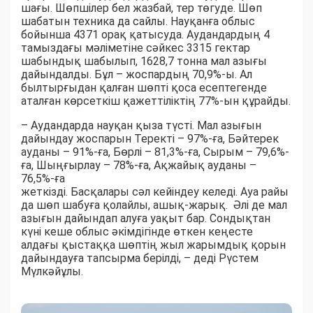
шағы. Шөпшілер бел жазбай, тер төгуде. Шөп
шабатын техника да сайлы. Науқанға облыс
бойынша 4371 орақ қатысуда. Аудандардың 4
тамыздағы мәліметіне сәйкес 3315 гектар
шабындық шабылып, 1628,7 тонна мал азығы
дайындалды. Бұл – жоспардың 70,9%-ы. Ал
былтырғыдан қалған шөпті қоса есептегенде
аталған көрсеткіш қажеттіліктің 77%-ын құрайды.
– Аудандарда науқан қыза түсті. Мал азығын
дайындау жоспарын Теректі – 97%-ға, Бәйтерек
ауданы – 91%-ға, Бөрлі – 81,3%-ға, Сырым – 79,6%-
ға, Шыңғырлау – 78%-ға, Ақжайық ауданы –
76,5%-ға
жеткізді. Басқалары сәл кейіндеу келеді. Ауа райы
да шөп шабуға қолайлы, ашық-жарық. Әлі де мал
азығын дайындап алуға уақыт бар. Сондықтан
күні кеше облыс әкімдігінде өткен кеңесте
алдағы қыстаққа шөптің жыл жарымдық қорын
дайындауға тапсырма берілді, – деді Рүстем
Мүлкәйұлы.