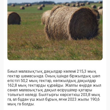
Биыл малазықтық дақылдар көлемі 215,3 мың
гектар шамасында. Оның ішінде біржылдық шөп
егістігі 50,2 мың гектар, көпжылдық дақылдар
162,8 мың гектарды құрайды. Жалпы өңірде жыл
санап малазықтық дақыл өсірушілер қатары
толығып келеді. Былтырғы көрсеткіш 203,8 мың
га, ал бұдан үш жыл бұрын, яғни 2023 жылы 190,6
мың га болды.