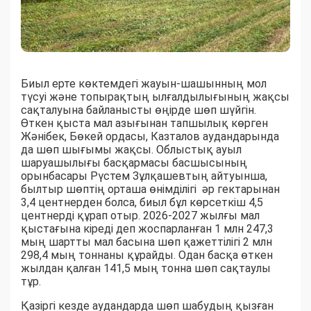
Биыл ерте көктемдегі жауын-шашынның мол
түсуі және топырақтың ылғалдылығының жақсы
сақталуына байланысты өңірде шөп шүйгін.
Өткен қыста мал азығынан тапшылық көрген
Жәнібек, Бөкей ордасы, Казталов аудандарында
да шөп шығымы жақсы. Облыстық ауыл
шаруашылығы басқармасы басшысының
орынбасары Рүстем Зұлқашевтың айтуынша,
былтыр шөптің орташа өнімділігі әр гектарынан
3,4 центнерден болса, биыл бұл көрсеткіш 4,5
центнерді құрап отыр. 2026-2027 жылғы мал
қыстағына кіреді деп жоспарланған 1 млн 247,3
мың шартты мал басына шөп қажеттілігі 2 млн
298,4 мың тоннаны құрайды. Одан басқа өткен
жылдан қалған 141,5 мың тонна шөп сақтаулы
тұр.
Қазіргі кезде аудандарда шөп шабудың қызған