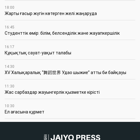
18:00
Жарты ғасыр жүгін көтерген желі жаңаруда
16:45
Студенттік өмір: білім, белсенділік және жауапкершілік
16:17
Құқықтық сауат-уақыт талабы
14:30
XV Халықаралық “舞蹈世界 Удао шыжие” атты би байқауы
11:30
Жас сарбаздар жауынгерлік қызметке кірісті
10:30
Ел ағасына құрмет