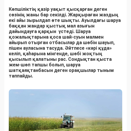
Көпшіліктің қазір уақыт қысқарған деген
сөзінің жаны бар секілді. Жарқыраған жаздың
екі айы зырылдап өте шықты. Ауылдағы шаруа
баққан жандар қыстық мал азығын
дайындауға қарқын үстеді. Шаруа
қожалықтарына қоса шай-суын малмен
айырып отырған отбасылар да шөбін шауып,
пішен ауласына тасуда. Әйтпесе «кәрі құда»
келіп, қаһарына мінгенде, шөбі жоқтың
қысылып қалатыны рас. Сондықтан қыста
жем-шөп тапшы болып, шаруа
шатқаяқтанбасын деген орақшылар тыным
таппайды.