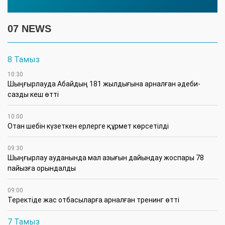
07 NEWS
8 Тамыз
10:30
Шыңғырлауда Абайдың 181 жылдығына арналған әдеби-
сазды кеш өтті
10:00
Отан шебін күзеткен ерлерге құрмет көрсетілді
09:30
​Шыңғырлау ауданында мал азығын дайындау жоспары 78
пайызға орындалды
09:00
​Теректіде жас отбасыларға арналған тренинг өтті
7 Тамыз