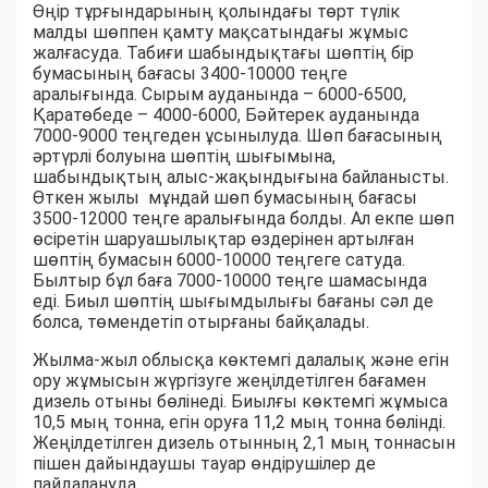
Өңір тұрғындарының қолындағы төрт түлік
малды шөппен қамту мақсатындағы жұмыс
жалғасуда. Табиғи шабындықтағы шөптің бір
бумасының бағасы 3400-10000 теңге
аралығында. Сырым ауданында – 6000-6500,
Қаратөбеде – 4000-6000, Бәйтерек ауданында
7000-9000 теңгеден ұсынылуда. Шөп бағасының
әртүрлі болуына шөптің шығымына,
шабындықтың алыс-жақындығына байланысты.
Өткен жылы мұндай шөп бумасының бағасы
3500-12000 теңге аралығында болды. Ал екпе шөп
өсіретін шаруашылықтар өздерінен артылған
шөптің бумасын 6000-10000 теңгеге сатуда.
Былтыр бұл баға 7000-10000 теңге шамасында
еді. Биыл шөптің шығымдылығы бағаны сәл де
болса, төмендетіп отырғаны байқалады.
Жылма-жыл облысқа көктемгі далалық және егін
ору жұмысын жүргізуге жеңілдетілген бағамен
дизель отыны бөлінеді. Биылғы көктемгі жұмыса
10,5 мың тонна, егін оруға 11,2 мың тонна бөлінді.
Жеңілдетілген дизель отынның 2,1 мың тоннасын
пішен дайындаушы тауар өндірушілер де
пайдалануда.