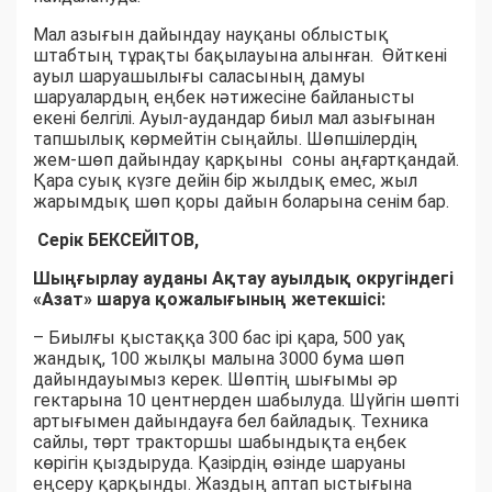
Мал азығын дайындау науқаны облыстық
штабтың тұрақты бақылауына алынған. Өйткені
ауыл шаруашылығы саласының дамуы
шаруалардың еңбек нәтижесіне байланысты
екені белгілі. Ауыл-аудандар биыл мал азығынан
тапшылық көрмейтін сыңайлы. Шөпшілердің
жем-шөп дайындау қарқыны соны аңғартқандай.
Қара суық күзге дейін бір жылдық емес, жыл
жарымдық шөп қоры дайын боларына сенім бар.
Серік БЕКСЕЙІТОВ,
Шыңғырлау ауданы Ақтау ауылдық округіндегі
«Азат» шаруа қожалығының жетекшісі:
– Биылғы қыстаққа 300 бас ірі қара, 500 уақ
жандық, 100 жылқы малына 3000 бума шөп
дайындауымыз керек. Шөптің шығымы әр
гектарына 10 центнерден шабылуда. Шүйгін шөпті
артығымен дайындауға бел байладық. Техника
сайлы, төрт тракторшы шабындықта еңбек
көрігін қыздыруда. Қазірдің өзінде шаруаны
еңсеру қарқынды. Жаздың аптап ыстығына