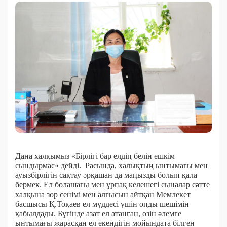
Дана халқымыз «Бірлігі бар елдің белін ешкім
сындырмас» дейді.
Расында, халықтың ынтымағы мен
ауызбірлігін сақтау әрқашан да маңызды болып қала
бермек. Ел болашағы мен ұрпақ келешегі сыналар сәтте
халқына зор сенімі мен алғысын айтқан Мемлекет
басшысы Қ.Тоқаев ел мүддесі үшін оңды шешімін
қабылдады. Бүгінде азат ел атанған, өзін әлемге
ынтымағы жарасқан ел екендігін мойындата білген