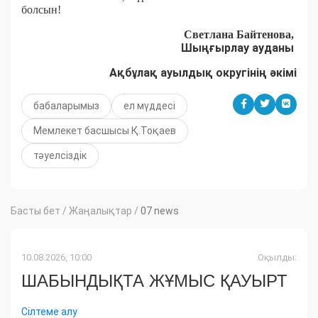
болсын!
Светлана Байтенова,
Шыңғырлау
ауданы
Ақбұлақ ауылдық округінің әкімі
бабаларымыз
ел мүддесі
Мемлекет басшысы Қ.Тоқаев
тәуелсіздік
Басты бет
/
Жаңалықтар
/
07 news
10.08.2026, 10:00
Оқылды:
ШАБЫНДЫҚТА ЖҰМЫС ҚАУЫРТ
Сілтеме алу