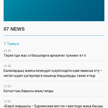
07 NEWS
7 Тамыз
23:45
​Теректіде жас отбасыларға арналған тренинг өтті
16:45
Балалардың жазғы кезеңдегі қауіпсіздігін қамтамасыз ету –
негізгі қауіп-қатерлерге кешенді бақылауды талап етеді
15:30
Батыстың барысы анықталды
12:30
«Бөрлі жаршысы – Бурлинские вести» газетінде жаңа басшы