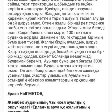
сайлы, төрт тракторшы шабындықта еңбек
көрігін қыздыруда. Қазірдің өзінде шаруаны
еңсеру қарқынды. Жаздың аптап ыстығына
қарамай, қурап кетпей тұрып шауып, тасып алу да
оңай шаруа емес. Өткен жылы бірінші рет суданка
шөбін егіп, екі рет орып алдым. Жақсы өнім береді
екен. Содан биыл екінші мәрте 100 гектарға
суданка өсірдім. Шамамен 100 гектардан бір мың
бума шөп түседі. Жалпы біздің ауылдың шаруа
жігіттері екпе шөп егуді әлдеқашан қолға алды.
Қазіргі науқан кезінде де, былайғы уақытта да бір-
бірімізді қолдап, қажет болғанда көмегімізді
бұлдамай береміз. Ауылда бума шөп бағасы 3000
теңге шамасында. Бұдан жоғары көтерілген
емес. Он жыл болды осындай бағамен халыққа
ұсынылады. Жастар ұйымшыл. Ауылымыз
осындай еңбекқор азаматтардың арқасында
көркейе бермек.
Ерлан НЫҒМЕТОВ,
Жәнібек ауданының Ұзынкөл ауылдық
округіндегі «Ерлан» шаруа қожалығының
жетекшісі: