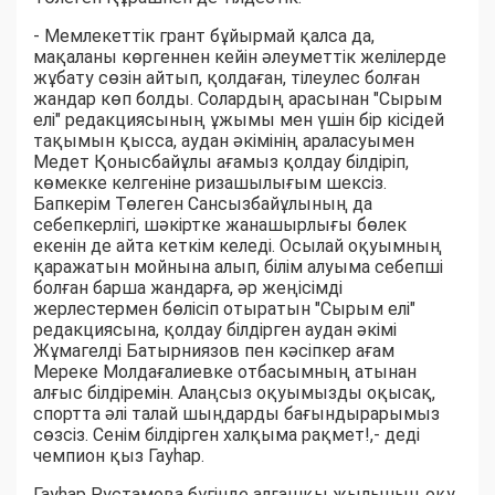
- Мемлекеттік грант бұйырмай қалса да,
мақаланы көргеннен кейін әлеуметтік желілерде
жұбату сөзін айтып, қолдаған, тілеулес болған
жандар көп болды. Солардың арасынан "Сырым
елі" редакциясының ұжымы мен үшін бір кісідей
тақымын қысса, аудан әкімінің араласуымен
Медет Қонысбайұлы ағамыз қолдау білдіріп,
көмекке келгеніне ризашылығым шексіз.
Бапкерім Төлеген Сансызбайұлының да
себепкерлігі, шәкіртке жанашырлығы бөлек
екенін де айта кеткім келеді. Осылай оқуымның
қаражатын мойнына алып, білім алуыма себепші
болған барша жандарға, әр жеңісімді
жерлестермен бөлісіп отыратын "Сырым елі"
редакциясына, қолдау білдірген аудан әкімі
Жұмагелді Батырниязов пен кәсіпкер ағам
Мереке Молдағалиевке отбасымның атынан
алғыс білдіремін. Алаңсыз оқуымызды оқысақ,
спортта әлі талай шыңдарды бағындырарымыз
сөзсіз. Сенім білдірген халқыма рақмет!,- деді
чемпион қыз Гауһар.
​Гауһар Рустамова бүгінде алғашқы жылының оқу