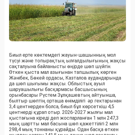
Биыл ерте көктемдегі жауын-шашынның мол
түсуі және топырақтың ылғалдылығының жақсы
сақталуына байланысты өңірде шөп шүйгін.
Өткен қыста мал азығынан тапшылық көрген
Жәнібек, Бөкей ордасы, Казталов аудандарында
да шөп шығымы жақсы. Облыстық ауыл
шаруашылығы басқармасы басшысының
орынбасары Рүстем Зұлқашевтың айтуынша,
былтыр шөптің орташа өнімділігі әр гектарынан
3,4 центнерден болса, биыл бұл көрсеткіш 4,5
центнерді құрап отыр. 2026-2027 жылғы мал
қыстағына кіреді деп жоспарланған 1 млн 247,3
мың шартты мал басына шөп қажеттілігі 2 млн
298,4 мың тоннаны құрайды. Одан басқа өткен