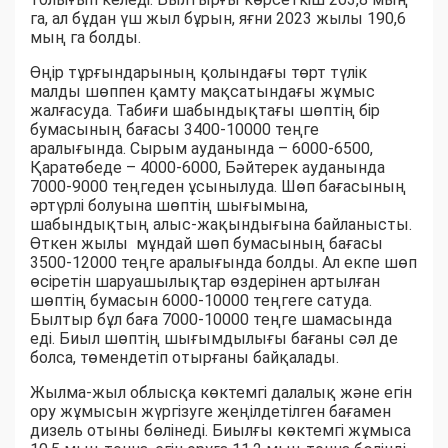
га, ал бұдан үш жыл бұрын, яғни 2023 жылы 190,6
мың га болды.
Өңір тұрғындарының қолындағы төрт түлік
малды шөппен қамту мақсатындағы жұмыс
жалғасуда. Табиғи шабындықтағы шөптің бір
бумасының бағасы 3400-10000 теңге
аралығында. Сырым ауданында – 6000-6500,
Қаратөбеде – 4000-6000, Бәйтерек ауданында
7000-9000 теңгеден ұсынылуда. Шөп бағасының
әртүрлі болуына шөптің шығымына,
шабындықтың алыс-жақындығына байланысты.
Өткен жылы мұндай шөп бумасының бағасы
3500-12000 теңге аралығында болды. Ал екпе шөп
өсіретін шаруашылықтар өздерінен артылған
шөптің бумасын 6000-10000 теңгеге сатуда.
Былтыр бұл баға 7000-10000 теңге шамасында
еді. Биыл шөптің шығымдылығы бағаны сәл де
болса, төмендетіп отырғаны байқалады.
Жылма-жыл облысқа көктемгі далалық және егін
ору жұмысын жүргізуге жеңілдетілген бағамен
дизель отыны бөлінеді. Биылғы көктемгі жұмыса