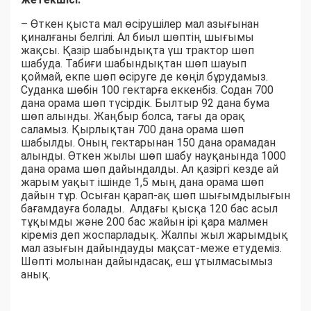
– Өткен қыста мал өсірушілер мал азығынан
қиналғаны белгілі. Ал биыл шөптің шығымы
жақсы. Қазір шабындықта үш трактор шөп
шабуда. Табиғи шабындықтан шөп шауып
қоймай, екпе шөп өсіруге де көңіл бұрудамыз.
Суданка шөбін 100 гектарға еккенбіз. Содан 700
дана орама шөп түсірдік. Былтыр 92 дана бума
шөп алынды. Жаңбыр болса, тағы да орақ
саламыз. Қырлықтан 700 дана орама шөп
шабылды. Оның гектарынан 150 дана орамадан
алынды. Өткен жылы шөп шабу науқанында 1000
дана орама шөп дайындалды. Ал қазіргі кезде ай
жарым уақыт ішінде 1,5 мың дана орама шөп
дайын тұр. Осыған қарап-ақ шөп шығымдылығын
бағамдауға болады. Алдағы қысқа 120 бас асыл
тұқымды және 200 бас жайын ірі қара малмен
кіреміз деп жоспарладық. Жалпы жыл жарымдық
мал азығын дайындауды мақсат-меже етудеміз.
Шөпті молынан дайындасақ, еш ұтылмасымыз
анық.