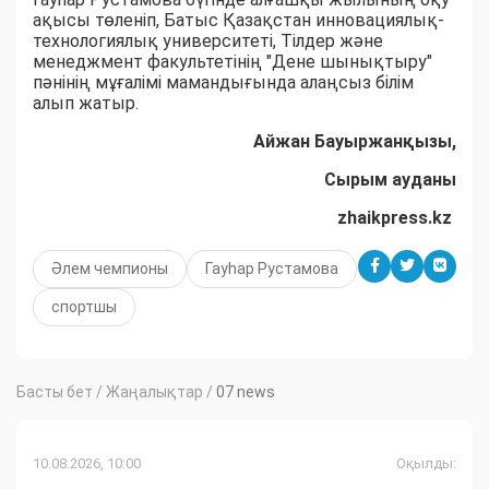
ақысы төленіп, Батыс Қазақстан инновациялық-
технологиялық университеті, Тілдер және
менеджмент факультетінің "Дене шынықтыру"
пәнінің мұғалімі мамандығында алаңсыз білім
алып жатыр.​
Айжан Бауыржанқызы,
Сырым ауданы
zhaikpress.kz
Әлем чемпионы
Гауһар Рустамова
спортшы
Басты бет
/
Жаңалықтар
/
07 news
10.08.2026, 10:00
Оқылды: