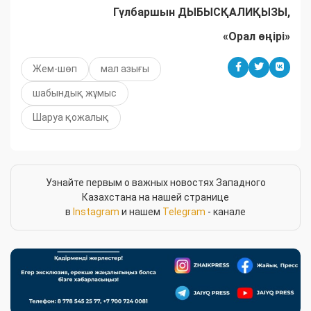
Гүлбаршын ДЫБЫСҚАЛИҚЫЗЫ,
«Орал өңірі»
Жем-шөп
мал азығы
шабындық жұмыс
Шаруа қожалық
Узнайте первым о важных новостях Западного
Казахстана на нашей странице
в
Instagram
и нашем
Telegram
- канале