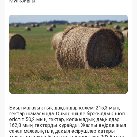
Мүлкәйұлы.
Биыл малазықтық дақылдар көлемі 215,3 мың
гектар шамасында. Оның ішінде біржылдық шөп
егістігі 50,2 мың гектар, көпжылдық дақылдар
162,8 мың гектарды құрайды. Жалпы өңірде жыл
санап малазықтық дақыл өсірушілер қатары
толығып келеді. Былтырғы көрсеткіш 203,8 мың