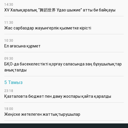
14:30
XV Халықаралық “舞蹈世界 Удао шыжие” атты би байқауы
11:30
Жас сарбаздар жауынгерлік қызметке кірісті
10:30
Ел ағасына құрмет
09:30
БҚО-да бәсекелестікті қорғау саласында заң бұзушылықтар
анықталды
5 Тамыз
23:18
Қазталовта бюджет пен даму жоспары қайта қаралды
18:00
Жеңіске жетелеген жаттықтырушылар