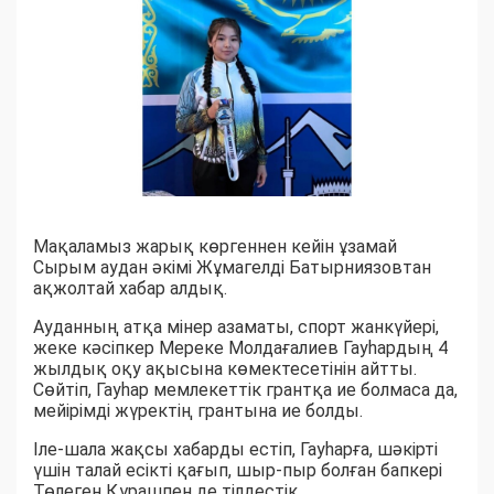
Мақаламыз жарық көргеннен кейін ұзамай
Сырым аудан әкімі Жұмагелді Батырниязовтан
ақжолтай хабар алдық.
​Ауданның атқа мінер азаматы, спорт жанкүйері,
жеке кәсіпкер Мереке Молдағалиев Гауһардың 4
жылдық оқу ақысына көмектесетінін айтты.
Сөйтіп, Гауһар мемлекеттік грантқа ие болмаса да,
мейірімді жүректің грантына ие болды.​
​Іле-шала жақсы хабарды естіп, Гауһарға, шәкірті
үшін талай есікті қағып, шыр-пыр болған бапкері
Төлеген Құрашпен де тілдестік.​