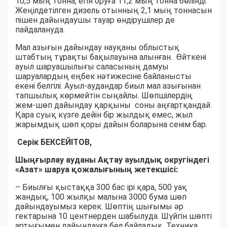
10,5 мың тонна, егін оруға 11,2 мың тонна бөлінді.
Жеңілдетілген дизель отынның 2,1 мың тоннасын
пішен дайындаушы тауар өндірушілер де
пайдалануда.
Мал азығын дайындау науқаны облыстық
штабтың тұрақты бақылауына алынған. Өйткені
ауыл шаруашылығы саласының дамуы
шаруалардың еңбек нәтижесіне байланысты
екені белгілі. Ауыл-аудандар биыл мал азығынан
тапшылық көрмейтін сыңайлы. Шөпшілердің
жем-шөп дайындау қарқыны соны аңғартқандай.
Қара суық күзге дейін бір жылдық емес, жыл
жарымдық шөп қоры дайын боларына сенім бар.
Серік БЕКСЕЙІТОВ,
Шыңғырлау ауданы Ақтау ауылдық округіндегі
«Азат» шаруа қожалығының жетекшісі:
– Биылғы қыстаққа 300 бас ірі қара, 500 уақ
жандық, 100 жылқы малына 3000 бума шөп
дайындауымыз керек. Шөптің шығымы әр
гектарына 10 центнерден шабылуда. Шүйгін шөпті
артығымен дайындауға бел байладық. Техника