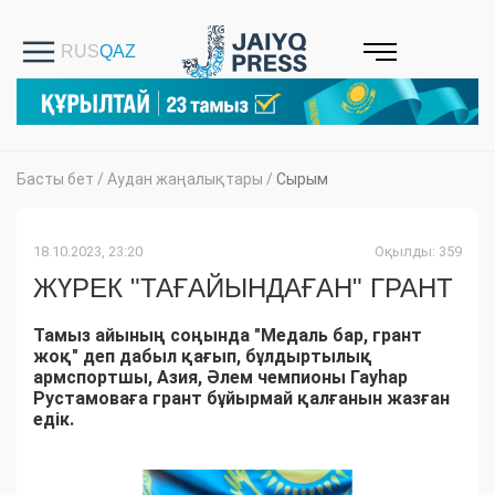
Басты бет
/
Аудан жаңалықтары
/
Сырым
18.10.2023, 23:20
Оқылды: 359
ЖҮРЕК "ТАҒАЙЫНДАҒАН" ГРАНТ
Тамыз айының соңында "Медаль бар, грант
жоқ" деп дабыл қағып, бұлдыртылық
армспортшы, Азия, Әлем чемпионы Гауһар
Рустамоваға грант бұйырмай қалғанын жазған
едік.​