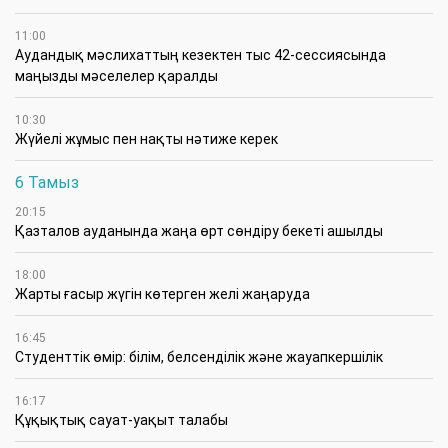
11:00
Аудандық мәслихаттың кезектен тыс 42-сессиясында
маңызды мәселелер қаралды
10:30
Жүйелі жұмыс пен нақты нәтиже керек
6 Тамыз
20:15
Қазталов ауданында жаңа өрт сөндіру бекеті ашылды
18:00
Жарты ғасыр жүгін көтерген желі жаңаруда
16:45
Студенттік өмір: білім, белсенділік және жауапкершілік
16:17
Құқықтық сауат-уақыт талабы