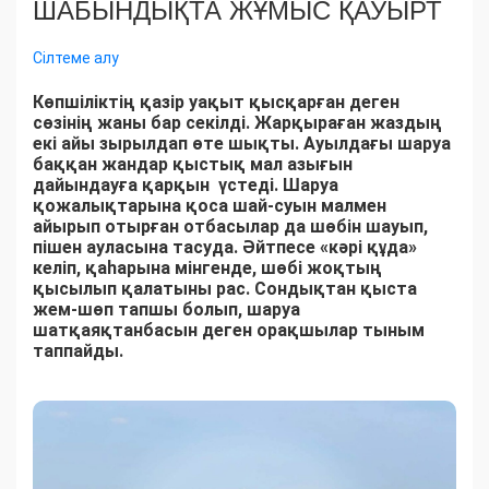
ШАБЫНДЫҚТА ЖҰМЫС ҚАУЫРТ
Сілтеме алу
Көпшіліктің қазір уақыт қысқарған деген
сөзінің жаны бар секілді. Жарқыраған жаздың
екі айы зырылдап өте шықты. Ауылдағы шаруа
баққан жандар қыстық мал азығын
дайындауға қарқын үстеді. Шаруа
қожалықтарына қоса шай-суын малмен
айырып отырған отбасылар да шөбін шауып,
пішен ауласына тасуда. Әйтпесе «кәрі құда»
келіп, қаһарына мінгенде, шөбі жоқтың
қысылып қалатыны рас. Сондықтан қыста
жем-шөп тапшы болып, шаруа
шатқаяқтанбасын деген орақшылар тыным
таппайды.