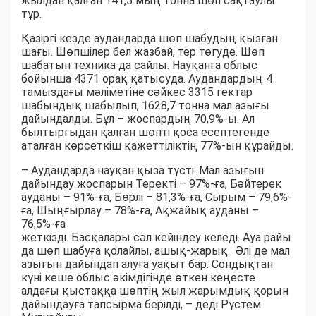
жылдан қалған 141,5 мың тонна шөп сақтаулы
тұр.
Қазіргі кезде аудандарда шөп шабудың қызған
шағы. Шөпшілер бел жазбай, тер төгуде. Шөп
шабатын техника да сайлы. Науқанға облыс
бойынша 4371 орақ қатысуда. Аудандардың 4
тамыздағы мәліметіне сәйкес 3315 гектар
шабындық шабылып, 1628,7 тонна мал азығы
дайындалды. Бұл – жоспардың 70,9%-ы. Ал
былтырғыдан қалған шөпті қоса есептегенде
аталған көрсеткіш қажеттіліктің 77%-ын құрайды.
– Аудандарда науқан қыза түсті. Мал азығын
дайындау жоспарын Теректі – 97%-ға, Бәйтерек
ауданы – 91%-ға, Бөрлі – 81,3%-ға, Сырым – 79,6%-
ға, Шыңғырлау – 78%-ға, Ақжайық ауданы –
76,5%-ға
жеткізді. Басқалары сәл кейіндеу келеді. Ауа райы
да шөп шабуға қолайлы, ашық-жарық. Әлі де мал
азығын дайындап алуға уақыт бар. Сондықтан
күні кеше облыс әкімдігінде өткен кеңесте
алдағы қыстаққа шөптің жыл жарымдық қорын
дайындауға тапсырма берілді, – деді Рүстем