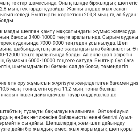
мың гектар шамасында. Оның ішінде біржылдық шөп егіст
2,8 мың гектарды құрайды. Жалпы өңірде жыл санап
ғып келеді. Былтырғы көрсеткіш 203,8 мың га, ал бұдан
болды.
ік малды шөппен қамту мақсатындағы жұмыс жалғасуда.
ның бағасы 3400-10000 теңге аралығында. Сырым аудан
йтерек ауданында 7000-9000 теңгеден ұсынылуда. Шөп
ымына, шабындықтың алыс-жақындығына байланысты. Ө
12000 теңге аралығында болды. Ал екпе шөп өсіретін
ң бумасын 6000-10000 теңгеге сатуда. Былтыр бұл баға
өптің шығымдылығы бағаны сәл де болса, төмендетіп
е егін ору жұмысын жүргізуге жеңілдетілген бағамен ди
,5 мың тонна, егін оруға 11,2 мың тонна бөлінді.
оннасын пішен дайындаушы тауар өндірушілер де
штабтың тұрақты бақылауына алынған. Өйткені ауыл
ң еңбек нәтижесіне байланысты екені белгілі. Ауыл-
өрмейтін сыңайлы. Шөпшілердің жем-шөп дайындау
күзге дейін бір жылдық емес, жыл жарымдық шөп қоры