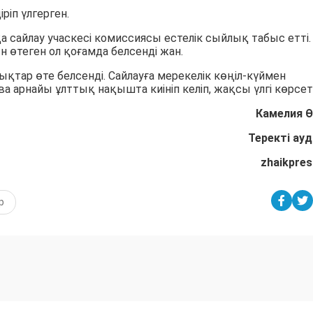
ріп үлгерген.
а сайлау учаскесі комиссиясы естелік сыйлық табыс етті.
 өтеген ол қоғамда белсенді жан.
ықтар өте белсенді. Сайлауға мерекелік көңіл-күймен
 арнайы ұлттық нақышта киініп келіп, жақсы үлгі көрсетт
Камелия Ө
Теректі ау
zhaikpres
р