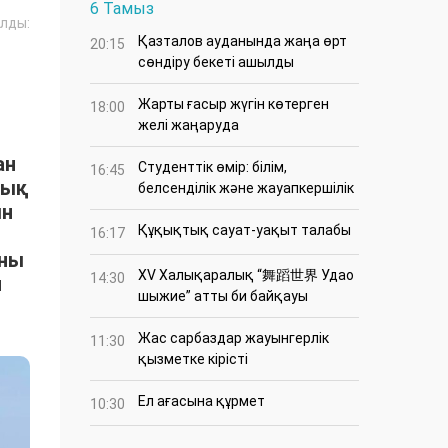
6 Тамыз
лды:
Қазталов ауданында жаңа өрт
20:15
сөндіру бекеті ашылды
Жарты ғасыр жүгін көтерген
18:00
желі жаңаруда
ан
Студенттік өмір: білім,
16:45
тық
белсенділік және жауапкершілік
ын
Құқықтық сауат-уақыт талабы
16:17
ыны
XV Халықаралық “舞蹈世界 Удао
14:30
н
шыжие” атты би байқауы
Жас сарбаздар жауынгерлік
11:30
қызметке кірісті
Ел ағасына құрмет
10:30