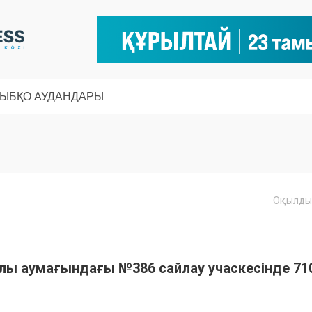
СЫ
БҚО АУДАНДАРЫ
Оқылды:
Ы
лы аумағындағы №386 сайлау учаскесінде 71