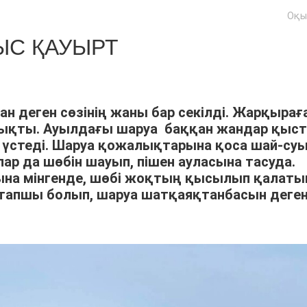
Оқы
С ҚАУЫРТ
ан деген сөзінің жаны бар секілді. Жарқырағ
шықты. Ауылдағы шаруа баққан жандар қыс
үстеді. Шаруа қожалықтарына қоса шай-су
р да шөбін шауып, пішен ауласына тасуда.
арына мінгенде, шөбі жоқтың қысылып қалат
тапшы болып, шаруа шатқаяқтанбасын деге