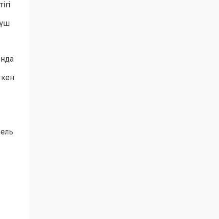
ігі
 үш
ында
ткен
зель