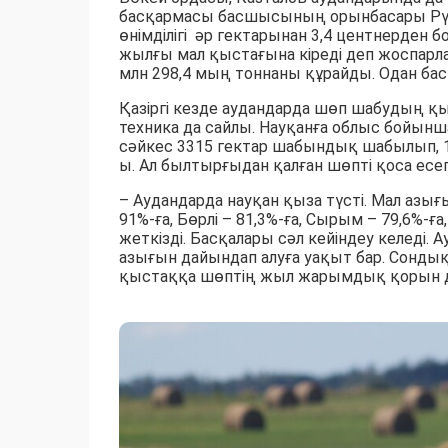
басқармасы басшысының орынбасары Рү
өнімділігі әр гектарынан 3,4 центнерден б
жылғы мал қыстағына кіреді деп жоспарла
млн 298,4 мың тоннаны құрайды. Одан бас
Қазіргі кезде аудандарда шөп шабудың қы
техника да сайлы. Науқанға облыс бойынш
сәйкес 3315 гектар шабындық шабылып, 1
ы. Ал былтырғыдан қалған шөпті қоса есе
– Аудандарда науқан қыза түсті. Мал азы
91%-ға, Бөрлі – 81,3%-ға, Сырым – 79,6%-ғ
жеткізді. Басқалары сәл кейіндеу келеді.
азығын дайындап алуға уақыт бар. Сондық
қыстаққа шөптің жыл жарымдық қорын дай