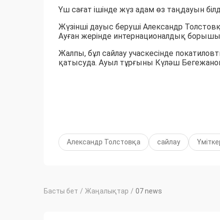
Үш сағат ішінде жүз адам өз таңдауын білді
Жүзінші дауыс беруші Александр Толстовқ
Ауған жерінде интернационалдық борышын
Жалпы, бұл сайлау учаскесінде покатиловт
қатысуда. Ауыл тұрғыны Күләш Бегежанова
Александр Толстовқа
сайлау
Үмітке
Басты бет
/
Жаңалықтар
/
07 news