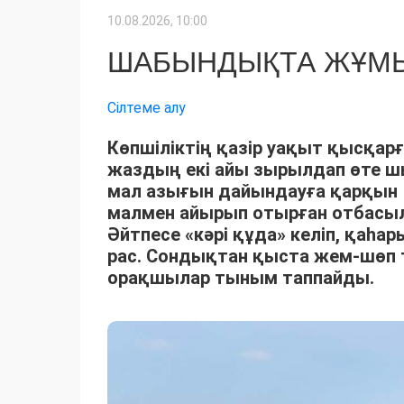
10.08.2026, 10:00
ШАБЫНДЫҚТА ЖҰМЫ
Сілтеме алу
Көпшіліктің қазір уақыт қысқарғ
жаздың екі айы зырылдап өте 
мал азығын дайындауға қарқын 
малмен айырып отырған отбасыла
Әйтпесе «кәрі құда» келіп, қаһ
рас. Сондықтан қыста жем-шөп 
орақшылар тыным таппайды.