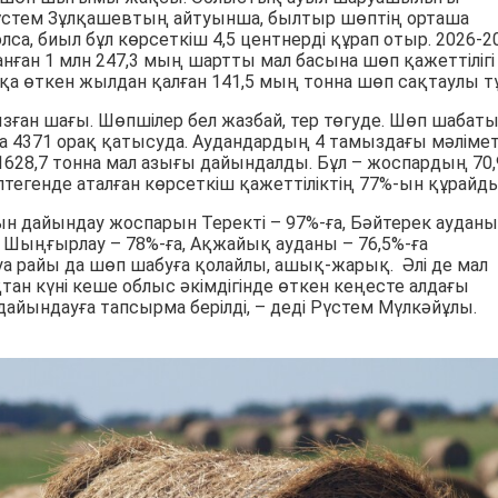
стем Зұлқашевтың айтуынша, былтыр шөптің орташа
олса, биыл бұл көрсеткіш 4,5 центнерді құрап отыр. 2026-2
нған 1 млн 247,3 мың шартты мал басына шөп қажеттілігі
қа өткен жылдан қалған 141,5 мың тонна шөп сақтаулы тұ
зған шағы. Шөпшілер бел жазбай, тер төгуде. Шөп шабат
а 4371 орақ қатысуда. Аудандардың 4 тамыздағы мәлімет
628,7 тонна мал азығы дайындалды. Бұл – жоспардың 70,
птегенде аталған көрсеткіш қажеттіліктің 77%-ын құрайды
ғын дайындау жоспарын Теректі – 97%-ға, Бәйтерек ауданы
а, Шыңғырлау – 78%-ға, Ақжайық ауданы – 76,5%-ға
 Ауа райы да шөп шабуға қолайлы, ашық-жарық. Әлі де мал
тан күні кеше облыс әкімдігінде өткен кеңесте алдағы
ындауға тапсырма берілді, – деді Рүстем Мүлкәйұлы.