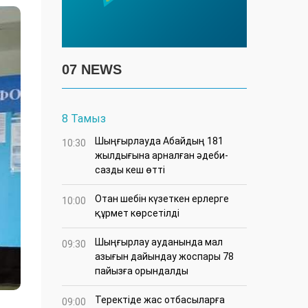
07 NEWS
8 Тамыз
Шыңғырлауда Абайдың 181
10:30
жылдығына арналған әдеби-
сазды кеш өтті
Отан шебін күзеткен ерлерге
10:00
құрмет көрсетілді
​Шыңғырлау ауданында мал
09:30
азығын дайындау жоспары 78
пайызға орындалды
​Теректіде жас отбасыларға
09:00