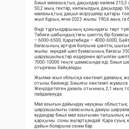
Биыл малазықтық дақылдар көлемі 215,3 
50,2 мың гектар, көпжылдық дақылдар 16
малазықтық дақыл өсірушілер қатары толы
жыл бұрын, яғни 2023 жылы 190,6 мың га 
Өңір тұрғындарының қолындағы төрт түл
Табиғи шабындықтағы шөптің бір бумасы
– 6000-6500, Қаратөбеде – 4000-6000, Бә
бағасының әртүрлі болуына шөптің шығ
жылы мұндай шөп бумасының бағасы 3500-
шаруашылықтар өздерінен артылған шөпті
7000-10000 теңге шамасында еді. Биыл ш
отырғаны байқалады.
Жылма-жыл облысқа көктемгі далалық жән
отыны бөлінеді. Биылғы көктемгі жұмыса 10
Жеңілдетілген дизель отынның 2,1 мың т
пайдалануда.
Мал азығын дайындау науқаны облыстық 
шаруашылығы саласының дамуы шаруаларды
аудандар биыл мал азығынан тапшылық к
қарқыны соны аңғартқандай. Қара суық 
дайын боларына сенім бар.