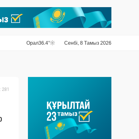
Орал
36.4°
Сенбі, 8 Тамыз 2026
 281
0