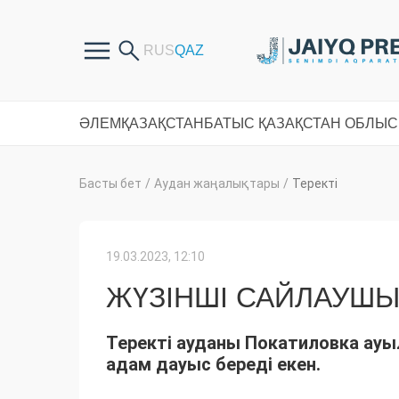
ӘЛЕМ
ҚАЗАҚСТАН
БАТЫС ҚАЗАҚСТАН ОБЛЫ
Басты бет
/
Аудан жаңалықтары
/
Теректі
19.03.2023, 12:10
ЖҮЗІНШІ САЙЛАУШ
Теректі ауданы Покатиловка ауы
адам дауыс береді екен.