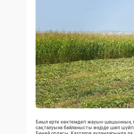
Биыл ерте көктемдегі жауын-шашынның 
сақталуына байланысты өңірде шөп шүйгі
Бөкей ордасы, Казталов аудандарында 