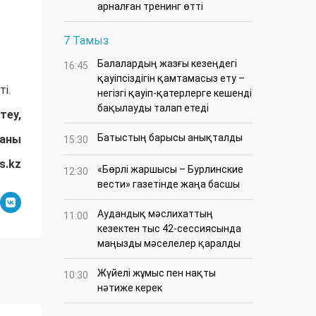
арналған тренинг өтті
7 Тамыз
Балалардың жазғы кезеңдегі
16:45
қауіпсіздігін қамтамасыз ету –
і.
негізгі қауіп-қатерлерге кешенді
бақылауды талап етеді
теу,
Батыстың барысы анықталды
даны
15:30
s.kz
«Бөрлі жаршысы – Бурлинские
12:30
вести» газетінде жаңа басшы
Аудандық мәслихаттың
11:00
кезектен тыс 42-сессиясында
маңызды мәселелер қаралды
Жүйелі жұмыс пен нақты
10:30
нәтиже керек