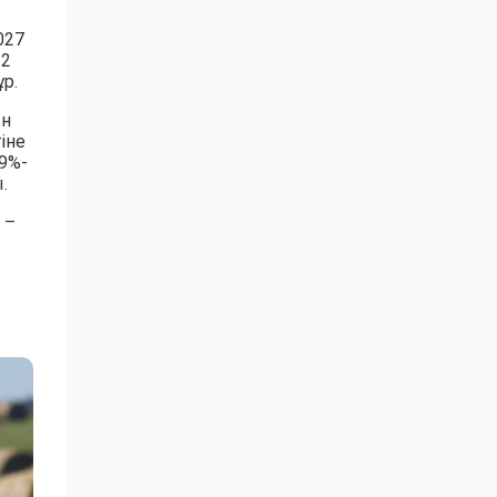
027
 2
р.
ын
іне
9%-
.
 –