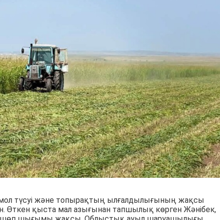
мол түсуі және топырақтың ылғалдылығының жақсы
н. Өткен қыста мал азығынан тапшылық көрген Жәнібек,
да шөп шығымы жақсы. Облыстық ауыл шаруашылығы