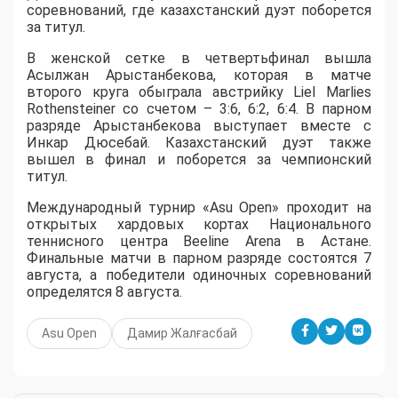
соревнований, где казахстанский дуэт поборется
за титул.
В женской сетке в четвертьфинал вышла
Асылжан Арыстанбекова, которая в матче
второго круга обыграла австрийку Liel Marlies
Rothensteiner со счетом – 3:6, 6:2, 6:4. В парном
разряде Арыстанбекова выступает вместе с
Инкар Дюсебай. Казахстанский дуэт также
вышел в финал и поборется за чемпионский
титул.
Международный турнир «Asu Open» проходит на
открытых хардовых кортах Национального
теннисного центра Beeline Arena в Астане.
Финальные матчи в парном разряде состоятся 7
августа, а победители одиночных соревнований
определятся 8 августа.
Asu Open
Дамир Жалғасбай