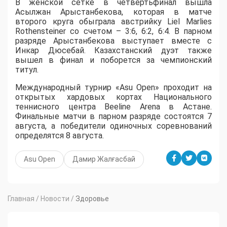
В женской сетке в четвертьфинал вышла
Асылжан Арыстанбекова, которая в матче
второго круга обыграла австрийку Liel Marlies
Rothensteiner со счетом – 3:6, 6:2, 6:4. В парном
разряде Арыстанбекова выступает вместе с
Инкар Дюсебай. Казахстанский дуэт также
вышел в финал и поборется за чемпионский
титул.
Международный турнир «Asu Open» проходит на
открытых хардовых кортах Национального
теннисного центра Beeline Arena в Астане.
Финальные матчи в парном разряде состоятся 7
августа, а победители одиночных соревнований
определятся 8 августа.
Asu Open
Дамир Жалғасбай
Главная
/
Новости
/
Здоровье