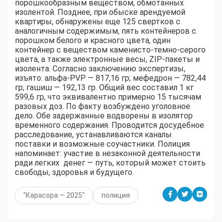
порошкообразным веществом, обмотанных
изолентой. Позднее, при обыске арендуемой
квартиры, обнаружены еще 125 свертков с
аналогичным содержимым, пять контейнеров с
порошком белого и красного цвета, один
контейнер с веществом каменисто-темно-серого
цвета, а также электронные весы, ZIP-пакеты и
изолента. Согласно заключению экспертизы,
изъято: альфа-PVP — 817,16 гр; мефедрон — 782,44
гр; гашиш — 192,13 гр. Общий вес составил 1 кг
599,6 гр, что эквивалентно примерно 15 тысячам
разовых доз. По факту возбуждено уголовное
дело. Обе задержанные водворены в изолятор
временного содержания. Проводится досудебное
расследование, устанавливаются каналы
поставки и возможные соучастники. Полиция
напоминает: участие в незаконной деятельности
ради легких денег — путь, который может стоить
свободы, здоровья и будущего.
"Карасора — 2025"
полиция