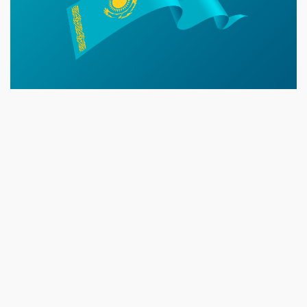
07 NEWS
6 августа
11:00
Молодые гвардейцы впервые вышли на охрану
общественного порядка в Уральске
5 августа
14:45
В августе ожидается атмосферная засуха в районах ЗКО