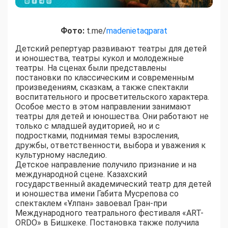
Фото:
t.me/
madenietaqparat
Детский репертуар развивают театры для детей
и юношества, театры кукол и молодежные
театры. На сценах были представлены
постановки по классическим и современным
произведениям, сказкам, а также спектакли
воспитательного и просветительского характера.
Особое место в этом направлении занимают
театры для детей и юношества. Они работают не
только с младшей аудиторией, но и с
подростками, поднимая темы взросления,
дружбы, ответственности, выбора и уважения к
культурному наследию.
Детское направление получило признание и на
международной сцене. Казахский
государственный академический театр для детей
и юношества имени Габита Мусрепова со
спектаклем «Ұлпан» завоевал Гран-при
Международного театрального фестиваля «ART-
ORDO» в Бишкеке. Постановка также получила